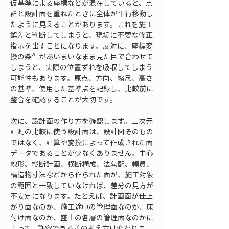
仮基準による座標などが混在していると、点
群と設計面を重ねたときに全体が平行移動し
たように見えることがあります。これを施工
誤差と判断してしまうと、現場に不要な修正
指示を出すことになります。反対に、座標変
換の条件があいまいなまま見た目で合わせて
しまうと、実際の位置ずれを吸収してしまう
可能性もあります。原点、方向、縮尺、高さ
の基準、使用した基準点を記録し、比較前に
整合を確認することが大切です。
次に、設計面の作り方を確認します。三次元
計測の比較に使う設計面は、設計図そのもの
ではなく、計算や変換によって作成された面
データであることが少なくありません。中心
線形、縦断計画、横断構成、法勾配、幅員、
構造物寸法などから作られた面が、施工対象
の範囲と一致していなければ、差分の見方が
不安定になります。たとえば、計画面が仕上
がり面なのか、施工途中の管理面なのか、床
付け面なのか、盛土の各層の管理面なのかに
よって、許容できる差の考え方は変わりま