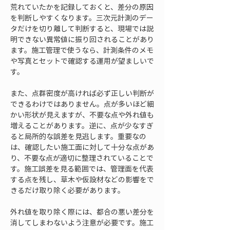
荒れていたかを記録しておくと、差分の原因
を判断しやすくなります。三次元計測のデー
タだけを切り離して判断すると、現場では説
明できない異常値に振り回されることがあり
ます。施工管理で使うなら、計測条件のメモ
や写真とセットで確認する運用が望ましいで
す。
また、点群密度が高ければ必ず正しい判断が
できるわけではありません。点が多いほど細
かい形状が見えますが、不要な点や外れ値も
増えることがあります。逆に、点が少なすぎ
ると局所的な誤差を見逃します。重要なの
は、確認したい施工面に対して十分な点があ
り、不要な点が適切に整理されていることで
す。施工誤差を見る範囲では、管理面を代表
する点を残し、草木や仮設材などの影響をで
きるだけ取り除く必要があります。
外れ値を取り除く際には、都合の悪い差分を
消してしまわないよう注意が必要です。施工