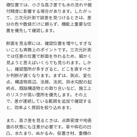
礎位置では、小さな高さ差でも水の流れや据
付精度に影響する場合があります。したがっ
て、三次元計測で誤差を見つけるときは、差
分の色や数値だけに頼らず、機能上重要な位
置を優先して確認します。
断面を見る際には、確認位置を増やしすぎな
いことも実務上のポイントです。三次元計測
では任意の位置で断面を作れるため、細かく
見ようと思えばいくらでも見られます。しか
し、確認箇所が多すぎると、どこを直すべき
か判断が遅くなります。まずは、測点、変化
点、構造物周辺、法肩、法尻、排水勾配の起
終点、既設構造物との取り合いなど、施工上
のリスクが高い箇所を優先します。その上
で、差が連続している範囲を追加で確認する
と、効率よく原因を絞り込めます。
また、高さ差を見るときは、点群密度や地表
面の状態にも注意が必要です。草や砕石の凹
凸、水たまり、ぬかるみ、仮置き材、重機の