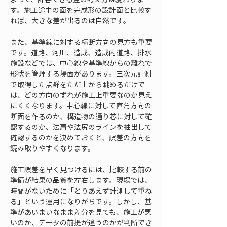
す。施工途中の面を完成形の設計面と比較す
れば、大きな差が出るのは自然です。
また、基準線に対する横断方向の見方も重要
です。道路、河川、造成、造成内道路、排水
施設などでは、中心線や基準線からの離れで
形状を管理する場面があります。三次元計測
で取得した点群をただ上から眺めるだけで
は、どの方向のずれが施工上重要なのか見え
にくくなります。中心線に対して直角方向の
断面を作るのか、構造物の通り芯に対して確
認するのか、法肩や法尻のラインを抽出して
確認するのかを決めておくと、誤差の方向を
読み取りやすくなります。
施工誤差を早く見つけるには、比較する前の
準備が結果の品質を左右します。現場では、
時間がないために「とりあえず計測して重ね
る」という運用になりがちです。しかし、基
準があいまいなまま差分を見ても、施工が悪
いのか、データの前提が違うのかが判断でき