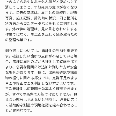
上のふくらみや沈みを外れ値だと決めつけて
消してしまうと、早期発見の意味がなくなり
ます。除去の基準は、周囲との連続性、現場
写真、施工記録、計測時の状況、同じ箇所を
別方向から見たデータなどをもとに判断しま
す。外れ値の処理は、見た目をきれいにする
作業ではなく、施工面を正しく読み取るため
の整理作業です。
測り残しについては、再計測の判断も重要で
す。確認したい箇所の点群が不足している場
合、無理に周囲の点から推測して結論を出す
より、必要な範囲だけ追加計測した方が安全
な場合があります。特に、出来形確認や構造
物の据付に関わる部分では、点群不足のまま
合否や修正要否を判断しない方がよいです。
三次元計測は広範囲を効率よく確認できます
が、すべての条件で万能ではありません。見
えない部分は見えないと判断し、必要に応じ
て補助的な測量や現地確認を組み合わせるこ
とが実務的です。