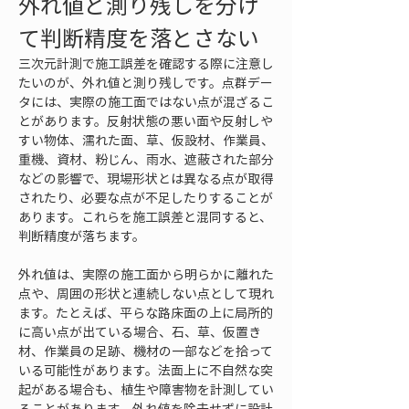
外れ値と測り残しを分け
て判断精度を落とさない
三次元計測で施工誤差を確認する際に注意し
たいのが、外れ値と測り残しです。点群デー
タには、実際の施工面ではない点が混ざるこ
とがあります。反射状態の悪い面や反射しや
すい物体、濡れた面、草、仮設材、作業員、
重機、資材、粉じん、雨水、遮蔽された部分
などの影響で、現場形状とは異なる点が取得
されたり、必要な点が不足したりすることが
あります。これらを施工誤差と混同すると、
判断精度が落ちます。
外れ値は、実際の施工面から明らかに離れた
点や、周囲の形状と連続しない点として現れ
ます。たとえば、平らな路床面の上に局所的
に高い点が出ている場合、石、草、仮置き
材、作業員の足跡、機材の一部などを拾って
いる可能性があります。法面上に不自然な突
起がある場合も、植生や障害物を計測してい
ることがあります。外れ値を除去せずに設計