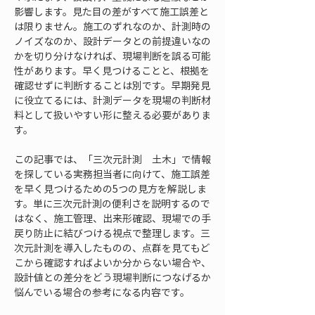
影響します。見た目の差がすべて施工誤差と
は限りません。施工のずれなのか、計測時の
ノイズなのか、設計データとの前提違いなの
かを切り分けなければ、現場判断を誤る可能
性があります。早く見つけることと、根拠を
確認せずに判断することは別です。早期発見
に役立てるには、計測データを現場の判断材
料として扱いやすい形に整える必要がありま
す。
この記事では、「三次元計測　土木」で情報
を探している実務担当者に向けて、施工誤差
を早く見つけるための5つの見方を解説しま
す。単に三次元計測の便利さを説明するので
はなく、施工管理、出来形確認、現場での手
戻り防止に結びつける視点で整理します。三
次元計測を導入したものの、点群を見てもど
こから確認すればよいか分からない場合や、
設計値との差分をどう現場判断につなげるか
悩んでいる場合の参考になる内容です。