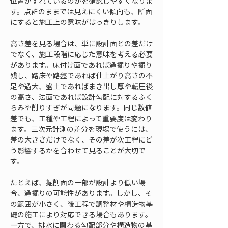
位置がずれているのかを確認しやすくなりま
す。点群のままでは見えにくい傾向も、断面
にすると施工上の意味がはっきりします。
高さ差を見る場合は、単に設計面との差だけ
でなく、施工段階に応じた意味を考える必要
があります。床付け面であれば過掘りや掘り
残し、路床や路盤であれば仕上がり高さの不
足や過大、盛土であればまき出し厚や転圧後
の高さ、法面であれば設計勾配に対するふく
らみや削りすぎが問題になります。同じ数値
差でも、工種や工程によって重要度は変わり
ます。三次元計測の差分を現場で使うには、
差の大きさだけでなく、その差が次工程にど
う影響するかを合わせて見ることが大切で
す。
たとえば、掘削面の一部が設計より低い場
合、過掘りの可能性があります。しかし、そ
の範囲が小さく、後工程で調整材や構造物基
礎の施工により対応できる場合もあります。
一方で、排水に関わる勾配部分や構造物の基