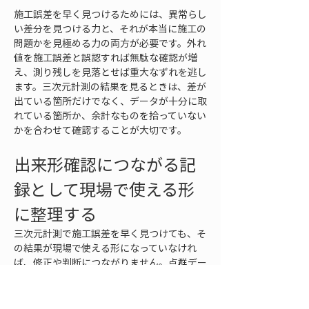
施工誤差を早く見つけるためには、異常らし
い差分を見つける力と、それが本当に施工の
問題かを見極める力の両方が必要です。外れ
値を施工誤差と誤認すれば無駄な確認が増
え、測り残しを見落とせば重大なずれを逃し
ます。三次元計測の結果を見るときは、差が
出ている箇所だけでなく、データが十分に取
れている箇所か、余計なものを拾っていない
かを合わせて確認することが大切です。
出来形確認につながる記
録として現場で使える形
に整理する
三次元計測で施工誤差を早く見つけても、そ
の結果が現場で使える形になっていなけれ
ば、修正や判断につながりません。点群デー
タや差分結果を担当者だけが理解している状
態では、現場代理人、職長、重機オペレータ
ー、発注者、検査担当者との共有が難しくな