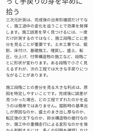
って手戻りの芽を早めに
拾う
三次元計測は、完成後の出来形確認だけでな
く、施工途中の変化を追うことで効果を発揮
します。施工誤差を早く見つけるには、一度
だけ計測するのではなく、施工段階ごとに差
分を見ることが重要です。土木工事では、掘
削、床付け、基礎施工、埋戻し、盛土、転
圧、仕上げ、付帯構造物の施工など、段階ご
とに形状が変わります。ある段階で小さく見
えるずれが、次の工程では大きな手戻りにつ
ながることがあります。
施工段階ごとの差分を見る大きな利点は、原
因を特定しやすいことです。完成後に誤差が
見つかった場合、どの工程でずれたのかを追
うのは簡単ではありません。掘削時の基準出
しが原因なのか、盛土のまき出し厚なのか、
転圧後の沈下なのか、排水構造物の据付なの
か、施工中の重機走行による変形なのかを後
から判断するには、多くの記録を確認しなけ