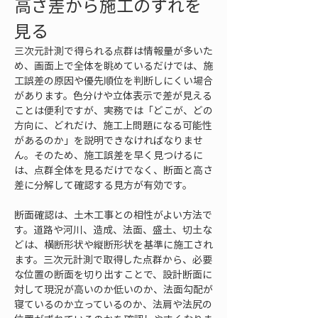
高さ差から施工のずれを
見る
三次元計測で得られる点群は情報量が多いた
め、画面上で全体を眺めているだけでは、施
工誤差の原因や優先順位を判断しにくい場合
があります。色分けや立体表示で差が見える
ことは便利ですが、実務では「どこが、どの
方向に、どれだけ、施工上問題になる可能性
があるのか」を説明できなければなりませ
ん。そのため、施工誤差を早く見つけるに
は、点群全体を見るだけでなく、断面と高さ
差に分解して確認する見方が有効です。
断面確認は、土木工事との相性がよい方法で
す。道路や河川、造成、法面、盛土、切土な
どは、横断形状や縦断形状を基準に施工され
ます。三次元計測で取得した点群から、必要
な位置の断面を切り出すことで、設計断面に
対して現況が高いのか低いのか、法面勾配が
寝ているのか立っているのか、法肩や法尻の