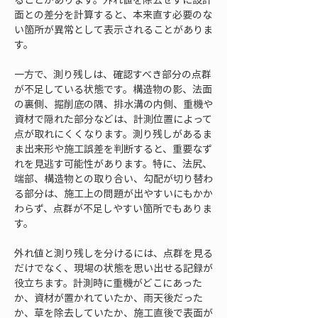
面との差分を計算すると、本来直す必要のな
い箇所が異常として表示されることがありま
す。
一方で、測り残しは、確認すべき部分の点群
が不足している状態です。構造物の影、法面
の裏側、掘削底の隅、排水溝の内側、重機や
資材で隠れた部分などは、計測位置によって
点が取れにくくなります。測り残しがあるま
ま出来形や施工誤差を判断すると、重要なず
れを見逃す可能性があります。特に、法尻、
端部、構造物との取り合い、勾配が切り替わ
る部分は、施工上の問題が出やすいにもかか
わらず、点群が不足しやすい箇所でもありま
す。
外れ値と測り残しを分けるには、点群を見る
だけでなく、現場の状態を思い出せる記録が
役立ちます。計測時に重機がどこにあった
か、資材が置かれていたか、雨天後だった
か、草を除去していたか、施工直後で表面が