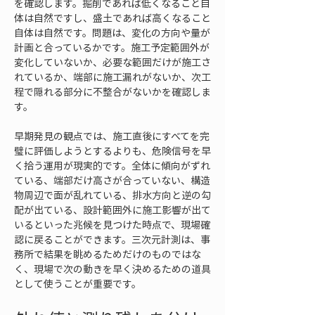
を確認します。掘削であれば低くなること自
体は自然ですし、盛土であれば高くなること
自体は自然です。問題は、変化の方向や量が
計画と合っているかです。施工予定範囲外が
変化していないか、必要な範囲だけが施工さ
れているか、端部に施工漏れがないか、次工
程で隠れる部分に不整合がないかを確認しま
す。
早期発見の観点では、施工直後にすべてを完
璧に評価しようとするよりも、危険信号を早
く拾う運用が現実的です。全体に傾向がずれ
ている、端部だけ高さが合っていない、構造
物周辺で面が乱れている、排水方向と逆の勾
配が出ている、設計範囲外に施工影響が出て
いるといった兆候を見つけた時点で、現場確
認に戻ることができます。三次元計測は、事
務所で結果を眺めるためだけのものではな
く、現場で次の動きを早く決めるための道具
として使うことが重要です。