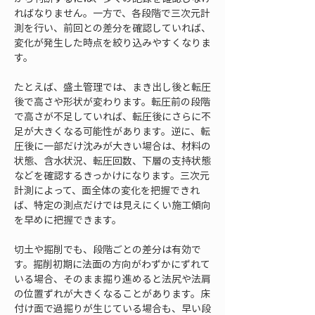
ればなりません。一方で、各段階で三次元計
測を行い、前回との差分を確認していれば、
変化が発生した時点を絞り込みやすくなりま
す。
たとえば、盛土管理では、まき出し後と転圧
後で高さや形状が変わります。転圧前の段階
で高さが不足していれば、転圧後にさらに不
足が大きくなる可能性があります。逆に、転
圧後に一部だけ沈みが大きい場合は、材料の
状態、含水状況、転圧回数、下層の支持状態
などを確認するきっかけになります。三次元
計測によって、面全体の変化を把握できれ
ば、特定の測点だけでは見えにくい施工傾向
を早めに把握できます。
切土や掘削でも、段階ごとの差分は有効で
す。掘削初期に法面の方向がわずかにずれて
いる場合、そのまま掘り進めると法尻や法肩
の位置ずれが大きくなることがあります。床
付け面で過掘りが生じている場合も、早い段