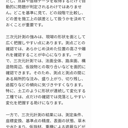
だし、点群や座標データを取得するだけで自
動的に問題が判定されるわけではありませ
ん。どこを基準に見て、どの段階で比較し、
どの差を施工上の誤差として扱うかを決めて
おくことが重要です。
三次元計測の強みは、現場の形状を面として
広く把握しやすい点にあります。測点ごとの
確認では、あらかじめ決めた位置の高さや離
れを確認することが中心になります。一方
で、三次元計測では、法面全体、路床面、構
造物周辺、仮設物との取り合いなどを面的に
確認できます。そのため、測点と測点の間に
ある局所的な沈み、盛り上がり、切り残し、
過掘りなどの傾向に気づきやすくなります。
特に、土工のように形状が連続して変化する
工種では、点だけの確認では見落としやすい
変化を把握する助けになります。
一方で、三次元計測の結果には、測定条件、
座標変換、基準点の精度、表面の状態、草木
や水たまり、仮設材、重機による遮蔽などが