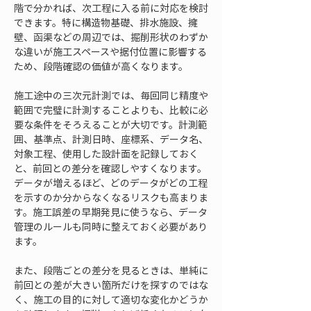
階で分かれば、次工程に入る前に対応を検討
できます。特に構造物基礎、排水施設、擁
壁、函渠などの周辺では、掘削形状のわずか
な違いが施工スペースや据付位置に影響する
ため、段階確認の価値が高くなります。
施工途中の三次元計測では、毎回同じ精度や
範囲で完璧に計測することよりも、比較に必
要な条件をそろえることが大切です。計測範
囲、基準点、計測日時、座標系、データ名、
対象工程、使用した設計面を記録しておく
と、前回との差分を確認しやすくなります。
データが増えるほど、どのデータがどの工程
を示すのか分からなくなるリスクも高まりま
す。施工誤差の早期発見に使うなら、データ
管理のルールも同時に整えておく必要があり
ます。
また、段階ごとの差分を見るときは、単純に
前回との差が大きい箇所だけを探すのではな
く、施工の目的に対して適切な変化かどうか