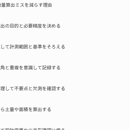
量算出ミスを減らす理由

算出の目的と必要精度を決める

認して計測範囲と基準をそろえる

死角と重複を意識して記録する

整理して不要点と欠測を確認する

から土量や面積を算出する
