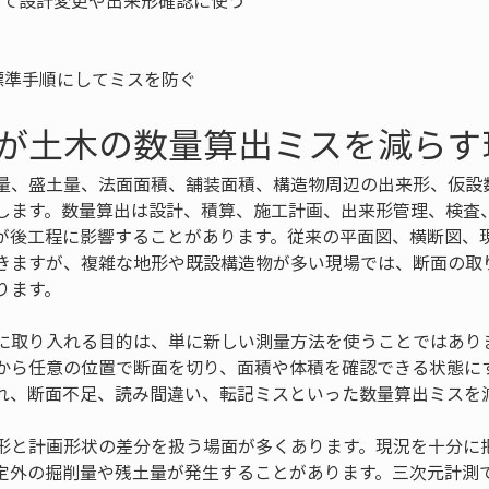
して設計変更や出来形確認に使う

標準手順にしてミスを防ぐ
が土木の数量算出ミスを減らす
量、盛土量、法面面積、舗装面積、構造物周辺の出来形、仮設
します。数量算出は設計、積算、施工計画、出来形管理、検査
が後工程に影響することがあります。従来の平面図、横断図、
きますが、複雑な地形や既設構造物が多い現場では、断面の取
ります。
に取り入れる目的は、単に新しい測量方法を使うことではあり
から任意の位置で断面を切り、面積や体積を確認できる状態に
れ、断面不足、読み間違い、転記ミスといった数量算出ミスを
形と計画形状の差分を扱う場面が多くあります。現況を十分に
定外の掘削量や残土量が発生することがあります。三次元計測