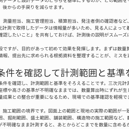
測データと設計データのどちらを基準にするのか、どの範囲を
、後からの手戻りを減らせます。
、測量担当、施工管理担当、積算担当、発注者側の確認者など
元計測で取得したデータは情報量が多いため、見る人によって
確認したいこと」を共有しておけば、計測後の説明がスムーズ
段ですが、目的があって初めて効果を発揮します。まずは数量
情報、提出先に求められる根拠資料を整理することが、ミスを
場条件を確認して計測範囲と基準
条件を確認し、計測範囲と基準をそろえることです。三次元計
座標や高さの基準が不明確なままでは、数量算出時にずれが生
量成果との整合が重要になるため、現場での基準確認を軽視で
、施工範囲の境界です。図面上の範囲と現地の実際の範囲が一
囲、掘削範囲、盛土範囲、舗装範囲、構造物の施工範囲など、
が不明確なまま計測すると、あとからどこまでを数量に含める