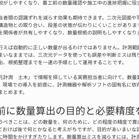
較がしやすくなり、着工前の数量確認や施工中の進捗把握に役
当者間の認識ずれを減らす効果も期待できます。二次元図面や
構造物との取り合い、段差の状態が伝わりにくいことがありま
を関係者が共有しやすくなり、数量根拠の説明もしやすくなり
行えば自動的に正しい数量が出るわけではありません。計測範
まいなままでは、三次元データを使っても誤差や判断ミスは残
出、根拠整理までを一連の手順として運用することです。
元計測　土木」で情報を探している実務担当者に向けて、数量
。現場での導入を前提に、計測機器や解析ソフトの固有名に依
まとめます。
測前に数量算出の目的と必要精度
うべきことは、どの数量を、何のために、どの程度の精度で算
ておけば後で何とかなると考えがちですが、目的があいまいな
に時間をかけすぎたりします。数量算出ミスを減らすには、計