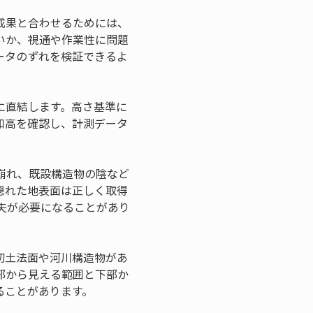
成果と合わせるためには、
いか、視通や作業性に問題
ータのずれを検証できるよ
に直結します。高さ基準に
知高を確認し、計測データ
崩れ、既設構造物の陰など
隠れた地表面は正しく取得
夫が必要になることがあり
切土法面や河川構造物があ
部から見える範囲と下部か
ることがあります。