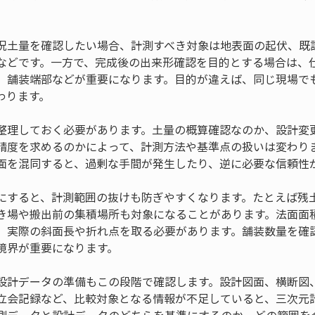
況土量を確認したい場合、計測すべき対象は地表面の起伏、既
などです。一方で、完成後の出来形確認を目的とする場合は、
、舗装端部などが重要になります。目的が違えば、同じ現場で
わります。
整理しておく必要があります。土量の概算確認なのか、設計変
精度を求めるのかによって、計測方法や基準点の扱いは変わり
面を混同すると、過剰な手間が発生したり、逆に必要な信頼性
にすると、計測範囲の抜けも防ぎやすくなります。たとえば残
き場や搬出前の集積場所も対象になることがあります。法面面
、実際の斜面長や折れ点を取る必要があります。舗装数量を確
境界が重要になります。
設計データの準備もこの段階で確認します。設計図面、横断図
立会記録など、比較対象となる情報が不足していると、三次元