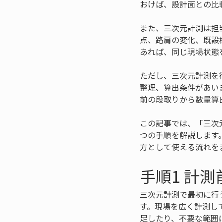
おけば、設計面との比
また、三次元計測は担
点、路肩の変化、既設
あれば、同じ現場状態
ただし、三次元計測を
整理、算出条件があい
前の段取りから数量算
この記事では、「三次
つの手順を解説します
方として使える流れを
手順1 計
三次元計測で最初に行
す。現場を広く計測し
足したり、不要な範囲