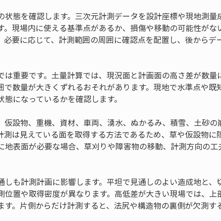
の状態を確認します。三次元計測データを設計座標や現地測量
す。現場内に使える基準点があるか、損傷や移動の可能性がな
。必要に応じて、計測範囲の周囲に確認点を配置し、後からデ
では重要です。土量計算では、現況面と計画面の高さ差が数量
囲で数量が大きくずれるおそれがあります。現地で水準点や既
状態になっているかを確認します。
、仮設物、重機、資材、車両、湧水、ぬかるみ、積雪、土砂の
計測は見えている面を取得する方法であるため、草や仮設物に
に地表面が必要な場合、草刈りや障害物の移動、計測方向の工
通しも計測計画に影響します。平坦で見通しのよい造成地と、
測位置や取得密度が異なります。高低差が大きい現場では、上
ます。片側からだけ計測すると、法尻や構造物の裏側が欠測す