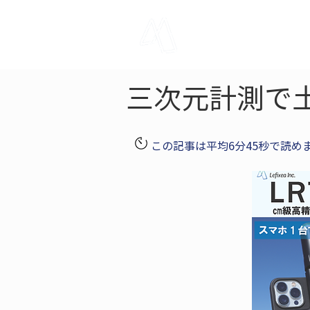
LRTK
Pho
三次元計測で
この記事は平均6分45秒で読め