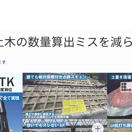
ne
LiDAR
ドローン
360
ソーラー
土木の数量算出ミスを減ら
ます