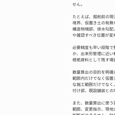
せん。
たとえば、掘削前の現
境界、仮置き土の有無
構造物端部、排水勾配
や確認すべき位置が変
必要精度も早い段階で
か、出来形管理に近い
根拠資料として残す場
数量算出の目的を明確
範囲内だけでなく仮置
な施工範囲だけでなく
付け部、既設舗装との
また、数量算出に使う
範囲、変更指示、現地