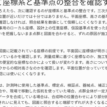
て座標系と基準点の整合を確認
ろえたら、次に確認するのが座標系と基準点の整合です。三次
位置が近いだけでは十分ではありません。平面座標、高さの基
確認しなければ、照合結果を数値として信頼しにくくなります
事用のローカル座標、設計上の任意座標、仮設基準点を使った
いを把握しないまま点群と図面を合わせると、ずれの原因が施
図面に記載されている座標の前提です。平面図に座標値が明示
いているかを確認します。測量成果に基づく座標なのか、施工
の便宜的な座標なのかによって扱いが変わります。高さについ
クからの相対高さなのかを確認します。平面位置が合っていて
認には使いにくくなります。
は、計測時に使用した基準点、標定点、検証点、器械点、補正
合や、現場で移動した仮杭を使っていた場合、点群全体が一定
データを合成している場合は、合成時の位置合わせにより部分
きれいに見えても、図面と照合すると端部でずれが大きくなる