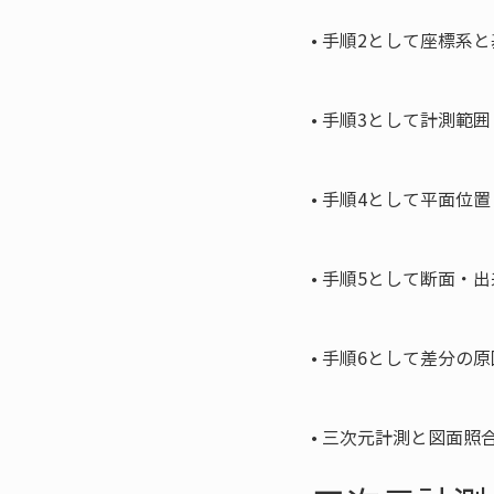
• 
手順2として座標系と
• 
手順3として計測範囲
• 
手順4として平面位置
• 
手順5として断面・出
• 
手順6として差分の原
• 
三次元計測と図面照