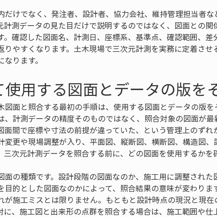
内だけでなく、発注者、設計者、協力会社、維持管理担当者な
元計測データの見た目だけで説明するのではなく、図面との関
す。確認した図面名、計測日、座標系、基準点、確認範囲、差
返りやすくなります。土木現場で三次元計測を実務に定着させ
になります。
て使用する図面とデータの版を
木図面と照合する最初の手順は、使用する図面とデータの版を
は、計測データの精度そのものではなく、照合対象の図面が最
図面間で座標や寸法の前提が違っていた、という管理上のずれ
計変更や現場調整が入り、平面図、縦断図、横断図、構造図、
。三次元計測データを照合する前に、どの図面を使用するかを
図面の種類です。設計段階の図面なのか、施工用に調整された
を目的とした図面なのかによって、照合結果の意味が変わりま
れが施工ミスとは限りません。もともと設計時点の現況と現在
対に、施工図と出来形の点群を照合する場合は、施工範囲や仕