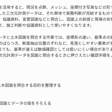
を活用すると、現況を点群、メッシュ、座標付き写真などの形
した三次元計測データは、それ単体で実務判断が完結するもの
、協議資料、変更図面などと照合し、図面上の前提と現場の状
て、施工判断や協議資料として使いやすくなります。
ータと土木図面を照合する作業では、座標系の違い、基準点の
のばらつき、断面抽出位置のずれなど、見落としやすい要素が
えても、基準が違えば数値確認としては扱いにくい場合があり
次元計測データを図面と照合するときに押さえたい確認手順を
木図面を照合する目的を整理する

図面とデータの版をそろえる
