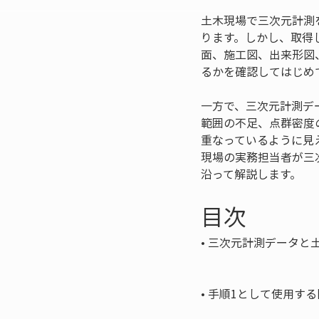
土木現場で三次元計測
ります。しかし、取得
面、施工図、出来形図
るかを確認してはじめ
一方で、三次元計測デ
範囲の不足、点群密度
重なっているように見
現場の実務担当者が三
沿って解説します。
目次
• 
三次元計測データと土
• 
手順1として使用する