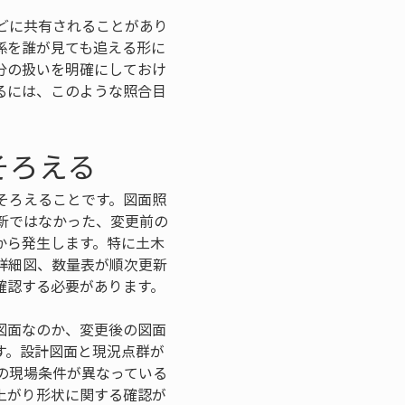
どに共有されることがあり
係を誰が見ても追える形に
分の扱いを明確にしておけ
るには、このような照合目
そろえる
そろえることです。図面照
新ではなかった、変更前の
から発生します。特に土木
詳細図、数量表が順次更新
確認する必要があります。
図面なのか、変更後の図面
す。設計図面と現況点群が
の現場条件が異なっている
上がり形状に関する確認が