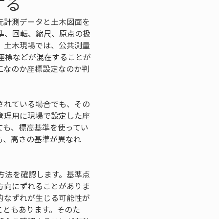
する
元計測データと土木図面を
準、回転、縮尺、原点の扱
。土木現場では、公共測量
座標などが混在することが
工なのか座標設定なのか判
されている場合でも、その
管理用に現場で設定した座
ても、標高基準を使ってい
も、高さの基準が異なれ
方法を確認します。基準点
方向にずれることがありま
的なずれが生じる可能性が
こともあります。そのた