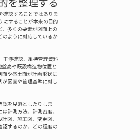
的を整理する
を確認することではありま
うにすることが本来の目的
ど、多くの要素が図面上の
どのように対応しているか
、干渉確認、維持管理資料
地盤高や既設構造物位置と
削面や盛土面が計画形状に
状が図面や管理基準に対し
確認を見落としたりしま
には計測方法、計測密度、
設計図、施工図、変更図、
確認するのか、どの程度の