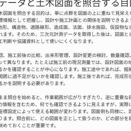
データと土木図面を照合する目
木図面を照合する目的は、単に点群を図面の上に重ねて見栄え
標情報として把握し、設計や施工計画との関係を説明できるよ
地形、構造物、道路線形、造成面、法面、排水施設、仮設物な
れます。そのため、三次元計測データを取得した後は、図面と
工判断や協議資料として使いにくくなります。
認、施工前後の比較、出来形管理、設計変更の検討、数量確認
って異なります。たとえば施工前の現況測量では、設計図面の
るかを確認することが中心になります。施工途中であれば、掘
範囲に過不足がないかを確認します。施工後であれば、完成形
るかを説明する必要があります。
まま照合を始めると、作業範囲が広がりすぎたり、逆に重要な
の情報を含むため、何でも確認できるように見えますが、実際
座標設定によって使える範囲が変わります。図面側も同様に、
ります。照合前に、どの図面を正として扱うのか、どの部分を
決めておくことが重要です。