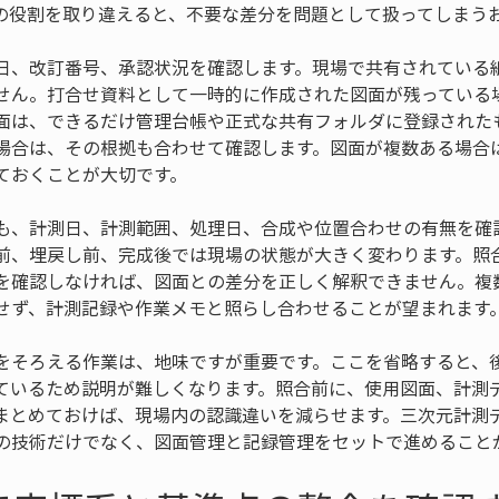
の役割を取り違えると、不要な差分を問題として扱ってしまう
日、改訂番号、承認状況を確認します。現場で共有されている
せん。打合せ資料として一時的に作成された図面が残っている
面は、できるだけ管理台帳や正式な共有フォルダに登録された
場合は、その根拠も合わせて確認します。図面が複数ある場合
ておくことが大切です。
も、計測日、計測範囲、処理日、合成や位置合わせの有無を確
前、埋戻し前、完成後では現場の状態が大きく変わります。照
を確認しなければ、図面との差分を正しく解釈できません。複
せず、計測記録や作業メモと照らし合わせることが望まれます
をそろえる作業は、地味ですが重要です。ここを省略すると、
ているため説明が難しくなります。照合前に、使用図面、計測
まとめておけば、現場内の認識違いを減らせます。三次元計測
の技術だけでなく、図面管理と記録管理をセットで進めること