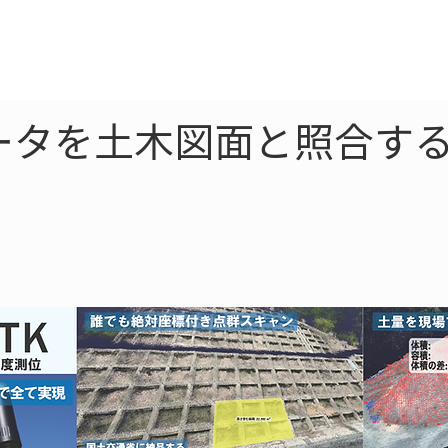
ne
LiDAR
ドローン
360
ソーラー
ータを土木図面と照合する