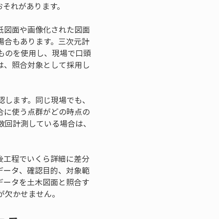
おそれがあります。
紙図面や画像化された図面
場合もあります。三次元計
ものを使用し、現場で口頭
は、照合対象として採用し
認します。同じ現場でも、
合に使う点群がどの時点の
数回計測している場合は、
。
後工程でいくら詳細に差分
データ、確認目的、対象範
データを土木図面と照合す
が欠かせません。