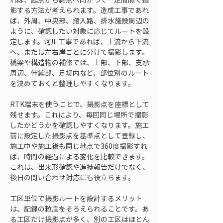
影する方法が考えられます。造成工事であれ
ば、外周、中央部、搬入路、排水施設周辺の
ように、確認したい対象に応じてルートを設
定します。河川工事であれば、上流から下流
へ、または左右岸ごとに分けて撮影します。
橋梁や構造物の補修では、上部、下部、支承
周辺、伸縮部、足場内など、部位別のルート
を決めておくと整理しやすくなります。
RTK端末を使うことで、撮影点を座標として
残せます。これにより、毎回同じ場所で撮影
したかどうかを確認しやすくなります。施工
前に設定した撮影点を基準点として登録し、
施工中や施工後も同じ地点で360度撮影すれ
ば、時間の経過による変化を比較できます。
これは、出来形確認や進捗報告だけでなく、
後日の問い合わせ対応にも役立ちます。
工区単位で撮影ルートを設計するメリット
は、記録の粒度をそろえられることです。あ
る工区だけ撮影点が多く、別の工区はほとん