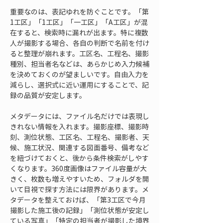
重要なのは、表記ゆれを防ぐことです。「第
1工区」「1工区」「一工区」「A工区」が混
在すると、検索時に漏れが出ます。特に複数
人が撮影する場合、各自の判断で名前を付け
ると整理が崩れます。工区名、工程名、撮影
種別、担当者名などは、あらかじめ入力候補
を決めておくのが望ましいです。自由入力を
減らし、選択式に近い運用にすることで、記
録の品質が安定します。
メタデータには、ファイル名だけでは表現し
きれない情報を入れます。撮影座標、撮影時
刻、測位状態、工区名、工程名、撮影者、天
候、施工状況、関連する図面番号、備考など
を紐づけておくと、後から条件検索がしやす
くなります。360度画像はファイル容量が大
きく、枚数も増えやすいため、フォルダを開
いて目視で探す方法には限界があります。メ
タデータを整えておけば、「第3工区で今月
撮影した施工後の記録」「測位状態が安定し
ている写真」「特定の担当者が撮影した境界