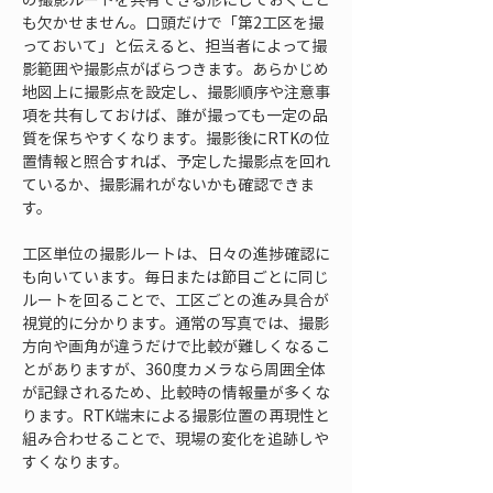
も欠かせません。口頭だけで「第2工区を撮
っておいて」と伝えると、担当者によって撮
影範囲や撮影点がばらつきます。あらかじめ
地図上に撮影点を設定し、撮影順序や注意事
項を共有しておけば、誰が撮っても一定の品
質を保ちやすくなります。撮影後にRTKの位
置情報と照合すれば、予定した撮影点を回れ
ているか、撮影漏れがないかも確認できま
す。
工区単位の撮影ルートは、日々の進捗確認に
も向いています。毎日または節目ごとに同じ
ルートを回ることで、工区ごとの進み具合が
視覚的に分かります。通常の写真では、撮影
方向や画角が違うだけで比較が難しくなるこ
とがありますが、360度カメラなら周囲全体
が記録されるため、比較時の情報量が多くな
ります。RTK端末による撮影位置の再現性と
組み合わせることで、現場の変化を追跡しや
すくなります。