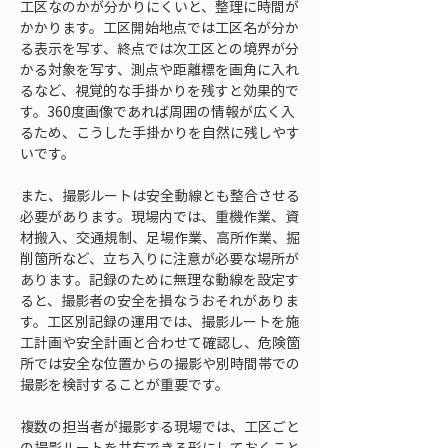
工区なのかが分かりにくいと、整理に時間が
かかります。工区開始地点では工区名が分か
る表示を写す、終点では次工区との境界が分
かる対象を写す、測点や距離標を画角に入れ
るなど、視覚的な手掛かりを残すと効果的で
す。360度画像であれば周囲の情報が広く入
るため、こうした手掛かりを自然に残しやす
いです。
また、撮影ルートは安全動線とも整合させる
必要があります。現場内では、重機作業、資
材搬入、交通規制、足場作業、高所作業、掘
削箇所など、立ち入りに注意が必要な場所が
あります。記録のために無理な動線を設定す
ると、撮影者の安全を損なうおそれがありま
す。工区別記録の運用では、撮影ルートを施
工計画や安全計画と合わせて確認し、危険箇
所では安全な位置からの撮影や別時間帯での
撮影を検討することが重要です。
複数の担当者が撮影する現場では、工区ごと
の撮影ルートを共有できる形にしておくこと