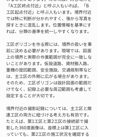
「A工区終点付近」と呼ぶ人もいれば、「B
工区起点付近」と呼ぶ人もいます。境界付近
では特に判断が分かれやすく、後から写真を
探すときに混乱します。位置情報を基準にす
れば、分類の基準を統一しやすくなります。
工区ポリゴンを作る際には、境界の扱いを事
前に決める必要があります。現場では、図面
上の境界と実際の作業範囲が完全に一致しな
いことがあります。仮設道路、資材搬入路、
重機の旋回範囲、安全施設、交通規制帯など
は、主工区の外側に広がる場合があります。
そのため、工区ポリゴンは設計図面の範囲だ
けでなく、記録上必要な周辺範囲も考慮して
設定することが大切です。
境界付近の撮影記録については、主工区と関
連工区の両方に紐づける考え方も有効です。
たとえば、第1工区と第2工区の接続部で撮
影した360度画像は、座標上は第1工区に入
っていても、第2工区の施工状況を確認する