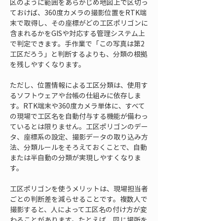
区のように範囲をあらかじめ地図上で区切っ
ておけば、360度カメラの撮影位置をRTK端
末で取得し、その座標がどの工区ポリゴンに
含まれるかをGISや対応する管理システム上
で判定できます。手作業で「この写真は第2
工区だろう」と判断するよりも、分類の根拠
を残しやすくなります。
ただし、位置情報による工区分類は、使用す
るソフトウェアや台帳の仕組みに依存しま
す。RTK端末や360度カメラ単体に、すべて
の現場で工区名を自動付与する機能が備わっ
ているとは限りません。工区ポリゴンのデー
タ、座標系の設定、撮影データの取り込み方
法、分類ルールをそろえておくことで、自動
または半自動の分類が実現しやすくなりま
す。
工区ポリゴンを使うメリットは、現場担当者
ごとの判断差を減らせることです。複数人で
撮影すると、人によって工区名の付け方が変
わることがあります。たとえば、同じ場所を