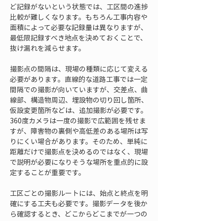
ど記録がないという状態では、工区間の進捗
比較が難しくなります。もちろん工事内容や
面積によって必要な記録量は異なりますが、
最低限記録すべき地点を決めておくことで、
抜け漏れを減らせます。
撮影点の間隔は、現場の種類に応じて変える
必要があります。直線的な道路工事では一定
間隔での撮影が向いていますが、交差点、曲
線部、構造物周辺、埋設物の切り回し箇所、
仮設変更箇所などは、追加撮影が必要です。
360度カメラは一度の撮影で広範囲を残せま
すが、障害物の裏側や高低差のある場所は写
りにくい場合があります。そのため、単純に
距離だけで撮影点を決めるのではなく、現場
で説明が必要になりそうな場所を重点的に設
定することが重要です。
工区ごとの撮影ルートには、始点と終点を明
確にする工夫も必要です。撮影データを後か
ら確認するとき、どこからどこまでが一つの