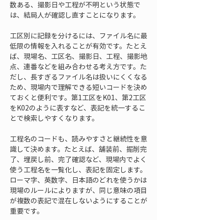
数ある、撮影日や工程が不明という状態で
は、結局人が確認し直すことになります。
工区別に記録を分けるには、ファイル名に最
低限の情報を入れることが有効です。たとえ
ば、現場名、工区名、撮影日、工程、撮影地
点、連番などを組み合わせる考え方です。た
だし、長すぎるファイル名は扱いにくくなる
ため、現場内で理解できる短いコードを決め
ておくと便利です。第1工区をK01、第2工区
をK02のように表すなど、表記を統一するこ
とで検索しやすくなります。
工程名のコードも、読みやすさと継続性を意
識して決めます。たとえば、舗装前、掘削完
了、埋戻し前、完了確認など、現場内でよく
使う工程名を一覧化し、表記を固定します。
ローマ字、英数字、日本語のどれを使うかは
現場のルールによりますが、同じ意味の項目
が複数の表記で混在しないようにすることが
重要です。