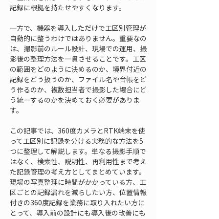
記録に根拠を持たせやすくなります。
一方で、機器を導入しただけで工区別管理が
自動的に整うわけではありません。重要なの
は、撮影前のルール設計、現場での運用、撮
影後の整理方法を一貫させることです。工区
の範囲をどのように決めるのか、境界付近の
記録をどう扱うのか、ファイル名や台帳をど
う作るのか、複数担当者で撮影した場合にど
う統一するのかを決めておく必要がありま
す。
この記事では、360度カメラとRTK端末を使
って工区別に記録を分ける実務的な方法を5
つに整理して解説します。単なる撮影手順で
はなく、検索性、説明性、再利用性まで考え
た記録管理の考え方としてまとめています。
現場の写真整理に時間がかかっている方、工
区ごとの記録漏れを減らしたい方、位置情報
付きの360度記録を業務に取り入れたい方に
とって、導入前の設計にも導入後の改善にも