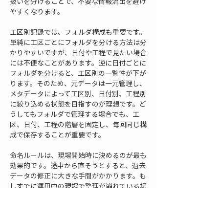
扱いを分けることで、不要な情報流出を避け
やすくなります。
工区別記録では、フォルダ構成も重要です。
単純に工区ごとにフォルダを分ける方法は分
かりやすいですが、日付や工程で見たい場合
には不便なことがあります。逆に日付ごとに
フォルダを分けると、工区別の一覧性が下が
ります。そのため、元データは一元管理し、
メタデータによって工区別、日付別、工程別
に絞り込める状態を目指すのが理想です。ど
うしてもフォルダで管理する場合でも、工
区、日付、工程の階層を固定し、毎回同じ構
成で保存することが重要です。
命名ルールは、現場開始時に決めるのが最も
効果的です。途中から直そうとすると、過去
データの修正に大きな手間がかかります。も
しすでに運用中の現場で整理が崩れている場
合は、まず今後撮影するデータからルールを
統一し、重要な過去データだけを優先的に整
理し直す方法が現実的です。完璧を目指して