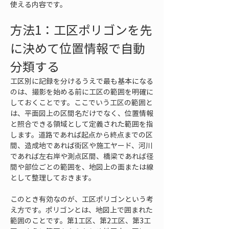
使える内容です。
方法1：工区ポリゴンを先
に決めて位置情報で自動
分類する
工区別に記録を分けるうえで最も基本になる
のは、撮影を始める前に工区の範囲を明確に
しておくことです。ここでいう工区の範囲と
は、平面図上の区間名だけでなく、位置情報
と照合できる領域として定義された範囲を指
します。道路であれば起点から終点までの区
間、造成地であれば街区や施工ヤード、河川
であれば左右岸や測点区間、橋梁であれば径
間や部位ごとの範囲を、地図上の面または線
として整理しておきます。
このとき有効なのが、工区ポリゴンという考
え方です。ポリゴンとは、地図上で囲まれた
範囲のことです。第1工区、第2工区、第3工