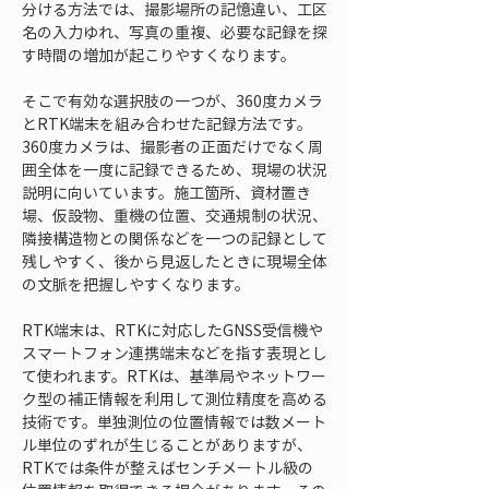
分ける方法では、撮影場所の記憶違い、工区
名の入力ゆれ、写真の重複、必要な記録を探
す時間の増加が起こりやすくなります。
そこで有効な選択肢の一つが、360度カメラ
とRTK端末を組み合わせた記録方法です。
360度カメラは、撮影者の正面だけでなく周
囲全体を一度に記録できるため、現場の状況
説明に向いています。施工箇所、資材置き
場、仮設物、重機の位置、交通規制の状況、
隣接構造物との関係などを一つの記録として
残しやすく、後から見返したときに現場全体
の文脈を把握しやすくなります。
RTK端末は、RTKに対応したGNSS受信機や
スマートフォン連携端末などを指す表現とし
て使われます。RTKは、基準局やネットワー
ク型の補正情報を利用して測位精度を高める
技術です。単独測位の位置情報では数メート
ル単位のずれが生じることがありますが、
RTKでは条件が整えばセンチメートル級の