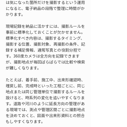
は気になった箇所だけを撮影するという運用
になると、電子納品の段階で整理に時間がか
かります。
現場記録を納品に活かすには、撮影ルールを
事前に標準化しておくことが欠かせません。
標準化すべき内容は、撮影するタイミング、
撮影する位置、撮影対象、再撮影の条件、記
録する補足情報、通常写真との役割分担で
す。360度カメラは全方向を記録できます
が、撮影地点が毎回ばらばらでは比較や検索
が難しくなります。
たとえば、着手前、施工中、出来形確認時、
埋戻し前、完成時といった工程ごとに、同じ
地点または同じ管理単位で撮影するルールを
設けると、時系列の変化を追いやすくなりま
す。道路や河川のように延長方向の管理があ
る現場では、測点や管理区間ごとに撮影地点
を決めておくと、図面や出来形資料との照合
もしやすくなります。