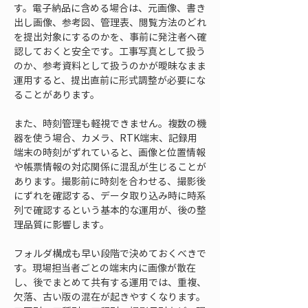
す。電子納品に含める場合は、元画像、書き
出し画像、参考図、管理表、閲覧方法のどれ
を提出対象にするのかを、事前に発注者へ確
認しておくと安全です。工事写真として扱う
のか、参考資料として扱うのかが曖昧なまま
運用すると、提出直前に形式調整が必要にな
ることがあります。
また、時刻管理も軽視できません。複数の機
器を使う場合、カメラ、RTK端末、記録用
端末の時刻がずれていると、画像と位置情報
や帳票情報の対応関係に混乱が生じることが
あります。撮影前に時刻を合わせる、撮影後
にずれを確認する、データ取り込み時に時系
列で確認するという基本的な運用が、後の整
理品質に影響します。
フォルダ構成も早い段階で決めておくべきで
す。現場担当者ごとの端末内に画像が散在
し、後でまとめて共有する運用では、重複、
欠落、古い版の混在が起きやすくなります。