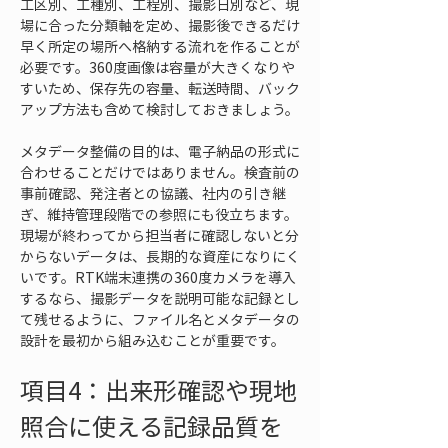
工区別、工種別、工程別、撮影日別など、現
場に合った分類軸を定め、撮影後できるだけ
早く所定の場所へ格納する流れを作ることが
必要です。360度画像は容量が大きくなりや
すいため、保存先の容量、転送時間、バック
アップ方法も含めて検討しておきましょう。
メタデータ整備の目的は、電子納品の形式に
合わせることだけではありません。検査前の
事前確認、発注者との協議、社内の引き継
ぎ、維持管理段階での参照にも役立ちます。
現場が終わってから担当者に確認しないと分
からないデータは、長期的な資産になりにく
いです。RTK端末連携の360度カメラを導入
するなら、撮影データを説明可能な記録とし
て残せるように、ファイル名とメタデータの
設計を最初から組み込むことが重要です。
項目4：出来形確認や現地
照合に使える記録品質を