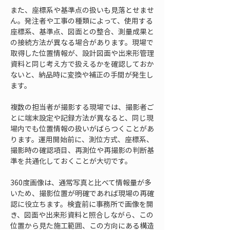
また、座標系や基準点の扱いも見落とせませ
ん。発注者や工事の種類によって、使用する
座標系、基準点、図面との整合、測量成果と
の接続方法が異なる場合があります。現場で
取得した位置情報が、設計図面や出来形管理
資料と同じ考え方で扱えるかを確認しておか
ないと、納品時に変換や補正の手間が発生し
ます。
複数の担当者が撮影する現場では、撮影者ご
とに端末設定や記録方法が異なると、同じ現
場内でも位置情報の扱いがばらつくことがあ
ります。運用開始前に、測位方式、座標系、
撮影時の確認項目、再測位や再撮影の判断基
準を共通化しておくことが大切です。
360度画像は、通常写真と比べて情報量が多
いため、撮影位置が明確であれば現場の再確
認に役立ちます。検査前に事務所で画像を開
き、図面や出来形資料と照合しながら、この
位置から見た施工範囲、この方向にある構造