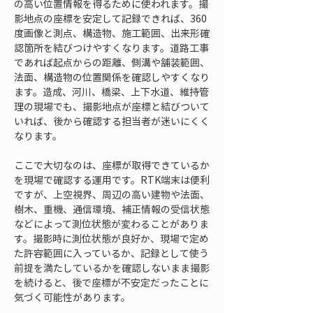
の高い位置情報を得るために使われます。撮
影地点の座標を安定して記録できれば、360
度画像と測点、構造物、施工範囲、出来形確
認箇所を結びつけやすくなります。道路工事
であれば起点からの距離、側溝や舗装範囲、
法面、構造物の位置関係を確認しやすくなり
ます。造成、河川、橋梁、上下水道、維持管
理の現場でも、撮影地点が座標と結びついて
いれば、後から確認する担当者が迷いにくく
なります。
ここで大切なのは、座標が取得できているか
を現場で確認する運用です。RTK端末は便利
ですが、上空視界、周辺の高い建物や法面、
樹木、重機、通信環境、補正情報の受信状態
などによって測位状態が変わることがありま
す。撮影時に測位状態が良好か、現場で定め
た許容範囲に入っているか、記録として使う
前提を満たしているかを確認しないまま撮影
を続けると、後で座標が不安定だったことに
気づく可能性があります。