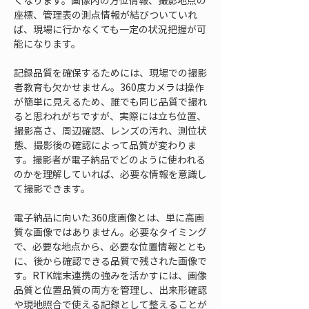
くなります。画像内の方位情報、撮影地点の
座標、管理表の測点情報が結びついていれ
ば、現場に行かなくても一定の状況把握が可
能になります。
記録品質を確保するためには、現場での撮影
者教育も欠かせません。360度カメラは操作
が簡単に見えるため、誰でも同じ品質で撮れ
ると思われがちですが、実際には立ち位置、
撮影高さ、周辺確認、レンズの汚れ、測位状
態、撮影後の確認によって品質が変わりま
す。撮影者が電子納品でどのように使われる
のかを理解していれば、必要な情報を意識し
て撮影できます。
電子納品に向いた360度画像とは、単に高画
質な画像ではありません。必要なタイミング
で、必要な地点から、必要な位置情報ととも
に、後から確認できる品質で残された画像で
す。RTK端末連携の強みを活かすには、画像
品質と位置品質の両方を管理し、出来形確認
や現地照合で使える記録として整えることが