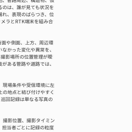
地、管路周辺、構造物、仮
るのは、誰が見ても状況を
漏れ、表現のばらつき、位
メラとRTK端末を組み合
背面や側面、上方、周辺環
いなかった変化や異常を、
、撮影場所の位置管理が曖
岐がある管路や道路では、
。現場条件や受信環境に左
上の地点と結び付けやすく
、巡回記録は単なる写真の
。撮影位置、撮影タイミン
、担当者ごとに記録の粒度