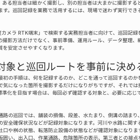
。ある担当者は細かく撮影し、別の担当者は大まかに撮影する
ます。巡回記録を業務で活用するには、現場で迷わず実行でき
度カメラ RTK端末」で検索する実務担当者に向けて、巡回記録
の撮影方法だけでなく、事前準備、運用ルール、データ整理、
質を安定させやすくなります。
録対象と巡回ルートを事前に決め
最初の手順は、何を記録するのか、どこを通って巡回するのか
で気になった箇所を撮影するだけになりがちですが、それでは
標準化を目指す場合は、毎回必ず確認する対象と、必要に応じ
。
通路の巡回では、舗装の損傷、段差、水たまり、側溝の詰まり
の安全確保状況などが記録対象になります。河川や水路に関す
吐口や桝の状態、転落防止設備の状態などが確認対象になりま
仮囲い、出入口、作業通路、危険箇所の表示、第三者との接点