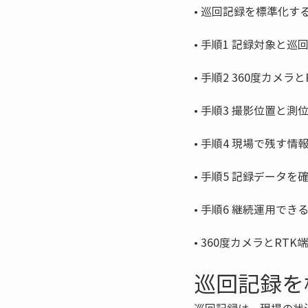
• 
• 
• 
• 
• 
• 
• 
• 
360度カメラとRT
巡回記録を