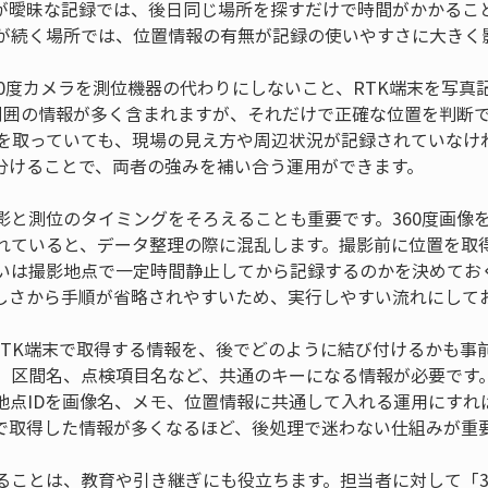
が曖昧な記録では、後日同じ場所を探すだけで時間がかかるこ
が続く場所では、位置情報の有無が記録の使いやすさに大きく
60度カメラを測位機器の代わりにしないこと、RTK端末を写真
は周囲の情報が多く含まれますが、それだけで正確な位置を判断
置を取っていても、現場の見え方や周辺状況が記録されていなけ
分けることで、両者の強みを補い合う運用ができます。
影と測位のタイミングをそろえることも重要です。360度画像を
れていると、データ整理の際に混乱します。撮影前に位置を取
いは撮影地点で一定時間静止してから記録するのかを決めてお
しさから手順が省略されやすいため、実行しやすい流れにして
とRTK端末で取得する情報を、後でどのように結び付けるかも事
、区間名、点検項目名など、共通のキーになる情報が必要です
の地点IDを画像名、メモ、位置情報に共通して入れる運用にす
で取得した情報が多くなるほど、後処理で迷わない仕組みが重
ることは、教育や引き継ぎにも役立ちます。担当者に対して「3