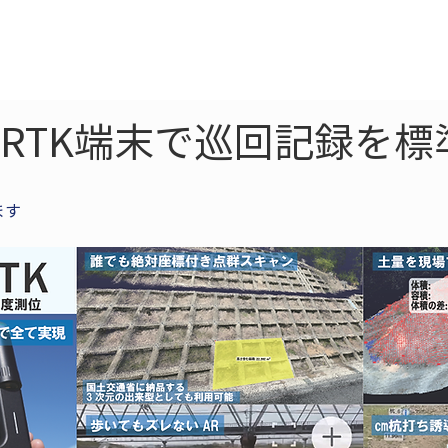
ne
LiDAR
ドローン
360
ソーラー
とRTK端末で巡回記録を標
ます