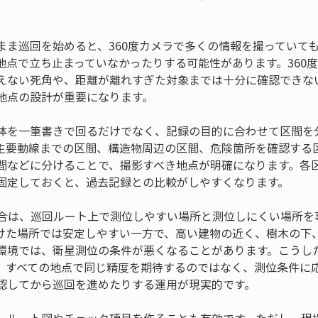
まま巡回を始めると、360度カメラで多くの情報を撮っていて
地点で立ち止まっていなかったりする可能性があります。360
えない死角や、距離が離れすぎた対象までは十分に確認できな
地点の設計が重要になります。
体を一筆書きで回るだけでなく、記録の目的に合わせて区間を
主要動線までの区間、構造物周辺の区間、危険箇所を確認する
間などに分けることで、撮影すべき地点が明確になります。各
固定しておくと、過去記録との比較がしやすくなります。
場合は、巡回ルート上で測位しやすい場所と測位しにくい場所を
けた場所では安定しやすい一方で、高い建物の近く、樹木の下
環境では、衛星測位の条件が悪くなることがあります。こうし
。すべての地点で同じ精度を期待するのではなく、測位条件に
認してから巡回を進めたりする運用が現実的です。