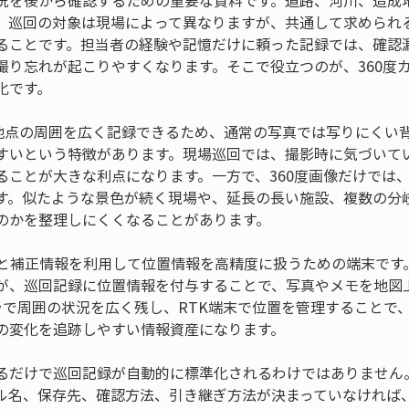
況を後から確認するための重要な資料です。道路、河川、造成
、巡回の対象は現場によって異なりますが、共通して求められ
ることです。担当者の経験や記憶だけに頼った記録では、確認
撮り忘れが起こりやすくなります。そこで役立つのが、360度カ
化です。
影地点の周囲を広く記録できるため、通常の写真では写りにくい
すいという特徴があります。現場巡回では、撮影時に気づいて
ることが大きな利点になります。一方で、360度画像だけでは
す。似たような景色が続く現場や、延長の長い施設、複数の分
のかを整理しにくくなることがあります。
位と補正情報を利用して位置情報を高精度に扱うための端末です
が、巡回記録に位置情報を付与することで、写真やメモを地図
メラで周囲の状況を広く残し、RTK端末で位置を管理することで
の変化を追跡しやすい情報資産になります。
るだけで巡回記録が自動的に標準化されるわけではありません
ル名、保存先、確認方法、引き継ぎ方法が決まっていなければ