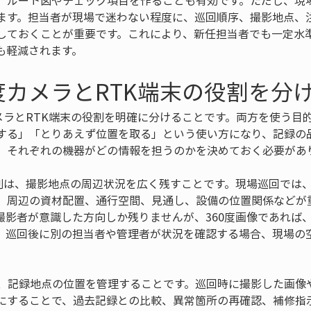
、ルート図やチェック項目を作ることも有効です。ただし、現
ます。担当者が現場で迷わない程度に、巡回順序、撮影地点、
しておくことが重要です。これにより、新任担当者でも一定水
も軽減されます。
0度カメラとRTK端末の役割を分
カメラとRTK端末の役割を明確に分けることです。両方を使う目
する」「とりあえず位置を取る」という使い方になり、記録の
、それぞれの機器がどの情報を担うのかを決めておく必要があ
役割は、撮影地点の周辺状況を広く残すことです。現場巡回では
、周辺の資材配置、通行空間、見通し、設備の位置関係などが
撮影者が意識した方向しか残りませんが、360度画像であれば
、巡回後に別の担当者や管理者が状況を確認する場合、現場の
は、記録地点の位置を管理することです。巡回時に撮影した画像
にすることで、過去記録との比較、異常箇所の再確認、補修指