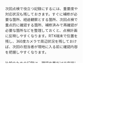
次回点検で役立つ記録にするには、重要度や
対応状況も残しておきます。すぐに補修が必
要な箇所、経過観察とする箇所、次回点検で
重点的に確認する箇所、補修済みで再確認が
必要な箇所などを整理しておくと、点検計画
に反映しやすくなります。RTK端末で位置を
残し、360度カメラで周辺状況を残しておけ
ば、次回の担当者が現地に入る前に確認内容
を把握しやすくなります。
比較のための記録は、現場作業だけで完結し
ません。事後整理の段階で、前回画像と今回
画像を並べて確認できるようにしたり、座標
を基に地図や図面上で点検箇所を一覧できる
ようにしたりすることが重要です。点検記録
が蓄積されるほど、検索性と比較性の差が大
きくなります。最初からルールを決めておく
ことで、数年後にも使える維持管理データに
なります。