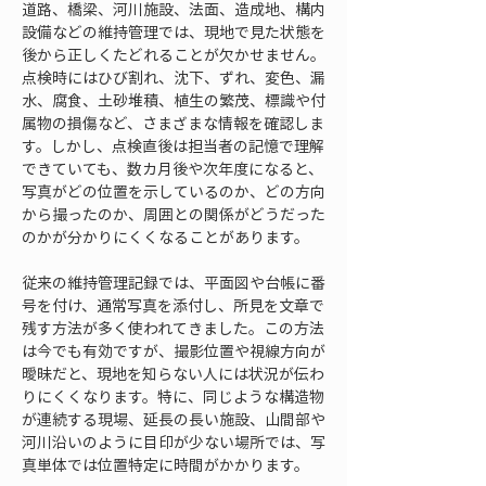
道路、橋梁、河川施設、法面、造成地、構内
設備などの維持管理では、現地で見た状態を
後から正しくたどれることが欠かせません。
点検時にはひび割れ、沈下、ずれ、変色、漏
水、腐食、土砂堆積、植生の繁茂、標識や付
属物の損傷など、さまざまな情報を確認しま
す。しかし、点検直後は担当者の記憶で理解
できていても、数カ月後や次年度になると、
写真がどの位置を示しているのか、どの方向
から撮ったのか、周囲との関係がどうだった
のかが分かりにくくなることがあります。
従来の維持管理記録では、平面図や台帳に番
号を付け、通常写真を添付し、所見を文章で
残す方法が多く使われてきました。この方法
は今でも有効ですが、撮影位置や視線方向が
曖昧だと、現地を知らない人には状況が伝わ
りにくくなります。特に、同じような構造物
が連続する現場、延長の長い施設、山間部や
河川沿いのように目印が少ない場所では、写
真単体では位置特定に時間がかかります。