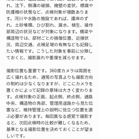
れ、沈下、側溝の破損、擁壁の変状、標識や
防護柵の状態など、点検対象が複数ありま
す。河川や水路の施設であれば、護岸のず
れ、土砂堆積、ひび割れ、漏水、植生、操作
部周辺の状況などが対象になります。橋梁や
構造物では、部材ごとの損傷位置、近接状
況、周辺交通、点検足場の有無なども記録し
たい情報です。こうした対象を事前に分類し
ておくと、撮影漏れや重複を減らせます。
撮影位置も重要です。360度カメラは周囲を
広く撮れるため、通常の写真よりも撮影方向
の制約は少なくなりますが、どこにカメラを
置くかによって記録の意味は大きく変わりま
す。点検対象の正面、起点側、終点側、通路
中央、構造物の角部、管理用道路から見た位
置など、維持管理上の説明に役立つ位置を選
ぶ必要があります。毎回異なる感覚で撮影す
ると、次回点検時の比較が難しくなるため、
基準となる撮影位置を決めておくことが望ま
しいです。