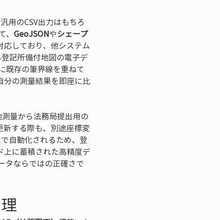
汎用のCSV出力はもちろ
て、
GeoJSON
や
シェープ
対応しており、他システム
る登記所備付地図の電子デ
上に既存の筆界線を重ねて
自分の測量結果を即座に比
地測量から法務局提出用の
更新する際も、別途座標変
上で自動化されるため、登
ド上に蓄積された高精度デ
ータならではの正確さで
管理