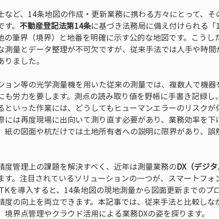
士など、14条地図の作成・更新業務に携わる方々にとって、そ
です。
不動産登記法第14条
に基づき法務局に備え付けられる「
地の筆界（境界）と地番を明確に示す公的な地図です。こうした
な測量とデータ整理が不可欠ですが、従来手法では人手や時間
ありました。
ション等の光学測量機を用いた従来の測量では、複数人で機器
にも労力を要します。測点の読み取り値を野帳に手書き記録し
るといった作業には、どうしてもヒューマンエラーのリスクが
際には再度現場に出向いて測り直す必要があり、業務効率を下
、紙の図面や杭だけでは土地所有者への説明に限界があり、誤
精度管理上の課題を解決すべく、近年は測量業務の
DX（デジ
ます。注目されているソリューションの一つが、スマートフォ
LRTKを導入すると、14条地図の現地測量から図面更新までの
精度の向上を両立できます。本記事では、従来手法と比較しなが
、境界点管理やクラウド活用による業務DXの姿を探ります。