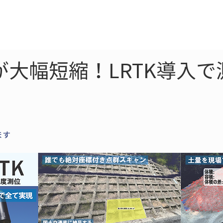
ne
LiDAR
ドローン
360
ソーラー
が大幅短縮！LRTK導入
ます