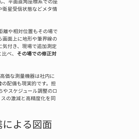
ん、平面直角座標系での座
や衛星受信状態などメタ情
距離や相対位置もその場で
ら画面上に地形や筆界線の
に気付き、現場で追加測定
と比べ、
その場での修正対
。高価な測量機器は社内に
台
の配備も現実的です。担
ちやスケジュール調整のロ
ミスの激減と高精度化を同
携による図面