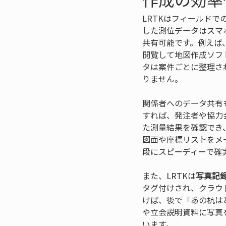
LRTKはフィールドで
した測位データはスマ
共有可能です。例えば
閲覧して地図作成ソフ
タは案件ごとに整理さ
りません。
関係者へのデータ共有
すれば、発注者や協力
た測量結果を確認でき
図面や座標リストをメ
段にスピーディーで確
また、LRTKは
写真記
タグ付けされ、クラウ
けば、後で「あの杭は
や立会説明資料に写真
います。