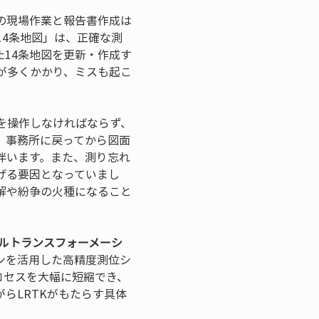
の現場作業と報告書作成は
14条地図」は、正確な測
14条地図を更新・作成す
が多くかかり、ミスも起こ
を操作しなければならず、
、事務所に戻ってから図面
伴います。また、測り忘れ
げる要因となっていまし
解や紛争の火種になること
タルトランスフォーメーシ
ンを活用した高精度測位シ
プロセスを大幅に短縮でき、
らLRTKがもたらす具体