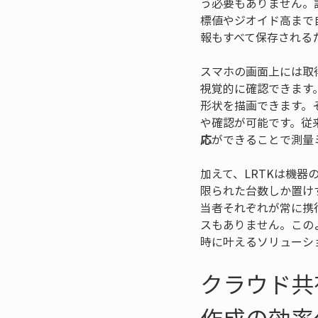
う必要もありません。
標値やジオイド高まで
報もすべて保存される
スマホの画面上には取
視覚的に確認できます
形状を描画できます。
や確認が可能です。従
応
ができることで測量
加えて、LRTKは機
限られた台数しか置け
当者それぞれが常に携
スもありません。この
時に叶えるソリューシ
クラウド共
作成の効率