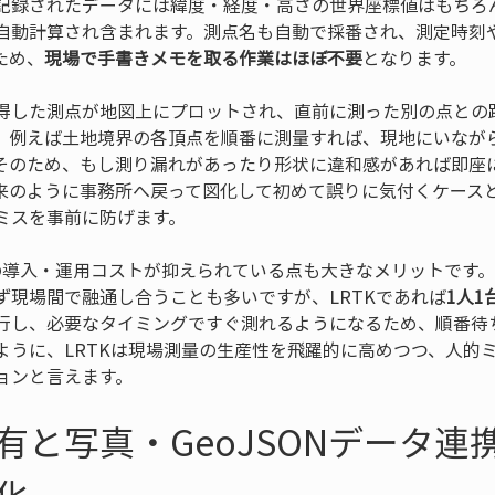
記録されたデータには緯度・経度・高さの世界座標値はもちろ
自動計算され含まれます。測点名も自動で採番され、測定時刻
ため、
現場で手書きメモを取る作業はほぼ不要
となります。
得した測点が地図上にプロットされ、直前に測った別の点との
。例えば土地境界の各頂点を順番に測量すれば、現地にいなが
そのため、もし測り漏れがあったり形状に違和感があれば即座
来のように事務所へ戻って図化して初めて誤りに気付くケース
ミスを事前に防げます。
器の導入・運用コストが抑えられている点も大きなメリットです
ず現場間で融通し合うことも多いですが、LRTKであれば
1人1
行し、必要なタイミングですぐ測れるようになるため、順番待
ように、LRTKは現場測量の生産性を飛躍的に高めつつ、人的
ョンと言えます。
有と写真・GeoJSONデータ連
化