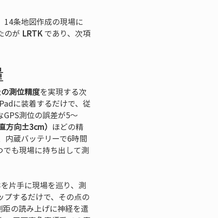
14条地図作成の現場に
のが 
LRTK
 であり、次項
量
級の測位精度
を実現する次
iPadに装着するだけで、従
GPS測位の誤差が5～
直方向±3cm）
ほどの精
、内蔵バッテリーで6時間
つでも現場に持ち出して測
ホを片手に現場を巡り、測
ップするだけで、その点の
測距の読み上げに神経を遣