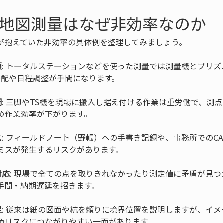
条地図測量はなぜ非効率なのか
が抱えていた非効率の具体例を整理してみましょう。
須
: トータルステーションなどを使った測量では測量機とプリ
間
: 三脚やTS機を現場に搬入し据え付ける作業は重労働で、測
ス
: フィールドノート（野帳）への手書き記録や、事務所でのC
対応
: 現場で全ての点を取りきれなかったり測定値に矛盾が見
足
: 従来は紙の図面や杭を頼りに境界位置を説明しますが、イ
争リスクにつながりやすい一面があります。