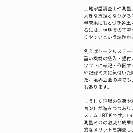
土地家屋調査士や測量
大きな負担となりがち
量成果にもとづき各土
るには、現地での丁寧
りやすいという課題が
例えばトータルステー
重い機材の搬入・据付
ソフトに転記・作図す
や記録ミスに気付いた
た。境界立会の場でも
もあります。
こうした現場の負荷や
ョン）
が進みつつあり
ステム 
LRTK
 です。
測量ミスの激減と成果
的なメリットを詳述し