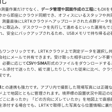
の測量作業だけでなく、
データ管理や図面作成の工程
にもDXを
ホから即座にクラウド同期でき、オフィスにいるスタッフや共
、測量直後にLRTKクラウドへアップロードされた点群データ
トに取込み、デスクワークを先行して進めるといった運用もで
れ、安全にバックアップされるため、USBメモリで持ち帰る必
もワンクリックです。LRTKクラウド上で測定データを選択し
会社にメールで共有できます。受け取った相手はログイン不要で
、必要に応じて
CSV
や
SIMA
形式のファイルをダウンロードする
ール添付で送ったり、紙で渡したりしていた従来に比べ、クラ
実です。
録
との連携も強力です。アプリ内で撮影した現場写真には正確
ド上で地図とともに管理されます。境界標の設置状況や周辺の
どこにあったか」「どの方向にズレていたか」を地図上で直感
を添付する場合でも、LRTKで取得した写真なら位置情報に裏