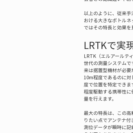
以上のように、従来手
おける大きなボトルネ
ではその特長と効果を
LRTKで
LRTK（エルアール
世代の測量システムです。
来は据置型機材が必要
10m程度であるのに対
度で位置を特定できます
程度駆動する携帯性に
量を行えます。
最大の特長は、この高
りたい点でアンテナ付
測位データが瞬時に記