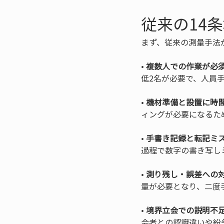
従来の14
まず、従来の測量手法
• 
複数人での作業が必
• 
機材準備と設置に時
• 
手書き記録と転記ミ
• 
測り残し・誤差への
• 
境界立会での説明不
会者との認識違いや紛