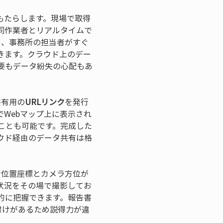
もたらします。現場で取得
同作業者とリアルタイムで
を、事務所の担当者がすぐ
きます。クラウド上のデー
要もデータ紛失の心配もあ
共有用の
URLリンク
を発行
Webマップ上に表示され
ことも可能です。完成した
ウド経由のデータ共有は格
な位置座標とカメラ方位が
状況をその場で撮影してお
的に把握できます。報告書
付けがあるため説得力が違