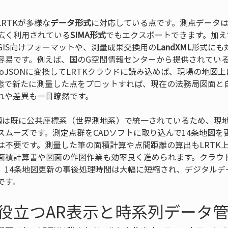
RTKが多様な
データ形式
に対応している点です。測点データは
広く利用されている
SIMA形式
でもエクスポートできます。加え
GIS向けフォーマットや、測量成果交換用の
LandXML
形式にも
容易です。例えば、国のG空間情報センターから提供されてい
eoJSONに変換してLRTKクラウドに読み込めば、現場の地図
態で新たに測量した点をプロットすれば、現在の法務局図面と
れや差異も一目瞭然です。
標類は既に公共座標系（世界測地系）で統一されているため、現
スムーズです。測定点群をCADソフトに取り込んで14条地図を
は不要です。測量した筆の面積計算や点間距離の算出もLRTK
面積計算書や図面の作図作業も効率良く進められます。クラウ
、14条地図更新の事後処理時間は大幅に短縮され、デジタルデ
です。
役立つAR表示と時系列データ