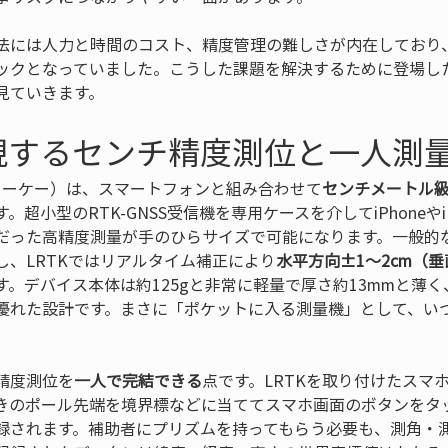
法には人力と時間のコスト、精度管理の難しさが内在しており、
ックとなっていました。こうした課題を解決するために登場した
見ていきます。
実現するセンチ精度測位と一人測
ティーケー）は、スマートフォンと組み合わせて
センチメートル
超小型のRTK-GNSS受信機を専用ケースを介してiPhoneや
だった高精度測量が手のひらサイズで可能になります。一般的な
し、LRTKではリアルタイム補正により
水平方向±1～2cm（垂
。デバイス本体は約125gと非常に軽量で厚さ約13mmと薄く
優れた設計です。まさに「ポケットに入る測量機」として、い
精度測位を
一人で完結できる
点です。LRTKを取り付けたスマ
きのポール先端を境界標などに当ててスマホ画面のボタンをタ
録されます。補助者にプリズムを持ってもらう必要も、測角・