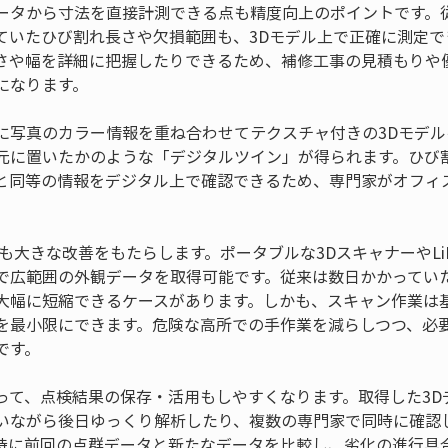
ータから寸法を直接計測できる点も精度向上のポイントです。
ていたひび割れ長さや欠損範囲も、3Dモデル上で正確に測定で
さや幅を詳細に把握したりできるため、補修工事の見積もりや
になります。
に写真のカラー情報を重ね合わせてテクスチャ付きの3Dモデ
元に置いたかのような「デジタルツイン」が得られます。ひび
と同等の情報をデジタル上で確認できるため、専門家がオフィ
も大きな改善をもたらします。ポータブルな3DスキャナーやLi
で広範囲の外観データを取得可能です。従来は数日かかってい
大幅に短縮できるケースがあります。しかも、スキャン作業は
を最小限にできます。危険な高所での手作業を減らしつつ、必
です。
って、点検結果の保存・活用もしやすくなります。取得した3D
いながら後日ゆっくり解析したり、複数の専門家で同時に確認
時に前回の点群データと新たなデータを比較し、劣化の進行具