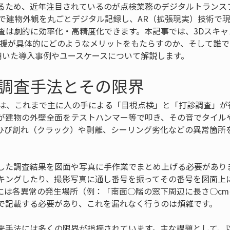
るため、近年注目されているのが点検業務のデジタルトランスフ
術で建物外観を丸ごとデジタル記録し、AR（拡張現実）技術で
調査は劇的に効率化・高精度化できます。本記事では、3Dスキ
支援が具体的にどのようなメリットをもたらすのか、そして誰で
を用いた導入事例やユースケースについて解説します。
調査手法とその限界
では、これまで主に人の手による「目視点検」と「打診調査」が
が建物の外壁全面をテストハンマー等で叩き、その音でタイル
ひび割れ（クラック）や剥離、シーリング劣化などの異常箇所
した調査結果を図面や写真に手作業でまとめ上げる必要があり
キングしたり、撮影写真に通し番号を振ってその番号を図面上
には各異常の発生場所（例：「南面○階の窓下周辺に長さ○c
で記載する必要があり、これを漏れなく行うのは煩雑です。
来手法には多くの限界が指摘されています。主な課題として、