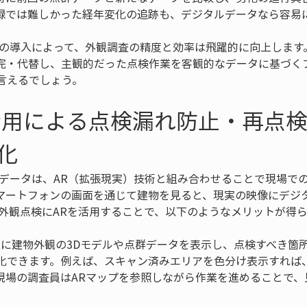
録では難しかった経年変化の追跡も、デジタルデータなら容易
ンの導入によって、外観調査の精度と効率は飛躍的に向上します
完・代替し、主観的だった点検作業を客観的なデータに基づく
言えるでしょう。
活用による点検漏れ防止・再点
化
たデータは、AR（拡張現実）技術と組み合わせることで現場で
マートフォンの画面を通じて建物を見ると、現実の映像にデジ
。外観点検にARを活用することで、以下のようなメリットが得
R上に建物外観の3Dモデルや点群データを表示し、点検すべき箇
化できます。例えば、スキャン済みエリアを色分け表示すれば
現場の調査員はARマップを参照しながら作業を進めることで、