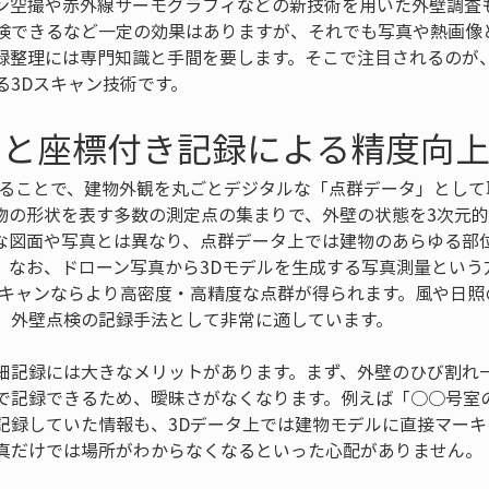
ン空撮や赤外線サーモグラフィなどの新技術を用いた外壁調査
検できるなど一定の効果はありますが、それでも写真や熱画像
録整理には専門知識と手間を要します。そこで注目されるのが
る3Dスキャン技術です。
ンと座標付き記録による精度向
いることで、建物外観を丸ごとデジタルな「点群データ」として
物の形状を表す多数の測定点の集まりで、外壁の状態を3次元
な図面や写真とは異なり、点群データ上では建物のあらゆる部
なお、ドローン写真から3Dモデルを生成する写真測量という方
スキャンならより高密度・高精度な点群が得られます。風や日照
、外壁点検の記録手法として非常に適しています。
細記録には大きなメリットがあります。まず、外壁のひび割れ
で記録できるため、曖昧さがなくなります。例えば「○○号室の
記録していた情報も、3Dデータ上では建物モデルに直接マーキ
真だけでは場所がわからなくなるといった心配がありません。