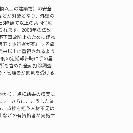
規模以上の建築物）の安全
などが対象となり、外壁の
上3階建て以上の共同住宅
れます。2008年の法改
落下事故防止のために建物
落下で歩行者が死亡する痛
従来以上に重視されるよう
一度の定期報告時に手の届
高所も含めた全面打診調査
者・管理者が罰則を受ける
かかり、点検結果の精度に
ます。さらに、こうした業
み、点検を担う人材不足は
士などの有資格者が実施す