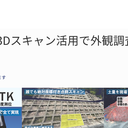
ne
LiDAR
ドローン
360
ソーラー
：3Dスキャン活用で外観
ます