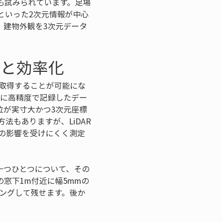
も試みられています。足場
といった2次元情報が中心
、建物外観を3次元データ
上と効率化
取得することが可能にな
的に高精度で記録したデー
位が実寸大かつ3次元座標
法もありますが、LiDAR
の影響を受けにくく測定
一つひとつについて、その
窓下1m付近に幅5mmの
ングして残せます。後か