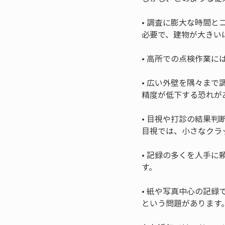
• 
調査に膨大な時間と
• 
• 
広い外壁を隅々まで
• 
目視や打診の結果判
• 
記録の多くを人手に
• 
紙や写真中心の記録
という問題があります