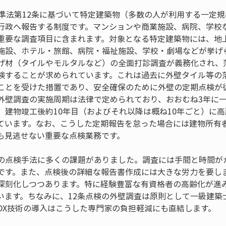
基準法第12条に基づいて特定建築物（多数の人が利用する一定
行政へ報告する制度です。マンションや商業施設、病院、学校
重要な調査項目に含まれます。対象となる特定建築物には、地
施設、ホテル・旅館、病院・福祉施設、学校・劇場などが挙げら
げ材（タイルやモルタルなど）の全面打診調査が義務化され、
検することが求められています。これは過去に外壁タイル等の
ことを受けた措置であり、安全確保のために外壁の定期点検が
外壁調査の実施周期は法律で定められており、おおむね3年に
、建物竣工後約10年目（およびそれ以降は概ね10年ごと）に
ています。なお、こうした定期報告を怠った場合には建物所有
も見逃せない重要な点検業務です。
の点検手法に多くの課題がありました。調査には手間と時間が
です。また、点検後の詳細な報告書作成には大きな労力を要し
深刻化しつつあります。特に経験豊富な有資格者の高齢化が進
います。ちなみに、12条点検の外壁調査は原則として一級建築
DX技術の導入はこうした専門家の負担軽減にも直結します。