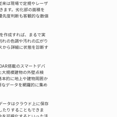
従来は現場で定規やレーザ
きます。劣化部の面積を
優先度判断も客観的な数値
ルを作成すれば、まるで実
割れの色調や汚れの広がり
スから詳細に状態を診断す
DAR搭載のスマートデバ
た大規模建物の外壁点検
基本的に地上や建物周囲か
要なデータを網羅的に集め
データはクラウド上に保存
したりすることもできま
合を可視化するといった活