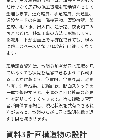
また、支障移転の協議では、埋設管そのもの
だけでなく周辺の施工環境も現地資料として
整理します。道路幅員、歩道幅員、交通量、
仮設ヤードの有無、隣接建物、既設擁壁、架
空線、地下水、出入口、通学路、夜間施工の
可否などは、移転工事の方法に影響します。
移転ルートが図面上では確保できても、現地
に施工スペースがなければ実行は難しくなり
ます。
現地調査資料は、協議参加者が同じ現場を見
ていなくても状況を理解できるように作成す
ることが理想です。位置図、全景写真、近景
写真、測量成果、試掘記録、断面スケッチを
一体で整理すると、支障の原因と移転の必要
性を説明しやすくなります。特に複数の管理
者が関係する場合、現地状況を共有できる資
料があると、協議のたびに同じ説明を繰り返
す手間を減らせます。
資料3 計画構造物の設計