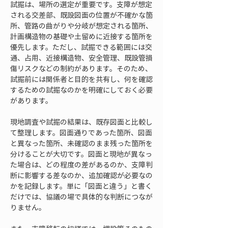
試掘は、場所の選定が重要です。支障が想定
される交差部、既設図面の位置が不確かな箇
所、管路の曲がりや分岐が想定される箇所、
計画構造物の基礎や土留めに近接する箇所を
優先します。ただし、試掘できる範囲には交
通、占用、近接構造物、安全管理、既設管損
傷リスクなどの制約があります。そのため、
試掘前には関係者と目的を共有し、何を確認
するための試掘なのかを明確にしておく必要
があります。
現地調査や試掘の結果は、既存図面と比較し
て整理します。図面通りであった箇所、図面
と異なった箇所、未確認のまま残った箇所を
分けることが大切です。図面と現地が異なっ
た場合は、どの程度の差があるのか、支障判
断に影響する差なのか、追加確認が必要なの
かを記録します。単に「図面と違う」と書く
だけでは、協議の場で具体的な判断につなが
りません。