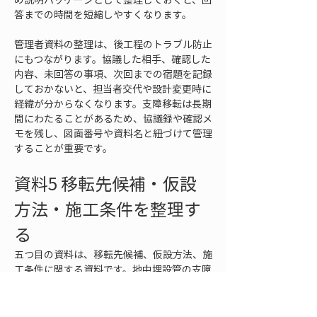
答までの時間を短縮しやすくなります。
管理者資料の整理は、後工程のトラブル防止
にもつながります。協議した相手、確認した
内容、未回答の事項、次回までの宿題を記録
しておかないと、担当者交代や設計変更時に
経緯が分からなくなります。支障移転は長期
間にわたることがあるため、協議録や確認メ
モを残し、図面番号や資料名と紐づけて管理
することが重要です。
資料5 移転先候補・仮設
方法・施工条件を整理す
る
五つ目の資料は、移転先候補、仮設方法、施
工条件に関する資料です。地中埋設管の支障
移転協議では、既設管が支障になることを示
すだけでは不十分です。どこへ移せるのか、
どのような方法で切り替えるのか、施工時に