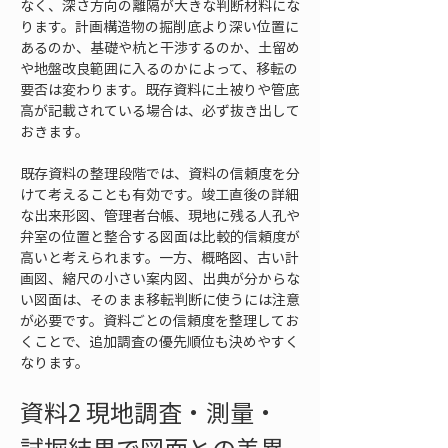
なく、深さ方向の離隔が大きな判断材料にな
ります。計画構造物の掘削底より深い位置に
あるのか、基礎や杭と干渉するのか、土留め
や地盤改良範囲に入るのかによって、移転の
要否は変わります。既存資料に土被りや管底
高が記載されている場合は、必ず抜き出して
おきます。
既存資料の整理段階では、資料の信頼度を分
けて考えることも有効です。竣工直後の詳細
な出来形図、管理者台帳、現地に残る人孔や
弁室の位置と整合する図面は比較的信頼度が
高いと考えられます。一方、概略図、古い計
画図、縮尺の小さい案内図、出典が分からな
い図面は、そのまま移転判断に使うには注意
が必要です。資料ごとの信頼度を整理してお
くことで、追加調査の優先順位も決めやすく
なります。
資料2 現地調査・測量・