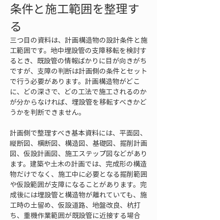
条件と施工範囲を整理す
る
三つ目の資料は、計画構造物の設計条件と施
工範囲です。地中埋設管の支障移転を検討す
るとき、既設管の情報ばかりに目が向きがち
ですが、支障の判断は計画側の条件とセット
で行う必要があります。計画構造物がどこ
に、どの深さで、どの工法で施工されるのか
が分からなければ、埋設管を移転すべきかど
うかを判断できません。
計画側で整理すべき基本資料には、平面図、
縦断図、横断図、構造図、基礎図、掘削計画
図、仮設計画図、施工ステップ図などがあり
ます。建築や土木の計画では、完成形の構造
物だけでなく、施工中に必要となる掘削範囲
や仮設範囲が支障になることがあります。完
成後には埋設管と構造物が離れていても、施
工時の土留め、仮設道路、地盤改良、杭打
ち、重機作業範囲が既設管に近接する場合