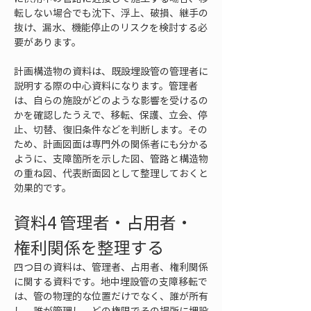
転しない場合でも沈下、浮上、破損、継手の
抜け、漏水、機能停止のリスクを検討する必
要があります。
計画構造物の資料は、既設埋設管の管理者に
説明する際の中心資料になります。管理者
は、自らの施設がどのような影響を受けるの
かを確認したうえで、移転、保護、立会、停
止、切替、復旧条件などを判断します。その
ため、計画図面は専門外の関係者にも分かる
ように、支障箇所を示した図、管路と構造物
の重ね図、代表断面図として整理しておくと
効果的です。
資料4 管理者・占用者・
権利関係を整理する
四つ目の資料は、管理者、占用者、権利関係
に関する資料です。地中埋設管の支障移転で
は、管の物理的な位置だけでなく、誰が所有
し、誰が管理し、どの権限でその場所に埋設