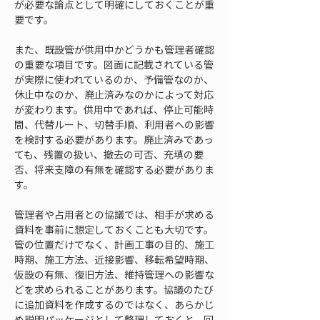
が必要な論点として明確にしておくことが重
要です。
また、既設管が供用中かどうかも管理者確認
の重要な項目です。図面に記載されている管
が実際に使われているのか、予備管なのか、
休止中なのか、廃止済みなのかによって対応
が変わります。供用中であれば、停止可能時
間、代替ルート、切替手順、利用者への影響
を検討する必要があります。廃止済みであっ
ても、残置の扱い、撤去の可否、充填の要
否、将来支障の有無を確認する必要がありま
す。
管理者や占用者との協議では、相手が求める
資料を事前に想定しておくことも大切です。
管の位置だけでなく、計画工事の目的、施工
時期、施工方法、近接影響、移転希望時期、
仮設の有無、復旧方法、維持管理への影響な
どを求められることがあります。協議のたび
に追加資料を作成するのではなく、あらかじ
め説明パッケージとして整理しておくと、回