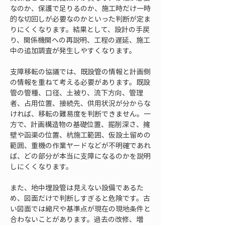
なのか、保護で足りるのか、施工時だけ一時
的な切回しが必要なのかといった判断が定ま
りにくくなります。結果として、設計の手戻
り、関係機関への再説明、工程の遅延、施工
中の追加調査が発生しやすくなります。
支障移転の協議では、既設管の情報と計画側
の情報を重ねて考える必要があります。既設
管の管種、口径、土被り、流下方向、管理
者、占用位置、接続先、供用状況が分からな
ければ、移転の難易度を判断できません。一
方で、計画構造物の基礎位置、掘削深さ、擁
壁や函渠の位置、杭施工範囲、仮設土留めの
範囲、重機の作業ヤードなどが不明確であれ
ば、どの部分が本当に支障になるのかを説明
しにくくなります。
また、地中埋設管は見えない設備であるた
め、図面だけで判断しすぎると危険です。古
い図面では縮尺や基準点が現在の現地条件と
合わないことがあります。過去の改修、増