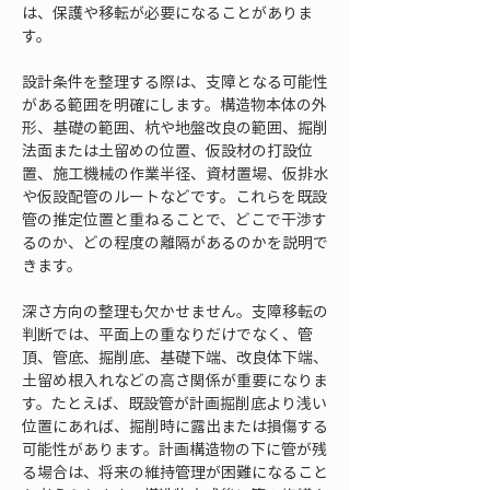
は、保護や移転が必要になることがありま
す。
設計条件を整理する際は、支障となる可能性
がある範囲を明確にします。構造物本体の外
形、基礎の範囲、杭や地盤改良の範囲、掘削
法面または土留めの位置、仮設材の打設位
置、施工機械の作業半径、資材置場、仮排水
や仮設配管のルートなどです。これらを既設
管の推定位置と重ねることで、どこで干渉す
るのか、どの程度の離隔があるのかを説明で
きます。
深さ方向の整理も欠かせません。支障移転の
判断では、平面上の重なりだけでなく、管
頂、管底、掘削底、基礎下端、改良体下端、
土留め根入れなどの高さ関係が重要になりま
す。たとえば、既設管が計画掘削底より浅い
位置にあれば、掘削時に露出または損傷する
可能性があります。計画構造物の下に管が残
る場合は、将来の維持管理が困難になること