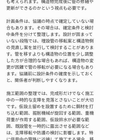
も考えられます。構造物完成後に管の修繕や
更新ができるのかという視点も必要です。
計画条件は、協議の時点で確定していない場
合もあります。その場合は、確定条件と検討
中条件を分けて整理します。設計が固まって
いない段階では、埋設管の移転案と構造物側
の見直し案を並行して検討することがありま
す。管を移すよりも構造物の位置を少し調整
した方が合理的な場合もあれば、構造物の変
更が困難で管の移転が必要になる場合もあり
ます。協議前に設計条件の確度を示しておく
と、関係者が判断しやすくなります。
施工範囲の整理では、完成形だけでなく施工
中の一時的な支障を見落とさないことが大切
です。仮設土留めを設置するために鋼材を打
ち込む範囲、掘削機械が旋回する範囲、重機
荷重が作用する範囲、仮設排水が必要な範
囲、既設管を一時的に露出させる範囲など
は、支障移転や防護の検討に影響します。特
に供用中の管路に近接して施工する場合、移