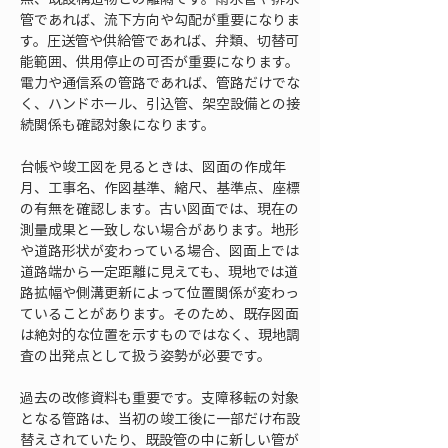
管であれば、流下方向や勾配が重要になりま
す。圧送管や供給管であれば、弁類、切替可
能範囲、供用停止の可否が重要になります。
電力や通信系の管路であれば、管路だけでな
く、ハンドホール、引込管、架空設備との接
続関係も確認対象になります。
台帳や竣工図を見るときは、図面の作成年
月、工事名、作図基準、縮尺、基準点、座標
の有無を確認します。古い図面では、現在の
測量成果と一致しない場合があります。地形
や道路形状が変わっている場合、図面上では
道路端から一定距離に見えても、現地では道
路拡幅や側溝更新によって位置関係が変わっ
ていることがあります。そのため、既存図面
は絶対的な位置を示すものではなく、現地調
査の出発点として扱う姿勢が必要です。
過去の改修資料も重要です。支障移転の対象
となる管路は、当初の竣工後に一部だけ布設
替えされていたり、既設管の中に新しい管が