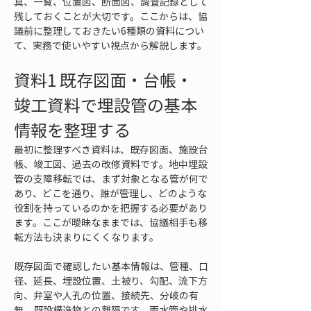
真、一覧、位置図、断面図、調査記録として
残しておくことが大切です。ここからは、協
議前に整理しておきたい6種類の資料につい
て、実務で使いやすい視点から解説します。
資料1 既存図面・台帳・
竣工資料で埋設管の基本
情報を整理する
最初に整理すべき資料は、既存図面、施設台
帳、竣工図、過去の改修資料です。地中埋設
管の支障移転では、まず対象となる管が何で
あり、どこを通り、誰が管理し、どのような
役割を持っているのかを把握する必要があり
ます。ここが曖昧なままでは、協議相手も移
転方法も決まりにくくなります。
既存図面で確認したい基本情報は、管種、口
径、延長、埋設位置、土被り、勾配、流下方
向、弁室や人孔の位置、接続先、分岐の有
無、既設構造物との離隔です。雨水管や排水