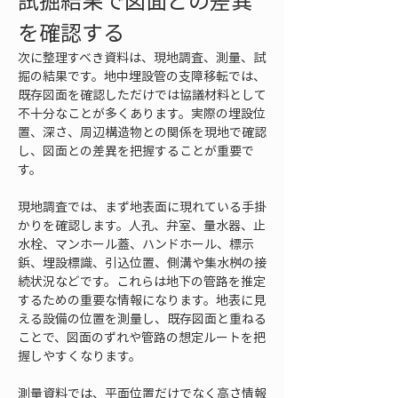
試掘結果で図面との差異
を確認する
次に整理すべき資料は、現地調査、測量、試
掘の結果です。地中埋設管の支障移転では、
既存図面を確認しただけでは協議材料として
不十分なことが多くあります。実際の埋設位
置、深さ、周辺構造物との関係を現地で確認
し、図面との差異を把握することが重要で
す。
現地調査では、まず地表面に現れている手掛
かりを確認します。人孔、弁室、量水器、止
水栓、マンホール蓋、ハンドホール、標示
鋲、埋設標識、引込位置、側溝や集水桝の接
続状況などです。これらは地下の管路を推定
するための重要な情報になります。地表に見
える設備の位置を測量し、既存図面と重ねる
ことで、図面のずれや管路の想定ルートを把
握しやすくなります。
測量資料では、平面位置だけでなく高さ情報