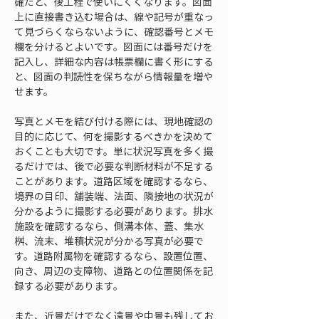
確だと、後工程で使いにくくなります。図面
上に直接書き込む場合は、線や記号が重なっ
て見づらくならないように、確認番号とメモ
欄を分けるとよいです。図面には番号だけを
記入し、詳細な内容は帳票欄に書く形にする
と、図面の判読性を保ちながら情報量を増や
せます。
写真とメモを結び付ける際には、現地確認の
目的に応じて、何を撮影するべきかを決めて
おくことも大切です。単に状況写真を多く撮
るだけでは、後で必要な判断材料が不足する
ことがあります。道路区域を確認するなら、
境界の目印、舗装端、法面、隣接地の状況が
分かるように撮影する必要があります。排水
施設を確認するなら、側溝本体、蓋、集水
桝、流末、堆積状況が分かる写真が必要で
す。道路附属物を確認するなら、設置位置、
向き、周辺の支障物、道路との位置関係を記
録する必要があります。
また、近景だけでなく遠景や中景も残してお