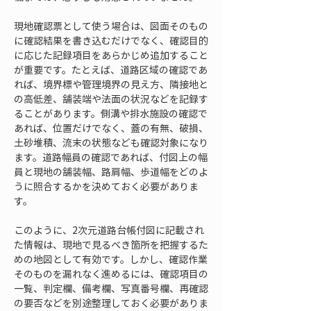
現地確認票として使う場合は、図面そのもの
に確認結果を書き込むだけでなく、確認目的
に応じた記録項目をあらかじめ追加すること
が重要です。たとえば、道路区域の確認であ
れば、境界標や管理境界の見え方、隣接地と
の高低差、舗装端や法面の状況などを記録す
ることがあります。側溝や排水施設の確認で
あれば、位置だけでなく、蓋の有無、破損、
土砂堆積、流末の状態なども確認対象になり
ます。道路幅員の確認であれば、付図上の幅
員と現地の舗装幅、路肩幅、歩道幅をどのよ
うに照合するかを決めておく必要がありま
す。
このように、2次元道路台帳付図に記載され
た情報は、現地で見るべき箇所を把握するた
めの地図として有効です。しかし、確認作業
そのものを漏れなく進めるには、確認項目の
一覧、判定欄、備考欄、写真番号欄、再確認
の要否などを別途整理しておく必要がありま