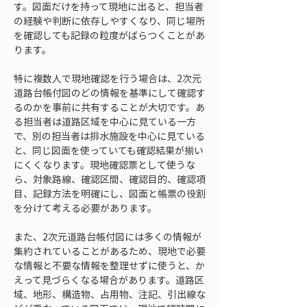
す。図面だけを持って現地に出ると、担当者
の経験や判断に依存しやすくなり、同じ場所
を確認しても記録の粒度がばらつくことがあ
ります。
特に複数人で現地確認を行う場合は、2次元
道路台帳付図のどの情報を基準にして確認す
るのかを事前に共有することが大切です。あ
る担当者は道路区域を中心に見ている一方
で、別の担当者は排水施設を中心に見ている
と、同じ図面を使っていても確認結果が揃い
にくくなります。現地確認票として使うな
ら、対象路線、確認区間、確認目的、確認項
目、記録方法を明確にし、図面と帳票の役割
を分けて考える必要があります。
また、2次元道路台帳付図には多くの情報が
集約されていることがあるため、現地で必要
な情報と不要な情報を整理せずに使うと、か
えって見づらくなる場合があります。道路区
域、地形、構造物、占用物、注記、引出線な