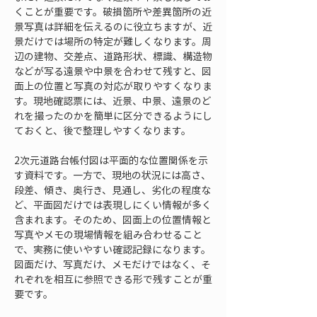
くことが重要です。破損箇所や差異箇所の近
景写真は詳細を伝えるのに役立ちますが、近
景だけでは場所の特定が難しくなります。周
辺の建物、交差点、道路形状、標識、構造物
などが写る遠景や中景を合わせて残すと、図
面上の位置と写真の対応が取りやすくなりま
す。現地確認票には、近景、中景、遠景のど
れを撮ったのかを簡単に区分できるようにし
ておくと、後で整理しやすくなります。
2次元道路台帳付図は平面的な位置関係を示
す資料です。一方で、現地の状況には高さ、
段差、傾き、奥行き、見通し、劣化の程度な
ど、平面図だけでは表現しにくい情報が多く
含まれます。そのため、図面上の位置情報と
写真やメモの現場情報を組み合わせること
で、実務に使いやすい確認記録になります。
図面だけ、写真だけ、メモだけではなく、そ
れぞれを相互に参照できる形で残すことが重
要です。