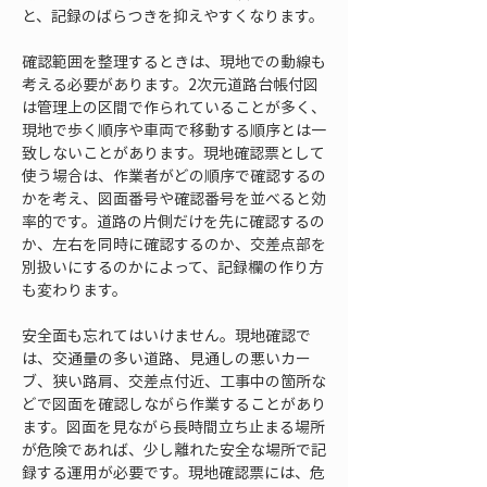
と、記録のばらつきを抑えやすくなります。
確認範囲を整理するときは、現地での動線も
考える必要があります。2次元道路台帳付図
は管理上の区間で作られていることが多く、
現地で歩く順序や車両で移動する順序とは一
致しないことがあります。現地確認票として
使う場合は、作業者がどの順序で確認するの
かを考え、図面番号や確認番号を並べると効
率的です。道路の片側だけを先に確認するの
か、左右を同時に確認するのか、交差点部を
別扱いにするのかによって、記録欄の作り方
も変わります。
安全面も忘れてはいけません。現地確認で
は、交通量の多い道路、見通しの悪いカー
ブ、狭い路肩、交差点付近、工事中の箇所な
どで図面を確認しながら作業することがあり
ます。図面を見ながら長時間立ち止まる場所
が危険であれば、少し離れた安全な場所で記
録する運用が必要です。現地確認票には、危