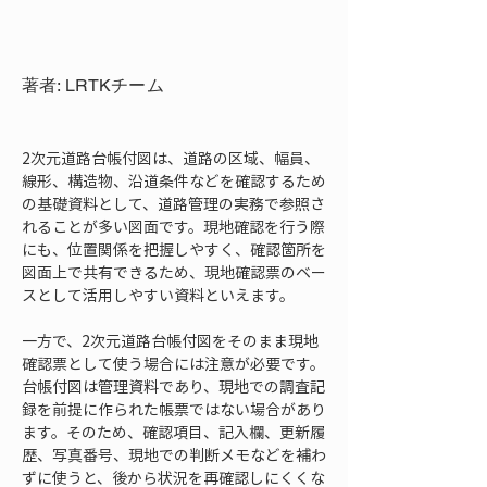
著者: LRTKチーム
2次元道路台帳付図は、道路の区域、幅員、
線形、構造物、沿道条件などを確認するため
の基礎資料として、道路管理の実務で参照さ
れることが多い図面です。現地確認を行う際
にも、位置関係を把握しやすく、確認箇所を
図面上で共有できるため、現地確認票のベー
スとして活用しやすい資料といえます。
一方で、2次元道路台帳付図をそのまま現地
確認票として使う場合には注意が必要です。
台帳付図は管理資料であり、現地での調査記
録を前提に作られた帳票ではない場合があり
ます。そのため、確認項目、記入欄、更新履
歴、写真番号、現地での判断メモなどを補わ
ずに使うと、後から状況を再確認しにくくな