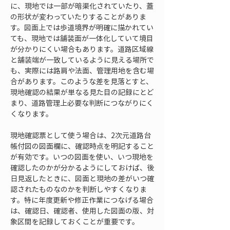
に、現地では一部が暗渠化されていたり、蓋
の形状が変わっていたりすることがありま
す。図面上では歩道境界が明確に描かれてい
ても、現地では舗装面が一体化していて境目
が分かりにくい場合もあります。道路区域線
と舗装端が一致しているように見える場所で
も、実際には路肩や法面、管理用地を含む場
合があります。このような差を見落とすと、
現地確認の結果が単なる見た目の記録にとど
まり、道路管理上必要な判断につながりにく
くなります。
現地確認票として使う場合は、2次元道路台
帳付図の図面欄に、確認時点を明記すること
が有効です。いつの図面を使い、いつ現地を
確認したのかが分かるようにしておけば、後
日見返したときに、図面と現地の差がいつ確
認されたものなのかを判断しやすくなりま
す。特に年度更新や修正作業につなげる場合
は、確認日、確認者、使用した図面の版、対
象区間を記録しておくことが重要です。