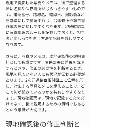
現地で撮影した写真やメモは、後で整理する
際に名称や保存場所がばらつきやすいもので
す。確認番号、路線名、確認日、撮影順など
を基準にして整理すれば、台帳修正や報告書
作成の際に探しやすくなります。現地確認票
に写真整理のルールを記載しておくと、担当
者が変わっても同じ方法で記録を残しやすく
なります。
さらに、写真やメモは、現地確認後の説明資
料としても重要です。関係部署に差異を説明
するときや、修正の必要性を判断するとき、
現地を見ていない人にも状況が伝わる必要が
あります。2次元道路台帳付図上に位置を示
し、対応する写真とメモを添えることで、ど
こで何が起きているのかを共有しやすくなり
ます。現地確認票は、現地で記録するためだ
けでなく、後で説明するための資料でもある
という意識が大切です。
現地確認後の修正判断と