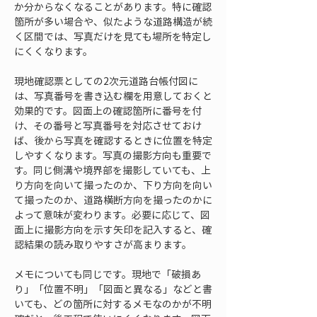
か分からなくなることがあります。特に確認
箇所が多い場合や、似たような道路構造が続
く区間では、写真だけを見ても場所を特定し
にくくなります。
現地確認票としての2次元道路台帳付図に
は、写真番号を書き込む欄を用意しておくと
効果的です。図面上の確認箇所に番号を付
け、その番号と写真番号を対応させておけ
ば、後から写真を確認するときに位置を特定
しやすくなります。写真の撮影方向も重要で
す。同じ側溝や境界部を撮影していても、上
り方向を向いて撮ったのか、下り方向を向い
て撮ったのか、道路横断方向を撮ったのかに
よって意味が変わります。必要に応じて、図
面上に撮影方向を示す矢印を記入すると、確
認結果の読み取りやすさが高まります。
メモについても同じです。現地で「破損あ
り」「位置不明」「図面と異なる」などと書
いても、どの箇所に対するメモなのかが不明