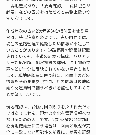
「現地差異あり」「要再確認」「資料照合が
必要」などの区分を持たせると実務上扱いや
すくなります。
作成年次の古い2次元道路台帳付図を使う場
合は、特に注意が必要です。古い図面では、
現在の道路管理で確認したい情報が不足して
いることがあります。道路幅員や延長は記載
されていても、歩道の細かな構成、バリアフ
リー対応箇所、排水施設の詳細、占用物の位
置などが十分に反映されていない場合もあり
ます。現地確認票に使う前に、図面上のどの
情報をそのまま参照でき、どの情報は現地確
認や関連資料で補うべきかを整理しておくこ
とが望ましいです。
現地確認は、台帳付図の誤りを探す作業だけ
ではありません。現地の変化を管理情報へつ
なげるための入口です。2次元道路台帳付図
を現地確認票に使う場合は、図面と現況が完
全に一致しない可能性を前提に、差異を記録