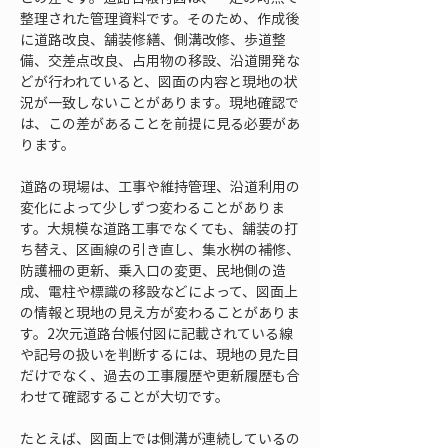
整理された管理資料です。そのため、作成後
に道路改良、舗装修繕、側溝改修、歩道整
備、交差点改良、占用物の移設、沿道開発な
どが行われていると、図面の内容と現地の状
況が一致しないことがあります。現地確認で
は、この差があることを前提に見る必要があ
ります。
道路の現場は、工事や維持管理、沿道利用の
変化によって少しずつ変わることがありま
す。大規模な道路工事でなくても、舗装の打
ち替え、区画線の引き直し、集水桝の補修、
防護柵の更新、乗入口の変更、民地側の造
成、電柱や標識の移設などによって、図面上
の情報と現地の見え方が変わることがありま
す。2次元道路台帳付図に記載されている線
や記号の扱いを判断するには、現地の見た目
だけでなく、過去の工事履歴や更新履歴も合
わせて確認することが大切です。
たとえば、図面上では側溝が連続しているの