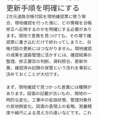
更新手順を明確にする
2次元道路台帳付図を現地確認票に使う場
合、現地確認を行った後に、どの情報を台帳
修正へ反映するのかを明確にする必要があり
ます。現地で差異を見つけても、その場で確
認票に書き込むだけで終わってしまうと、台
帳付図の更新にはつながりません。現地確認
の成果を道路管理に活かすには、確認結果の
整理、修正要否の判断、資料照合、更新作
業、確認済み記録の保管という流れを事前に
決めておくことが大切です。
まず、現地確認で見つかった差異には種類が
あります。図面の記載が古いもの、現地の一
時的な変化、工事中の仮設状態、管理対象外
の民地側変化、図面の表現上の省略、測量精
度や縮尺による見え方の違いなどです。これ
らをすべて同じ修正対象として扱うと、不要
な更新作業が増えたり、判断が混乱したりし
ます。現地確認票には、差異の内容だけでな