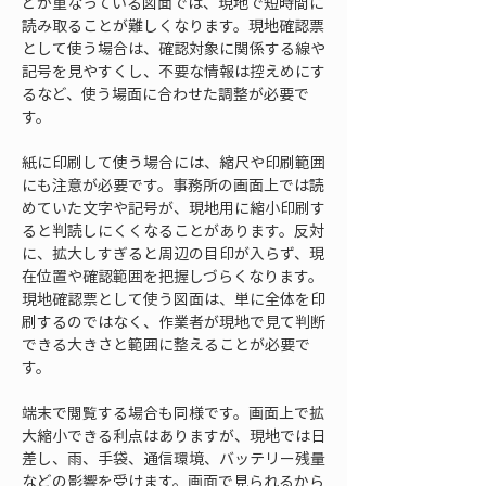
どが重なっている図面では、現地で短時間に
読み取ることが難しくなります。現地確認票
として使う場合は、確認対象に関係する線や
記号を見やすくし、不要な情報は控えめにす
るなど、使う場面に合わせた調整が必要で
す。
紙に印刷して使う場合には、縮尺や印刷範囲
にも注意が必要です。事務所の画面上では読
めていた文字や記号が、現地用に縮小印刷す
ると判読しにくくなることがあります。反対
に、拡大しすぎると周辺の目印が入らず、現
在位置や確認範囲を把握しづらくなります。
現地確認票として使う図面は、単に全体を印
刷するのではなく、作業者が現地で見て判断
できる大きさと範囲に整えることが必要で
す。
端末で閲覧する場合も同様です。画面上で拡
大縮小できる利点はありますが、現地では日
差し、雨、手袋、通信環境、バッテリー残量
などの影響を受けます。画面で見られるから