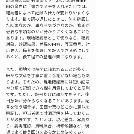
記録欄の設計も重要です。2次元道路台帳付
図の余白に手書きでメモを入れるだけでは、
確認者によって記録の仕方が変わりやすくな
ります。後で読み返したときに、何を確認し
た結果なのか、単なる気づきなのか、修正が
必要な事項なのかが分かりにくくなることも
あります。現地確認票として使うなら、確認
対象、確認結果、差異の内容、写真番号、対
応要否、備考を整理して記入できる形にして
おくと、後工程での整理が楽になります。
また、現地では時間に追われることが多く、
細かな文章を丁寧に書く余裕がない場合もあ
ります。そのため、現地確認票には短い記号
や分類で記録できる欄を用意しておくと便利
です。ただし、記号だけに頼りすぎると、後
日意味が分からなくなることがあります。記
号を使う場合は、図面や票のどこかに意味を
明記し、担当者間で共通理解を持っておくこ
とが必要です。たとえば、現地差異、写真あ
り、要再確認、資料照合、補修候補など、現
場でよく使う区分をあらかじめ決めておく