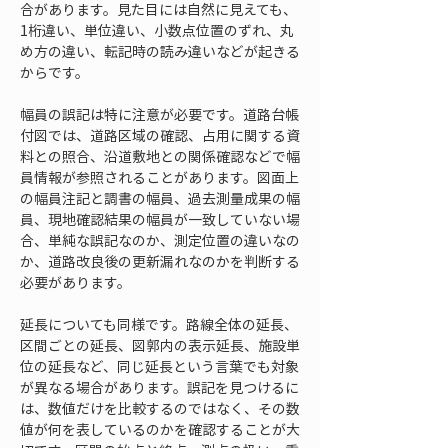
合があります。見た目には自然に見えても、
1桁違い、単位違い、小数点位置のずれ、丸
め方の違い、転記時の読み違いなどが起きる
からです。
幅員の誤記は特に注意が必要です。道路台帳
付図では、道路区域の確認、占用に関する資
料との照合、沿道敷地との関係確認などで幅
員情報が参照されることがあります。図面上
の幅員注記と調書の幅員、過去測量成果の幅
員、現地確認結果の幅員が一致していない場
合、単純な誤記なのか、測定位置の違いなの
か、道路改良後の更新漏れなのかを判断する
必要があります。
延長についても同様です。路線全体の延長、
区間ごとの延長、図郭内の表示延長、施設単
位の延長など、同じ延長という言葉でも対象
が異なる場合があります。誤記を見つけるに
は、数値だけを比較するのではなく、その数
値が何を表しているのかを確認することが大