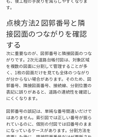
も、後工程の手戻りを減らしやすくなりま
す。
点検方法2 図郭番号と隣
接図面のつながりを確認
する
次に重要なのが、図郭番号と隣接図面のつな
がりです。2次元道路台帳付図は、対象区域
を複数の図面に分割して管理することが多
く、1枚の図面だけを見ても全体のつながり
が分からない場合があります。そのため、図
郭番号、隣接図面番号、接続線、分割位置の
表記に誤りがあると、道路の連続性を確認し
にくくなります。
図郭番号の誤記は、単純な番号間違いだけで
はありません。索引図では正しい番号が振ら
れているのに、個別の付図では旧番号のまま
になっているケースがあります。分割方法を
変更した後に、隣接図面番号だけが更新され