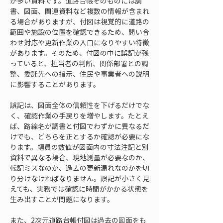
が多い資料です。道路台帳そのものには調
書、図面、関連資料など複数の情報が含まれ
る場合がありますが、付図は視覚的に道路の
範囲や施設の位置を確認できるため、問い合
わせ対応や更新作業の入口になりやすい特徴
があります。そのため、付図の中に誤記が残
っていると、担当者の判断、関係部署との調
整、委託先への指示、住民や事業者への説明
に影響することがあります。
誤記は、図面全体の信頼性を下げるだけでな
く、確認作業の手戻りを増やします。たとえ
ば、路線名が調書と付図でわずかに異なるだ
けでも、どちらを正とするか確認が必要にな
ります。幅員の数値が図面内の寸法注記と別
資料で異なる場合、現地測量が必要なのか、
転記ミスなのか、過去の更新漏れなのかを切
り分けなければなりません。誤記が小さく見
えても、実務では確認に時間がかかる状態を
生み出すことが問題になります。
また、2次元道路台帳付図は過去の図面をも