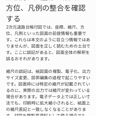
方位、凡例の整合を確認
する
2次元道路台帳付図では、座標、縮尺、方
位、凡例といった図面の前提情報も重要で
す。これらは本文のように目立つ情報ではあ
りませんが、図面を正しく読むための土台で
す。ここに誤記があると、図面全体の解釈を
誤るおそれがあります。
縮尺の誤記は、紙図面の複製、電子化、出力
サイズ変更、図郭編集の過程で起こりやすい
です。図面枠には特定の縮尺が記載されてい
るのに、実際の出力では縮尺が変わっている
場合があります。電子データ上では正しい寸
法でも、印刷時に拡大縮小されると、紙面上
の縮尺表記と一致しなくなることがありま
す。付図を閲覧用資料として使う場合でも、
縮尺表記が誤っていると、距離感や幅員の判
断に影響します。