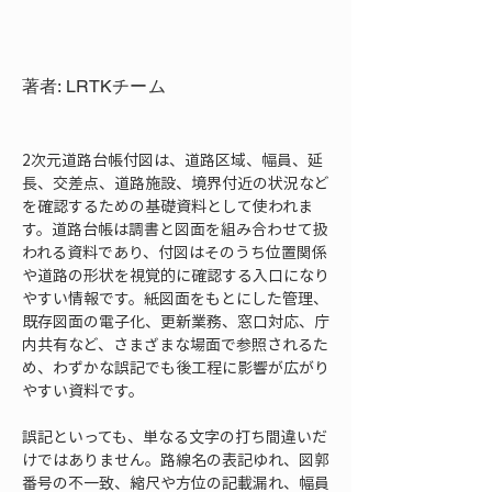
著者: LRTKチーム
2次元道路台帳付図は、道路区域、幅員、延
長、交差点、道路施設、境界付近の状況など
を確認するための基礎資料として使われま
す。道路台帳は調書と図面を組み合わせて扱
われる資料であり、付図はそのうち位置関係
や道路の形状を視覚的に確認する入口になり
やすい情報です。紙図面をもとにした管理、
既存図面の電子化、更新業務、窓口対応、庁
内共有など、さまざまな場面で参照されるた
め、わずかな誤記でも後工程に影響が広がり
やすい資料です。
誤記といっても、単なる文字の打ち間違いだ
けではありません。路線名の表記ゆれ、図郭
番号の不一致、縮尺や方位の記載漏れ、幅員