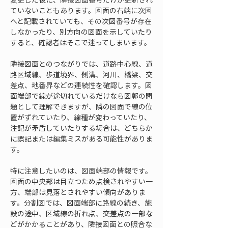
ていないこともあります。図面の右端に次図
へと記載されていても、その次図番号が存在
しなかったり、別方向の図面を示していたり
すると、確認者はそこで迷ってしまいます。
隣接図面とのつながりでは、道路中心線、道
路区域線、歩道境界、側溝、河川、橋梁、交
差点、地番界などの連続性を確認します。図
面端部で線が途切れているだけなら図郭の問
題として理解できますが、隣の図面で線の位
置がずれていたり、線種が変わっていたり、
注記が矛盾していたりする場合は、どちらか
に誤記または編集ミスがある可能性がありま
す。
特に注意したいのは、図面端部の情報です。
図面の中央部は目立つため点検されやすい一
方、端部は見落とされやすい傾向がありま
す。分割図では、図面端部に路線の続き、施
設の途中、区域線の折れ点、交差点の一部な
どがかかることがあり、隣接図面との照合な