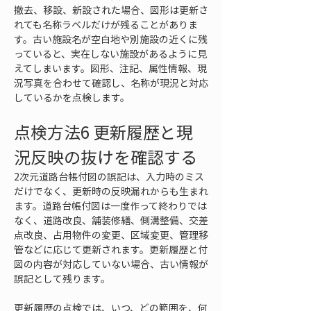
撤去、移設、新設された場合、図形は更新さ
れても名称ラベルだけが残ることがありま
す。古い施設名が空白地や別施設の近くに残
っていると、実在しない施設があるように見
えてしまいます。図形、注記、属性情報、現
況写真を合わせて確認し、名称が現況と対応
しているかを点検します。
点検方法6 更新履歴と現
況反映の抜けを確認する
2次元道路台帳付図の誤記は、入力時のミス
だけでなく、更新時の反映漏れからも生まれ
ます。道路台帳付図は一度作って終わりでは
なく、道路改良、舗装修繕、側溝整備、交差
点改良、占用物件の変更、区域変更、管理移
管などに応じて更新されます。更新履歴と付
図の内容が対応していない場合、古い情報が
誤記として残ります。
更新履歴の点検では、いつ、どの範囲を、何