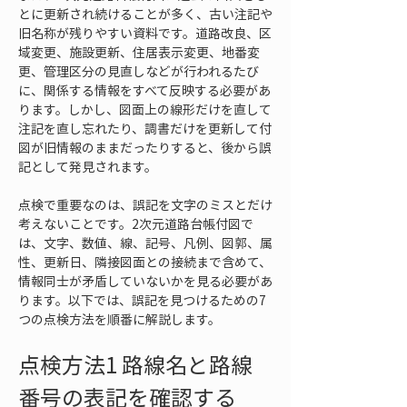
とに更新され続けることが多く、古い注記や
旧名称が残りやすい資料です。道路改良、区
域変更、施設更新、住居表示変更、地番変
更、管理区分の見直しなどが行われるたび
に、関係する情報をすべて反映する必要があ
ります。しかし、図面上の線形だけを直して
注記を直し忘れたり、調書だけを更新して付
図が旧情報のままだったりすると、後から誤
記として発見されます。
点検で重要なのは、誤記を文字のミスとだけ
考えないことです。2次元道路台帳付図で
は、文字、数値、線、記号、凡例、図郭、属
性、更新日、隣接図面との接続まで含めて、
情報同士が矛盾していないかを見る必要があ
ります。以下では、誤記を見つけるための7
つの点検方法を順番に解説します。
点検方法1 路線名と路線
番号の表記を確認する