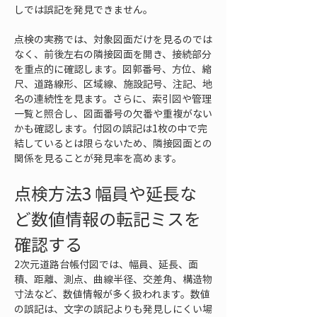
しでは誤記を発見できません。
点検の実務では、対象図面だけを見るのでは
なく、前後左右の隣接図面を開き、接続部分
を重点的に確認します。図郭番号、方位、縮
尺、道路線形、区域線、施設記号、注記、地
名の連続性を見ます。さらに、索引図や管理
一覧と照合し、図面番号の欠番や重複がない
かも確認します。付図の誤記は1枚の中で完
結しているとは限らないため、隣接図面との
関係を見ることが発見率を高めます。
点検方法3 幅員や延長な
ど数値情報の転記ミスを
確認する
2次元道路台帳付図では、幅員、延長、面
積、距離、測点、曲線半径、交差角、構造物
寸法など、数値情報が多く扱われます。数値
の誤記は、文字の誤記よりも発見しにくい場