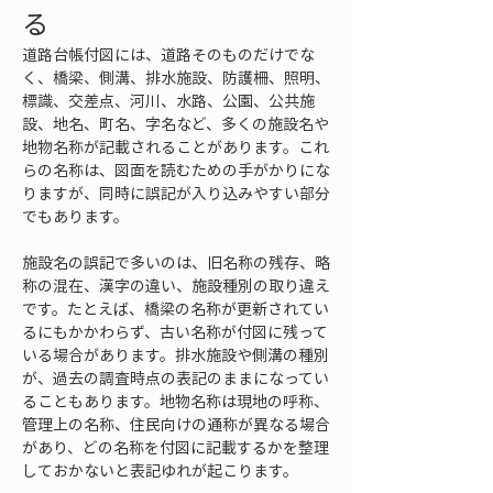
る
道路台帳付図には、道路そのものだけでな
く、橋梁、側溝、排水施設、防護柵、照明、
標識、交差点、河川、水路、公園、公共施
設、地名、町名、字名など、多くの施設名や
地物名称が記載されることがあります。これ
らの名称は、図面を読むための手がかりにな
りますが、同時に誤記が入り込みやすい部分
でもあります。
施設名の誤記で多いのは、旧名称の残存、略
称の混在、漢字の違い、施設種別の取り違え
です。たとえば、橋梁の名称が更新されてい
るにもかかわらず、古い名称が付図に残って
いる場合があります。排水施設や側溝の種別
が、過去の調査時点の表記のままになってい
ることもあります。地物名称は現地の呼称、
管理上の名称、住民向けの通称が異なる場合
があり、どの名称を付図に記載するかを整理
しておかないと表記ゆれが起こります。