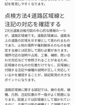
記を発見しやすくなります。
点検方法4 道路区域線と
注記の対応を確認する
2次元道路台帳付図の中心的な情報の一つ
が、道路区域線です。道路区域線は、道路法
上の道路の区域を示す線として扱われるもの
であり、土地の境界や権利関係そのものを確
定する線とは区別して読む必要があります。
境界付近の説明や占用、工事、補修、問い合
わせ対応などで参照されることがあるため、
区域線そのものの位置だけでなく、区域線に
付随する注記や線種の説明が正しく対応して
いるかを確認することが、誤記発見の大きな
ポイントになります。
道路区域線に関する誤記では、線の名称、線
種、凡例、注記位置の不一致がよく問題にな
ります。図面上では区域線として描かれてい
るのに、凡例では別の線種として説明されて