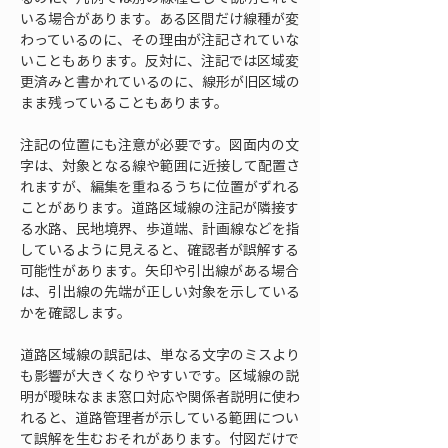
いる場合があります。ある区間だけ線種が変
わっているのに、その理由が注記されていな
いこともあります。反対に、注記では区域変
更済みと書かれているのに、線形が旧区域の
まま残っていることもあります。
注記の位置にも注意が必要です。図面内の文
字は、対象となる線や範囲に近接して配置さ
れますが、編集を重ねるうちに位置がずれる
ことがあります。道路区域線の注記が隣接す
る水路、民地境界、歩道端、計画線などを指
しているように見えると、確認者が誤解する
可能性があります。矢印や引出線がある場合
は、引出線の先端が正しい対象を示している
かを確認します。
道路区域線の誤記は、単なる文字のミスより
も影響が大きくなりやすいです。区域線の説
明が曖昧なまま窓口対応や関係者説明に使わ
れると、道路管理者が示している範囲につい
て誤解を生むおそれがあります。付図だけで