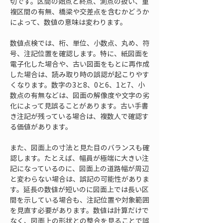
切です。区間の始点と終点、測点の扱い、重
複区間の有無、橋梁や交差点を含むかどうか
によって、数値の意味は変わります。
数値点検では、桁、単位、小数点、丸め、符
号、注記位置を確認します。特に、紙図面を
電子化した場合や、古い図面をもとに再作成
した場合は、読み取り時の誤認が起こりやす
くなります。数字の3と8、0と6、1と7、小
数点の有無などは、図面の解像度や文字の劣
化によって見誤ることがあります。古い手書
き注記が残っている場合は、複数人で確認す
る価値があります。
また、図面上の寸法と見た目のバランスも確
認します。たとえば、幅員が極端に大きい注
記になっているのに、図面上の道路幅が周辺
と変わらない場合は、誤記の可能性がありま
す。延長の数値が短いのに図面上では長い区
間を示している場合も、注記位置や対象範囲
を見直す必要があります。数値は計算だけで
なく、図面上の形状との整合を見ることで誤