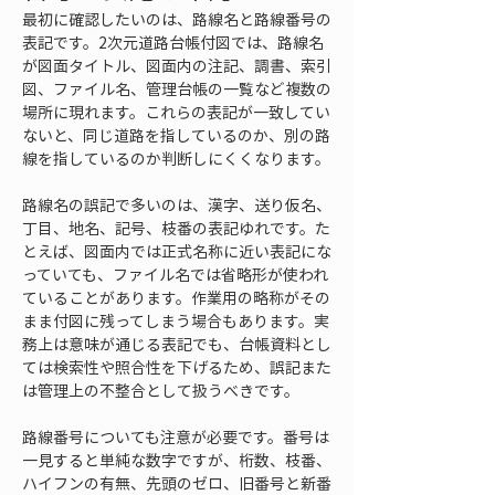
最初に確認したいのは、路線名と路線番号の
表記です。2次元道路台帳付図では、路線名
が図面タイトル、図面内の注記、調書、索引
図、ファイル名、管理台帳の一覧など複数の
場所に現れます。これらの表記が一致してい
ないと、同じ道路を指しているのか、別の路
線を指しているのか判断しにくくなります。
路線名の誤記で多いのは、漢字、送り仮名、
丁目、地名、記号、枝番の表記ゆれです。た
とえば、図面内では正式名称に近い表記にな
っていても、ファイル名では省略形が使われ
ていることがあります。作業用の略称がその
まま付図に残ってしまう場合もあります。実
務上は意味が通じる表記でも、台帳資料とし
ては検索性や照合性を下げるため、誤記また
は管理上の不整合として扱うべきです。
路線番号についても注意が必要です。番号は
一見すると単純な数字ですが、桁数、枝番、
ハイフンの有無、先頭のゼロ、旧番号と新番