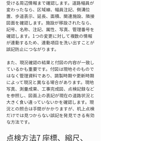
受ける周辺情報まで確認します。道路幅員が
変わったなら、区域線、幅員注記、側溝位
置、歩道表示、延長、面積、関連施設、隣接
図面を確認します。施設が移設されたなら、
記号、名称、注記、属性、写真、管理番号を
確認します。1つの変更に対して複数の情報
が連動するため、連動項目を洗い出すことが
誤記防止につながります。
また、現況確認の結果と付図の内容が一致し
ているかも重要です。付図は現地そのもので
はなく管理資料であり、調製時期や更新時期
によって現況と異なる場合があります。現地
写真、測量成果、工事完成図、点検記録など
を参照し、図面上の表記が現在の道路状況と
大きく食い違っていないかを確認します。現
況との照合は手間がかかりますが、机上点検
だけでは見つからない誤記を発見できる有効
な方法です。
点検方法7 座標、縮尺、