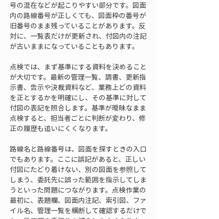
号の混在などが起こりやすい部分です。図面
内の路線番号が正しくても、図面枠の番号が
旧番号のまま残っていることがあります。反
対に、一覧表だけが更新され、付図内の注記
が古いままになっていることもあります。
点検では、まず基準にする資料を決めること
が大切です。最新の管理一覧、調書、更新指
示書、告示や決裁資料など、業務上どの資料
を正とするかを明確にし、その基準に対して
付図の表記を照合します。基準が曖昧なまま
点検すると、担当者ごとに判断が変わり、修
正の履歴も追いにくくなります。
路線名と路線番号は、図面を探すときの入口
でもあります。ここに誤記があると、正しい
付図にたどり着けない、別の図面を参照して
しまう、委託先に誤った範囲を指示してしま
うといった問題につながります。点検作業の
最初に、表題欄、図面内注記、索引図、ファ
イル名、管理一覧を横断して確認するだけで