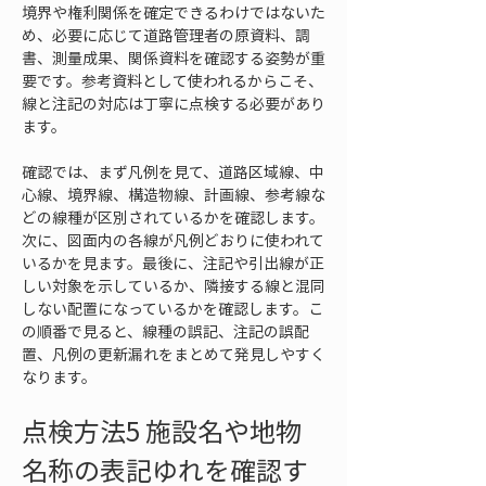
境界や権利関係を確定できるわけではないた
め、必要に応じて道路管理者の原資料、調
書、測量成果、関係資料を確認する姿勢が重
要です。参考資料として使われるからこそ、
線と注記の対応は丁寧に点検する必要があり
ます。
確認では、まず凡例を見て、道路区域線、中
心線、境界線、構造物線、計画線、参考線な
どの線種が区別されているかを確認します。
次に、図面内の各線が凡例どおりに使われて
いるかを見ます。最後に、注記や引出線が正
しい対象を示しているか、隣接する線と混同
しない配置になっているかを確認します。こ
の順番で見ると、線種の誤記、注記の誤配
置、凡例の更新漏れをまとめて発見しやすく
なります。
点検方法5 施設名や地物
名称の表記ゆれを確認す