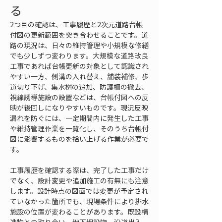
る
2つ目の確認は、工事履歴と2次元道路台帳
付図の更新範囲を突き合わせることです。道
路の現況は、日々の維持管理や小規模な修繕
でも少しずつ変わります。大規模な道路改良
工事であれば台帳更新の対象として認識され
やすい一方、側溝の入れ替え、舗装補修、歩
道切り下げ、集水桝の追加、防護柵の撤去、
視線誘導施設の設置などは、台帳付図への反
映が後回しになりやすいものです。現況反映
漏れを防ぐには、一定期間内に発生した工事
や維持管理作業を一覧化し、そのうち台帳付
図に影響するものを拾い上げる作業が必要で
す。
工事履歴を確認する際は、完了した工事だけ
でなく、設計変更や追加施工の有無にも注意
します。設計時点の図面では変更が予定され
ていなかった箇所でも、現場条件により排水
施設の位置が変わることがあります。既設構