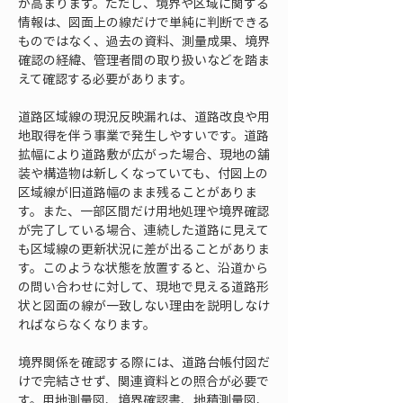
が高まります。ただし、境界や区域に関する
情報は、図面上の線だけで単純に判断できる
ものではなく、過去の資料、測量成果、境界
確認の経緯、管理者間の取り扱いなどを踏ま
えて確認する必要があります。
道路区域線の現況反映漏れは、道路改良や用
地取得を伴う事業で発生しやすいです。道路
拡幅により道路敷が広がった場合、現地の舗
装や構造物は新しくなっていても、付図上の
区域線が旧道路幅のまま残ることがありま
す。また、一部区間だけ用地処理や境界確認
が完了している場合、連続した道路に見えて
も区域線の更新状況に差が出ることがありま
す。このような状態を放置すると、沿道から
の問い合わせに対して、現地で見える道路形
状と図面の線が一致しない理由を説明しなけ
ればならなくなります。
境界関係を確認する際には、道路台帳付図だ
けで完結させず、関連資料との照合が必要で
す。用地測量図、境界確認書、地積測量図、