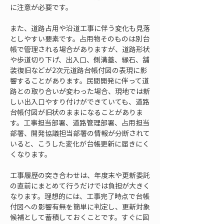
に注意が必要です。
また、道路占用や沿道工事に伴う変化も見落
としやすい要素です。占用物そのものは別台
帳で管理される場合がありますが、道路形状
や歩道切り下げ、出入口、側溝蓋、縁石、舗
装復旧などが2次元道路台帳付図の表現に影
響することがあります。民間開発に伴って道
路との取り合いが変わった場合、現地では新
しい出入口やすり付けができていても、道路
台帳付図が旧状のままになることがありま
す。工事担当部署、道路管理部署、占用担当
部署、開発協議担当部署の情報が分断されて
いると、こうした変化が台帳更新に届きにく
くなります。
工事履歴の突き合わせは、年度末や更新委託
の直前にまとめて行うだけでは負担が大きく
なります。理想的には、工事完了時点で台帳
付図への影響有無を簡単に判定し、更新対象
候補として蓄積しておくことです。すぐに図