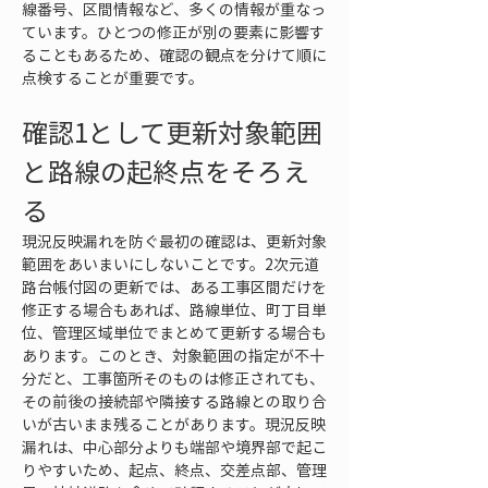
線番号、区間情報など、多くの情報が重なっ
ています。ひとつの修正が別の要素に影響す
ることもあるため、確認の観点を分けて順に
点検することが重要です。
確認1として更新対象範囲
と路線の起終点をそろえ
る
現況反映漏れを防ぐ最初の確認は、更新対象
範囲をあいまいにしないことです。2次元道
路台帳付図の更新では、ある工事区間だけを
修正する場合もあれば、路線単位、町丁目単
位、管理区域単位でまとめて更新する場合も
あります。このとき、対象範囲の指定が不十
分だと、工事箇所そのものは修正されても、
その前後の接続部や隣接する路線との取り合
いが古いまま残ることがあります。現況反映
漏れは、中心部分よりも端部や境界部で起こ
りやすいため、起点、終点、交差点部、管理