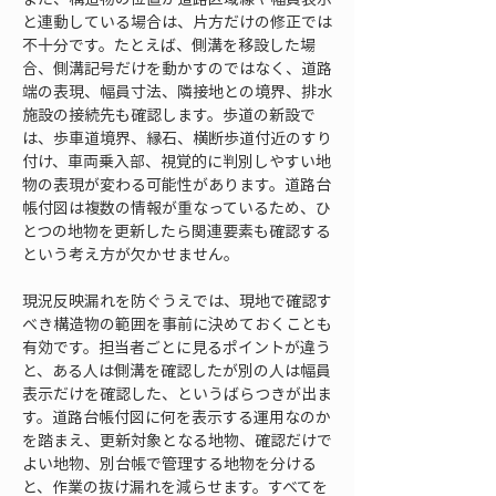
と連動している場合は、片方だけの修正では
不十分です。たとえば、側溝を移設した場
合、側溝記号だけを動かすのではなく、道路
端の表現、幅員寸法、隣接地との境界、排水
施設の接続先も確認します。歩道の新設で
は、歩車道境界、縁石、横断歩道付近のすり
付け、車両乗入部、視覚的に判別しやすい地
物の表現が変わる可能性があります。道路台
帳付図は複数の情報が重なっているため、ひ
とつの地物を更新したら関連要素も確認する
という考え方が欠かせません。
現況反映漏れを防ぐうえでは、現地で確認す
べき構造物の範囲を事前に決めておくことも
有効です。担当者ごとに見るポイントが違う
と、ある人は側溝を確認したが別の人は幅員
表示だけを確認した、というばらつきが出ま
す。道路台帳付図に何を表示する運用なのか
を踏まえ、更新対象となる地物、確認だけで
よい地物、別台帳で管理する地物を分ける
と、作業の抜け漏れを減らせます。すべてを