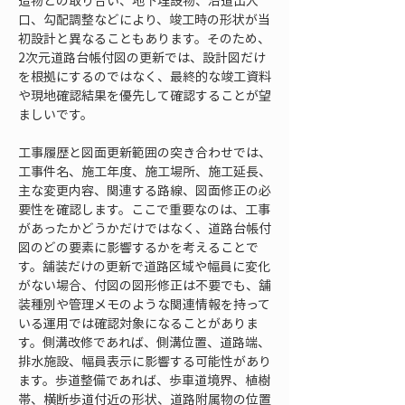
造物との取り合い、地下埋設物、沿道出入
口、勾配調整などにより、竣工時の形状が当
初設計と異なることもあります。そのため、
2次元道路台帳付図の更新では、設計図だけ
を根拠にするのではなく、最終的な竣工資料
や現地確認結果を優先して確認することが望
ましいです。
工事履歴と図面更新範囲の突き合わせでは、
工事件名、施工年度、施工場所、施工延長、
主な変更内容、関連する路線、図面修正の必
要性を確認します。ここで重要なのは、工事
があったかどうかだけではなく、道路台帳付
図のどの要素に影響するかを考えることで
す。舗装だけの更新で道路区域や幅員に変化
がない場合、付図の図形修正は不要でも、舗
装種別や管理メモのような関連情報を持って
いる運用では確認対象になることがありま
す。側溝改修であれば、側溝位置、道路端、
排水施設、幅員表示に影響する可能性があり
ます。歩道整備であれば、歩車道境界、植樹
帯、横断歩道付近の形状、道路附属物の位置