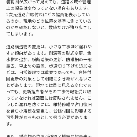
装範囲が広がって見えても、道路区域や管理
上の幅員は変わっていない場合もあります。
2次元道路台帳付図にどの幅員を表示してい
るのか、現地のどの位置を基準に測っている
のかを確認しないと、数値だけが独り歩きし
てしまいます。
道路構造物の変更は、小さな工事ほど漏れや
すい傾向があります。側溝蓋の形式変更、集
水桝の追加、横断暗渠の更新、防護柵の一部
撤去、車止めの設置、歩道切り下げの追加な
どは、日常管理では重要であっても、台帳付
図更新の対象として明確に引き継がれないこ
とがあります。現地では目に見える変化であ
っても、更新担当者がその工事情報を受け取
っていなければ図面には反映されません。こ
うした漏れを防ぐには、維持修繕や占用復旧
を含む小規模な変更も、台帳付図に影響する
可能性があるものとして扱う必要がありま
す。
また、構造物の位置が道路区域線や幅員表示