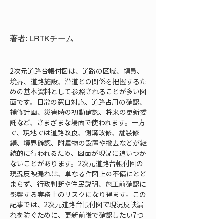
著者: LRTKチーム
2次元道路台帳付図は、道路の区域、幅員、
境界、道路施設、沿道との関係を把握するた
めの基本資料として参照されることが多い図
面です。日常の窓口対応、道路占用の確認、
補修計画、災害時の初動確認、将来の更新委
託など、さまざまな場面で使われます。一方
で、現地では道路改良、側溝改修、舗装修
繕、境界確認、附属物の設置や撤去などが継
続的に行われるため、図面が現況に追いつか
ないことがあります。2次元道路台帳付図の
現況反映漏れは、単なる作図上の不備にとど
まらず、行政判断や住民説明、施工前確認に
影響する実務上のリスクになり得ます。この
記事では、2次元道路台帳付図で現況反映漏
れを防ぐために、更新前後で確認したい7つ