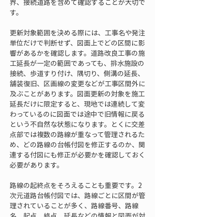
界、接続道路を含めて確認することが大切で
す。
更新対象範囲を決める際には、工事名や発注
単位だけで判断せず、図面上でどの区間に影
響があるかを確認します。道路改良工事の施
工延長が一定の範囲であっても、排水施設の
接続、歩道すり付け、隅切り、側溝の延長、
舗装復旧、区画線の変更などが工事区間外に
及ぶことがあります。図面更新の対象を施工
延長だけに限定すると、現地では連続して変
わっているのに図面では途中で旧情報に戻る
という不自然な状態になります。とくに交差
点部では複数の路線が重なって管理されるた
め、どの路線の台帳付図を修正するのか、関
連する付図にも修正が必要かを確認しておく
必要があります。
路線の起終点をそろえることも重要です。2
次元道路台帳付図では、路線ごとに区間が管
理されていることが多く、路線番号、路線
名、起点、終点、延長などの情報と図面が対