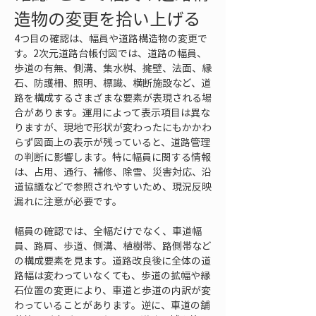
造物の変更を拾い上げる
4つ目の確認は、幅員や道路構造物の変更で
す。2次元道路台帳付図では、道路の幅員、
歩道の有無、側溝、集水桝、擁壁、法面、縁
石、防護柵、照明、標識、横断施設など、道
路を構成するさまざまな要素が表現される場
合があります。運用によって表示項目は異な
りますが、現地で形状が変わったにもかかわ
らず図面上の表示が残っていると、道路管理
の判断に影響します。特に幅員に関する情報
は、占用、通行、補修、除雪、災害対応、沿
道協議などで参照されやすいため、現況反映
漏れに注意が必要です。
幅員の確認では、全幅だけでなく、車道幅
員、路肩、歩道、側溝、植樹帯、路側帯など
の構成要素を見ます。道路改良後に全体の道
路幅は変わっていなくても、歩道の拡幅や縁
石位置の変更により、車道と歩道の内訳が変
わっていることがあります。逆に、車道の舗