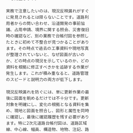
実務で注意したいのは、現況反映漏れがすぐ
に発見されるとは限らないことです。道路利
用者からの問い合わせ、沿道開発の事前協
議、占用申請、境界に関する照会、災害復旧
時の確認など、別の業務で台帳付図を参照し
たときに初めて不整合が見つかることがあり
ます。その時点で過去の工事資料や現地写真
が整理されていないと、なぜ図面が古いの
か、どの時点の現況を示しているのか、どの
資料を根拠に修正すべきかを追跡する作業が
発生します。これが積み重なると、道路管理
のスピードと説明力の両方が低下します。
現況反映漏れを防ぐには、単に更新作業の最
後に図面を眺めるだけでは不十分です。更新
対象を明確にし、変化の根拠となる資料を集
め、現地と図面を照合し、図形と属性を同時
に確認し、最後に確認履歴を残す必要があり
ます。特に2次元道路台帳付図は、道路区域
線、中心線、幅員、構造物、地物、注記、路