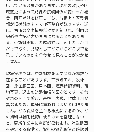
応している必要があります。現地の改良や区
域変更によって路線の接続関係が変わった場
合、図面だけを修正しても、台帳上の区間情
報が旧状態のままでは不整合が残ります。逆
に、台帳の文字情報だけが更新され、付図の
線形や注記が古いままになることもありま
す。更新対象範囲の確認では、図面の見た目
だけでなく、路線としてどこからどこまでを
示しているのかを合わせて見ることが欠かせ
ません。
現場実務では、更新対象を示す資料が複数存
在することがあります。工事竣工図、設計
図、施工範囲図、用地図、境界確認資料、現
地写真、過去の道路台帳付図などです。それ
ぞれの図面で縮尺、基準、表現、作成年月が
異なるため、単純に重ねればよいとは限りま
せん。どの資料を主たる根拠にするのか、ど
の資料は補助確認に使うのかを整理しない
と、更新作業中に判断が揺れます。対象範囲
を確定する段階で、資料の優先順位と確認対