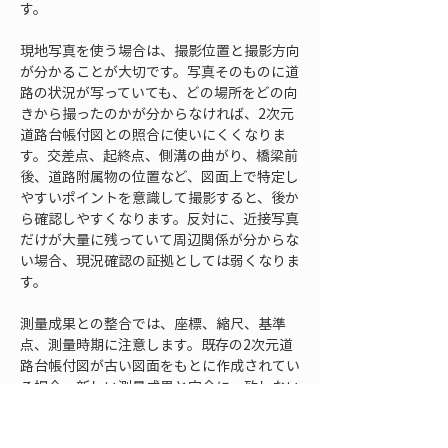
す。
現地写真を使う場合は、撮影位置と撮影方向
が分かることが大切です。写真そのものに道
路の状況が写っていても、どの場所をどの向
きから撮ったのかが分からなければ、2次元
道路台帳付図との照合に使いにくくなりま
す。交差点、起終点、側溝の曲がり、橋梁前
後、道路附属物の位置など、図面上で特定し
やすいポイントを意識して撮影すると、後か
ら確認しやすくなります。反対に、近接写真
だけが大量に残っていて周辺関係が分からな
い場合、現況確認の証拠としては弱くなりま
す。
測量成果との整合では、座標、縮尺、基準
点、測量時期に注意します。既存の2次元道
路台帳付図が古い図面をもとに作成されてい
る場合、新しい測量成果と完全に一致しない
ことがあります。これは、単なる作図ミスで
はなく、元図の精度、図面化の方法、過去の