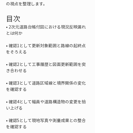
の視点を整理します。
目次
• 
2次元道路台帳付図における現況反映漏れ
• 
確認1として更新対象範囲と路線の起終点
• 
確認2として工事履歴と図面更新範囲を突
• 
確認3として道路区域線と境界関係の変化
• 
確認4として幅員や道路構造物の変更を拾
• 
確認5として現地写真や測量成果との整合