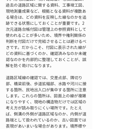
過去の道路区域に関する資料、工事竣工図、
現地測量成果など、根拠となる資料が複数あ
る場合は、どの資料を反映した線なのかを追
跡できる状態にしておくことが重要です。2
次元道路台帳付図は管理上の参照資料として
使われることが多いため、境界や権利関係の
判断を付図だけで完結させることは避けるべ
きです。だからこそ、付図に表示された線が
どの資料に基づくのか、確認済みなのか未確
認なのかを内部的に整理しておくことが、誤
解を防ぐ助けになります。
道路区域線の確認では、交差点部、隅切り
部、橋梁前後、歩道拡幅部、水路や河川に接
する箇所、民地出入口が集中する箇所に注意
します。これらの箇所は、図面上の線が複雑
になりやすく、現地の構造物だけでは区域の
考え方が読み取りにくい場所です。たとえ
ば、側溝の外側が道路区域なのか、内側が道
路端として扱われているのか、古い図面では
表現があいまいな場合があります。境界標や