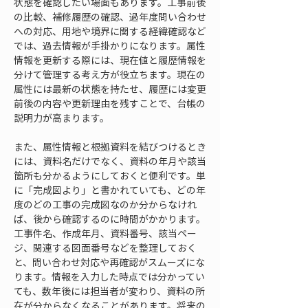
状態を確認したい場面もあります。工事前後
の比較、補修履歴の確認、過年度問い合わせ
への対応、用地や境界に関する経緯確認など
では、過去情報が手掛かりになります。属性
情報を更新する際には、現在値と履歴情報を
分けて管理する考え方が役立ちます。現在の
属性には最新の状態を持たせ、履歴には変更
前後の内容や更新理由を残すことで、台帳の
説明力が高まります。
また、属性情報と根拠資料を結びつけるとき
には、資料名だけでなく、資料の年月や該当
箇所も分かるようにしておくと便利です。単
に「完成図より」と書かれていても、どの年
度のどの工事の完成図なのか分からなけれ
ば、後から確認するのに時間がかかります。
工事件名、作成年月、資料番号、該当ペー
ジ、関連する図面番号などを整理しておく
と、問い合わせ対応や再確認がスムーズにな
ります。情報を入力した時点では分かってい
ても、数年後には担当者が変わり、資料の所
在が分からなくなることがあります。将来の