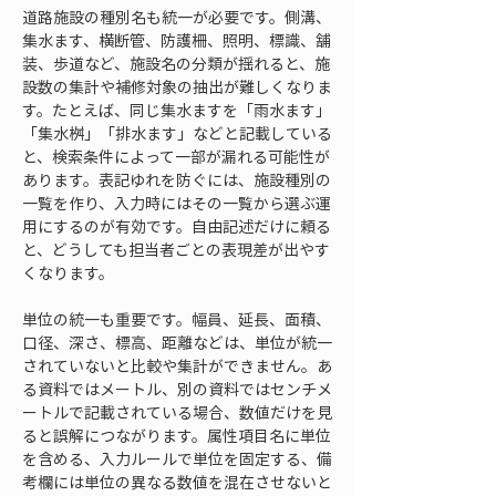
道路施設の種別名も統一が必要です。側溝、
集水ます、横断管、防護柵、照明、標識、舗
装、歩道など、施設名の分類が揺れると、施
設数の集計や補修対象の抽出が難しくなりま
す。たとえば、同じ集水ますを「雨水ます」
「集水桝」「排水ます」などと記載している
と、検索条件によって一部が漏れる可能性が
あります。表記ゆれを防ぐには、施設種別の
一覧を作り、入力時にはその一覧から選ぶ運
用にするのが有効です。自由記述だけに頼る
と、どうしても担当者ごとの表現差が出やす
くなります。
単位の統一も重要です。幅員、延長、面積、
口径、深さ、標高、距離などは、単位が統一
されていないと比較や集計ができません。あ
る資料ではメートル、別の資料ではセンチメ
ートルで記載されている場合、数値だけを見
ると誤解につながります。属性項目名に単位
を含める、入力ルールで単位を固定する、備
考欄には単位の異なる数値を混在させないと