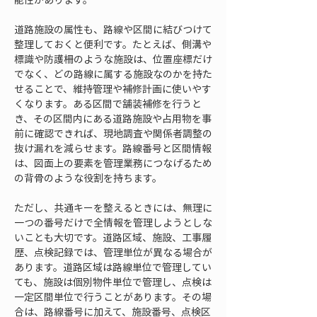
道路施設の属性も、路線や区間に結びつけて
整理しておくと便利です。たとえば、側溝や
標識や防護柵のような施設は、位置座標だけ
でなく、どの路線に属する施設なのかを持た
せることで、維持管理や補修計画に使いやす
くなります。ある区間で舗装補修を行うと
き、その区間内にある道路施設や占用物を事
前に確認できれば、現地調査や関係者調整の
抜け漏れを減らせます。路線番号と区間情報
は、図面上の要素を管理業務につなげるため
の背骨のような役割を持ちます。
ただし、共通キーを整えるときには、無理に
一つの番号だけで全情報を管理しようとしな
いことも大切です。道路区域、施設、工事履
歴、点検記録では、管理単位が異なる場合が
あります。道路区域は路線単位で管理してい
ても、施設は個別物件単位で管理し、点検は
一定区間単位で行うことがあります。その場
合は、路線番号に加えて、施設番号、点検区