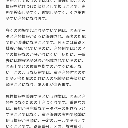
る絵として扱うのではなく、管理対象ごとの
情報を結びつけた資料として扱うことで、実
務で検索しやすく、確認しやすく、引き継ぎ
やすい台帳になります。
多くの現場で起こりやすい問題は、図面デー
タと台帳情報が別々に管理され、両者の対応
関係が曖昧になることです。図面には道路区
域線が描かれているのに、台帳側ではどの区
間の情報なのか分かりにくい。反対に、一覧
表には施設名や延長が記載されているのに、
図面上でどの位置を指すのかすぐに追えな
い。このような状態では、道路台帳付図の更
新や照会対応のたびに人の記憶や過去資料に
頼ることになり、属人化が進みます。
属性情報を整理するという作業は、図面と台
帳をつなぐための土台づくりです。重要なの
は、最初から完璧なデータベースを作ろうと
することではなく、道路管理の実務で頻繁に
使う情報から順に、一定のルールでそろえて
いくことです。路線番号、区間、施設種別、