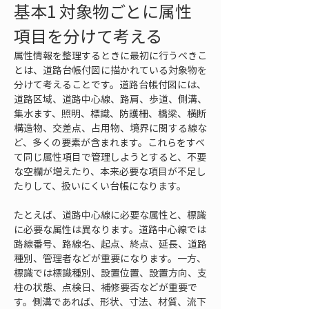
基本1 対象物ごとに属性
項目を分けて考える
属性情報を整理するときに最初に行うべきこ
とは、道路台帳付図に描かれている対象物を
分けて考えることです。道路台帳付図には、
道路区域、道路中心線、路肩、歩道、側溝、
集水ます、照明、標識、防護柵、橋梁、横断
構造物、交差点、占用物、境界に関する線な
ど、多くの要素が含まれます。これらをすべ
て同じ属性項目で管理しようとすると、不要
な空欄が増えたり、本来必要な項目が不足し
たりして、扱いにくい台帳になります。
たとえば、道路中心線に必要な属性と、標識
に必要な属性は異なります。道路中心線では
路線番号、路線名、起点、終点、延長、道路
種別、管理者などが重要になります。一方、
標識では標識種別、設置位置、設置方向、支
柱の状態、点検日、補修要否などが重要で
す。側溝であれば、形状、寸法、材質、流下