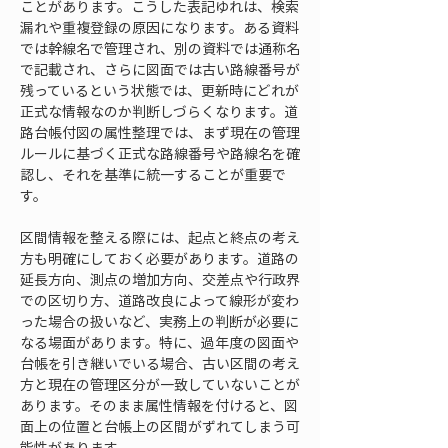
ことがあります。こうした表記ゆれは、検索
漏れや重複登録の原因になります。ある資料
では幹線名で管理され、別の資料では通称名
で記載され、さらに図面では古い路線番号が
残っているという状態では、更新時にどれが
正式な情報なのか判断しづらくなります。道
路台帳付図の属性整理では、まず現在の管理
ルールに基づく正式な路線番号や路線名を確
認し、それを基準に統一することが重要で
す。
区間情報を整える際には、起点と終点の考え
方も明確にしておく必要があります。道路の
延長方向、測点の増加方向、交差点や行政界
での区切り方、道路改良によって線形が変わ
った場合の扱いなど、実務上の判断が必要に
なる場面があります。特に、過年度の図面や
台帳を引き継いでいる場合、古い区間の考え
方と現在の管理区分が一致していないことが
あります。そのまま属性情報を付けると、図
面上の位置と台帳上の区間がずれてしまう可
能性があります。