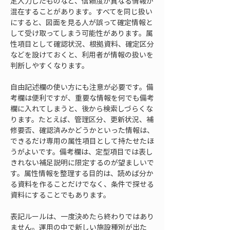
定入力したものなど、信頼度が異なる情報が
混在することがあります。すべてを同じ扱い
にすると、図面を見る人が誤って確定情報と
して受け取ってしまう可能性があります。属
性項目として確認状況、根拠資料、確定区分
などを設けておくと、利用者が情報の扱いを
判断しやすくなります。
自由記述欄の使い方にも注意が必要です。備
考欄は便利ですが、重要な情報を何でも備考
欄に入れてしまうと、後から検索しづらくな
ります。たとえば、管理区分、更新状況、補
修要否、確認済みかどうかといった情報は、
できるだけ専用の属性項目として持たせたほ
うがよいです。備考欄は、定型項目では表し
きれない補足説明に限定するのが望ましいで
す。属性情報を整理する目的は、読めば分か
る資料を作ることだけでなく、条件で探せる
資料にすることでもあります。
表記ルールは、一度決めたら終わりではあり
ません。運用の中で新しい施設種別が出た