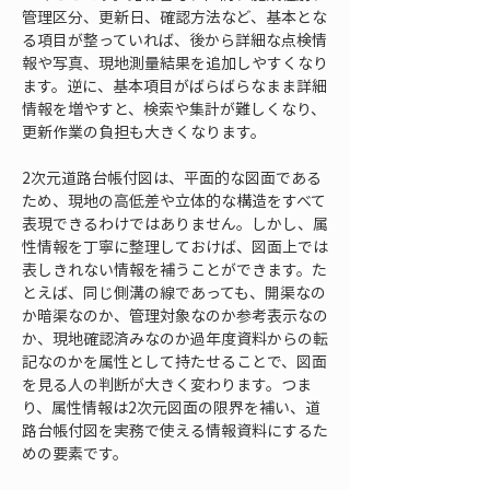
管理区分、更新日、確認方法など、基本とな
る項目が整っていれば、後から詳細な点検情
報や写真、現地測量結果を追加しやすくなり
ます。逆に、基本項目がばらばらなまま詳細
情報を増やすと、検索や集計が難しくなり、
更新作業の負担も大きくなります。
2次元道路台帳付図は、平面的な図面である
ため、現地の高低差や立体的な構造をすべて
表現できるわけではありません。しかし、属
性情報を丁寧に整理しておけば、図面上では
表しきれない情報を補うことができます。た
とえば、同じ側溝の線であっても、開渠なの
か暗渠なのか、管理対象なのか参考表示なの
か、現地確認済みなのか過年度資料からの転
記なのかを属性として持たせることで、図面
を見る人の判断が大きく変わります。つま
り、属性情報は2次元図面の限界を補い、道
路台帳付図を実務で使える情報資料にするた
めの要素です。