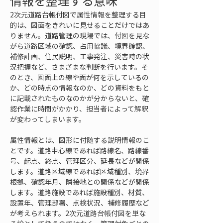
情報を整理する意味
2次元道路台帳付図で属性情報を整理する目
的は、図面をきれいに見せることだけではあ
りません。道路管理の現場では、付図を見な
がら道路区域の確認、占用協議、境界確認、
補修計画、住民説明、工事発注、災害時の状
況把握など、さまざまな判断を行います。そ
のとき、図面上の線や面が何を示しているの
か、どの時点の情報なのか、どの資料をもと
に記載されたものなのかが分からないと、確
認作業に時間がかかり、担当者によって解釈
が変わってしまいます。
属性情報とは、図形に付随する説明情報のこ
とです。道路中心線であれば路線名、路線番
号、起点、終点、管理区分、延長などが関係
します。道路区域線であれば区域種別、境界
根拠、確認年月、隣接地との関係などが関係
します。道路施設であれば施設種別、材質、
設置年、管理部署、点検状況、補修履歴など
が考えられます。2次元道路台帳付図を単な