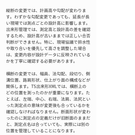
縦断の変更では、計画高や勾配が変わりま
す。わずかな勾配変更であっても、延長が長
い現場では測点ごとの設計高に影響します。
出来形管理では、測定高と設計高の差を確認
するため、設計高が古いままでは正しい合否
判断ができません。特に、現場協議で排水性
や取り合いを優先して高さを調整した場合
は、変更内容が設計データに反映されている
かを丁寧に確認する必要があります。
横断の変更では、幅員、法勾配、段切り、側
溝位置、路肩形状、仕上がり面の構成などが
関係します。TS出来形XMLでは、横断上の
どの位置を測ったのかが重要になります。た
とえば、左端、中心、右端、法肩、法尻とい
った測定点の意味が変更後も合っているかを
確認しなければなりません。断面形状が変わ
ったのに測定点の定義だけが旧断面のままだ
と、測定点名は合っていても、実際には別の
位置を管理していることになります。