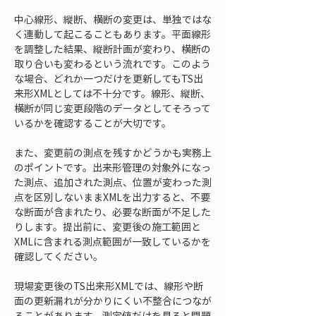
中心線形、縦断、横断の変更は、単独ではな
く連動して起こることもあります。平面線形
を調整した結果、縦断計画が変わり、横断の
取り合いも変わるという流れです。このよう
な場合、どれか一つだけを更新してもTS出
来形XMLとしては不十分です。線形、縦断、
横断が同じ変更段階のデータとしてそろって
いるかを確認することが大切です。
また、変更前の測点を残すかどうかも実務上
のポイントです。出来形管理の対象外になっ
た測点、追加された測点、位置が変わった測
点を区別しないままXMLを出力すると、不要
な断面が含まれたり、必要な断面が不足した
りします。提出前に、変更後の施工範囲と
XMLに含まれる測点範囲が一致しているかを
確認してください。
現場変更後のTS出来形XMLでは、線形や断
面の更新漏れが分かりにくい不整合につなが
ることがあります。測定値だけを見ると問題