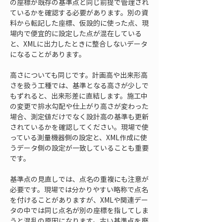
の座標が既存の基準点と同じ前提で管理され
ているかを確認する必要があります。別の資
料から転記した座標、仮設的に使った点、現
場内で便宜的に設定した点が混在している
と、XMLに出力したときに整合しないデータ
になることがあります。
高さについても同じです。計画高や出来形高
さを扱う工種では、基準となる高さが少しで
もずれると、出来形差に直結します。施工中
の変更で排水勾配や仕上がり高さが変わった
場合、測定値だけでなく設計高の基準も更新
されているかを確認してください。現場で使
っている測量機器側の設定と、XML作成に使
うデータ側の設定が一致していることも重要
です。
基準点の見直しでは、点名の重複にも注意が
必要です。現場では分かりやすい略称で点名
を付けることがありますが、XMLや関連デー
タの中では同じ点名が別の座標を指してしま
うと混乱の原因になります。古い基準点を廃