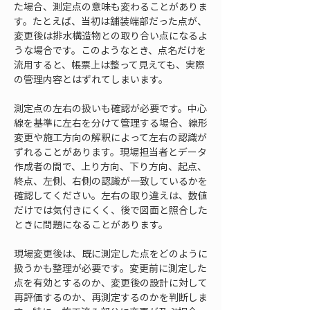
た場合、測定点の意味も変わることがありま
す。たとえば、当初は舗装端部だった点が、
変更後は排水構造物との取り合い点になるよ
うな場合です。このようなとき、点名だけを
流用すると、帳票上は整って見えても、実際
の管理内容とはずれてしまいます。
測定点の左右の扱いも確認が必要です。中心
線を基準に左右を分けて管理する場合、線形
変更や施工方向の解釈によって左右の認識が
ずれることがあります。現場担当者とデータ
作成者の間で、上り方向、下り方向、起点、
終点、左側、右側の認識が一致しているかを
確認してください。左右の取り違えは、数値
だけでは気付きにくく、後で図面と照合した
ときに問題になることがあります。
現場変更後は、既に測定した点をどのように
扱うかも整理が必要です。変更前に測定した
点を有効とするのか、変更後の設計に対して
再評価するのか、再測定するのかを判断しま