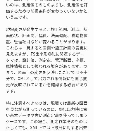
いのは、測定値そのものよりも、測定値を評
価するための前提条件が変わっていないかと
いう点です。
現場変更が発生すると、施工範囲、測点、断
面形状、計画高、幅員、法面勾配、構造物位
置、管理項目などが変わることがあります。
これらは一見すると図面や施工計画の変更に
見えますが、TS出来形XMLに関連するデー
タでは、設計値、測定点、管理断面、座標、
属性情報として扱われる場合があります。つ
まり、図面上の変更を反映しただけでは不十
分で、XMLとして出力される情報にも同じ変
更が反映されているかを確認する必要があり
ます。
特に注意すべきなのは、現場では最新の図面
を見ながら測っているのに、XML出力時に古
い基本データや古い測点定義を使ってしまう
ケースです。この場合、測定作業そのものは
正しくても、XML上では旧設計に対する出来