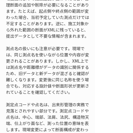
理断面の追加や削除が必要になることがあり
ます。たとえば、起点側や終点側の範囲が変
わった場合、当初予定していた測点だけでは
不足することがあります。逆に、施工対象か
ら外れた範囲の断面がXMLに残っていると、
提出データとして不要な情報が含まれます。
測点名の扱いにも注意が必要です。現場で
は、同じ測点名を使いながら位置や内容が変
更されることがあります。しかし、XML上で
は測点名や距離標がデータの識別に関係する
ため、旧データと新データが混ざると確認が
難しくなります。変更後に同じ名称を使う場
合でも、対応する設計値や断面形状が更新さ
れていることを確認してください。
測定点コードや点名は、出来形管理の実務で
見落とされやすい部分です。測定点コードや
点名は、中心、端部、法肩、法尻、構造物天
端、仕上がり面など、測った位置の意味を表
します。現場変更によって断面構成が変わっ