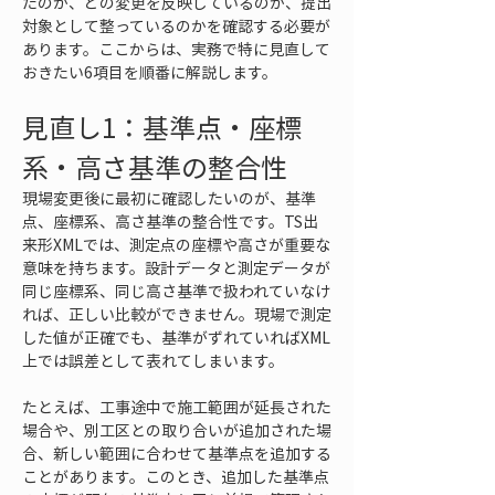
たのか、どの変更を反映しているのか、提出
対象として整っているのかを確認する必要が
あります。ここからは、実務で特に見直して
おきたい6項目を順番に解説します。
見直し1：基準点・座標
系・高さ基準の整合性
現場変更後に最初に確認したいのが、基準
点、座標系、高さ基準の整合性です。TS出
来形XMLでは、測定点の座標や高さが重要な
意味を持ちます。設計データと測定データが
同じ座標系、同じ高さ基準で扱われていなけ
れば、正しい比較ができません。現場で測定
した値が正確でも、基準がずれていればXML
上では誤差として表れてしまいます。
たとえば、工事途中で施工範囲が延長された
場合や、別工区との取り合いが追加された場
合、新しい範囲に合わせて基準点を追加する
ことがあります。このとき、追加した基準点