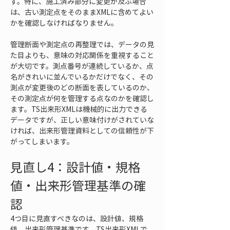
す。特に、施工済み部分に変更が及ぶ場合
は、古い測定点をそのままXMLに含めてよい
かを確認しなければなりません。
管理断面や測定点の再整理では、データの見
た目よりも、意味の対応関係を重視すること
が大切です。測点番号が連続しているか、点
名がきれいに並んでいるかだけでなく、その
測点が変更後のどの断面を表しているのか、
その測定点が何を管理する点なのかを確認し
ます。TS出来形XMLは機械的に出力できる
データですが、正しい意味付けがされていな
ければ、出来形管理資料としての信頼性が下
がってしまいます。
見直し4：設計値・規格
値・出来形管理基準の確
認
4つ目に見直すべきなのは、設計値、規格
値、出来形管理基準です。TS出来形XMLで