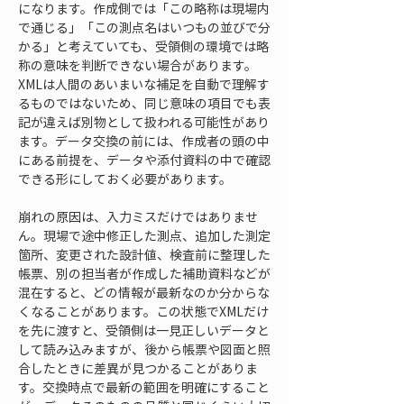
になります。作成側では「この略称は現場内
で通じる」「この測点名はいつもの並びで分
かる」と考えていても、受領側の環境では略
称の意味を判断できない場合があります。
XMLは人間のあいまいな補足を自動で理解す
るものではないため、同じ意味の項目でも表
記が違えば別物として扱われる可能性があり
ます。データ交換の前には、作成者の頭の中
にある前提を、データや添付資料の中で確認
できる形にしておく必要があります。
崩れの原因は、入力ミスだけではありませ
ん。現場で途中修正した測点、追加した測定
箇所、変更された設計値、検査前に整理した
帳票、別の担当者が作成した補助資料などが
混在すると、どの情報が最新なのか分からな
くなることがあります。この状態でXMLだけ
を先に渡すと、受領側は一見正しいデータと
して読み込みますが、後から帳票や図面と照
合したときに差異が見つかることがありま
す。交換時点で最新の範囲を明確にすること