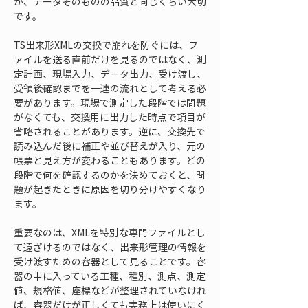
が、データそのものの品質と同じくらい大切
です。
TS出来形XMLの交換で崩れを防ぐには、フ
ァイルを送る直前だけを見るのではなく、測
定計画、現場入力、データ出力、受け渡し、
受領後確認までを一連の流れとして考える必
要があります。現場で測定した段階では問題
がなくても、交換用に出力した時点で項目が
省略されることがあります。逆に、交換先で
読み込んだ後に補正や並び替えが入り、元の
帳票と見え方が変わることもあります。どの
段階で何を確認するのかを決めておくと、問
題が起きたときに原因を切り分けやすくなり
ます。
重要なのは、XMLを特別な専門ファイルとし
て遠ざけるのではなく、出来形管理の情報を
受け渡すための容器として見ることです。容
器の中に入っている工種、種別、測点、測定
値、規格値、座標などが整理されていなけれ
ば、容器だけが正しくても実務上は使いにく