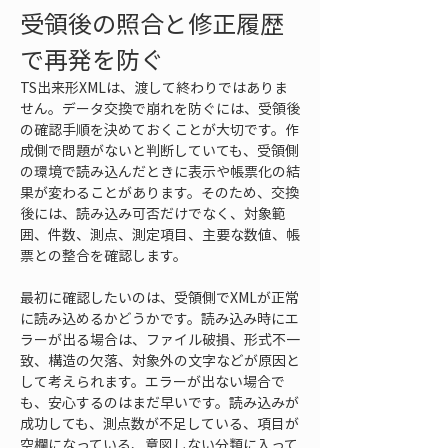
受領後の照合と修正履歴
で再発を防ぐ
TS出来形XMLは、渡して終わりではありま
せん。データ交換で崩れを防ぐには、受領後
の確認手順を決めておくことが大切です。作
成側で問題がないと判断していても、受領側
の環境で読み込んだときに表示や帳票化の結
果が変わることがあります。そのため、交換
後には、読み込み可否だけでなく、対象範
囲、件数、測点、測定項目、主要な数値、帳
票との整合を確認します。
最初に確認したいのは、受領側でXMLが正常
に読み込めるかどうかです。読み込み時にエ
ラーが出る場合は、ファイル破損、形式不一
致、構造の欠落、対象外の文字などが原因と
して考えられます。エラーが出ない場合で
も、安心するのはまだ早いです。読み込みが
成功しても、測点数が不足している、項目が
空欄になっている、意図しない分類に入って