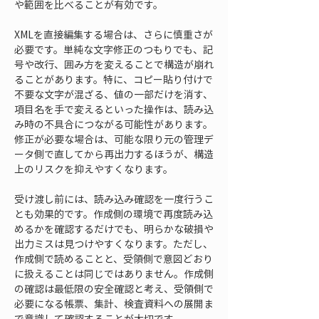
や範囲を比べることが有効です。
XMLを直接編集する場合は、さらに慎重さが
必要です。単純な文字修正のつもりでも、記
号や改行、囲み方を変えることで構造が崩れ
ることがあります。特に、コピー貼り付けで
不要な文字が混ざる、値の一部だけを消す、
項目名を手で変えるといった操作は、読み込
み時の不具合につながる可能性があります。
修正が必要な場合は、可能な限り元の管理デ
ータ側で直してから再出力するほうが、構造
上のリスクを抑えやすくなります。
受け渡し前には、読み込み確認を一度行うこ
とも効果的です。作成側の環境で再度読み込
めるかを確認するだけでも、明らかな破損や
出力ミスは見つけやすくなります。ただし、
作成側で読めることと、受領側で意図どおり
に扱えることは同じではありません。作成側
の確認は最低限の安全確認と考え、受領側で
必要になる帳票、集計、検査資料への展開ま
で意識して確認することが大切です。