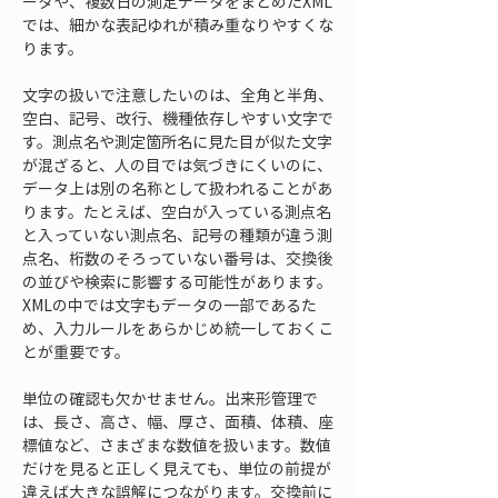
ータや、複数日の測定データをまとめたXML
では、細かな表記ゆれが積み重なりやすくな
ります。
文字の扱いで注意したいのは、全角と半角、
空白、記号、改行、機種依存しやすい文字で
す。測点名や測定箇所名に見た目が似た文字
が混ざると、人の目では気づきにくいのに、
データ上は別の名称として扱われることがあ
ります。たとえば、空白が入っている測点名
と入っていない測点名、記号の種類が違う測
点名、桁数のそろっていない番号は、交換後
の並びや検索に影響する可能性があります。
XMLの中では文字もデータの一部であるた
め、入力ルールをあらかじめ統一しておくこ
とが重要です。
単位の確認も欠かせません。出来形管理で
は、長さ、高さ、幅、厚さ、面積、体積、座
標値など、さまざまな数値を扱います。数値
だけを見ると正しく見えても、単位の前提が
違えば大きな誤解につながります。交換前に