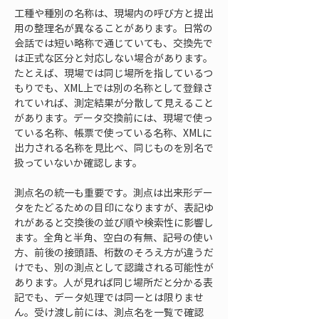
工種や種別の名称は、現場内の呼び方と提出
用の整理名が異なることがあります。日常の
会話では短い略称で通じていても、交換先で
は正式な区分と対応しない場合があります。
たとえば、現場では同じ場所を指しているつ
もりでも、XML上では別の名称として登録さ
れていれば、測定結果が分散して見えること
があります。データ交換前には、現場で使っ
ている名称、帳票で使っている名称、XMLに
出力される名称を見比べ、同じものを別名で
扱っていないか確認します。
測点名の統一も重要です。測点は出来形デー
タをたどるための目印になりますが、表記ゆ
れがあると交換後の並び順や検索性に影響し
ます。全角と半角、空白の有無、記号の使い
方、前後の接頭語、桁数のそろえ方が違うだ
けでも、別の測点として認識される可能性が
あります。人が見れば同じ場所だと分かる表
記でも、データ処理では同一とは限りませ
ん。受け渡し前には、測点名を一覧で確認