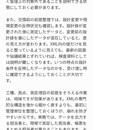
く管理上の対象外であることを説明できる状
態にしておく必要があります。
また、交換前の前提整理では、設計変更や現
場変更の反映状況も確認します。設計値が変
更された後に測定したデータと、変更前の設
計値を基にしたデータが混在していると、差
の見え方が変わります。XML内の値だけを見
ると整っているように見えても、最新の図面
や協議結果とずれていれば、検査資料として
は説明が難しくなります。いつの時点の設計
条件を反映したデータなのかを、受け渡し時
に確認できるようにしておくことが大切で
す。
工種、測点、測定項目の前提をそろえる作業
は、地味ですが効果があります。XMLの専門
的な構造を後から細かく直すよりも、最初に
管理単位を整理しておくほうが、崩れを防ぎ
やすいからです。実務では、データを出力す
る担当者と、現場で測定した担当者、帳票を
まとめる担当者が異なることもあります。そ