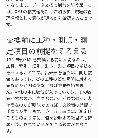
くなります。データ交換で崩れを防ぐ第一歩
は、XMLの構文確認だけに頼らず、現場の管
理情報として意味が通るかを確認することで
す。
交換前に工種・測点・測
定項目の前提をそろえる
TS出来形XMLを交換する前に大切なのは、
工種、種別、細別、測点、測定項目の前提を
そろえることです。出来形管理では、同じ数
値であっても、どの工種のどの箇所に対する
値なのかが明確でなければ意味を持ちませ
ん。XMLの中に数値が入っていても、その数
値が幅なのか、高さなのか、延長なのか、基
準高なのかが曖昧であれば、交換後の確認で
手戻りが生じます。受け渡し前には、測定値
そのものより先に、値を説明する項目名と階
層が整理されているかを見る必要がありま
す。