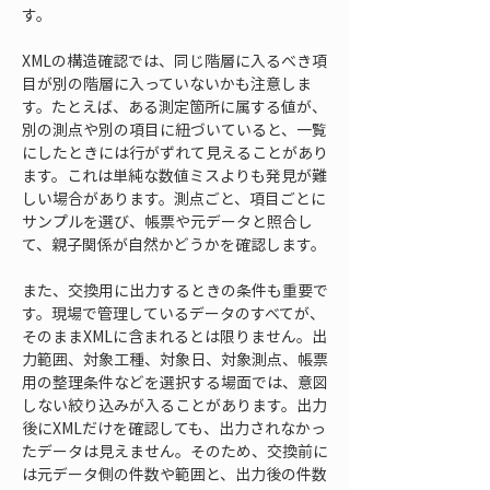
す。
XMLの構造確認では、同じ階層に入るべき項
目が別の階層に入っていないかも注意しま
す。たとえば、ある測定箇所に属する値が、
別の測点や別の項目に紐づいていると、一覧
にしたときには行がずれて見えることがあり
ます。これは単純な数値ミスよりも発見が難
しい場合があります。測点ごと、項目ごとに
サンプルを選び、帳票や元データと照合し
て、親子関係が自然かどうかを確認します。
また、交換用に出力するときの条件も重要で
す。現場で管理しているデータのすべてが、
そのままXMLに含まれるとは限りません。出
力範囲、対象工種、対象日、対象測点、帳票
用の整理条件などを選択する場面では、意図
しない絞り込みが入ることがあります。出力
後にXMLだけを確認しても、出力されなかっ
たデータは見えません。そのため、交換前に
は元データ側の件数や範囲と、出力後の件数