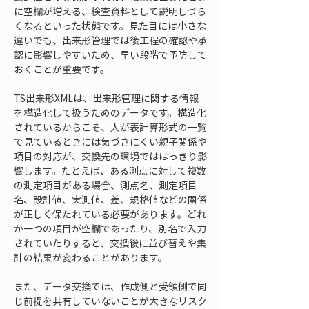
に空欄が増える、検査資料として説明しづら
くなるといった状態です。見た目には小さな
違いでも、出来形管理では後工程の確認や承
認に影響しやすいため、早い段階で予防して
おくことが重要です。
TS出来形XMLは、出来形管理に関する情報
を構造化して扱うためのデータです。構造化
されているからこそ、人が表計算形式の一覧
で見ているときには気づきにくい親子関係や
項目の対応が、交換先の環境でははっきり影
響します。たとえば、ある測点に対して複数
の測定項目がある場合、測点名、測定項目
名、設計値、実測値、差、規格値などの関係
が正しく保たれている必要があります。どれ
か一つの項目が空欄であったり、別名で入力
されていたりすると、交換後に並び替えや集
計の結果が変わることがあります。
また、データ交換では、作成側と受領側で同
じ前提を共有していないことが大きなリスク