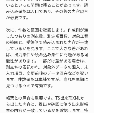
いるといった問題は残ることがあります。読
み込み確認は入口であり、その後の内容照合
が必要です。
次に、件数と範囲を確認します。作成側が渡
したつもりの測点数、測定項目数、対象工種
の範囲と、受領側で読み込まれた内容が一致
しているかを見ます。ここで大きな差があれ
ば、出力条件や読み込み条件に問題がある可
能性があります。一部だけ差がある場合は、
測点名の表記ゆれ、対象外データの混入、未
入力項目、変更前後のデータ混在などを疑い
ます。件数確認は単純ですが、崩れを早期に
見つけるうえで有効です。
帳票との照合も重要です。TS出来形XMLか
ら出した内容と、提出や確認に使う出来形帳
票の内容が一致しているかを確認します。特
に、設計値、実測値、差、規格値、判定に関
係する項目は、代表的な測点だけでも照合し
ておくと安心です。すべての点を詳細に確認