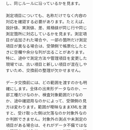
し、同じルールに沿っているかを見ます。
測定項目についても、名称だけでなく内容の
対応を確認する必要があります。たとえば、
設計値、実測値、差、規格値が同じ行や同じ
測定箇所に対応しているかを見ます。測定項
目が追加された場合や、一部の箇所だけ測定
項目が異なる場合は、受領側で帳票化したと
きに空欄や余分な列が出ることがあります。
特に、途中で測定方法や管理項目を変更した
現場では、古い項目と新しい項目が混在しや
すいため、交換前の整理が欠かせません。
データ交換前には、どの範囲を渡すのかも明
確にします。全体の出来形データなのか、一
部工種だけなのか、検査対象範囲だけなの
か、途中確認用なのかによって、受領側の見
方は変わります。範囲が曖昧なままXMLを渡
すと、受け取った側は欠落なのか対象外なの
か判断できません。対象外の測点や未測定の
項目がある場合は、それがデータ不備ではな