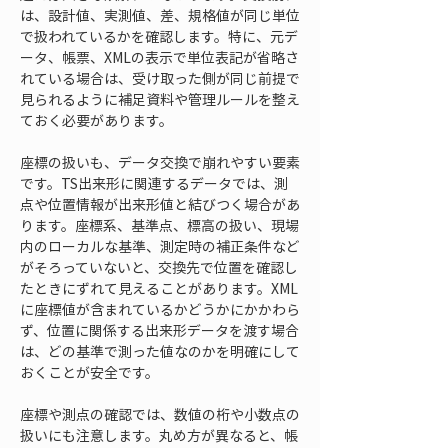
は、設計値、実測値、差、規格値が同じ単位
で扱われているかを確認します。特に、元デ
ータ、帳票、XMLの表示で単位表記が省略さ
れている場合は、受け取った側が同じ前提で
見られるように補足資料や管理ルールを整え
ておく必要があります。
座標の扱いも、データ交換で崩れやすい要素
です。TS出来形に関連するデータでは、測
点や位置情報が出来形値と結びつく場合があ
ります。座標系、基準点、標高の扱い、現場
内のローカルな基準、測定時の補正条件など
がそろっていないと、交換先で位置を確認し
たときにずれて見えることがあります。XML
に座標値が含まれているかどうかにかかわら
ず、位置に関係する出来形データを渡す場合
は、どの基準で測った値なのかを明確にして
おくことが安全です。
座標や測点の確認では、数値の桁や小数点の
扱いにも注意します。丸め方が異なると、帳