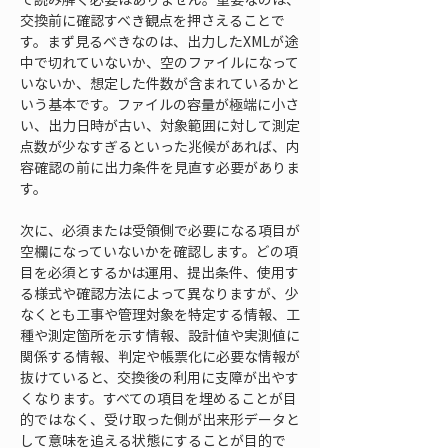
交換前に確認すべき観点を押さえることで
す。まず見るべきなのは、出力したXMLが途
中で切れていないか、空のファイルになって
いないか、想定した件数が含まれているかと
いう基本です。ファイルの容量が極端に小さ
い、出力日時が古い、対象範囲に対して測定
点数が少なすぎるといった兆候があれば、内
容確認の前に出力条件を見直す必要がありま
す。
次に、必須または受領側で必要になる項目が
空欄になっていないかを確認します。どの項
目を必須とするかは運用、提出条件、使用す
る様式や確認方法によって異なりますが、少
なくとも工事や管理対象を特定する情報、工
種や測定箇所を示す情報、設計値や実測値に
関係する情報、判定や帳票化に必要な情報が
抜けていると、交換後の利用に支障が出やす
くなります。すべての項目を埋めることが目
的ではなく、受け取った側が出来形データと
して意味を追える状態にすることが目的で