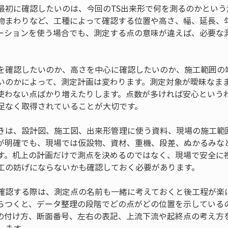
最初に確認したいのは、今回のTS出来形で何を測るのかという
物まわりなど、工種によって確認する位置や高さ、幅、延長、
ーションを使う場合でも、測定する点の意味が違えば、必要な
を確認したいのか、高さを中心に確認したいのか、施工範囲の
いのかによって、測定計画は変わります。測定対象が曖昧なま
使わない点ばかり増えたりします。点数が多ければ安心という
足なく取得されていることが大切です。
きは、設計図、施工図、出来形管理に使う資料、現場の施工範
が明確でも、現場では仮設物、資材、重機、段差、ぬかるみな
す。机上の計画だけで測点を決めるのではなく、現場で安全に
工の妨げにならないかも確認しておく必要があります。
確認する際は、測定点の名前も一緒に考えておくと後工程が楽
らつくと、データ整理の段階でどの点がどの位置を示している
の付け方、断面番号、左右の表記、上流下流や起終点の考え方