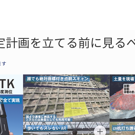
ne
LiDAR
ドローン
360
ソーラー
定計画を立てる前に見る
ます