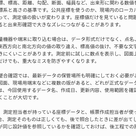
標、標高、距離、勾配、断面、幅員など、出来形に関わる数値
標系と高さの基準です。公共座標を使うのか、現場内のローカ
って、測定値の扱いが変わります。座標値だけを見ていると問
ると出来形確認で大きなズレにつながることがあります。
量機器や端末に取り込む場合は、データ形式だけでなく、点名
東西方向と南北方向の値の取り違え、標高値の抜け、不要な文
きにくいことがあります。測定前に試しに数点を表示し、図面
だけでも、重大なミスを防ぎやすくなります。
整合確認では、最新データの保管場所も明確にしておく必要が
図面、現場用端末などに複数の版があると、どれが正式なデー
は、今回使用するデータ名、作成日、更新内容、使用範囲を確
くことが大切です。
、測定担当者が持っている座標データと、帳票作成担当者が使
合、測定そのものは正しくても、後で照合したときに差が出て
が同じ設計値を参照しているかを確認しておけば、後工程での