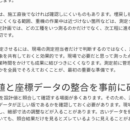
します。
は、施工直後でなければ確認しにくいものもあります。埋戻し
にくくなる範囲、重機の作業中は近づけない箇所などは、測定
定計画では、どの工種をいつ測るのかだけでなく、次工程に進
切です。
安定させるには、現場の測定担当者だけで判断するのではなく、
象を共有しておくと効果的です。現場で必要だと思って測った
業時間をかけても成果に結びつきにくくなります。測定前に管
かを全員でそろえておくことが、最初の重要な準備です。
計値と座標データの整合を事前に
値を設計値と照合して確認する場面が多くあります。そのため、
データが正しい版であるかを確認しておく必要があります。現
し、細部寸法の調整などが入ることがあります。古いデータを
いても、照合結果だけを見るとズレているように見えることが