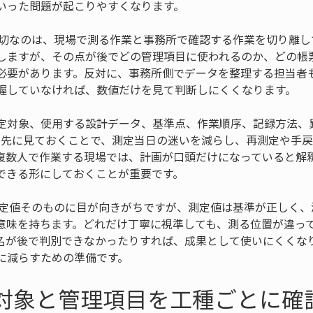
いった問題が起こりやすくなります。
大切なのは、現場で測る作業と事務所で確認する作業を切り離し
しますが、その点が後でどの管理項目に使われるのか、どの帳
必要があります。反対に、事務所側でデータを整理する担当者
握していなければ、数値だけを見て判断しにくくなります。
定対象、使用する設計データ、基準点、作業順序、記録方法、
を先に見ておくことで、測定当日の迷いを減らし、再測定や手
複数人で作業する現場では、計画が口頭だけになっていると解
できる形にしておくことが重要です。
測定値そのものに目が向きがちですが、測定値は基準が正しく、
意味を持ちます。どれだけ丁寧に視準しても、測る位置が違っ
名が後で判別できなかったりすれば、成果として使いにくくな
に減らすための準備です。
定対象と管理項目を工種ごとに確