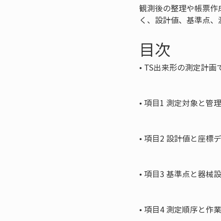
観測後の整理や帳票作
く、設計値、基準点、
目次
• 
TS出来形の測定計画
• 
項目1 測定対象と管
• 
項目2 設計値と座標
• 
項目3 基準点と器械
• 
項目4 測定順序と作