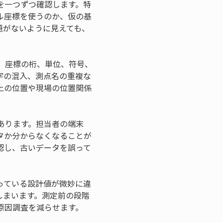
を一つずつ確認します。特
ル座標を使うのか、仮の基
題がないように見えても、
、座標の桁、単位、符号、
字の混入、測点名の重複な
上の位置や現場の位置関係
あります。担当者の端末
タか分からなくなることが
認し、古いデータを誤って
っている設計値が微妙に違
しまいます。測定前の段階
原因調査を減らせます。