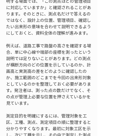
明する場面では、「この測点はどの管理項目
に対応していますか」と確認されることがあ
ります。そのときに、測点名だけで答えるの
ではなく、設計上の位置、管理項目、確認し
たい出来形の意味を合わせて説明できるよう
にしておくと、資料全体の理解が進みます。
例えば、道路工事で路盤の高さを確認する場
合、単に中心線や端部の座標を測ったという
説明では足りないことがあります。どの測点
が横断方向のどの位置を示しているのか、計
画高と実測高の差をどのように確認したの
か、施工範囲のどこまでを今回の出来形対象
としているのかを整理しておく必要がありま
す。発注者は、測った点の数だけでなく、そ
の点が管理上必要な位置を押さえているかを
見ています。
測定目的を明確にするには、管理対象を工
区、工種、測点、測定項目の順に整理すると
分かりやすくなります。最初に対象工区を示
し、次に工種を示し、その中で測定した測点