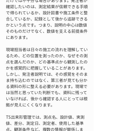
だけでは不十分な場合があります。発注者が
確認したいのは、測定結果が信頼できる手順
で得られているか、設計図書や施工条件と整
合しているか、記録として後から追跡できる
かという点です。つまり、説明の中心は数値
そのものだけでなく、数値を支える前提条件
にあります。
現場担当者は日々の施工の流れを理解してい
るため、どの位置を測ったのか、なぜその測
点を選んだのか、どの基準点から観測したの
かを感覚的に把握していることがあります。
しかし、発注者説明では、その感覚をそのま
ま持ち込むのではなく、第三者が見ても分か
る資料の形に整える必要があります。現場で
は当然と思っていた判断でも、資料に残って
いなければ、後から確認する人にとっては根
拠が見えにくくなります。
TS出来形管理では、測点名、設計値、実測
値、差分、測定日、測定者、使用した基準
点、観測条件など、複数の情報が関係しま