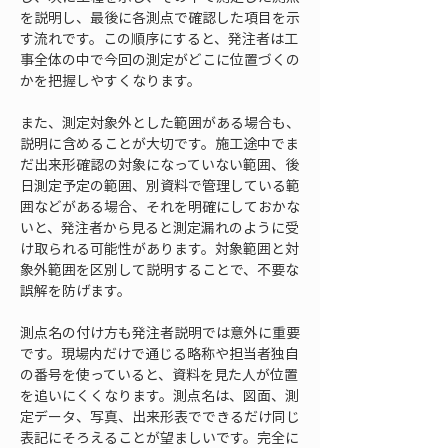
を説明し、最後に各測点で確認した項目を示
す流れです。この順序にすると、発注者は工
事全体の中で今回の測定がどこに位置づくの
かを把握しやすくなります。
また、測定対象外とした範囲がある場合も、
説明に含めることが大切です。施工途中でま
だ出来形確認の対象になっていない範囲、後
日測定予定の範囲、別資料で管理している範
囲などがある場合、それを明確にしておかな
いと、発注者から見ると測定漏れのように受
け取られる可能性があります。対象範囲と対
象外範囲を区別して説明することで、不要な
誤解を防げます。
測点名の付け方も発注者説明では意外に重要
です。現場内だけで通じる略称や担当者独自
の番号を使っていると、資料を見た人が位置
を追いにくくなります。測点名は、図面、測
定データ、写真、出来形表でできるだけ同じ
表記にそろえることが望ましいです。完全に