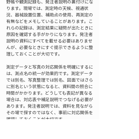
野帳や観測記録も、発注者説明の裏付けにな
ります。現場では、測定時の天候、視通状
況、器械設置位置、補助点の使用、再測定の
有無などをメモしていることがあります。こ
れらの記録は、測定結果に疑問が出たときに
原因を確認する手がかりになります。発注者
説明の資料にすべてを載せる必要はありませ
んが、必要なときにすぐ提示できるように整
理しておくことが大切です。
測定データと写真の対応関係を明確にするに
は、測点名の統一が効果的です。測定データ
では別名、写真整理では別名、図面ではさら
に別名という状態になると、資料間の照合に
時間がかかります。どうしても表記が異なる
場合は、対応表や補足説明でつなげる必要が
あります。発注者説明では、資料を見ながら
その場で探すのではなく、事前に対応関係を
確認しておくことが大切です。
また、測定時の現場状態を写真で残しておく
ことは、後から状況を説明するうえで役立ち