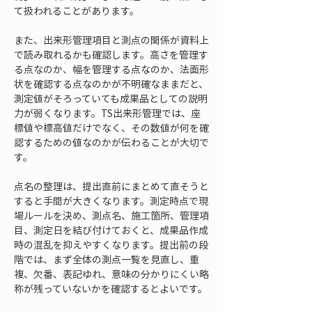
て扱われることがあります。
また、出来形管理項目と測点の関係が資料上
で読み取れるかも確認します。高さを管理す
る点なのか、幅を管理する点なのか、法面形
状を確認する点なのかが不明確なままだと、
測定値がそろっていても成果品としての説明
力が弱くなります。TS出来形管理では、座
標値や標高値だけでなく、その数値が何を確
認するための値なのかが伝わることが大切で
す。
点名の整理は、提出直前にまとめて直そうと
すると手間が大きくなります。測定時点で現
場ルールを決め、測点名、施工箇所、管理項
目、測定日を結び付けておくと、成果品作成
時の混乱を抑えやすくなります。提出前の段
階では、まず全体の測点一覧を見直し、重
複、欠番、表記ゆれ、意味の分かりにくい略
称が残っていないかを確認するとよいです。