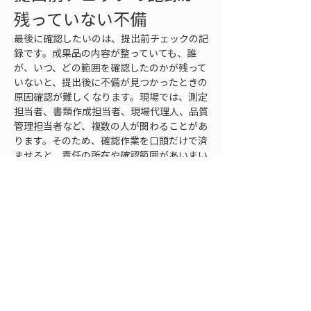
残っていない不備
最後に確認したいのは、提出前チェックの記
録です。成果品の内容が整っていても、誰
が、いつ、どの範囲を確認したのかが残って
いないと、提出後に不備が見つかったときの
原因確認が難しくなります。現場では、測定
担当者、書類作成担当者、現場代理人、品質
管理担当者など、複数の人が関わることがあ
ります。そのため、確認作業を口頭だけで済
ませると、責任の所在や確認範囲があいまい
になりやすいです。
提出前チェックでは、単に「確認済み」とす
るのではなく、何を確認したのかが分かる状
態にすることが重要です。測定データの欠
落、測点名の整合、設計値との対応、写真と
の対応、規格値判定、ファイル名、提出形式
など、確認項目を分けておくと見落としを減
らせます。チェック記録は複雑なものである
必要はありませんが、提出前にどのような確