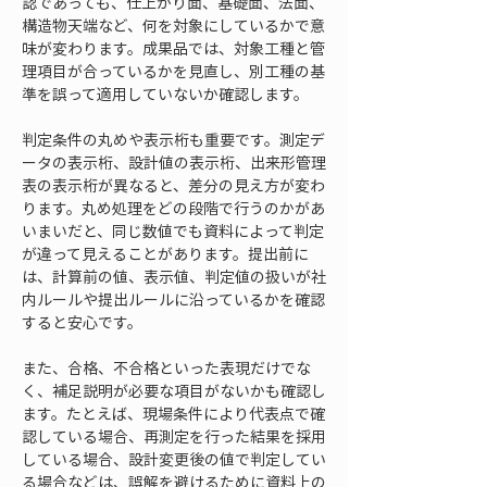
認であっても、仕上がり面、基礎面、法面、
構造物天端など、何を対象にしているかで意
味が変わります。成果品では、対象工種と管
理項目が合っているかを見直し、別工種の基
準を誤って適用していないか確認します。
判定条件の丸めや表示桁も重要です。測定デ
ータの表示桁、設計値の表示桁、出来形管理
表の表示桁が異なると、差分の見え方が変わ
ります。丸め処理をどの段階で行うのかがあ
いまいだと、同じ数値でも資料によって判定
が違って見えることがあります。提出前に
は、計算前の値、表示値、判定値の扱いが社
内ルールや提出ルールに沿っているかを確認
すると安心です。
また、合格、不合格といった表現だけでな
く、補足説明が必要な項目がないかも確認し
ます。たとえば、現場条件により代表点で確
認している場合、再測定を行った結果を採用
している場合、設計変更後の値で判定してい
る場合などは、誤解を避けるために資料上の