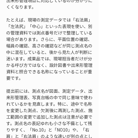
出来形管理項目に対応しているのか分かりに
くくなります。
たとえば、現場の測定データでは「右法肩」
「左法尻」「中心」といった表現を使い、別
の管理資料では測点番号だけで整理している
場合があります。さらに、平面位置の確認、
幅員の確認、高さの確認などが同じ測点名の
中に混在していると、後から見た人が判断に
迷います。成果品では、現場担当者だけが分
かる呼び方ではなく、設計図書や出来形管理
資料と照合できる名称になっていることが重
要です。
提出前には、測点名が図面、測定データ、出
来形管理表、写真台帳の中で同じ意味で使わ
れているかを見直します。特に、途中で名称
を変更した測点、欠測後に再測した測点、施
工範囲の変更で追加した測点は注意が必要で
す。測点名の表記ゆれも小さな不備として残
りやすく、「No.10」と「NO10」や、「右
肩」と「右法肩」のような違いが別の点とし