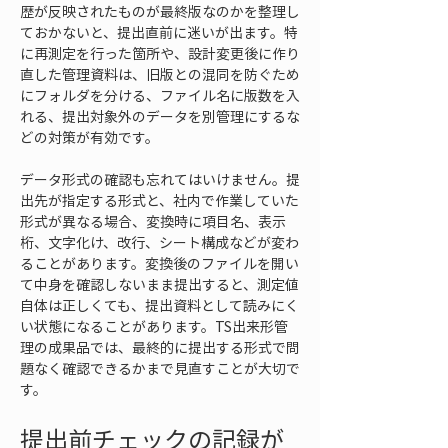
歴が反映されたものが最終版なのかを整理し
ておかないと、提出直前に迷いが出ます。特
に再測定を行った箇所や、設計変更後に作り
直した管理資料は、旧版との混同を防ぐため
にフォルダを分ける、ファイル名に版数を入
れる、提出対象外のデータを別管理にするな
どの対策が有効です。
データ形式の確認も忘れてはいけません。提
出先が指定する形式と、社内で作業していた
形式が異なる場合、変換時に項目名、表示
桁、文字化け、改行、シート構成などが変わ
ることがあります。変換後のファイルを開い
て中身を確認しないまま提出すると、測定値
自体は正しくても、提出資料として読みにく
い状態になることがあります。TS出来形管
理の成果品では、最終的に提出する形式で問
題なく確認できるかまで見直すことが大切で
す。
提出前チェックの記録が