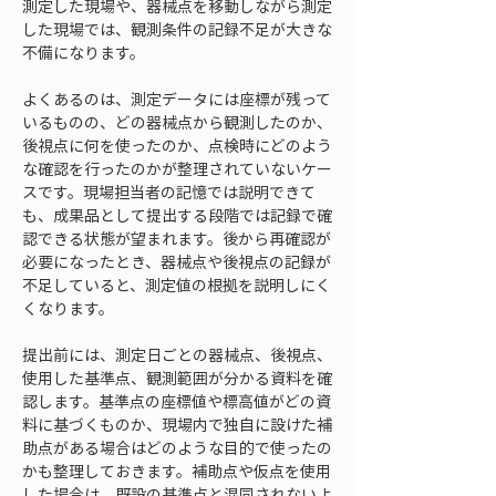
測定した現場や、器械点を移動しながら測定
した現場では、観測条件の記録不足が大きな
不備になります。
よくあるのは、測定データには座標が残って
いるものの、どの器械点から観測したのか、
後視点に何を使ったのか、点検時にどのよう
な確認を行ったのかが整理されていないケー
スです。現場担当者の記憶では説明できて
も、成果品として提出する段階では記録で確
認できる状態が望まれます。後から再確認が
必要になったとき、器械点や後視点の記録が
不足していると、測定値の根拠を説明しにく
くなります。
提出前には、測定日ごとの器械点、後視点、
使用した基準点、観測範囲が分かる資料を確
認します。基準点の座標値や標高値がどの資
料に基づくものか、現場内で独自に設けた補
助点がある場合はどのような目的で使ったの
かも整理しておきます。補助点や仮点を使用
した場合は、既設の基準点と混同されないよ