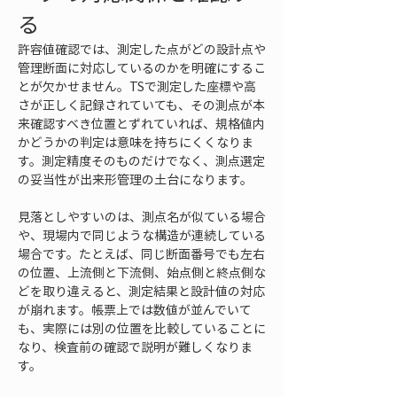
る
許容値確認では、測定した点がどの設計点や
管理断面に対応しているのかを明確にするこ
とが欠かせません。TSで測定した座標や高
さが正しく記録されていても、その測点が本
来確認すべき位置とずれていれば、規格値内
かどうかの判定は意味を持ちにくくなりま
す。測定精度そのものだけでなく、測点選定
の妥当性が出来形管理の土台になります。
見落としやすいのは、測点名が似ている場合
や、現場内で同じような構造が連続している
場合です。たとえば、同じ断面番号でも左右
の位置、上流側と下流側、始点側と終点側な
どを取り違えると、測定結果と設計値の対応
が崩れます。帳票上では数値が並んでいて
も、実際には別の位置を比較していることに
なり、検査前の確認で説明が難しくなりま
す。