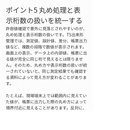
ポイント5 丸め処理と表
示桁数の扱いを統一する
許容値確認で意外に見落とされやすいのが、
丸め処理と表示桁数の扱いです。TS出来形
管理では、測定値、設計値、差分、帳票出力
値など、複数の段階で数値が表示されます。
画面上の表示、データ上の内部値、帳票に出
る値が完全に同じ桁で見えるとは限りませ
ん。そのため、丸め方や表示桁数の扱いが統
一されていないと、同じ測定結果でも確認す
る資料によって見え方が変わることがありま
す。
たとえば、現場端末上では範囲内に見えてい
た値が、帳票に出力した際の丸め方によって
境界付近に見えることがあります。反対に、
内部的にはわずかに差がある値でも、表示桁
数が少ないために同じ値のように見える場合
もあります。これらは必ずしも測定ミスでは