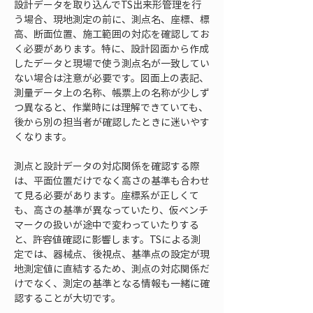
設計データを取り込んでTS出来形管理を行
う場合、現地測定の前に、測点名、座標、標
高、断面位置、施工範囲の対応を確認してお
く必要があります。特に、設計図面から作成
したデータと現場で使う測点名が一致してい
ない場合は注意が必要です。図面上の表記、
測量データ上の名称、帳票上の名称が少しず
つ異なると、作業時には理解できていても、
後から別の担当者が確認したときに迷いやす
くなります。
測点と設計データの対応関係を確認する際
は、平面位置だけでなく高さの基準も合わせ
て見る必要があります。座標系が正しくて
も、高さの基準が異なっていたり、仮ベンチ
マークの扱いが途中で変わっていたりする
と、許容値確認に影響します。TSによる測
定では、器械点、後視点、基準点の設定が現
地測定値に直結するため、測点の対応関係だ
けでなく、測定の基準となる情報も一緒に確
認することが大切です。