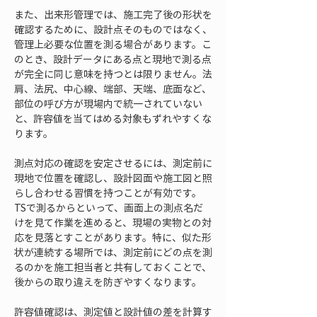
また、出来形管理では、施工完了後の形状を
確認するために、設計点そのものではなく、
管理上必要な位置を測る場合があります。こ
のとき、設計データにある点と現地で測る点
が完全に同じ意味を持つとは限りません。法
肩、法尻、中心線、端部、天端、底面など、
部位の呼び方が現場内で統一されていない
と、許容値を当てはめる対象もずれやすくな
ります。
測点対応の確認を安定させるには、測定前に
現地で位置を確認し、設計図面や施工図と照
らし合わせる習慣を持つことが有効です。
TSで測るからといって、画面上の測点名だ
けを見て作業を進めると、現場の実物との対
応を見落とすことがあります。特に、似た形
状が連続する場所では、測定前にどの点を測
るのかを施工担当者と共有しておくことで、
後からの取り違えを防ぎやすくなります。
許容値確認は、測定値と設計値の差を計算す