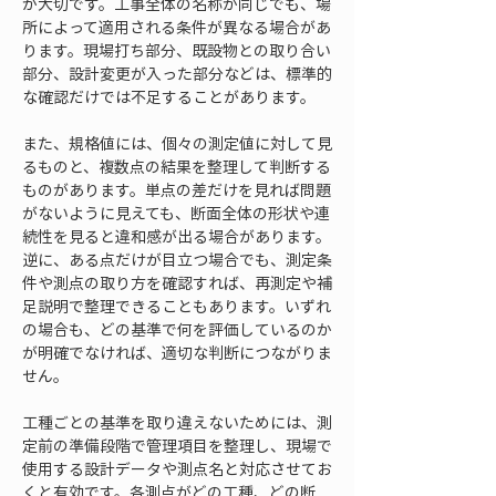
が大切です。工事全体の名称が同じでも、場
所によって適用される条件が異なる場合があ
ります。現場打ち部分、既設物との取り合い
部分、設計変更が入った部分などは、標準的
な確認だけでは不足することがあります。
また、規格値には、個々の測定値に対して見
るものと、複数点の結果を整理して判断する
ものがあります。単点の差だけを見れば問題
がないように見えても、断面全体の形状や連
続性を見ると違和感が出る場合があります。
逆に、ある点だけが目立つ場合でも、測定条
件や測点の取り方を確認すれば、再測定や補
足説明で整理できることもあります。いずれ
の場合も、どの基準で何を評価しているのか
が明確でなければ、適切な判断につながりま
せん。
工種ごとの基準を取り違えないためには、測
定前の準備段階で管理項目を整理し、現場で
使用する設計データや測点名と対応させてお
くと有効です。各測点がどの工種、どの断