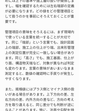
めには上下の基準や施工層の扱いが関係しま
すし、幅を確認するためには左右端部の定義
が必要になります。どの値をどの管理項目と
して扱うのかを事前にそろえておくことが重
要です。
管理項目の意味をそろえるには、まず現場内
で使っている言葉を統一することが大切で
す。同じ「端部」という言葉でも、設計図面
上の端部、施工上の仕上がり端、出来形管理
上の測定位置が完全に一致しない場合があり
ます。同じ「高さ」でも、施工基面、仕上が
り面、構造物天端など、対象が異なれば判定
も変わります。言葉の意味があいまいなまま
測定すると、数値の確認時に手戻りが発生し
やすくなります。
また、規格値にはプラス側とマイナス側の扱
いがある場合があります。上下方向の差、左
右方向の差、内外方向の差など、方向の考え
方を取り違えると、同じ差分でも判断が逆に
なることがあります。特に、法面や勾配を持