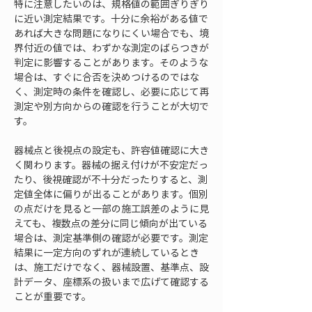
特に注意したいのは、規格値の範囲ぎりぎり
に近い測定結果です。十分に余裕がある値で
あれば大きな問題になりにくい場合でも、境
界付近の値では、わずかな測定のばらつきが
判定に影響することがあります。そのような
場合は、すぐに合否を決めつけるのではな
く、測定時の条件を確認し、必要に応じて再
測定や別方向からの確認を行うことが大切で
す。
器械点と後視点の設定も、許容値確認に大き
く関わります。器械の据え付けが不安定だっ
たり、後視確認が不十分だったりすると、測
定値全体に偏りが出ることがあります。個別
の点だけを見ると一部の施工誤差のように見
えても、複数点の差分に同じ傾向が出ている
場合は、測定基準側の確認が必要です。測定
結果に一定方向のずれが連続しているとき
は、施工だけでなく、器械設置、基準点、設
計データ、座標系の扱いまで広げて確認する
ことが重要です。