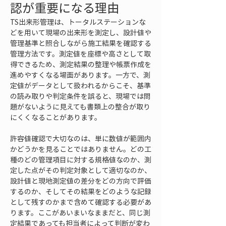
認が重要になる理由
TS出来形管理は、トータルステーションな
どを用いて現場の出来形を測定し、設計値や
管理基準と照合しながら施工結果を確認する
管理方法です。測定値を座標や高さとして取
得できるため、測定結果の整理や帳票作成を
進めやすくなる場面があります。一方で、測
定値がデータとして扱われるからこそ、基準
の読み取りや判定条件を誤ると、現場では問
題がないように見えても書類上の整合が取り
にくくなることがあります。
許容値確認で大切なのは、単に数値が範囲内
かどうかを見ることではありません。どの工
種のどの管理項目に対する規格値なのか、測
定した点がその判定対象として適切なのか、
設計値と現地測定値の差分をどの方向で評価
するのか、そしてその結果をどのような記録
として残すのかまで含めて確認する必要があ
ります。ここがあいまいなままだと、同じ測
定結果であっても担当者によって判断が変わ