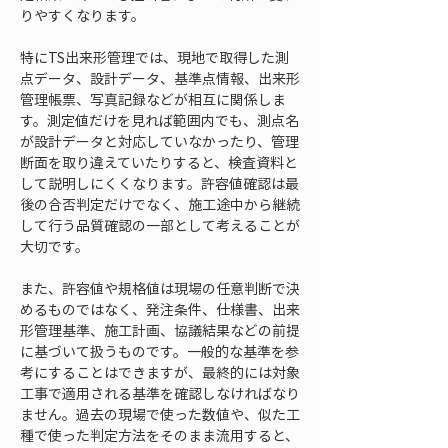
りやすくなります。
特にTS出来形管理では、現地で取得した測
点データ、設計データ、基準点情報、出来形
管理帳票、写真記録などが相互に関係しま
す。測定値だけを見れば範囲内でも、測点名
が設計データと対応していなかったり、管理
断面を取り違えていたりすると、検査資料と
して説明しにくくなります。許容値確認は最
後の合否判定だけでなく、施工途中から継続
して行う品質確認の一部として考えることが
大切です。
また、許容値や規格値は現場の任意判断で決
めるものではなく、発注条件、仕様書、出来
形管理基準、施工計画、協議結果などの前提
に基づいて扱うものです。一般的な基準を参
考にすることはできますが、最終的には対象
工事で適用される基準を確認しなければなり
ません。過去の現場で使った数値や、似た工
種で使った判定方法をそのまま流用すると、