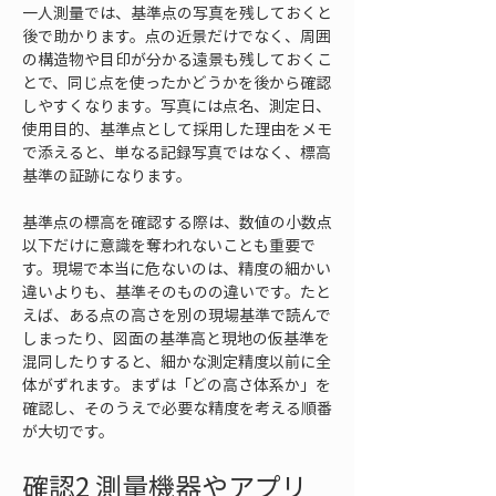
一人測量では、基準点の写真を残しておくと
後で助かります。点の近景だけでなく、周囲
の構造物や目印が分かる遠景も残しておくこ
とで、同じ点を使ったかどうかを後から確認
しやすくなります。写真には点名、測定日、
使用目的、基準点として採用した理由をメモ
で添えると、単なる記録写真ではなく、標高
基準の証跡になります。
基準点の標高を確認する際は、数値の小数点
以下だけに意識を奪われないことも重要で
す。現場で本当に危ないのは、精度の細かい
違いよりも、基準そのものの違いです。たと
えば、ある点の高さを別の現場基準で読んで
しまったり、図面の基準高と現地の仮基準を
混同したりすると、細かな測定精度以前に全
体がずれます。まずは「どの高さ体系か」を
確認し、そのうえで必要な精度を考える順番
が大切です。
確認2 測量機器やアプリ