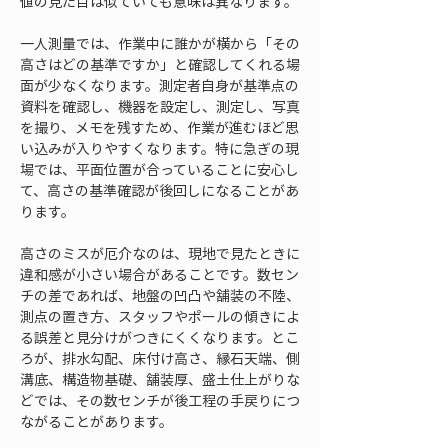
値の見た目は似ていても意味は異なります。
一人測量では、作業中に誰かが横から「その
高さはどの基準ですか」と確認してくれる場
面が少なくなります。測定者自身が基準点の
資料を確認し、機器を設定し、測定し、写真
を撮り、メモを残すため、作業が進むほど思
い込みが入りやすくなります。特に急ぎの現
場では、平面位置が合っていることに安心し
て、高さの基準確認が後回しになることがあ
ります。
高さのミスが厄介なのは、現地で見たときに
違和感が小さい場合があることです。数セン
チの差であれば、地盤の凹凸や舗装の不陸、
測点の置き方、スタッフやポールの傾きによ
る誤差と見分けがつきにくくなります。とこ
ろが、排水勾配、床付け高さ、縁石天端、側
溝底、構造物基礎、舗装厚、盛土仕上がりな
どでは、その数センチが後工程の手戻りにつ
ながることがあります。