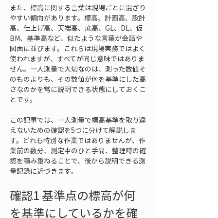
また、標高に関する言葉は現場ごとに混ざり
やすい傾向があります。標高、計画高、設計
高、仕上げ高、天端高、底高、GL、DL、仮
BM、基準高など、似たような言葉が会話や
図面に並びます。これらは現場実務ではよく
使われますが、すべてが同じ意味ではありま
せん。一人測量で大切なのは、測った数値そ
のものよりも、その数値が何を基準にした高
さなのかを常に説明できる状態にしておくこ
とです。
この記事では、一人測量で標高基準を取り違
えないための確認を5つに分けて解説しま
す。どれも特別な作業ではありませんが、作
業前の数分、測定中のひと手間、整理時の確
認を積み重ねることで、後から説明できる測
量記録に近づきます。
確認1 基準点の標高が何
を基準にしているかを確