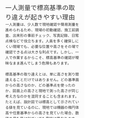
一人測量で標高基準の取
り違えが起きやすい理由
一人測量は、少人数で現地確認や簡易測量を
進められるため、現場の初動確認、施工前調
査、出来形の事前チェック、写真記録、日常
点検などで役立ちます。人員を多く確保しに
くい現場でも、必要な位置や高さをその場で
確認できる点は大きな利点です。しかし、一
人で作業するからこそ、標高基準の確認が曖
昧なまま進んでしまう危険もあります。
標高基準の取り違えとは、単に高さを測り間
違えることだけではありません。どの基準面
からの高さなのか、どの基準点を使ったの
か、図面上の高さと現地で測った高さが同じ
考え方なのかを混同することも含まれます。
たとえば、設計図では標高として示されてい
る値を見ているのに、現地では機器の楕円体
高や任意基準からの高さを見ていた場合、数