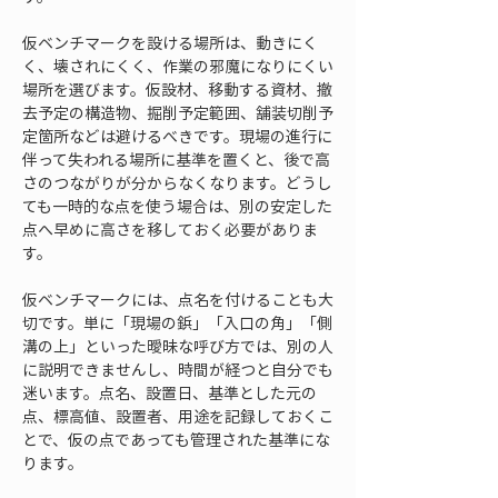
仮ベンチマークを設ける場所は、動きにく
く、壊されにくく、作業の邪魔になりにくい
場所を選びます。仮設材、移動する資材、撤
去予定の構造物、掘削予定範囲、舗装切削予
定箇所などは避けるべきです。現場の進行に
伴って失われる場所に基準を置くと、後で高
さのつながりが分からなくなります。どうし
ても一時的な点を使う場合は、別の安定した
点へ早めに高さを移しておく必要がありま
す。
仮ベンチマークには、点名を付けることも大
切です。単に「現場の鋲」「入口の角」「側
溝の上」といった曖昧な呼び方では、別の人
に説明できませんし、時間が経つと自分でも
迷います。点名、設置日、基準とした元の
点、標高値、設置者、用途を記録しておくこ
とで、仮の点であっても管理された基準にな
ります。