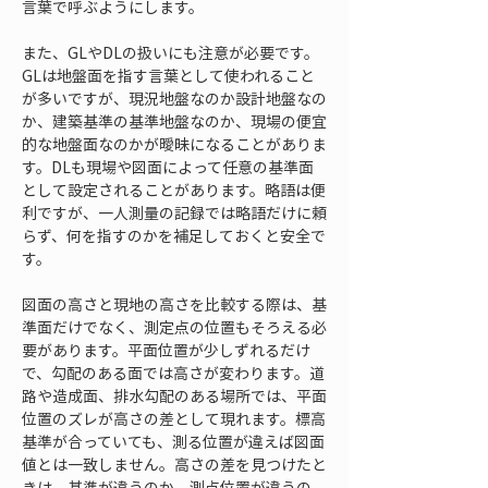
言葉で呼ぶようにします。
また、GLやDLの扱いにも注意が必要です。
GLは地盤面を指す言葉として使われること
が多いですが、現況地盤なのか設計地盤なの
か、建築基準の基準地盤なのか、現場の便宜
的な地盤面なのかが曖昧になることがありま
す。DLも現場や図面によって任意の基準面
として設定されることがあります。略語は便
利ですが、一人測量の記録では略語だけに頼
らず、何を指すのかを補足しておくと安全で
す。
図面の高さと現地の高さを比較する際は、基
準面だけでなく、測定点の位置もそろえる必
要があります。平面位置が少しずれるだけ
で、勾配のある面では高さが変わります。道
路や造成面、排水勾配のある場所では、平面
位置のズレが高さの差として現れます。標高
基準が合っていても、測る位置が違えば図面
値とは一致しません。高さの差を見つけたと
きは、基準が違うのか、測点位置が違うの