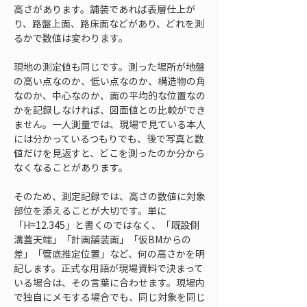
高さがあります。舗装であれば表層仕上が
り、路盤上面、路床面などがあり、どれを測
るかで数値は変わります。
現地の測定値も同じです。測った場所が地盤
の高い点なのか、低い点なのか、構造物の角
なのか、中心なのか、面の平均的な位置なの
かを記録しなければ、図面値との比較ができ
ません。一人測量では、現場で見ている本人
には分かっているつもりでも、後で写真と数
値だけを見返すと、どこを測ったのか分から
なくなることがあります。
そのため、測定記録では、高さの数値に対象
部位を添えることが大切です。単に
「H=12.345」と書くのではなく、「既設側
溝蓋天端」「計画舗装面」「仮BMからの
差」「管底推定位置」など、何の高さかを明
記します。正式な用語が現場資料で決まって
いる場合は、その言葉に合わせます。現場内
で独自にメモする場合でも、同じ対象を同じ