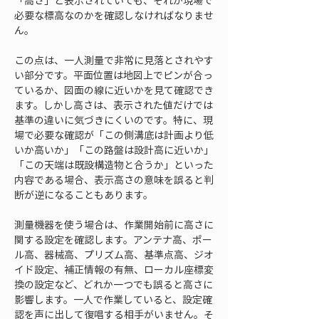
「高さ」と表示されていても、それが現場で
必要な標高なのかを確認しなければなりませ
ん。
この点は、一人測量で非常に見落とされやす
い部分です。平面位置は地図上でピンが合っ
ているか、図面の線に近いかを見て確認でき
ます。しかし高さは、表示された値だけでは
基準の違いに気づきにくいのです。特に、現
場で必要な確認が「この側溝底は計画より低
いか高いか」「この路盤は設計高に近いか」
「この天端は既設構造物と合うか」といった
内容である場合、表示高さの意味を誤ると判
断が逆になることもあります。
測量機器を使う場合は、作業開始前に高さに
関する設定を確認します。アンテナ高、ポー
ル高、器械高、プリズム高、基準点高、ジオ
イド設定、補正情報の有無、ローカル座標変
換の設定など、どれか一つでも誤ると高さに
影響します。一人で作業していると、設定確
認を声に出して復唱する相手がいません。そ