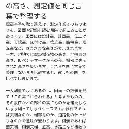
の高さ、測定値を同じ言
葉で整理する
標高基準の取り違えは、測定作業そのものよ
りも、図面や記録を読む段階で起こることが
あります。図面には設計高、計画高、仕上げ
高、天端高、床付け高、管底高、路盤高、現
況高など、さまざまな高さが表示されます。
一方、現地では既設構造物の高さ、地盤面の
高さ、仮ベンチマークからの差、機器に表示
された高さを扱います。これらを同じ言葉で
整理しないまま比較すると、違うもの同士を
比べてしまいます。
一人測量でよくあるのは、図面上の数値を見
て「この高さに合わせる」と考えたものの、
その数値がどの部位の高さなのかを確認しな
いまま測ってしまうケースです。縁石であれ
ば天端なのか、端部なのか、道路側の仕上が
りなのかで意味が変わります。側溝であれば
蓋天端、側溝天端、底高、水路底など複数の