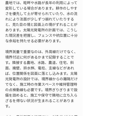
農地では、畦畔や水路が長年の利用によって
変形している場合があります。耕作のしやす
さを優先して土が寄せられていたり、水の流
れにより法面が少しずつ崩れていたりする
と、見た目の境と図面上の境がずれることが
あります。太陽光発電所の計画では、こうし
た現況差を把握し、フェンスや杭位置に十分
な余裕を持たせる必要があります。
境界測量で重要なのは、外周線だけでなく、
境界付近に何があるかまで記録することで
す。隣接する農地、水路、農道、住宅、斜
面、擁壁、排水桝、電柱、支線などがあれ
ば、位置関係を図面に落とし込みます。太陽
光発電所の設計では、境界線からの離隔だけ
でなく、施工時の作業スペースや維持管理時
の点検動線も必要です。境界ぎりぎりまで設
備を詰めると、施工や保守で隣地に立ち入ら
ざるを得ない状況が生まれることがありま
す。