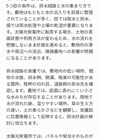
5つ目の条件は、排水経路と水の集まり方で
す。農地はもともと水の出入りを前提に管理
されていることが多く、田では取水と排水、
畑では雨水処理や土壌の乾湿が重要になりま
す。太陽光発電所に転用する場合、土地の表
面状態や利用方法が変わるため、水の流れを
把握しないまま計画を進めると、敷地内の滞
水や周辺への流出、隣接農地への影響が問題
になることがあります。
排水経路の測量では、敷地内の低い場所、既
存の水路、排水桝、側溝、暗渠の可能性があ
る箇所、畦畔の切れ目、道路側の排水先を確
認します。農地では、図面に表れにくい小さ
な水みちが存在することがあります。現地で
水が流れた跡、湿りやすい場所、草の生え方
の違い、土の柔らかさなどを観察し、測量図
に位置情報として反映すると、排水計画の検
討に役立ちます。
太陽光発電所では、パネルや架台そのものが