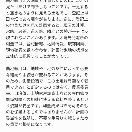
農地転用前の測量で注意したいのは、現地の
見た目だけで判断しないことです。一見する
と空き地のように見える土地でも、登記上は
田や畑である場合があります。逆に、登記上
の地目だけを見て計画すると、現況の畦畔、
水路、段差、進入路、隣地との境が十分に反
映されないことがあります。太陽光発電所の
測量では、登記情報、地図情報、既存図面、
現地確認を組み合わせ、計画対象地の状態を
立体的に把握することが大切です。
農地転用は、地域や土地の条件によって必要
な確認や手続きが変わることがあります。そ
のため、測量段階で「この土地は問題なく転
用できる」と断定するのではなく、農業委員
会、自治体、土地家屋調査士などの専門家や
関係機関への相談に使える資料を整えるとい
う姿勢が安全です。測量成果は許認可そのも
のを保証するものではありませんが、計画の
妥当性を説明し、不要な手戻りを減らすため
の重要な根拠になります。