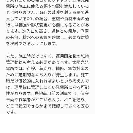
電所の施工に使える幅や勾配を満たしている
とは限りません。既存の畦畔を越える形で進
入しているだけの場合、重機や資材車両の通
行には補強や形状変更が必要になることがあ
ります。進入口の高さ、道路との段差、側溝
の有無、排水への影響を確認し、必要な対策
を検討できるようにします。
また、施工時だけでなく、運用開始後の維持
管理動線も考える必要があります。太陽光発
電所では、点検、草刈り、補修、緊急対応の
ために定期的な立ち入りが発生します。施工
時だけ仮設的に入れればよいという考え方で
は、運用後に管理しにくい発電所になる可能
性があります。農地転用前の測量では、保守
車両や作業者がどこから入り、どこを通り、
どこで転回できるかまで確認しておくと安心
です。
接道や搬入路は、近隣との調整にも関係しま
す。農道や生活道路を使う場合、農作業の時