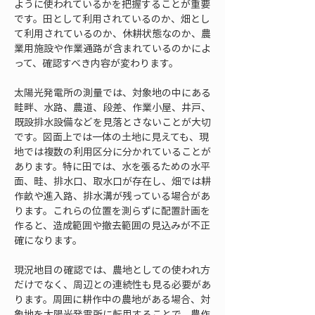
ように使われているかを把握することが重要
です。田として利用されているのか、畑とし
て利用されているのか、休耕状態なのか、農
業用施設や作業通路が含まれているのかによ
って、確認すべき内容が変わります。
太陽光発電所の測量では、対象地の中にある
畦畔、水路、農道、段差、作業小屋、井戸、
既設排水設備などを見落とさないことが大切
です。図面上では一体の土地に見えても、現
地では複数の利用区分に分かれていることが
あります。特に田では、水を張るための水平
面、畦、排水口、取水口が存在し、畑では耕
作畝や進入路、排水溝が残っている場合があ
ります。これらの位置を測らずに配置計画を
作ると、造成範囲や撤去範囲の見込みが不正
確になります。
現況地目の確認では、農地としての使われ方
だけでなく、周辺との連続性も見る必要があ
ります。周囲に耕作中の農地がある場合、対
象地を太陽光発電所に転用することで、農作