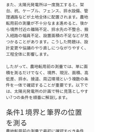
また、太陽光発電所は一度施工すると、架
台、杭、ケーブル、フェンス、排水設備、管
理通路などが土地全体に配置されます。農地
転用前の測量が不十分なまま進めると、後か
ら境界付近の離隔不足、排水先の不整合、搬
入経路の幅員不足、設置面積の不足などが見
つかることがあります。こうした問題は、設
計変更や協議のやり直しにつながりやすく、
工程全体に影響します。
したがって、農地転用前の測量では、単に面
積を測るだけでなく、境界、現況、面積、高
低差、排水、接道、周辺環境という複数の条
件を一体で確認することが重要です。以下で
は、太陽光発電所の計画で特に見落としやす
い7つの条件を順番に解説します。
条件1 境界と筆界の位置
を測る
農地転用前の測量で最初に確認すべき条件