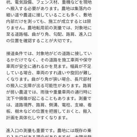
杭、電気設備、フェンス材、重機などを現地
へ搬入する必要があります。農地は集落内の
細い道や農道に接していることも多く、敷地
内部だけを測っても、施工が成立するとは限
りません。農地転用前の測量では、対象地に
至る道路幅、曲がり角、勾配、路肩、進入口
の位置を確認することが大切です。
接道条件では、対象地がどの道路に接してい
るかだけでなく、その道路を施工車両や保守
車両が安全に通れるかを見ます。幅員が不足
している場合、車両のすれ違いや旋回が難し
くなります。曲がり角が狭い場合、長尺部材
の搬入に支障が出る可能性があります。路肩
が弱い農道では、雨後や重量車両の通行時に
沈下や損傷が起こることもあります。測量で
は、道路境界、路肩、側溝、電柱、支線、看
板、樹木などの位置を把握しておくと、搬入
計画を具体化しやすくなります。
進入口の測量も重要です。農地には既存の乗
り入れ口がある場合がありますが、太陽光発