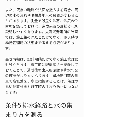
また、既存の畦畔や法面を撤去する場合、周
辺の水の流れや隣接農地への影響が変わるこ
とがあります。測量で段差や法肩、法尻の位
置を記録しておけば、造成前後の形状変化を
説明しやすくなります。太陽光発電所の計画
では、施工後の見た目だけでなく、雨天時や
維持管理時の状態まで考える必要がありま
す。
高さ情報は、設計段階だけでなく施工管理に
も役立ちます。着工前に現況高さを記録して
おくことで、造成後の出来形確認や排水勾配
の確認がしやすくなります。農地転用前の測
量で高低差を丁寧に把握することは、無理の
ない配置計画と施工時の手戻り防止につなが
ります。
条件5 排水経路と水の集
まり方を測る