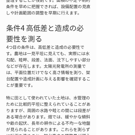
整理することが役割です。面積の不足や制約
条件を早めに把握できれば、設備配置の見直
しや計画範囲の調整を早期に行えます。
条件4 高低差と造成の必
要性を測る
4つ目の条件は、高低差と造成の必要性で
す。農地は一見平坦に見えても、実際には水
勾配、畦畔、段差、法面、沈下しやすい部分
などが存在します。太陽光発電所の測量で
は、平面位置だけでなく高さ情報を測り、架
台配置や造成計画に与える影響を確認するこ
とが重要です。
特に田として使われていた土地は、水管理の
ために比較的平坦に整えられていることがあ
りますが、周囲の水路や畦との間には段差が
ある場合があります。畑では、緩やかな傾斜
や畝の起伏、長年の耕作による不均一な地盤
が見られることがあります。これらを測らず