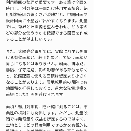
利用範囲の整理が重要です。ある筆は全面を
使用し、別の筆は一部だけ使用する場合、転
用対象範囲の線引きが曖昧だと、申請図面や
設計図面に不整合が出やすくなります。測量
では、筆界と計画線を重ね合わせ、どの筆の
どの部分を使うのかを確認できる図面を作成
することが望ましいです。
また、太陽光発電所では、実際にパネルを置
ける有効面積と、転用対象として扱う面積が
同じになるとは限りません。斜面、排水路、
離隔、保守通路、影の影響がある部分を除く
と、設備配置に使える面積は想定より小さく
なることがあります。農地転用前の段階で有
効面積を把握しておくと、過大な発電規模を
前提にした計画を避けられます。
面積と転用対象範囲を正確に測ることは、事
業性の検討にも関係します。ただし、測量段
階では発電量や収益を断定するのではなく、
土地としてどの程度利用できるかを客観的に