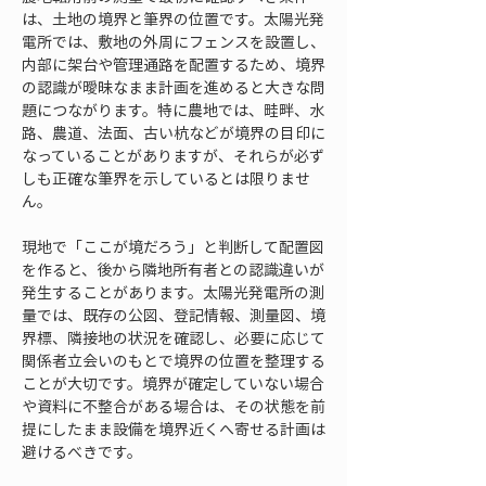
は、土地の境界と筆界の位置です。太陽光発
電所では、敷地の外周にフェンスを設置し、
内部に架台や管理通路を配置するため、境界
の認識が曖昧なまま計画を進めると大きな問
題につながります。特に農地では、畦畔、水
路、農道、法面、古い杭などが境界の目印に
なっていることがありますが、それらが必ず
しも正確な筆界を示しているとは限りませ
ん。
現地で「ここが境だろう」と判断して配置図
を作ると、後から隣地所有者との認識違いが
発生することがあります。太陽光発電所の測
量では、既存の公図、登記情報、測量図、境
界標、隣接地の状況を確認し、必要に応じて
関係者立会いのもとで境界の位置を整理する
ことが大切です。境界が確定していない場合
や資料に不整合がある場合は、その状態を前
提にしたまま設備を境界近くへ寄せる計画は
避けるべきです。