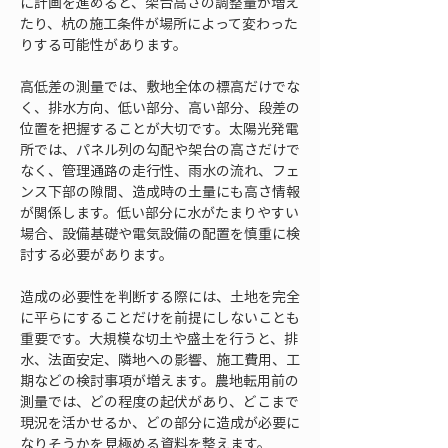
に計画を進めると、架台高さの調整量が増え
たり、杭の施工条件が場所によって変わった
りする可能性があります。
高低差の測量では、敷地全体の標高だけでな
く、排水方向、低い部分、高い部分、段差の
位置を把握することが大切です。太陽光発電
所では、パネル列の勾配や架台の高さだけで
なく、管理通路の走行性、雨水の流れ、フェ
ンス下部の隙間、造成時の土量にも高さ情報
が関係します。低い部分に水がたまりやすい
場合、設備基礎や電気設備の配置を慎重に検
討する必要があります。
造成の必要性を判断する際には、土地を完全
に平らにすることだけを前提にしないことも
重要です。大規模な切土や盛土を行うと、排
水、法面安定、隣地への影響、施工費用、工
期などの検討事項が増えます。農地転用前の
測量では、どの程度の起伏があり、どこまで
現況を活かせるか、どの部分に造成が必要に
なりそうかを見極める資料を整えます。