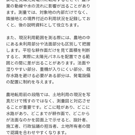
業の動線や水の流れに影響が出ることがあり
ます。測量では、対象地の内部だけでなく、
隣接地との境界付近の利用状況を記録してお
くと、後の説明資料として役立ちます。
また、現況利用範囲を測る際には、農地の中
にある未利用部分や法面部分も区別して把握
します。平坦な耕作面だけを見て面積を判断
すると、実際に太陽光パネルを配置できる範
囲との間に差が出ることがあります。法面や
湿りやすい部分、重機が入りにくい部分、既
存水路を避ける必要がある部分は、発電設備
の配置に制約を与えます。
農地転用前の段階では、土地利用の現況を写
真だけで残すのではなく、測量図と対応させ
ることが重要です。どこに畦があり、どこに
水路があり、どこまでが耕作面で、どこから
が法面なのかを図面上で示せると、設計者、
施工者、行政協議の担当者、土地所有者の間
で認識を合わせやすくなります。