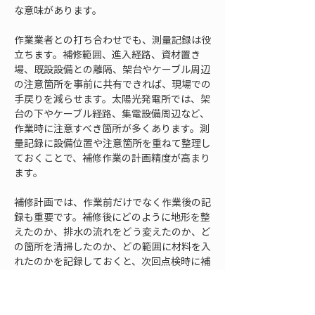
な意味があります。
作業業者との打ち合わせでも、測量記録は役
立ちます。補修範囲、進入経路、資材置き
場、既設設備との離隔、架台やケーブル周辺
の注意箇所を事前に共有できれば、現場での
手戻りを減らせます。太陽光発電所では、架
台の下やケーブル経路、集電設備周辺など、
作業時に注意すべき箇所が多くあります。測
量記録に設備位置や注意箇所を重ねて整理し
ておくことで、補修作業の計画精度が高まり
ます。
補修計画では、作業前だけでなく作業後の記
録も重要です。補修後にどのように地形を整
えたのか、排水の流れをどう変えたのか、ど
の箇所を清掃したのか、どの範囲に材料を入
れたのかを記録しておくと、次回点検時に補
修効果を確認しやすくなります。作業後の写
真だけでは高さや範囲が分かりにくい場合が
あるため、必要に応じて簡易な測量記録を残