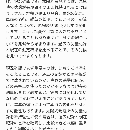
は、現況確認です。太陽光発電所では、完成
時の状態が長期間そのまま維持されるとは限
りません。地盤の締まり具合、雨水の流れ、
車両の通行、雑草の繁茂、周辺からの土砂流
入などによって、現場の状態は少しずつ変化
します。こうした変化は急に大きな不具合と
して現れることもありますが、多くの場合は
小さな兆候から始まります。過去の測量記録
と現在の測定結果を比べることで、その兆候
を見つけやすくなります。
現況確認でまず重要なのは、比較する基準を
そろえることです。過去の記録がどの座標系
で作成されているのか、高さの基準は何か、
どの基準点を使ったのかが不明なまま現在の
測量結果と比較すると、実際には変化してい
ないのにずれて見えることがあります。反対
に、基準の違いによって本当の変化を見落と
す可能性もあります。太陽光発電所の測量記
録を維持管理に使う場合は、過去記録と現在
記録の基準を確認し、比較できる状態に整え
てから判断することが大切です。