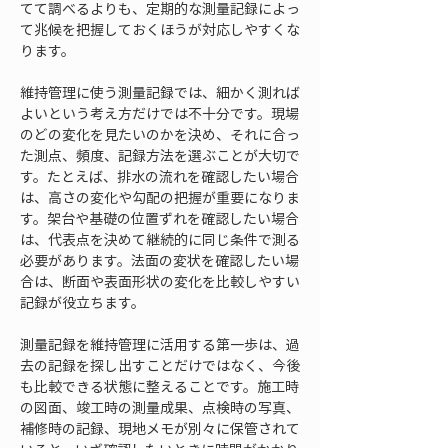
てて調べるよりも、定期的な測量記録によっ
て兆候を把握しておくほうが対応しやすくな
ります。
維持管理に使う測量記録では、細かく測れば
よいという考え方だけでは不十分です。現場
のどの変化を見たいのかを決め、それに合っ
た測点、頻度、記録方法を選ぶことが大切で
す。たとえば、排水の流れを確認したい場合
は、高さの変化や勾配の把握が重要になりま
す。架台や基礎の位置ずれを確認したい場合
は、代表点を決めて継続的に同じ条件で測る
必要があります。法面の変状を確認したい場
合は、断面や表面形状の変化を比較しやすい
記録が役立ちます。
測量記録を維持管理に活用する第一歩は、過
去の記録を探し出すことだけではなく、今後
も比較できる状態に整えることです。施工時
の図面、竣工時の測量成果、点検時の写真、
補修時の記録、現地メモが別々に保管されて