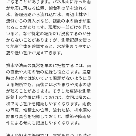
になることがあります。パネル面に降った雨
が地表に落ちる位置、架台列の間を流れる
水、管理通路から流れ込む水、周辺山林や上
流側からの流入水など、複数の水の動きが重
なることがあります。現場の一部だけを見て
いると、なぜ特定の場所だけ浸食するのか分
からないことがありますが、測量記録を使っ
て地形全体を確認すると、水が集まりやすい
筋や低い箇所が見えてきます。
排水や法面の異常を早めに把握するには、雨
の直後や大雨の後の記録も役立ちます。通常
時の点検では乾いていて問題がないように見
える場所でも、雨後には水たまりや濁水の跡
が残ることがあります。そうした痕跡を測量
記録上の位置に残しておけば、次回以降の点
検で同じ箇所を確認しやすくなります。雨後
の写真、堆積土の位置、流れた跡、排水溝の
詰まり具合を記録しておくと、季節や降雨条
件による傾向も把握しやすくなります。
法面や排水の管理では、異常を見つけた時点