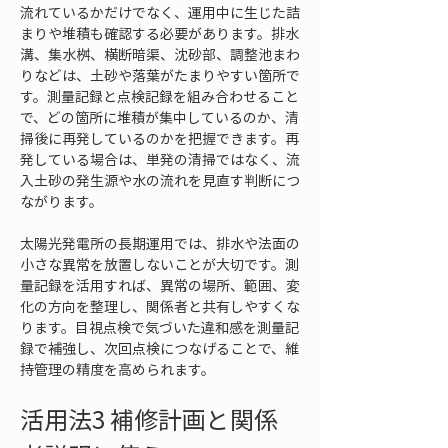
流れているかだけでなく、運用中に生じた詰
まりや堆積も確認する必要があります。排水
溝、集水桝、横断暗渠、沈砂部、調整池まわ
りなどは、土砂や落葉がたまりやすい箇所で
す。測量記録と点検記録を組み合わせること
で、どの箇所に堆積が集中しているのか、清
掃後に再発しているのかを把握できます。再
発している場合は、単発の清掃ではなく、流
入土砂の発生源や水の流れを見直す判断につ
ながります。
太陽光発電所の長期運用では、排水や法面の
小さな異常を放置しないことが大切です。測
量記録を活用すれば、異常の場所、範囲、変
化の方向を整理し、関係者と共有しやすくな
ります。目視点検で気づいた違和感を測量記
録で補強し、次回点検につなげることで、維
持管理の精度を高められます。
活用法3 補修計画と関係