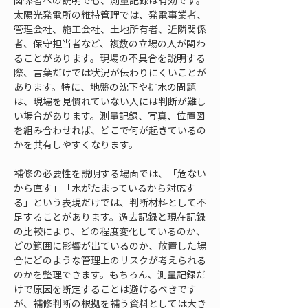
関係者への説明でも、測量記録は有効です。
太陽光発電所の維持管理では、発電事業者、
管理会社、施工会社、土地所有者、近隣関係
者、保守担当者など、複数の立場の人が関わ
ることがあります。現場の不具合を説明する
際、言葉だけでは状況が伝わりにくいことが
あります。特に、地盤の沈下や排水の問題
は、現場を見慣れていない人には判断が難し
い場合があります。測量記録、写真、位置図
を組み合わせれば、どこで何が起きているの
かを共有しやすくなります。
補修の必要性を説明する場面では、「危ない
から直す」「水がたまっているから対応す
る」という表現だけでは、判断材料として不
足することがあります。過去記録と現在記録
の比較により、どの程度変化しているのか、
どの範囲に影響が出ているのか、放置した場
合にどのような管理上のリスクが考えられる
のかを整理できます。もちろん、測量記録だ
けで原因を断定することは避けるべきです
が、補修判断の根拠を補う資料としては大き