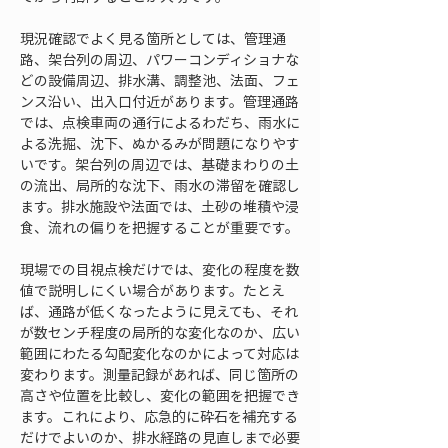
現況確認でよく見る箇所としては、管理通
路、架台列の周辺、パワーコンディショナな
どの設備周辺、排水溝、調整池、法面、フェ
ンス沿い、出入口付近があります。管理通路
では、点検車両の通行によるわだち、雨水に
よる洗掘、沈下、ぬかるみが問題になりやす
いです。架台列の周辺では、基礎まわりの土
の流出、局所的な沈下、雨水の滞留を確認し
ます。排水施設や法面では、土砂の堆積や浸
食、流れの偏りを把握することが重要です。
現場での目視点検だけでは、変化の程度を数
値で説明しにくい場合があります。たとえ
ば、通路が低くなったように見えても、それ
が数センチ程度の局所的な変化なのか、広い
範囲にわたる勾配変化なのかによって対応は
変わります。測量記録があれば、同じ箇所の
高さや位置を比較し、変化の範囲を把握でき
ます。これにより、応急的に砕石を補充する
だけでよいのか、排水経路の見直しまで必要