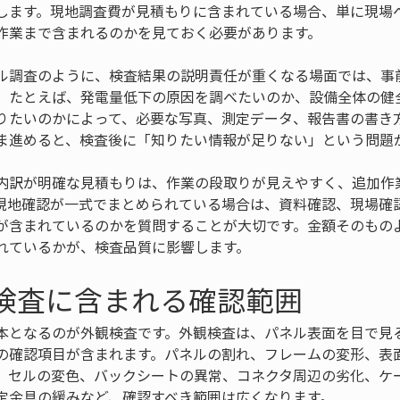
します。現地調査費が見積もりに含まれている場合、単に現場
作業まで含まれるのかを見ておく必要があります。
ル調査のように、検査結果の説明責任が重くなる場面では、事
。たとえば、発電量低下の原因を調べたいのか、設備全体の健
りたいのかによって、必要な写真、測定データ、報告書の書き
ま進めると、検査後に「知りたい情報が足りない」という問題
内訳が明確な見積もりは、作業の段取りが見えやすく、追加作
現地確認が一式でまとめられている場合は、資料確認、現場確
が含まれているのかを質問することが大切です。金額そのもの
れているかが、検査品質に影響します。
観検査に含まれる確認範囲
本となるのが外観検査です。外観検査は、パネル表面を目で見
の確認項目が含まれます。パネルの割れ、フレームの変形、表
、セルの変色、バックシートの異常、コネクタ周辺の劣化、ケ
定金具の緩みなど、確認すべき範囲は広くなります。