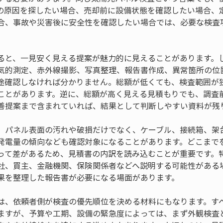
の原因を探したい場合、売却前に設備状態を確認したい場合、
合、事故や災害後に安全性を確認したい場合では、必要な検査
ると、一見安く見える提案が魅力的に見えることがあります。
気的測定、赤外線撮影、写真整理、報告書作成、異常箇所の位
途確認しなければ分かりません。総額が低くても、検査範囲が
ことがあります。逆に、総額が高く見える見積もりでも、調査
善提案まで含まれていれば、結果として判断しやすい資料が残
、パネル表面の汚れや破損だけでなく、ケーブル、接続箱、架
発電量の傾向なども確認対象になることがあります。どこまで
って差があるため、見積書の内訳を読み込むことが重要です。
社、買主、金融機関、保険関係者などへ説明する可能性がある
果を整理した報告書が必要になる場面があります。
は、依頼者側が検査の優先順位を決める材料にもなります。す
ますが、予算や工期、設備の緊急度によっては、まず外観検査