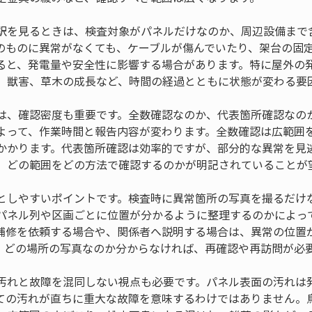
訳を見るときは、検査対象がパネルだけなのか、周辺設備まで
のものに異常がなくても、ケーブルが傷んでいたり、架台の固
ると、発電量や安全性に影響する場合があります。特に屋外の
、獣害、草木の成長など、時間の経過とともに状態が変わる要
は、確認密度も重要です。全数確認なのか、代表箇所確認なの
よって、作業時間と報告内容が変わります。全数確認は広範囲
かかります。代表箇所確認は効率的ですが、部分的な異常を見
、どの範囲をどの方法で確認するのかが明記されていることが
としやすいポイントです。検査時に異常箇所の写真を撮るだけ
パネル列や区画ごとに位置が分かるように整理するのかによっ
補修を依頼する場合や、関係者へ説明する場合は、異常の位置
、どの場所の写真なのか分からなければ、再確認や再訪問が必
汚れと故障を混同しない視点も必要です。パネル表面の汚れは
ての汚れが直ちに重大な故障を意味するわけではありません。