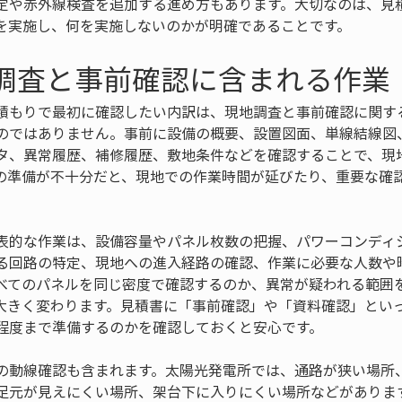
定や赤外線検査を追加する進め方もあります。大切なのは、見
を実施し、何を実施しないのかが明確であることです。
地調査と事前確認に含まれる作業
積もりで最初に確認したい内訳は、現地調査と事前確認に関す
のではありません。事前に設備の概要、設置図面、単線結線図
タ、異常履歴、補修履歴、敷地条件などを確認することで、現
の準備が不十分だと、現地での作業時間が延びたり、重要な確
表的な作業は、設備容量やパネル枚数の把握、パワーコンディ
る回路の特定、現地への進入経路の確認、作業に必要な人数や
べてのパネルを同じ密度で確認するのか、異常が疑われる範囲
大きく変わります。見積書に「事前確認」や「資料確認」とい
程度まで準備するのかを確認しておくと安心です。
の動線確認も含まれます。太陽光発電所では、通路が狭い場所
足元が見えにくい場所、架台下に入りにくい場所などがありま