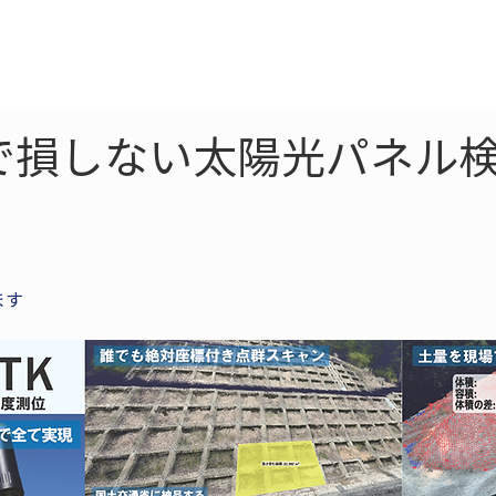
ne
LiDAR
ドローン
360
ソーラー
で損しない太陽光パネル検
ます