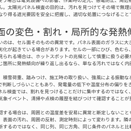
使う場合は電気設備への影響、作業時の足元、感電防止、周辺
ん。太陽光パネル検査の目的は、汚れを見つけてその場で無理
なり得る遮光要因を安全に把握し、適切な処置につなげること
ル面の変色・割れ・局所的な発熱
いのは、セル面そのものの異常です。パネル表面のガラスに大
劣化が起きている場合があります。セルの一部にひび、色むら
見られる場合は、ホットスポットの兆候として慎重に扱う必要
じ箇所に発熱傾向が繰り返し出るなら、単なる汚れではなく内
、積雪荷重、踏みつけ、施工時の取り扱い、強風による振動な
で判断しづらいこともあり、発電量の低下や温度分布の偏りを
ネル検査では、割れを見つけることだけに集中するのではなく
気象イベント、清掃や点検の履歴を結びつけて確認することが
認する場合は、周囲との温度差を安易に異常と断定しないこと
、表面の汚れ、周囲の反射、測定時刻によって変わります。隣
断するのではなく、同じ列、同じ方角、同じ条件のパネルと比