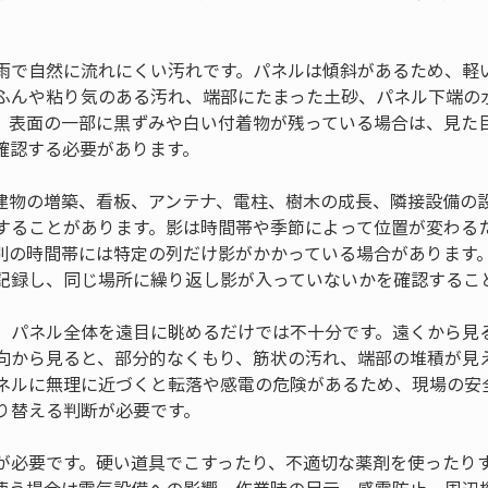
雨で自然に流れにくい汚れです。パネルは傾斜があるため、軽
ふんや粘り気のある汚れ、端部にたまった土砂、パネル下端の
。表面の一部に黒ずみや白い付着物が残っている場合は、見た
確認する必要があります。
建物の増築、看板、アンテナ、電柱、樹木の成長、隣接設備の
することがあります。影は時間帯や季節によって位置が変わる
別の時間帯には特定の列だけ影がかかっている場合があります
記録し、同じ場所に繰り返し影が入っていないかを確認するこ
、パネル全体を遠目に眺めるだけでは不十分です。遠くから見
向から見ると、部分的なくもり、筋状の汚れ、端部の堆積が見
ネルに無理に近づくと転落や感電の危険があるため、現場の安
り替える判断が必要です。
が必要です。硬い道具でこすったり、不適切な薬剤を使ったり