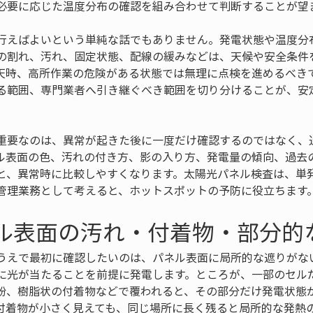
必要に応じた温度分布の確認を組み合わせて判断することが望
行えばよいという単純な話でもありません。発電状態や温度分
の割れ、汚れ、固定状態、配線の緩みなどは、天候や安全条件
天時、高所作業の危険がある状態では無理に点検を進めるべき
る範囲、専門業者へ引き継ぐべき範囲を切り分けることが、安
重要なのは、異常が起きた後に一度だけ確認するのではなく、
ル表面の色、汚れの付き方、影の入り方、発電量の傾向、過去
と、異常時に比較しやすくなります。太陽光パネル検査は、単
管理業務として考えると、ホットスポットの予防に役立ちます
ネル表面の汚れ・付着物・部分的
うえで最初に確認したいのは、パネル表面に局所的な遮りがな
に光が当たることを前提に発電します。ところが、一部のセル
粉、樹脂状の付着物などで覆われると、その部分だけ発電状態
付着物が小さく見えても、同じ場所に長く残ると局所的な発熱