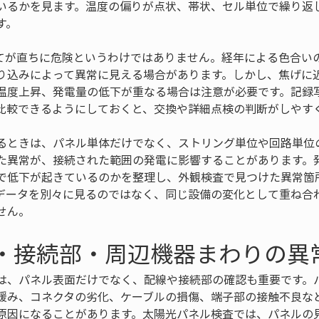
いるかを見ます。温度の偏りが点状、帯状、セル単位で繰り返
す。
てが直ちに危険というわけではありません。経年による色合い
り込みによって異常に見える場合があります。しかし、焦げに
温度上昇、発電量の低下が重なる場合は注意が必要です。記録
比較できるようにしておくと、交換や詳細点検の判断がしやす
るときは、パネル単体だけでなく、ストリング単位や回路単位
た異常が、接続された範囲の発電に影響することがあります。
で低下が起きているのかを整理し、外観検査で見つけた異常箇
データを別々に見るのではなく、同じ設備の変化として重ね合
せん。
線・接続部・周辺機器まわりの異
は、パネル表面だけでなく、配線や接続部の確認も重要です。
緩み、コネクタの劣化、ケーブルの損傷、端子部の接触不良な
原因になることがあります。太陽光パネル検査では、パネルの