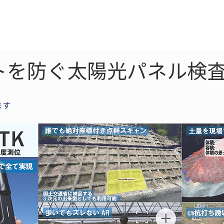
ne
LiDAR
ドローン
360
ソーラー
トを防ぐ太陽光パネル検査
ます