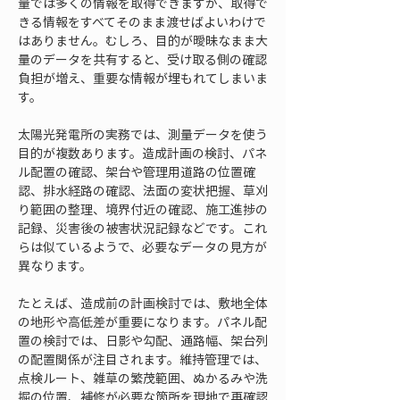
量では多くの情報を取得できますが、取得で
きる情報をすべてそのまま渡せばよいわけで
はありません。むしろ、目的が曖昧なまま大
量のデータを共有すると、受け取る側の確認
負担が増え、重要な情報が埋もれてしまいま
す。
太陽光発電所の実務では、測量データを使う
目的が複数あります。造成計画の検討、パネ
ル配置の確認、架台や管理用道路の位置確
認、排水経路の確認、法面の変状把握、草刈
り範囲の整理、境界付近の確認、施工進捗の
記録、災害後の被害状況記録などです。これ
らは似ているようで、必要なデータの見方が
異なります。
たとえば、造成前の計画検討では、敷地全体
の地形や高低差が重要になります。パネル配
置の検討では、日影や勾配、通路幅、架台列
の配置関係が注目されます。維持管理では、
点検ルート、雑草の繁茂範囲、ぬかるみや洗
掘の位置、補修が必要な箇所を現地で再確認