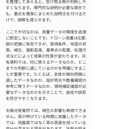
を整理して添えると、受け取る側が判断しや
すくなります。専門的な説明が必要な場合で
も、要点を簡潔にまとめた説明文を付けるだ
けで、誤解を減らせます。
ここで大切なのは、測量データの精度を過度
に断定しないことです。ドローン測量は広範
囲の把握に有効ですが、取得条件、地表の状
態、植生、撮影高度、基準点の配置、処理方
法などによって成果の性質が変わります。共
有資料では、何に使えるデータなのか、どこ
までの判断に適しているのかを明確にするこ
とが重要です。たとえば、全体の傾向把握に
適したデータなのか、設計照合や数量確認の
参考に使うデータなのか、現地補足確認が必
要なデータなのかを示すことで、過信や誤用
を防ぎやすくなります。
太陽光発電所では、植生の影響も無視できま
せん。草が伸びている時期に測量したデータ
では、地盤面ではなく草の表面を拾っている
部分が含まれる場合があります。法面や排水