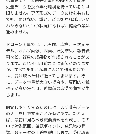
も重要です。太陽光発電所の関係者全員が、
測量データを扱う専門環境を持っているとは
限りません。専門形式のデータだけを共有し
ても、開けない、重い、どこを見ればよいか
わからないという状況になれば、確認作業は
進みません。
ドローン測量では、元画像、点群、三次元モ
デル、オルソ画像、図面、計測結果、報告資
料など、複数の成果物が作成されることがあ
ります。これらは用途ごとに価値があります
が、すべてを同じ階層に入れて送るだけで
は、受け取った側が迷ってしまいます。特
に、データ容量が大きい場合や、専門的な拡
張子が多い場合は、確認前の段階で負担が生
じます。
閲覧しやすくするためには、まず共有データ
の入口を用意することが有効です。たとえ
ば、最初に見るべき概要資料を作成し、その
中で対象範囲、確認ポイント、成果物の種
類、各データの用途を説明します。受け取る