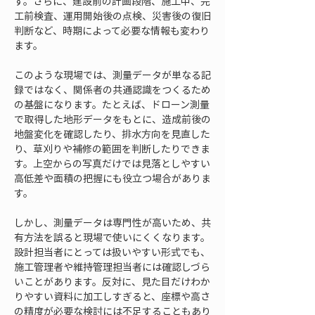
す。さらに、建設前の計画段階、施工中、完
工前検査、運用開始後の点検、災害後の復旧
判断など、時期によって必要な情報も変わり
ます。
このような現場では、測量データが単なる記
録ではなく、関係者の共通認識をつくるため
の基盤になります。たとえば、ドローン測量
で取得した地形データをもとに、造成前後の
地盤変化を確認したり、排水方向を見直した
り、草刈りや補修の範囲を判断したりできま
す。上空からの写真だけでは見落としやすい
高低差や面積の把握にも役立つ場合がありま
す。
しかし、測量データは専門性が高いため、共
有方法を誤ると現場で使いにくくなります。
設計担当者にとっては扱いやすい形式でも、
施工管理者や維持管理担当者には確認しづら
いことがあります。反対に、見た目だけわか
りやすい資料に加工しすぎると、座標や高さ
の精度が必要な検討には不足することもあり