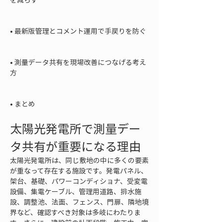
• 
最新版管理とコメント運用で手戻りを防ぐ

• 
測量データ共有を現場改善につなげる考え
方

• 
まとめ
太陽光発電所で測量デー
タ共有が重要になる理由
太陽光発電所は、同じ敷地の中に多くの要素
が重なって存在する施設です。発電パネル、
架台、基礎、パワーコンディショナ、受変電
設備、集電ケーブル、管理用道路、排水施
設、調整池、法面、フェンス、門扉、隣地境
界など、確認すべき対象は多岐にわたりま