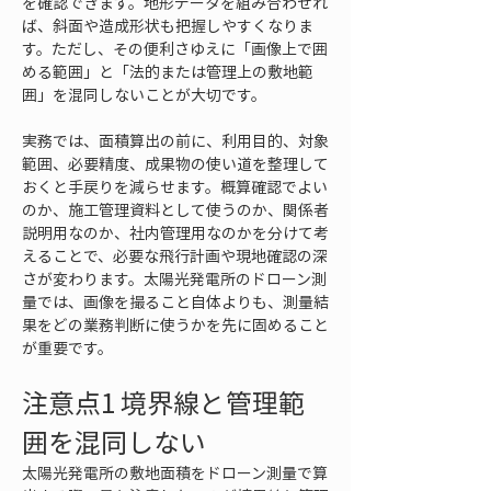
を確認できます。地形データを組み合わせれ
ば、斜面や造成形状も把握しやすくなりま
す。ただし、その便利さゆえに「画像上で囲
める範囲」と「法的または管理上の敷地範
囲」を混同しないことが大切です。
実務では、面積算出の前に、利用目的、対象
範囲、必要精度、成果物の使い道を整理して
おくと手戻りを減らせます。概算確認でよい
のか、施工管理資料として使うのか、関係者
説明用なのか、社内管理用なのかを分けて考
えることで、必要な飛行計画や現地確認の深
さが変わります。太陽光発電所のドローン測
量では、画像を撮ること自体よりも、測量結
果をどの業務判断に使うかを先に固めること
が重要です。
注意点1 境界線と管理範
囲を混同しない
太陽光発電所の敷地面積をドローン測量で算