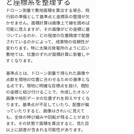
と座標系を整理する
ドローン測量で敷地面積を算出する場合、飛
行前の準備として基準点と座標系の整理が欠
かせません。面積計算は画像上で線を囲めば
可能に見えますが、その画像がどの座標に基
づいているのか、どの程度の位置精度で配置
されているのかによって、成果物の信頼性が
変わります。特に太陽光発電所のように広い
敷地では、位置のずれが面積計算に影響しや
すくなります。
基準点とは、ドローン測量で得られた画像や
点群を現地の位置に合わせるための基準とな
る点です。現地に明確な目標点を設け、既知
の座標と結び付けることで、作成したオルソ
画像や地形データの位置ずれを抑えやすくな
ります。基準点が不足していたり、配置が偏
っていたりすると、画像はきれいに見えて
も、全体の伸び縮みや回転が残ることがあり
ます。その状態で面積を算出すると、見た目
以上に誤差が含まれる可能性があります。