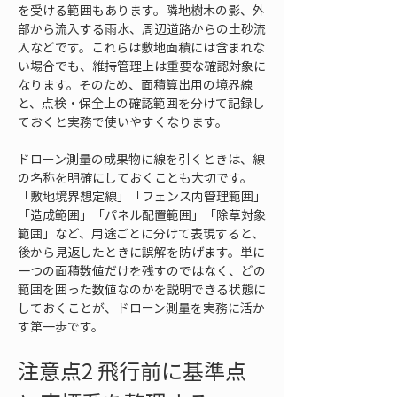
を受ける範囲もあります。隣地樹木の影、外
部から流入する雨水、周辺道路からの土砂流
入などです。これらは敷地面積には含まれな
い場合でも、維持管理上は重要な確認対象に
なります。そのため、面積算出用の境界線
と、点検・保全上の確認範囲を分けて記録し
ておくと実務で使いやすくなります。
ドローン測量の成果物に線を引くときは、線
の名称を明確にしておくことも大切です。
「敷地境界想定線」「フェンス内管理範囲」
「造成範囲」「パネル配置範囲」「除草対象
範囲」など、用途ごとに分けて表現すると、
後から見返したときに誤解を防げます。単に
一つの面積数値だけを残すのではなく、どの
範囲を囲った数値なのかを説明できる状態に
しておくことが、ドローン測量を実務に活か
す第一歩です。
注意点2 飛行前に基準点