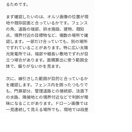
るためです。
まず確認したいのは、オルソ画像の位置が現
地や既存図面と合っているかです。フェンス
の角、道路の端部、排水施設、建物、既知
点、境界付近の目標物など、複数の場所で確
認します。一部だけ合っていても、別の場所
でずれていることがあります。特に広い太陽
光発電所では、端部や細長い敷地でずれが目
立つ場合があります。面積算出に使う範囲全
体で、偏りがないかを見ます。
次に、線引きした範囲が目的と合っているか
を確認します。フェンス内を囲ったつもりで
も、門扉部分、管理道路との接続部、法面下
の水路、隣接地との境界付近などで判断が曖
昧になることがあります。ドローン画像では
一見連続して見える場所でも、現地では段差
や構造物で管理範囲が分かれている場合があ
ります。面積算出の線は、画像上だけで決め
ず、必要に応じて現地写真や現場メモと照合