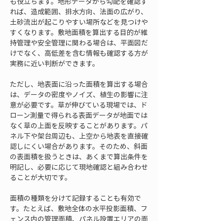
も役立ちます。地形データから勾配を確認す
れば、造成範囲、排水方向、法面の広がり、
土砂流出が起こりやすい場所などを見つけや
すくなります。敷地面積を算出する目的が維
持管理や安全管理に関わる場合は、平面図だ
けでなく、高低差を含む情報も確認する方が
実務に近い判断ができます。
ただし、地表面に沿った面積を算出する場合
は、データの密度やノイズ、植生の影響に注
意が必要です。草が伸びている現場では、ド
ローン測量で得られる表面データが地面では
なく草の上面を反映することがあります。パ
ネル下や架台周辺も、上空から地表を直接確
認しにくい場合があります。そのため、斜面
の表面積を扱うときは、あくまで算出条件を
明記し、必要に応じて現地確認と組み合わせ
ることが大切です。
面積の種類を分けて記録することも有効で
す。たとえば、敷地全体の水平投影面積、フ
ェンス内の管理面積、パネル設置エリアの面