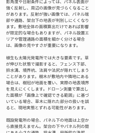
影角度や日射条件によっては、パネル表面が
強く反射し、周辺の画像が見づらくなること
があります。反射が強い画像では、パネル端
部や通路、架台下の地表が判別しにくくなり
ます。敷地全体の面積算出だけであれば影響
が限定的な場合もありますが、パネル設置エ
リアや管理通路の面積を細かく分ける場合
は、画像の見やすさが重要になります。
植生も太陽光発電所では大きな要素です。草
が伸びた状態で撮影すると、フェンス下部、
排水溝、境界杭、法肩や法尻が隠れてしまう
ことがあります。樹木が敷地内や隣地にある
場合は、樹冠が地面を覆い、実際の地表境界
を見えにくくします。ドローン測量で算出し
た面積が「画像上で確認できる範囲」に基づ
いている場合、草木に隠れた部分の扱いを誤
ると、現地実態とずれる可能性があります。
既設発電所の場合、パネル下の地面は上空か
ら直接見えません。架台の下やパネル列の間
にある小さな通路、排水溝、局所的な洗掘、