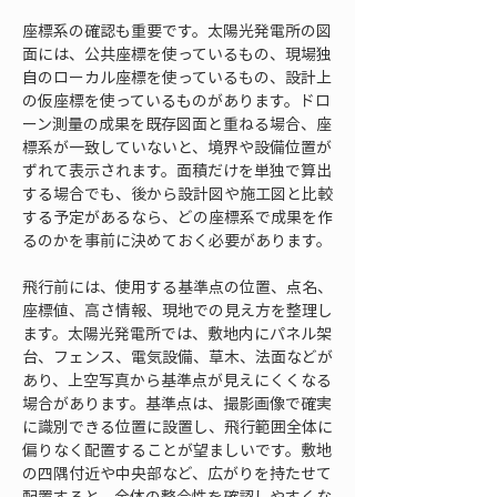
座標系の確認も重要です。太陽光発電所の図
面には、公共座標を使っているもの、現場独
自のローカル座標を使っているもの、設計上
の仮座標を使っているものがあります。ドロ
ーン測量の成果を既存図面と重ねる場合、座
標系が一致していないと、境界や設備位置が
ずれて表示されます。面積だけを単独で算出
する場合でも、後から設計図や施工図と比較
する予定があるなら、どの座標系で成果を作
るのかを事前に決めておく必要があります。
飛行前には、使用する基準点の位置、点名、
座標値、高さ情報、現地での見え方を整理し
ます。太陽光発電所では、敷地内にパネル架
台、フェンス、電気設備、草木、法面などが
あり、上空写真から基準点が見えにくくなる
場合があります。基準点は、撮影画像で確実
に識別できる位置に設置し、飛行範囲全体に
偏りなく配置することが望ましいです。敷地
の四隅付近や中央部など、広がりを持たせて
配置すると、全体の整合性を確認しやすくな