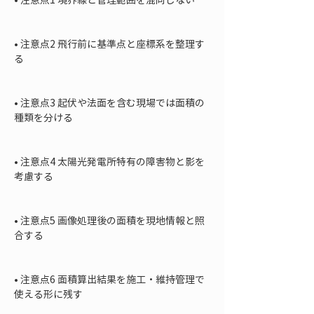
• 
注意点2 飛行前に基準点と座標系を整理す
る

• 
注意点3 起伏や法面を含む現場では面積の
種類を分ける

• 
注意点4 太陽光発電所特有の障害物と影を
考慮する

• 
注意点5 画像処理後の面積を現地情報と照
合する

• 
注意点6 面積算出結果を施工・維持管理で
使える形に残す
