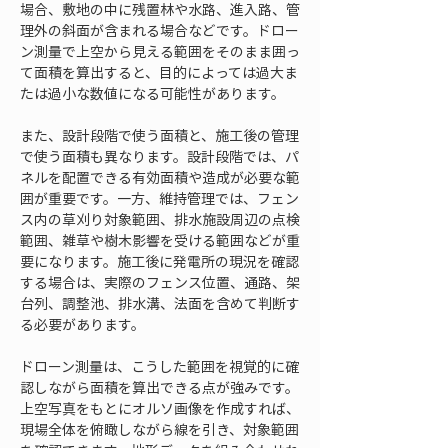
場合、敷地の中に残置林や水路、進入路、管
理外の斜面が含まれる場合などです。ドロー
ン測量で上空から見える範囲をそのまま囲っ
て面積を算出すると、目的によっては過大ま
たは過小な数値になる可能性があります。
また、設計段階で使う面積と、施工後の管理
で使う面積も異なります。設計段階では、パ
ネルを配置できる有効面積や造成が必要な範
囲が重要です。一方、維持管理では、フェン
ス内の草刈り対象範囲、排水施設周辺の点検
範囲、雑草や樹木影響を受ける範囲などが重
要になります。施工後に発電所の現況を確認
する場合は、実際のフェンス位置、通路、架
台列、調整池、排水溝、法面を含めて判断す
る必要があります。
ドローン測量は、こうした範囲を視覚的に確
認しながら面積を算出できる点が強みです。
上空写真をもとにオルソ画像を作成すれば、
現場全体を俯瞰しながら線を引き、対象範囲