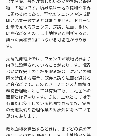
出する際、最も注意したいのが境界線と管理
範囲の違いです。境界線は土地の権利や筆界
に関わる線であり、現地のフェンスや造成範
囲と必ず一致するとは限りません。ドローン
測量で見えるフェンス、道路、法面、樹林、
畦畔などをそのまま土地境界と判断すると、
誤った面積算出につながる可能性がありま
す。
太陽光発電所では、フェンスが敷地境界より
内側に設置されていることがあります。境界
沿いに保安上の余裕を取る場合、隣地との離
隔を確保する場合、既存水路や法面を避ける
場合などです。このとき、フェンス内面積は
維持管理範囲としては有効でも、土地全体の
面積とは異なります。逆に、土地としては所
有または使用している範囲であっても、実際
の発電設備や管理作業の対象外になっている
部分もあります。
敷地面積を算出するときは、まずどの線を基
準にするのかを明確にします。土地境界を基