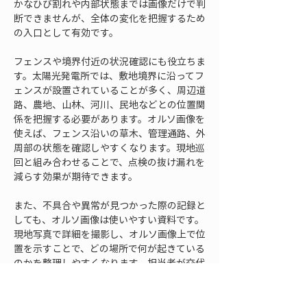
かなひび割れや内部状態までは画像だけで判
断できませんが、全体の変化を把握するため
の入口として有効です。
フェンスや境界付近の状況確認にも役立ちま
す。太陽光発電所では、敷地境界に沿ってフ
ェンスが設置されていることが多く、周辺道
路、農地、山林、河川、民地などとの位置関
係を把握する必要があります。オルソ画像を
使えば、フェンス沿いの草木、管理通路、外
周部の状態を確認しやすくなります。現地巡
回と組み合わせることで、点検の抜け漏れを
減らす効果が期待できます。
また、不具合や異常が見つかった際の記録と
しても、オルソ画像は使いやすい資料です。
現地写真で詳細を撮影し、オルソ画像上で位
置を示すことで、どの場所で何が起きている
のかを整理しやすくなります。担当者が交代
した場合でも、画像上の位置情報があれば引
き継ぎがしやすくなります。過去の記録と比
較すれば、不具合がいつごろから発生してい