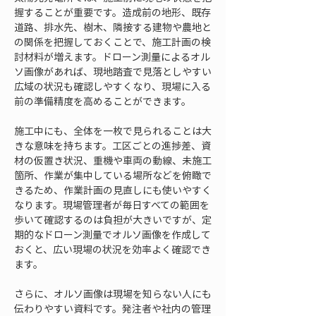
握することが重要です。造成前の地形、既存
道路、排水先、樹木、隣接する建物や農地と
の関係を把握しておくことで、施工計画の検
討材料が増えます。ドローン測量によるオル
ソ画像があれば、現地踏査で見落としやすい
広域の状況も確認しやすくなり、現場に入る
前の準備精度を高めることができます。
施工中にも、全体を一枚で見られることは大
きな意味を持ちます。工区ごとの進捗差、資
材の仮置き状況、重機や車両の動線、未施工
箇所、作業が集中している場所などを俯瞰で
きるため、作業計画の見直しにも使いやすく
なります。現場管理者が毎日すべての範囲を
歩いて確認するのは負担が大きいですが、定
期的なドローン測量でオルソ画像を作成して
おくと、広い現場の状況を効率よく確認でき
ます。
さらに、オルソ画像は現場を知らない人にも
伝わりやすい資料です。発注者や社内の管理