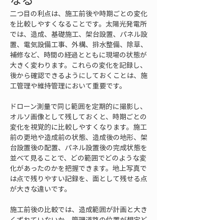
二つ目の利点は、施工前後や時期ごとの変化
を比較しやすくなることです。太陽光発電所
では、造成、基礎施工、架台設置、パネル設
置、電気設備工事、外構、排水整備、除草、
補修など、時間の経過とともに現場の状態が
大きく変わります。これらの変化を記録し、
後から確認できるようにしておくことは、施
工管理や維持管理において重要です。
ドローン測量で同じ範囲を定期的に撮影し、
オルソ画像として残しておくと、時期ごとの
変化を視覚的に比較しやすくなります。施工
前の更地や造成前の状態、造成後の地形、架
台設置後の配置、パネル設置後の完成状態を
並べて見ることで、どの範囲でどのような変
化があったのかを把握できます。地上写真で
は点で残りやすい記録を、面として残せる点
が大きな違いです。
施工前後の比較では、造成範囲が計画と大き
くずれていないか、管理道路の位置が想定ど