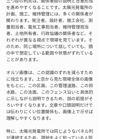
三つ目の利点は、関係者間の説明と合意形成
を進めやすくなることです。太陽光発電所の
計画、施工、維持管理には、多くの関係者が
関わります。発注者、設計者、施工会社、測
量担当者、電気工事担当者、維持管理担当
者、土地所有者、行政協議の関係者など、そ
れぞれが異なる視点で現場を見ています。そ
のため、同じ場所について話していても、頭
の中で想定している範囲や状態がずれている
ことがあります。
オルソ画像は、この認識のずれを減らすため
に役立ちます。上空から見た現場全体の画像
をもとに、この区画、この管理道路、この排
水路、この法面、このフェンス沿いと具体的
に示しながら説明できるため、話の前提がそ
ろいやすくなります。文章や口頭説明だけで
は伝わりにくい位置関係も、画像上で示せば
理解しやすくなります。
特に、太陽光発電所では同じようなパネル列
が連続するため、現地をよく知っている人同