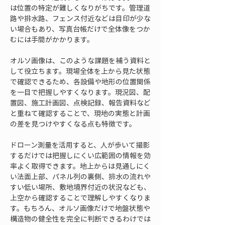
は位置の特定が難しくなりがちです。管理道
路や排水路、フェンス付近などは目印が少な
い場合もあり、写真台帳だけで全体像をつか
むには手間がかかります。
オルソ画像は、このような課題を補う資料と
して役立ちます。現場全体を上から見た状態
で確認できるため、各設備や地形の位置関係
を一目で把握しやすくなります。現況図、配
置図、施工計画図、点検記録、報告資料など
と重ねて確認することで、現地の実態と計画
の差を見つけやすくなる点も特徴です。
ドローン測量を活用すると、人が歩いて撮影
するだけでは把握しにくい広範囲の情報を効
率よく取得できます。地上からは見通しにく
い法面上部、パネル列の裏側、排水の流れや
すい低い場所、敷地境界付近の状況なども、
上空から確認することで理解しやすくなりま
す。もちろん、オルソ画像だけで地盤状態や
構造物の健全性を完全に判断できるわけでは