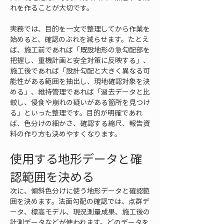
れを作ることが大切です。
実務では、目的を一文で整理してから作業を
始めると、確認のぶれを減らせます。たとえ
ば、施工前であれば「既設地形の急勾配部を
把握し、重機計画と安全対策に反映する」、
施工後であれば「設計勾配と大きく異なる可
能性がある範囲を抽出し、現地確認対象を決
める」、維持管理であれば「過去データと比
較し、侵食や崩れの疑いがある箇所を見つけ
る」といった整理です。目的が明確であれ
ば、色分けの細かさ、確認する縮尺、報告資
料の作り方も決めやすくなります。
使用する地形データと確
認範囲を決める
次に、傾斜色分けに使う地形データと確認範
囲を決めます。法面勾配の確認では、点群デ
ータ、標高モデル、現況測量成果、施工後の
計測データなどが使われます。どのデータを