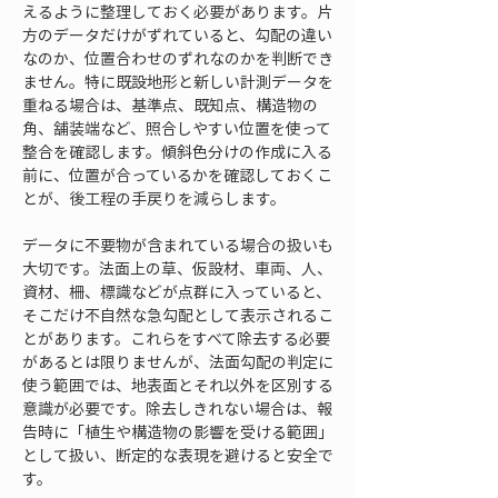
えるように整理しておく必要があります。片
方のデータだけがずれていると、勾配の違い
なのか、位置合わせのずれなのかを判断でき
ません。特に既設地形と新しい計測データを
重ねる場合は、基準点、既知点、構造物の
角、舗装端など、照合しやすい位置を使って
整合を確認します。傾斜色分けの作成に入る
前に、位置が合っているかを確認しておくこ
とが、後工程の手戻りを減らします。
データに不要物が含まれている場合の扱いも
大切です。法面上の草、仮設材、車両、人、
資材、柵、標識などが点群に入っていると、
そこだけ不自然な急勾配として表示されるこ
とがあります。これらをすべて除去する必要
があるとは限りませんが、法面勾配の判定に
使う範囲では、地表面とそれ以外を区別する
意識が必要です。除去しきれない場合は、報
告時に「植生や構造物の影響を受ける範囲」
として扱い、断定的な表現を避けると安全で
す。