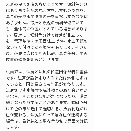
来形の良否を決めないことです。傾斜色分け
はあくまで勾配の見え方を示すものであり、
高さの差や水平位置の差を直接示すものでは
ありません。設計と現況の傾斜が似ていて
も、全体的に位置がずれている場合がありま
す。反対に、傾斜色分けでは差が目立って
も、管理基準内の表面仕上げや排水上問題の
ないすり付けである場合もあります。そのた
め、必要に応じて断面比較、高さ差分、平面
位置の確認を組み合わせます。
法面では、法肩と法尻の位置関係が特に重要
です。法肩が設計より内側または外側にずれ
ていると、同じ高さでも勾配が変わります。
法尻側で排水施設や構造物との取り合いがあ
る場合、そこだけ勾配が急になったり、逆に
緩くなったりすることがあります。傾斜色分
けで色の帯が途中で途切れる、法肩付近だけ
色が変わる、法尻に沿って急な色が連続する
場合は、設計線との重ね合わせで原因を確認
します。