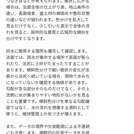
つなぎ目などが考えられます。面状に広がる
場合は、法面全体の仕上がり差、地山条件の
違い、表面侵食、盛土材の締固めや整形状態
の違いなどが疑われます。色分けを拡大して
見るだけでなく、少し引いた表示で全体の流
れを見ると、局所的な異常と広域的な傾向を
分けやすくなります。
排水に関係する箇所も優先して確認します。
法面では、雨水が集中する場所で表面が削ら
れたり、法尻に土砂がたまったりすることが
あります。傾斜色分けで細い筋状の変化が法
肩から法尻へ続いている場合、現地で水みち
になっていないか確認する価値があります。
勾配が急な部分そのものだけでなく、その上
流側に水が集まりやすい地形がないかを見る
ことも重要です。傾斜色分けを単なる勾配確
認ではなく、水の流れを想像する資料として
使うと、維持管理上の気づきが増えます。
また、データの境界や欠測範囲による不連続
にも注意します。複数回の計測データを合成