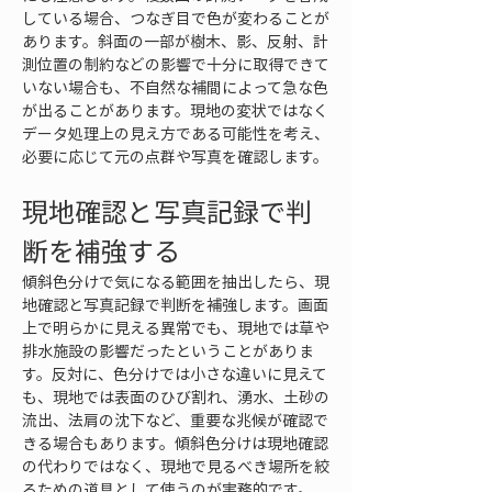
している場合、つなぎ目で色が変わることが
あります。斜面の一部が樹木、影、反射、計
測位置の制約などの影響で十分に取得できて
いない場合も、不自然な補間によって急な色
が出ることがあります。現地の変状ではなく
データ処理上の見え方である可能性を考え、
必要に応じて元の点群や写真を確認します。
現地確認と写真記録で判
断を補強する
傾斜色分けで気になる範囲を抽出したら、現
地確認と写真記録で判断を補強します。画面
上で明らかに見える異常でも、現地では草や
排水施設の影響だったということがありま
す。反対に、色分けでは小さな違いに見えて
も、現地では表面のひび割れ、湧水、土砂の
流出、法肩の沈下など、重要な兆候が確認で
きる場合もあります。傾斜色分けは現地確認
の代わりではなく、現地で見るべき場所を絞
るための道具として使うのが実務的です。