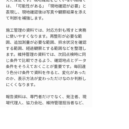
は、「可能性がある」「現地確認が必要」と
表現し、現地確認後は写真や観察結果を添え
て判断を補強します。
施工管理の資料では、対応方針も残すと実務
に使いやすくなります。再整形が必要な範
囲、追加測量が必要な範囲、排水状況を確認
する範囲、経過観察とする範囲などを整理し
ます。維持管理の資料では、次回点検時に同
じ条件で比較できるよう、確認地点とデータ
条件をそろえておくことが重要です。毎回違
う色分け条件で資料を作ると、変化があった
のか、表示方法が変わっただけなのか判断し
にくくなります。
報告資料は、専門者だけでなく、発注者、現
場代理人、協力会社、維持管理担当者など、
さまざまな立場の人が見る可能性がありま
す。そのため、専門用語だけに頼らず、何が
分かり、何が未確認で、次に何をするべきか
が伝わる構成にします。傾斜色分けは視覚的