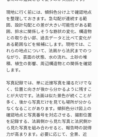
現地に行く前には、傾斜色分け上で確認地点
を整理しておきます。急勾配が連続する範
囲、設計勾配との差が大きい可能性がある範
囲、排水に関係しそうな筋状の変化、構造物
との取り合い部、過去データと比べて変化が
ある範囲などを候補にします。現地では、こ
れらの地点について、法肩から法尻までのつ
ながり、表面の状態、水の流れ、土砂の堆
積、植生の影響、周辺構造物との関係を確認
します。
写真記録では、単に近接写真を撮るだけでな
く、位置と向きが後から分かるように残すこ
とが大切です。法面は似た景色が続くことが
多く、後から写真だけを見ても場所が分から
なくなることがあります。傾斜色分け図上の
確認地点と写真番号を対応させる、撮影位置
を記録する、法肩側から見た写真と法尻側か
ら見た写真を組み合わせると、報告時の説得
力が高まります。必要に応じて、全景、近