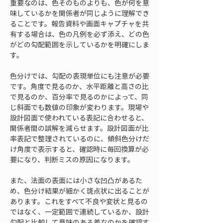
重要なのは、色そのものよりも、色が何を意
味しているかを関係者が同じように理解でき
ることです。報告資料や画面キャプチャを共
有する場合は、色の凡例を必ず添え、どの色
がどの勾配範囲を示しているかを明確にしま
す。
色分けでは、勾配の表現単位にも注意が必要
です。角度で見るのか、水平距離と高さの比
で見るのか、百分率で見るのかによって、同
じ斜面でも数値の印象が変わります。現場や
設計図面で使われている表記に合わせると、
関係者間の誤解を減らせます。設計図面が比
率表記で整理されているのに、傾斜色分けだ
け角度で表示すると、確認時に毎回換算が必
要になり、判断ミスの原因になります。
また、法面の表面には小さな凹凸があるた
め、色分け結果が細かく斑点状に出ることが
あります。これをすべて不良や変状と見るの
ではなく、一定範囲で連続しているか、設計
勾配と比較して意味のある差なのかを確認す