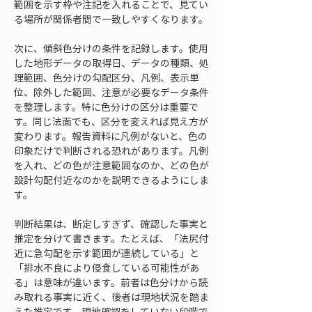
範囲を示す枠や注記を入れることで、見てい
る場所が関係者間で一致しやすくなります。
次に、傾斜色分けの条件を記録します。使用
した地形データの取得日、データの種類、処
理範囲、色分けの勾配区分、凡例、表示単
位、除外した範囲、注意が必要なデータ条件
を整理します。特に色分けの区分は重要で
す。同じ法面でも、区分を変えれば見え方が
変わります。報告資料に凡例がないと、色の
印象だけで判断される恐れがあります。凡例
を入れ、どの色が注意範囲なのか、どの色が
設計勾配付近なのかを説明できるようにしま
す。
判断結果は、断定しすぎず、確認した事実と
推定を分けて書きます。たとえば、「法尻付
近に急勾配を示す範囲が連続している」と
「排水不良により侵食している可能性があ
る」は意味が違います。前者は色分けから読
み取れる事実に近く、後者は現地状況を踏ま
えた推定です。現地確認をしていない段階で