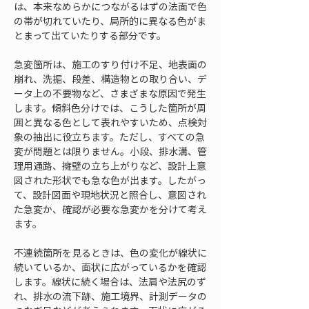
は、本来なめらかにつながるはずの法面で色
の帯が切れていたり、局所的に異なる色がま
とまって出ていたりする部分です。
急変箇所は、施工のすり付け不足、地表面の
崩れ、洗掘、段差、構造物との取り合い、デ
ータ上の不要物など、さまざまな原因で発生
します。傾斜色分けでは、こうした箇所が周
囲と異なる色として表れやすいため、点検対
象の抽出に役立ちます。ただし、すべての急
変が問題とは限りません。小段、排水溝、管
理用通路、擁壁の立ち上がりなど、設計上意
図された形状でも急な色が出ます。したがっ
て、設計図面や現地状況と照合し、意図され
た急変か、確認が必要な急変かを分けて考え
ます。
不連続箇所を見るときは、色の変化が線状に
続いているか、面状に広がっているかを確認
します。線状に続く場合は、法肩や法尻のず
れ、排水の流下跡、施工境界、計測データの