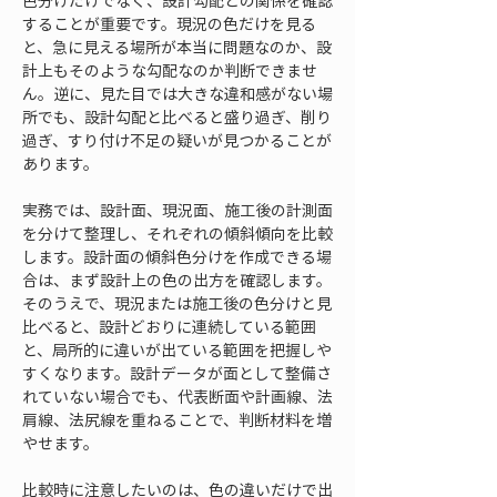
色分けだけでなく、設計勾配との関係を確認
することが重要です。現況の色だけを見る
と、急に見える場所が本当に問題なのか、設
計上もそのような勾配なのか判断できませ
ん。逆に、見た目では大きな違和感がない場
所でも、設計勾配と比べると盛り過ぎ、削り
過ぎ、すり付け不足の疑いが見つかることが
あります。
実務では、設計面、現況面、施工後の計測面
を分けて整理し、それぞれの傾斜傾向を比較
します。設計面の傾斜色分けを作成できる場
合は、まず設計上の色の出方を確認します。
そのうえで、現況または施工後の色分けと見
比べると、設計どおりに連続している範囲
と、局所的に違いが出ている範囲を把握しや
すくなります。設計データが面として整備さ
れていない場合でも、代表断面や計画線、法
肩線、法尻線を重ねることで、判断材料を増
やせます。
比較時に注意したいのは、色の違いだけで出