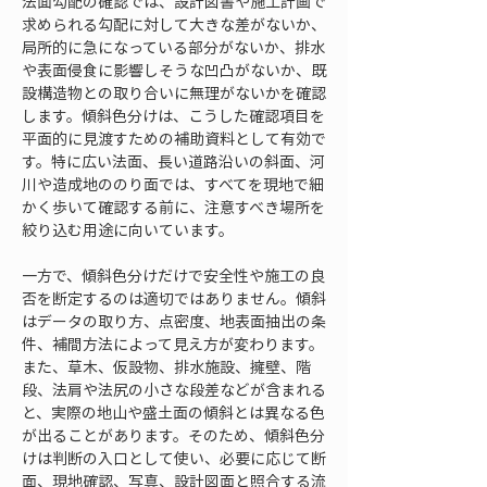
法面勾配の確認では、設計図書や施工計画で
求められる勾配に対して大きな差がないか、
局所的に急になっている部分がないか、排水
や表面侵食に影響しそうな凹凸がないか、既
設構造物との取り合いに無理がないかを確認
します。傾斜色分けは、こうした確認項目を
平面的に見渡すための補助資料として有効で
す。特に広い法面、長い道路沿いの斜面、河
川や造成地ののり面では、すべてを現地で細
かく歩いて確認する前に、注意すべき場所を
絞り込む用途に向いています。
一方で、傾斜色分けだけで安全性や施工の良
否を断定するのは適切ではありません。傾斜
はデータの取り方、点密度、地表面抽出の条
件、補間方法によって見え方が変わります。
また、草木、仮設物、排水施設、擁壁、階
段、法肩や法尻の小さな段差などが含まれる
と、実際の地山や盛土面の傾斜とは異なる色
が出ることがあります。そのため、傾斜色分
けは判断の入口として使い、必要に応じて断
面、現地確認、写真、設計図面と照合する流