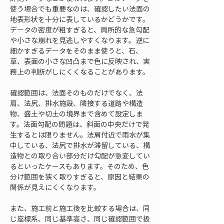
使う場合でも重要なのは、確認したい法面の
地表形状を十分に表しているかどうかです。
データの密度が粗すぎると、局所的な急勾配
や小さな崩れを見逃しやすくなります。逆に
細かすぎるデータをそのまま使うと、石、
草、表面の小さな凹凸まで色に反映され、実
務上の判断がしにくくなることがあります。
確認範囲は、法面そのものだけでなく、法
肩、法尻、排水施設、隣接する道路や構造
物、盛土や切土の境界まで含めて設定しま
す。法面勾配の問題は、斜面の中央だけで発
生するとは限りません。法肩付近で雨水が集
中している、法尻で排水が滞留している、構
造物との取り合い部分だけ勾配が急変してい
るといったケースもあります。そのため、色
分け範囲を狭く取りすぎると、原因と結果の
関係が見えにくくなります。
また、施工前と施工後を比較する場合は、同
じ座標系、同じ基準高さ、同じ確認範囲で扱