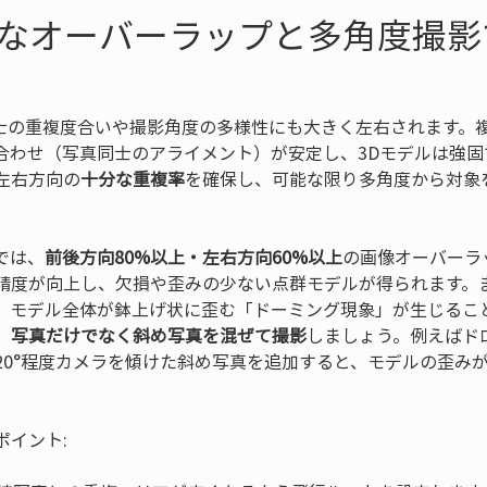
十分なオーバーラップと多角度撮
同士の重複度合いや撮影角度の多様性にも大きく左右されます。
合わせ（写真同士のアライメント）が安定し、3Dモデルは強固
左右方向の
十分な重複率
を確保し、可能な限り多角度から対象
では、
前後方向80%以上・左右方向60%以上
の画像オーバーラ
精度が向上し、欠損や歪みの少ない点群モデルが得られます。
、モデル全体が鉢上げ状に歪む「ドーミング現象」が生じるこ
）写真だけでなく斜め写真を混ぜて撮影
しましょう。例えばド
20°程度カメラを傾けた斜め写真を追加すると、モデルの歪み
ポイント: