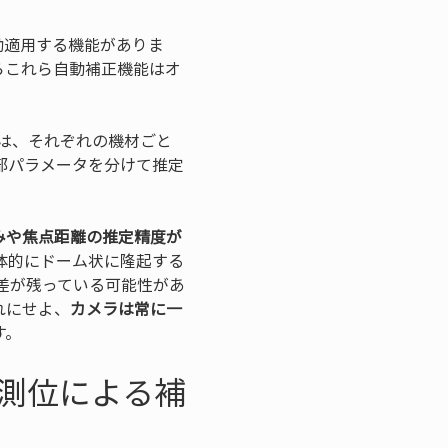
自動適用する機能がありま
らこれら自動補正機能はオ
では、それぞれの機材ごと
部パラメータを分けて推定
みや焦点距離の推定精度が
体的にドーム状に隆起する
差が残っている可能性があ
れにせよ、
カメラは常に一
す。
度測位による補