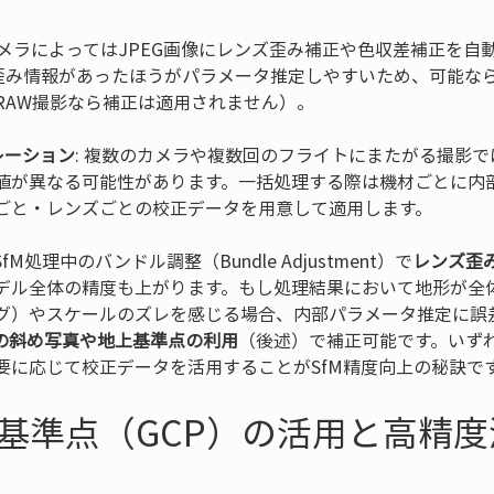
 カメラによってはJPEG画像にレンズ歪み補正や色収差補正を
の歪み情報があったほうがパラメータ推定しやすいため、可能な
レーション
: 複数のカメラや複数回のフライトにまたがる撮影
値が異なる可能性があります。一括処理する際は機材ごとに内
ごと・レンズごとの校正データを用意して適用します。
処理中のバンドル調整（Bundle Adjustment）で
レンズ歪
デル全体の精度も上がります。もし処理結果において地形が全
グ）やスケールのズレを感じる場合、内部パラメータ推定に誤
の斜め写真や地上基準点の利用
（後述）で補正可能です。いず
要に応じて校正データを活用することがSfM精度向上の秘訣で
地上基準点（GCP）の活用と高精