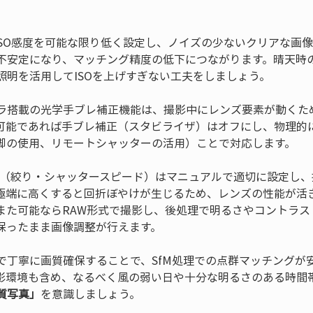
 ISO感度を可能な限り低く設定し、ノイズの少ないクリアな画
不安定になり、マッチング精度の低下につながります。晴天時の日
メラ搭載の光学手ブレ補正機能は、撮影中にレンズ要素が動くた
可能であれば手ブレ補正（スタビライザ）はオフにし、物理的
露出（絞り・シャッタースピード）はマニュアルで適切に設定し
極端に高くすると回折ぼやけが生じるため、レンズの性能が活きる
また可能ならRAW形式で撮影し、後処理で明るさやコントラス
保ったまま画像調整が行えます。
で丁寧に画質確保することで、SfM処理での点群マッチングが
影環境も含め、なるべく風の弱い日や十分な明るさのある時間
質写真」
を意識しましょう。