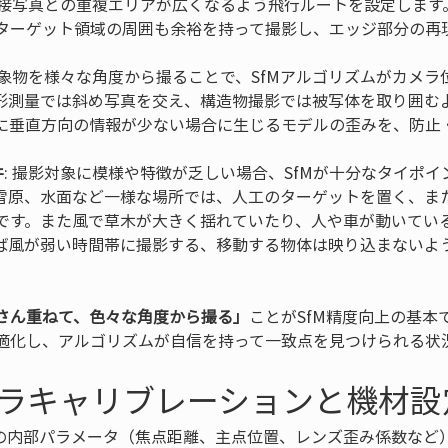
 隣接写真との重複エリアが広くなるよう飛行ルートを設定しま
 対象物を様々な角度から撮ることで、SfMアルゴリズムがカメ
形測量では斜め写真を交え、構造物撮影では被写体を取り囲むよ
件
: 撮影対象に模様や特徴が乏しい場合、SfMが十分なタイポ
雪原、水面など一様な場所では、人工のターゲットを置く、ま
です。また風で草木が大きく揺れていたり、人や車が動いてい
ば風が弱い時間帯に撮影する、移動する物体は映り込まないよ
。
さん重ねて、色々な角度から撮る」
ことがSfM精度向上の基本
適化し、アルゴリズムが自信を持って一致点を見つけられる状
カメラキャリブレーションと機材
ラの内部パラメータ（焦点距離、主点位置、レンズ歪み係数など