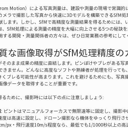
cture from Motion）による写真測量は、建設や測量の現場で
カメラで撮影した写真から快速に3Dモデルを構築できるSfM
献します。しかし、SfMで高精度な測量結果を得るためには、
は、SfM処理による測量の精度を大幅に向上させる5つの秘訣
用する開発・測量関係者の方々は、ぜひ日常業務の参考にして
高品質な画像取得がSfM処理精度の
」がそのまま成果の精度に直結します。ピンぼけやブレがある写
できません。どんなに高度なソフトや熟練者が処理を行っても
大きくブレる可能性が高まります。これを避けるためにも、写真
画像データを取得することが重要です。
を得るために、撮影時には以下の点に注意しましょう:
策
: ピントはマニュアルフォーカスで無限遠等に固定し、撮影
速度は高速に設定し、ドローン撮影なら機体をゆっくり飛行さ
cm/px・飛行速度10m/s程度なら、最低でも1/1000秒以上