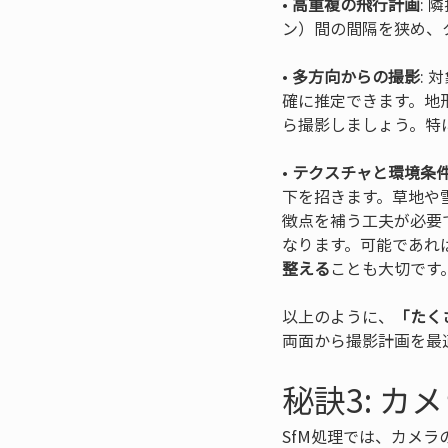
• 
高重複の飛行計画
:
• 
多方向からの撮影
:
確に推定できます。地
• 
テクスチャと環境条
下を招きます。草地や
徴点を補う工夫が必要
なります。可能であれ
整える
ことも大切です
以上のように、
「たく
両面から撮影計画を最
秘訣3: 
SfM処理では、カメ