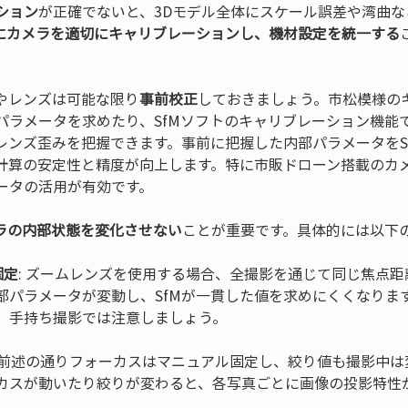
ション
が正確でないと、3Dモデル全体にスケール誤差や湾曲
にカメラを適切にキャリブレーションし、機材設定を統一する
やレンズは可能な限り
事前校正
しておきましょう。市松模様の
パラメータを求めたり、SfMソフトのキャリブレーション機能
レンズ歪みを把握できます。事前に把握した内部パラメータをS
計算の安定性と精度が向上します。特に市販ドローン搭載のカ
ータの活用が有効です。
ラの内部状態を変化させない
ことが重要です。具体的には以下の
固定
: ズームレンズを使用する場合、全撮影を通じて同じ焦点
部パラメータが変動し、SfMが一貫した値を求めにくくなりま
: 前述の通りフォーカスはマニュアル固定し、絞り値も撮影中
カスが動いたり絞りが変わると、各写真ごとに画像の投影特性