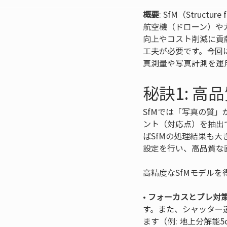
概要
: SfM（Stru
航空機（ドローン）や
向上やコスト削減に貢
工夫が必要です。今回
真測量や写真計測を運
秘訣1: 
SfMでは「写真の質
ント（対応点）を抽出
ばSfMの処理結果も
設定を行い、高品質な
高精度なSfMモデル
• 
フォーカスとブレ対
す。また、シャッター
ます（例: 地上分解能5