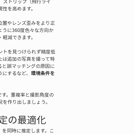
す。ストリップ（飛行ライ
ラ位置やレンズ歪みをより正
うに360度色々な方向か
イントを見つけられず精度低
たは追加の写真を撮って特
ると誤マッチングの原因に
うにするなど、
環境条件を
です。重複率と撮影角度の
況を作り出しましょう。
設定の最適化
）を同時に推定します。こ