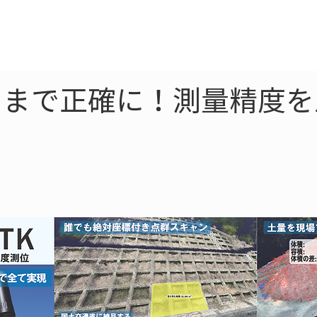
ne
LiDAR
ドローン
360
ソーラー
こまで正確に！測量精度を