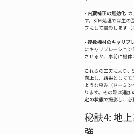
• 
内蔵補正の無効化
:
す。SfM処理では生
• 
複数機材のキャリブ
にキャリブレーション
させるか、事前に機体
これらの工夫により、SfM
向上
し、結果としてモ
ような歪み（ドーミン
ります。その際は
追加
定の状態で
撮影し、必
秘訣4: 
強