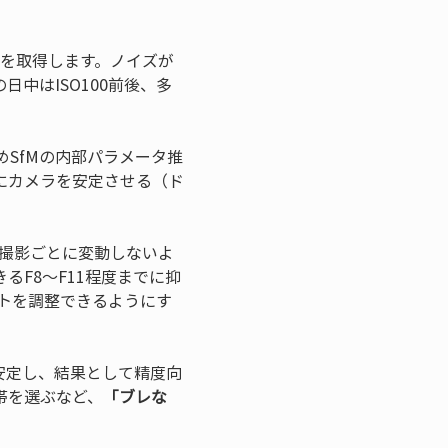
像を取得します。ノイズが
中はISO100前後、多
めSfMの内部パラメータ推
にカメラを安定させる（ド
、撮影ごとに変動しないよ
F8〜F11程度までに抑
トを調整できるようにす
安定し、結果として精度向
帯を選ぶなど、
「ブレな