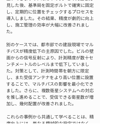
見した後、基準局を固定ボルトで確実に固定
し、定期的に位置をチェックするプロセスを
導入しました。その結果、精度が劇的に向上
し、施工管理の効率が大幅に改善されまし
た。
別のケースでは、都市部での建設現場でマル
チパスが精度低下の主原因でした。ビルの壁
面からの信号反射により、計測精度が数十セ
ンチメートルのレベルまで低下していまし
た。対策として、計測時間帯を朝方に限定
し、また受信アンテナをより高い位置に設置
することで、マルチパスの影響を最小化でき
ました。さらに、複数衛星システムへの対応
を推し進めることで、受信できる衛星数が増
加し、幾何配置が改善されました。
これらの事例から共通して学べることは、精
度向上には、単なる機械的な設定ではなく、
計測環境の深い理解と、柔軟な対応戦略が必
要であるということです。教科書的な対処だ