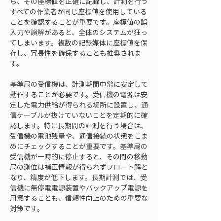
ら、その座標値を正確に記録し、計測を行う
すべての作業者が同じ座標値を使用している
ことを確認することが重要です。座標値の誤
入力や誤解があると、全体のシステムが狂っ
てしまいます。複数の記録媒体に座標値を保
存し、冗長性を確保することも推奨されま
す。
基準局の受信機は、計測期間中常に安定して
動作することが必要です。受信機の電源は安
定した電力供給が得られる場所に設置し、通
信ケーブルが抜けていないことを定期的に確
認します。特に長期間の計測を行う場合は、
受信機の電池残量や、通信接続の状態をこま
めにチェックすることが重要です。基準局の
受信機が一時的に停止すると、その間の移動
局の測位は補正情報が得られずフロート解と
なり、精度が低下します。長期計測では、受
信機に無停電電源装置やバックアップ電源を
用意することも、信頼性向上のための重要な
対策です。