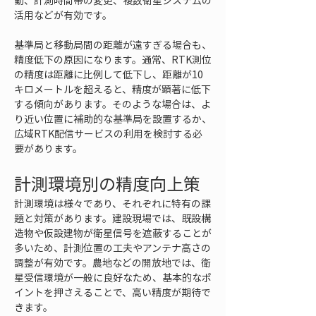
動、計測時間帯の変更、複数衛星システムの
活用などが有効です。
基準局と移動局間の距離が遠すぎる場合も、
精度低下の原因になります。通常、RTK測位
の精度は距離に比例して低下し、距離が10
キロメートルを超えると、精度が顕著に低下
する傾向があります。そのような場合は、よ
り近い位置に補助的な基準局を設置するか、
広域RTK配信サービスの利用を検討する必
要があります。
計測環境別の精度向上策
計測環境は様々であり、それぞれに特有の課
題と対策があります。建設現場では、既設構
造物や仮設建物が衛星信号を遮蔽することが
多いため、計測位置の工夫やアンテナ高さの
調整が有効です。農地などの開放地では、衛
星受信環境が一般に良好なため、基本的なポ
イントを押さえることで、高い精度が期待で
きます。