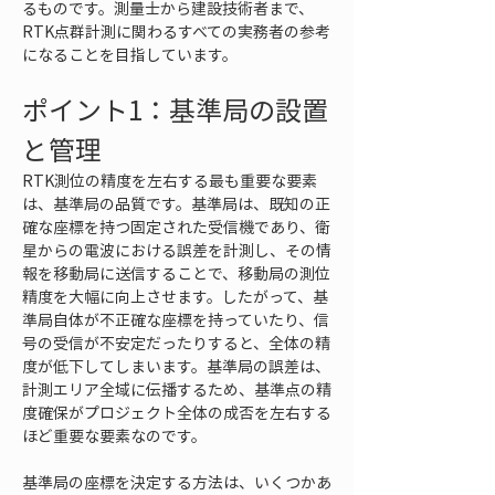
るものです。測量士から建設技術者まで、
RTK点群計測に関わるすべての実務者の参考
になることを目指しています。
ポイント1：基準局の設置
と管理
RTK測位の精度を左右する最も重要な要素
は、基準局の品質です。基準局は、既知の正
確な座標を持つ固定された受信機であり、衛
星からの電波における誤差を計測し、その情
報を移動局に送信することで、移動局の測位
精度を大幅に向上させます。したがって、基
準局自体が不正確な座標を持っていたり、信
号の受信が不安定だったりすると、全体の精
度が低下してしまいます。基準局の誤差は、
計測エリア全域に伝播するため、基準点の精
度確保がプロジェクト全体の成否を左右する
ほど重要な要素なのです。
基準局の座標を決定する方法は、いくつかあ