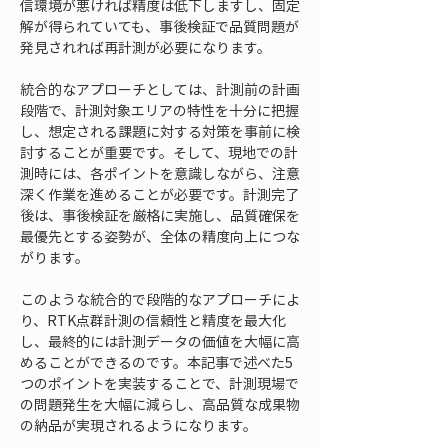
信環境が悪ければ精度は低下しますし、固定
解が得られていても、事後検証で品質問題が
発見されれば再計測が必要になります。
統合的なアプローチとしては、計測前の計画
段階で、計測対象エリアの特性を十分に把握
し、想定される課題に対する対策を事前に検
討することが重要です。そして、現地での計
測時には、各ポイントを意識しながら、注意
深く作業を進めることが必要です。計測完了
後は、事後検証を厳格に実施し、品質確保を
最優先とする姿勢が、全体の精度向上につな
がります。
このような統合的で段階的なアプローチによ
り、RTK点群計測の信頼性と精度を最大化
し、最終的には計測データの価値を大幅に高
めることができるのです。本記事で述べた5
つのポイントを実装することで、計測現場で
の問題発生を大幅に減らし、高品質な成果物
の納品が実現されるようになります。