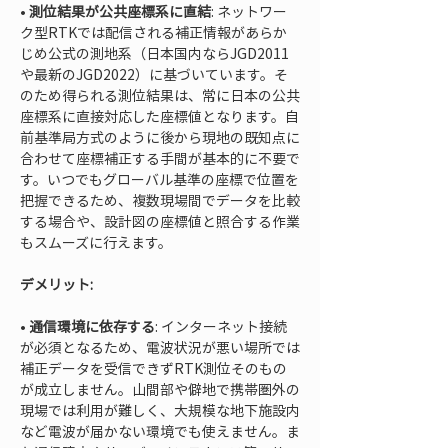
• 
測位結果が公共座標系に直結
: ネットワー
ク型RTKでは配信される補正情報があらか
じめ公式の測地系（日本国内ならJGD2011
や最新のJGD2022）に基づいています。そ
のため得られる測位結果は、常に日本の公共
座標系に直接対応した座標値となります。自
前基準局方式のように後から現地の既知点に
合わせて座標補正する手間が基本的に不要で
す。いつでもグローバル基準の座標で位置を
把握できるため、複数現場間でデータを比較
する場合や、設計図の座標値と照合する作業
もスムーズに行えます。
デメリット:
• 
通信環境に依存する
: インターネット接続
が必須となるため、電波状況が悪い場所では
補正データを受信できずRTK測位そのもの
が成立しません。山間部や僻地で携帯圏外の
現場では利用が難しく、大規模な地下施設内
など電波が届かない環境でも使えません。ま