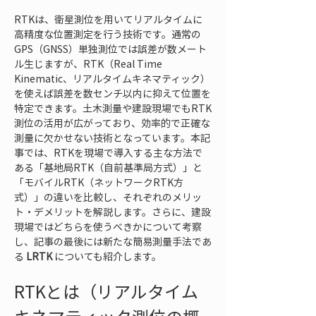
RTKは、衛星測位を用いてリアルタイムに
高精度な位置測定を行う技術です。通常の
GPS（GNSS）単独測位では誤差が数メート
ル生じますが、RTK（Real Time 
Kinematic、リアルタイムキネマティック）
を使えば誤差を数センチ以内に抑えて位置を
特定できます。土木測量や建設現場でもRTK
測位の活用が広がっており、効率的で正確な
測量に欠かせない技術となっています。本記
事では、RTKを現場で導入する主な方法で
ある「基地局RTK（自前基準局方式）」と
「モバイルRTK（ネットワークRTK方
式）」の違いを比較し、それぞれのメリッ
ト・デメリットを解説します。さらに、建設
現場ではどちらを使うべきかについて考察
し、記事の最後には新たな簡易測量手法であ
る 
LRTK
 についても紹介します。
RTKとは（リアルタイム