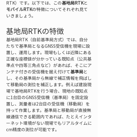
RTK）です。以下では、この
基地局RTK
と
モバイルRTK
の特徴についてそれぞれ見て
いきましょう。
基地局RTKの特徴
基地局RTK（自前基準局方式）では、自分
たちで基準局となるGNSS受信機を現場に設
置し、運用します。現場もしくは近隣にある
正確な座標値が分かっている既知点（公共基
準点や四等三角点など）があれば、そこにア
ンテナ付きの受信機を据え付けて
基準局
と
し、その基準局から無線で補正情報を飛ばし
て移動局の測位を補正します。例えば建設現
場で基地局RTKを行う場合、現地の既知点
に1台目のGNSS受信機（基準局）を固定設
置し、測量者は2台目の受信機（移動局）を
持って作業します。基準局と移動局が直接無
線通信できる範囲内であれば、たとえインタ
ーネット環境がない現場でもリアルタイムに
cm精度の測位が可能です。