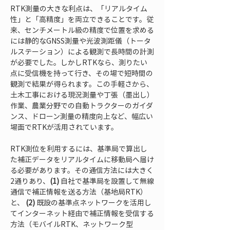
RTK測量の大きな利点は、「リアルタイム
性」と「高精度」を両立できることです。従
来、センチメートル級の精度で位置を求める
には静的なGNSS測量や光波測距儀（トータ
ルステーション）による観測で長時間の計測
が必要でした。しかしRTKなら、測りたい
点に受信機を持って行き、その場で短時間の
観測で結果が得られます。この手軽さから、
土木工事における現況測量や丁張（墨出し）
作業、農業分野での自動トラクターのガイダ
ンス、ドローン測量の精度向上など、幅広い
場面でRTKが活用されています。
RTK測位を利用するには、基準局で算出し
た補正データをリアルタイムに移動局へ届け
る必要があります。その通信方法には大きく
2通りあり、
(1)
 自社で基準局を設置して無線
通信で補正情報を送る方法（基地局RTK）
と、 
(2)
 既設の基準点ネットワークを活用し
てインターネット経由で補正情報を受信する
方法（モバイルRTK、ネットワーク型