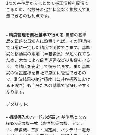
1つの基準局からまとめて補正情報を配信で
きるため、台数分の追加料金なく複数人で測
量できるのも利点です。

• 
精度管理を自社基準で行える
: 自前の基準
局を正確な既知点に設置すれば、その現場内
では常に一定した精度で測位できます。基準
局と移動局の距離（＝基線長）が短く保てる
ため、大気による信号遅延などの影響も小さ
く、高精度を安定して得られます。また基準
局の位置座標を自社で厳密に管理できるの
で、測位結果の絶対精度（公共座標系におけ
る正確さ）も自分たちの基準で保証しやすく
なります。
デメリット:
• 
初期導入のハードルが高い
: 基準局となる
GNSS受信機一式（高性能受信機、アンテ
ナ、無線機、三脚・固定具、バッテリー電源