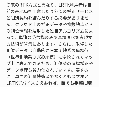
従来のRTK方式と異なり、LRTK利用者は自
前の基地局を用意したり外部の補正サービス
と個別契約を結んだりする必要がありませ
ん。クラウド上の補正データや複数地点から
の測位情報を活用した独自アルゴリズムによ
って、単独の受信機のみで高精度化を実現す
る技術が背景にあります。さらに、取得した
測位データは自動的に日本測地系の座標値
（世界測地系のJGD座標）に変換されてマッ
プ上に表示できるため、測位後の座標補正や
データ処理も省力化されています。要する
に、専門の測量技術者でなくともスマホと
LRTKデバイスさえあれば、
誰でも手軽に精
密測量ができてしまう
という画期的なシステ
ムなのです。
基地局RTK方式とモバイルRTK方式の「ど
ちらが楽か」を比較してきましたが、LRTK
はその両方の煩わしさを解消する
第三の選択
肢
とも言えます。機材の携行量は最小限、通
信状況を気にする必要もなく、ワンタッチで