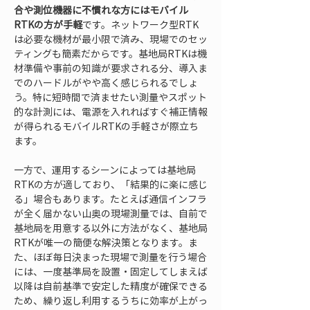
合や測位機器に不慣れな方にはモバイル
RTKの方が手軽
です。ネットワーク型RTK
は必要な機材が最小限で済み、現場でのセッ
ティングも簡素だからです。基地局RTKは機
材準備や事前の知識が要求される分、導入ま
でのハードルがやや高く感じられるでしょ
う。特に短時間で済ませたい測量やスポット
的な計測には、電源を入れればすぐ補正情報
が得られるモバイルRTKの手軽さが際立ち
ます。
一方で、運用するシーンによっては基地局
RTKの方が適しており、「結果的に楽に感じ
る」場合もあります。たとえば通信インフラ
が全く届かない山奥の現場測量では、自前で
基地局を用意する以外に方法がなく、基地局
RTKが唯一の簡便な解決策となります。ま
た、ほぼ毎日決まった現場で測量を行う場合
には、一度基準局を設置・固定してしまえば
以降は自前基準で安定した精度が確保できる
ため、繰り返し利用するうちに効率が上がっ