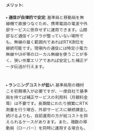
メリット:
• 
通信が自律的で安定
: 基準局と移動局を無
線機で直接つなぐため、携帯電話の電波や外
部サービスに依存せずに運用できます。山間
部など通信インフラが整っていない場所で
も、無線の届く範囲内であればRTK測位を
継続可能です。現場内の通信には特定小電力
無線やUHF帯のローカル無線を使うことが多
く、狭い作業エリアであれば安定した補正デ
ータ伝送が行えます。

• 
ランニングコストが低い
: 基準局用の機材
こそ初期導入が必要ですが、一度自社で基準
局を持てば補正サービスの利用料（月額料金
等）は不要です。長期間にわたり頻繁にRTK
測量を行う場合、外部サービスに継続課金し
続けるよりも、自前運用の方が総コストを抑
えられるケースがあります。また、複数の移
動局（ローバー）を同時に運用する場合も、