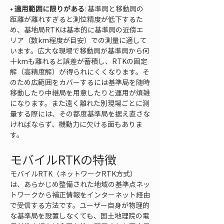
• 
適用範囲に限りがある
: 基準局と移動局の
距離が離れすぎると測位精度が低下するた
め、基地局RTKは基本的に基準局の近傍エ
リア（数km程度が目安）での測量に適して
います。広大な現場で移動局が基準局から何
十kmも離れると誤差が蓄積し、RTKの固定
解（高精度解）が得られにくくなります。そ
のため広範囲をカバーするには基準局を随時
移動したり中継局を用意したりと運用が煩雑
になります。また遠く離れた別現場ごとに測
量する際には、その都度基準局を据え直さな
ければならず、機動力に欠ける面もありま
す。
モバイルRTKの特徴
モバイルRTK（ネットワークRTK方式）
は、あらかじめ整備された地域の基準点ネッ
トワークから補正情報をインターネット経由
で受信する方法です。ユーザー自身が物理的
な基準局を設置しなくても、国土地理院の電