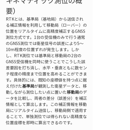
キネマティック測位の概
要）
RTKとは、基準局（基地局）から送信され
る補正情報を利用して移動局（ローバー）の
位置をリアルタイムに高精度補正するGNSS
測位方式です。1台の受信機のみで行う通常
のGNSS測位では衛星信号の誤差により5～
10m程度の位置ずれが発生します。しか
し、RTK測位では基準局と移動局の2台の
GNSS受信機を同時に使うことでこうした誤
差要因を打ち消し、水平・垂直ともに数セン
チ程度の精度まで位置を高めることができま
す。具体的には、既知の座標値を持つ点に据
え付けた
基準局
が観測した衛星データと、移
動しながら測位したい点に置いた
移動局
のデ
ータを比較し、両者の差分（誤差分）を補正
情報として算出します。この補正情報を移動
局にリアルタイム送信し、移動局側で適用す
ることで、単独測位では得られない高精度な
位置座標を即時に算出できるのです。