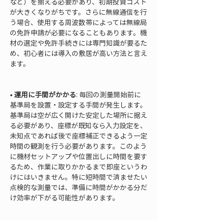
など）を揃える必要があり、初期投資コスト
が大きくなりがちです。さらに無線通信を行
う場合、使用する周波数帯によっては無線局
の免許申請が必要になることもあります。機
材の選定や免許手続きには専門知識が要るた
め、初心者には導入の敷居が高い方法と言え
ます。

• 
運用に手間がかかる
: 毎回の測量開始前に
基準局を設置・設定する手間が発生します。
基準局は空が広く開けた安定した場所に据え
る必要があり、座標が既知なら入力設定を、
未知点であれば後で座標補正できるよう一定
時間の観測を行う必要があります。このよう
に機材セットアップや位置出しに時間を要す
るため、作業に取りかかるまで即座というわ
けにはいきません。特に短時間で済ませたい
点検的な測量では、準備に時間がかかる分だ
け効率が下がる可能性があります。
