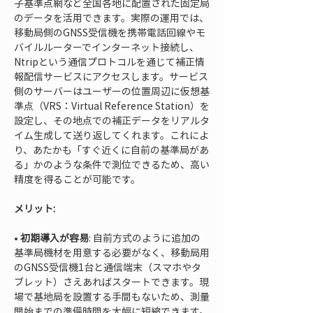
子基準点網など全国各地に配置された固定局
のデータを活用できます。実際の運用では、
移動局側のGNSS受信機を携帯電話回線やモ
バイルルーターでインターネット接続し、
Ntripという通信プロトコルを通じて補正情
報配信サービスにアクセスします。サービス
側のサーバーはユーザーの位置周辺に仮想基
準点（VRS：Virtual Reference Station）を
設定し、その地点での補正データをリアルタ
イム生成して送り返してくれます。これによ
り、あたかも「すぐ近くに自前の基準局があ
る」かのような条件で測位できるため、高い
精度を得ることが可能です。
メリット:
• 
初期導入が容易
: 自前方式のように追加の
基準局機材を用意する必要がなく、移動局用
のGNSS受信機1台と通信端末（スマホやタ
ブレット）さえあればスタートできます。現
場で基地局を設置する手間もないため、測量
開始までの準備時間を大幅に短縮できます。