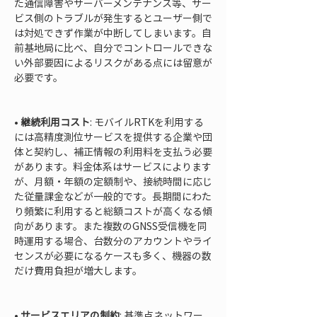
た通信障害やサーバーメンテナンス等、サー
ビス側のトラブルが発生するとユーザー側で
は対処できず作業が中断してしまいます。自
前基地局に比べ、自分でコントロールできな
い外部要因によるリスクがある点には留意が
必要です。

• 
継続利用コスト
: モバイルRTKを利用する
には高精度測位サービスを提供する企業や団
体と契約し、補正情報の利用料を支払う必要
があります。料金体系はサービスによります
が、月額・年額の定額制や、接続時間に応じ
た従量課金などが一般的です。長期間にわた
り頻繁に利用すると総額コストが高くなる傾
向があります。また複数のGNSS受信機を同
時運用する場合、台数分のアカウントやライ
センスが必要になるケースも多く、機器の数
だけ費用負担が増大します。

• 
サービスエリアの制約
: 基準点ネットワー