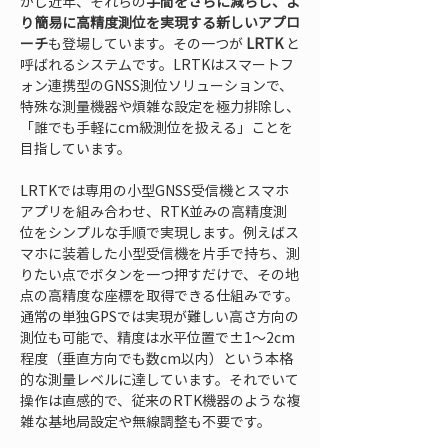
かし近年、それらの
手間をさらに減らし、よ
り簡易に高精度測位を実現する新しいアプロ
ーチ
も登場しています。その一つが 
LRTK
 と
呼ばれるシステムです。LRTKはスマートフ
ォン連携型のGNSS測位ソリューションで、
特殊な測量機器や煩雑な設定を極力排除し、
「誰でも手軽にcm級測位を扱える」ことを
目指しています。
LRTKでは専用の小型GNSS受信機とスマホ
アプリを組み合わせ、RTK並みの高精度測
位をシンプルな手順で実現します。例えばス
マホに装着した小型受信機を片手で持ち、測
りたい点でボタンを一つ押すだけで、その地
点の高精度な座標を取得できる仕組みです。
通常の単独GPSでは実現が難しい高さ方向の
測位も可能で、精度は水平位置で±1～2cm
程度（垂直方向でも数cm以内）という本格
的な測量レベルに達しています。それでいて
操作は直感的で、従来のRTK機器のような複
雑な基地局設定や無線調整も不要です。