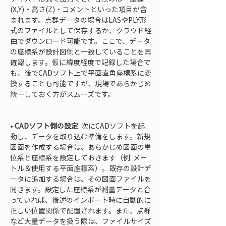
(X,Y)・高さ(Z)・コメントといった項目が含
まれます。点群データの場合はLASやPLY形
式のファイルとして保存するか、クラウド経
由でダウンロード可能です。ここで、データ
の座標系が設計図側と一致していることを再
確認します。仮に緯度経度で記録した場合で
も、後でCADソフト上で平面直角座標系に変
換することも可能ですが、現場であらかじめ
統一しておく方がスムーズです。

• 
CADソフト側の設定
: 次にCADソフトを起
動し、データを取り込む準備をします。新規
図面を作成する場合は、あらかじめ図面の単
位系と座標系を設定しておきます（例: メー
トル＆使用する平面座標系）。既存の設計デ
ータに追加する場合は、その図面ファイルを
開きます。設定した座標系が測量データと合
っていれば、後述のインポート時に自動的に
正しい位置関係で配置されます。また、点群
など大量データを扱う際は、ファイルサイズ