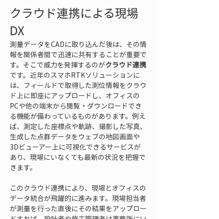
クラウド連携による現場
DX
測量データをCADに取り込んだ後は、その情
報を関係者間で迅速に共有することが重要で
す。そこで威力を発揮するのが
クラウド連携
です。近年のスマホRTKソリューションに
は、フィールドで取得した測位情報をクラウ
ド上に即座にアップロードし、オフィスの
PCや他の端末から閲覧・ダウンロードでき
る機能が備わっているものがあります。例え
ば、測定した座標点や軌跡、撮影した写真、
生成した点群データをウェブの地図画面や
3Dビューアー上に可視化できるサービスが
あり、現場にいなくても最新の状況を把握で
きます。
このクラウド連携により、現場とオフィスの
データ統合が飛躍的に進みます。現場担当者
が測量を行った直後にその結果をアップロー
ドすれば、設計者や施工管理者は事務所にい