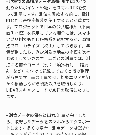
• 
現場での高精度データ取得
: まずは現地で
測りたいポイントや範囲をスマホRTKを使
って測量します。測位を開始する前に、設計
図と同じ基準座標系を使用することが重要で
す。プロジェクトで日本の公共座標系（平面
直角座標）を採用している場合には、スマホ
アプリ側でも同じ座標系を選択するか、既知
点でローカライズ（校正）しておきます。準
備が整ったら、測定対象の地点の座標を次々
と観測していきます。点ごとの測量では、測
点に名前やコード（例：「境界石1」「路肩
A」など）を付けて記録しておくと後の整理
が容易です。面の測量では、対象エリアを細
かく移動しながら複数の点を取得したり、
LiDARスキャンモードで点群を取得したりし
ます。

• 
測位データの保存と出力
: 測量が完了した
ら、取得したデータをスマホからエクスポー
トします。多くの場合、測点データはCSVや
テキスト形式で出力でき、各点のID・座標