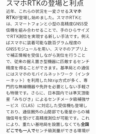
スマホRTKの登場と利点
近年、これらの状況を一変させる
スマホ
RTK
が登場し始めました。スマホRTKと
は、スマートフォンと小型の高精度GNSS受
信機を組み合わせることで、手のひらサイズ
でRTK測位を実現する新しい手法です。例え
ばスマホに装着可能な数百グラム程度の
GNSSモジュールを用い、スマホのアプリ上
で補正情報を受信しながら測位を行うこと
で、従来の据え置き型機器に匹敵するセンチ
精度を得ることができます。基準局との通信
にはスマホのモバイルネットワーク（インタ
ーネット）を利用したNtrip方式が多く、専
門的な無線機器や免許を必要としない手軽さ
も特徴です。さらに、日本国内では準天頂衛
星「みちびき」によるセンチメータ級補強サ
ービス（CLAS）に対応した受信機も登場し
ており、通信圏外の山間部でも衛星からの補
強信号を受けて高精度測位が可能です。これ
により、重たい基地局を設置しなくても
全国
どこでも一人で
センチ級測量ができる環境が