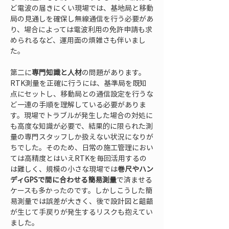
ど電波の届きにくい現場では、基地局と移動
局の見通しを確保し無線通信を行う必要があ
り、場合によっては電波利用の免許申請も求
められるなど、運用面の煩雑さも伴いまし
た。
第二に
専門知識と人材
の問題があります。
RTK測量を正確に行うには、基準局を既知
点にセットし、移動局との通信設定を行うな
ど一連の手順を理解している必要がありま
す。現場でトラブルが発生した場合の対処に
も高度な知識が必要で、結果的に限られた測
量の専門スタッフしか扱えない状況になりが
ちでした。そのため、日常の施工管理におい
ては高精度とはいえRTKを毎回活用するの
は難しく、規模の小さな現場では
巻尺やハン
ディGPSで間に合わせる簡易測量
で済ませる
ケースも多かったのです。しかしこうした簡
易測量では誤差が大きく、後で設計図と齟齬
が生じて手戻りが発生するリスクも抱えてい
ました。