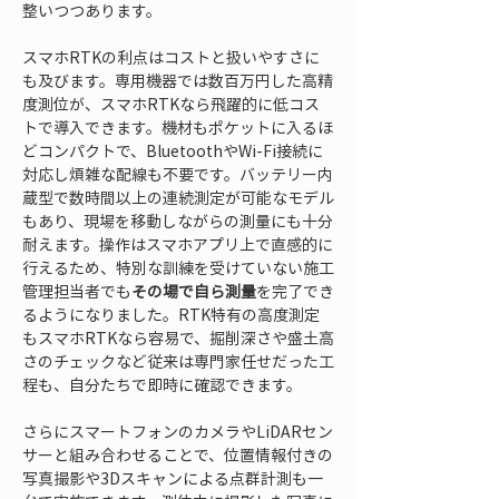
整いつつあります。
スマホRTKの利点はコストと扱いやすさに
も及びます。専用機器では数百万円した高精
度測位が、スマホRTKなら飛躍的に低コス
トで導入できます。機材もポケットに入るほ
どコンパクトで、BluetoothやWi-Fi接続に
対応し煩雑な配線も不要です。バッテリー内
蔵型で数時間以上の連続測定が可能なモデル
もあり、現場を移動しながらの測量にも十分
耐えます。操作はスマホアプリ上で直感的に
行えるため、特別な訓練を受けていない施工
管理担当者でも
その場で自ら測量
を完了でき
るようになりました。RTK特有の高度測定
もスマホRTKなら容易で、掘削深さや盛土高
さのチェックなど従来は専門家任せだった工
程も、自分たちで即時に確認できます。
さらにスマートフォンのカメラやLiDARセン
サーと組み合わせることで、位置情報付きの
写真撮影や3Dスキャンによる点群計測も一