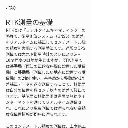
• 
FAQ
RTK測量の基礎
RTKとは「リアルタイムキネマティック」の
略称で、衛星測位システム（GNSS）の誤差
をリアルタイムに補正してセンチメートル級
の精度を実現する測量手法です。通常のGPS
測位では大気や衛星時計のズレにより5〜
10m程度の誤差が生じますが、RTK測量で
は
基準局
（既知の正確な座標に設置した受信
機）と
移動局
（測位したい地点に設置する受
信機）の2台を使い、基準局から移動局へ誤
差補正データを逐次送信することで、移動局
は自分の位置を数センチ以内の誤差で算出で
きます。基準局と移動局間は専用の無線やイ
ンターネットを通じてリアルタイム通信さ
れ、これにより単独測位では得られない高精
度な位置情報が即座に得られます。
このセンチメートル精度の測位は、土木施工