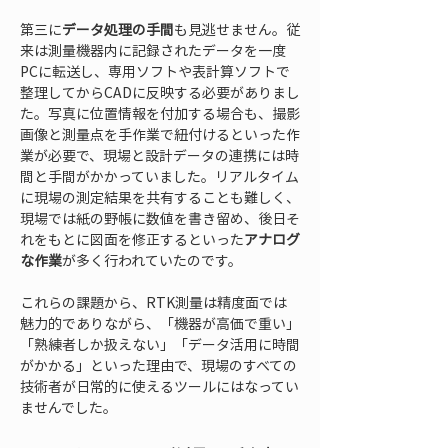
第三に
データ処理の手間
も見逃せません。従
来は測量機器内に記録されたデータを一度
PCに転送し、専用ソフトや表計算ソフトで
整理してからCADに反映する必要がありまし
た。写真に位置情報を付加する場合も、撮影
画像と測量点を手作業で紐付けるといった作
業が必要で、現場と設計データの連携には時
間と手間がかかっていました。リアルタイム
に現場の測定結果を共有することも難しく、
現場では紙の野帳に数値を書き留め、後日そ
れをもとに図面を修正するといった
アナログ
な作業
が多く行われていたのです。
これらの課題から、RTK測量は精度面では
魅力的でありながら、「機器が高価で重い」
「熟練者しか扱えない」「データ活用に時間
がかかる」といった理由で、現場のすべての
技術者が日常的に使えるツールにはなってい
ませんでした。