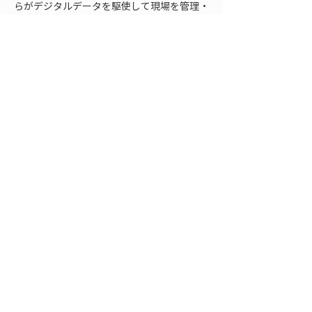
らがデジタルデータを駆使して現場を管理・
検証できる時代を切り拓くソリューションと
して、LRTKは現場DXの強力な味方となって
くれるはずです。
FAQ
Q: RTK測量は未経験でも扱えますか？
A:
 はい、近年のスマホRTKソリューション
であれば直感的なアプリ操作で測量できるた
め、専門的な経験がなくても扱えます。従来
は基準局の設置や無線設定など高度な知識が
必要でしたが、LRTKのようなシステムでは
画面の指示に従って進めるだけで測量が完了
します。初めて使う場合も事前に簡単なトレ
ーニングやマニュアルがありますので、安心
して導入できます。
Q: スマートフォン内蔵のGPSでは高精度測
位できないのでしょうか？
A:
 スマホ内蔵GPSの精度は数メートル単位
で、建設測量に求められる精度（数センチ以