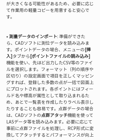
が大きくなる可能性があるため、必要に応じ
て作業用の軽量コピーを用意すると安心で
す。

• 
測量データのインポート
: 準備ができた
ら、CADソフトに測位データを読み込みま
す。ポイントデータの場合、メニューの
[挿
入]
タブから
[ポイントファイルの読み込み]
機能を使い、先ほど出力したCSV等のファイ
ルを選択します。フォーマット（列の順序や
区切り）の設定画面で項目を正しくマッピン
グすれば、登録した多数の点が一括で図面上
にプロットされます。各ポイントにはフィー
ルド名や標高が属性として取り込まれるた
め、あとで一覧表を作成したりラベル表示し
たりすることも容易です。点群データの場合
は、CADソフトの
点群アタッチ
機能を使って
LASデータ等を読み込みます。必要に応じて
事前に点群ファイルを処理し、RCP形式に変
換してアタッチするとパフォーマンスが向上