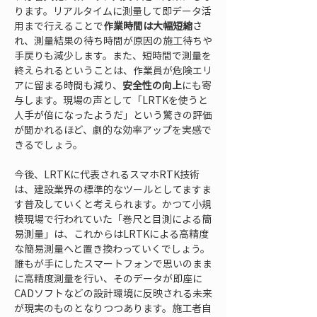
ります。リアルタイムに測量して即データ活
用まで行えることで
作業時間は大幅短縮
さ
れ、測量結果の待ち時間が原因の施工待ちや
手戻りも減少します。また、短時間で測量を
終えられるということは、作業員が危険エリ
アに留まる時間も減り、
安全性の向上
にも寄
与します。現場の声として「LRTKを使うと
人手が倍になったようだ」という驚きの評価
が聞かれるほど、劇的な効率アップを実感で
きるでしょう。
今後、LRTKに代表されるスマホRTK技術
は、建設業界の標準的なツールとしてますま
す普及していくと考えられます。かつて小規
模現場で行われていた「巻尺と目測による簡
易測量」は、これからはLRTKによる高精度
な簡易測量へと置き換わっていくでしょう。
誰もが手にしたスマートフォンで思いのまま
に高精度測量を行い、そのデータが即座に
CADソフトなどの設計環境に反映される未来
が現実のものとなりつつあります。施工者自