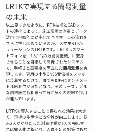
LRTKで実現する簡易測量
の未来
以上見てきたように、RTK技術とCADソフ
トの連携によって、施工現場の測量とデータ
活用は飛躍的に効率化できます。この流れを
さらに推し進めているのが、スマホRTKソ
リューションの
LRTK
です。LRTKはスマー
トフォンを「1人1台の万能測量機」に変身
させることを目指して開発されたシステム
で、手軽さと高精度を両立した
簡易測量
を実
現します。専用の小型GNSS受信機をスマホ
に装着するだけで、誰でも即座にセンチメー
トル級測位が可能となり、そのリーズナブル
な価格設定も相まって既に多くの現場で採用
が進んでいます。
LRTKを導入することで得られる効果は大き
く、現場の生産性と安全性が向上します。従
来2人がかりだった測量作業が1人で完結す
れば
省人化
に繋がり、人員不足の対策にもな