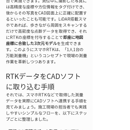
台で実施できます。測位中に撮影した写真に
は高精度な座標や方位情報をタグ付けでき、
後からその写真をCAD図面上に正確に配置す
るといったことも可能です。LiDAR搭載スマ
ホであれば、歩きながら周囲をスキャンする
だけで高密度な点群データを取得でき、それ
にRTKの座標を付与することで
即座に地図
座標に合致した3次元モデル
を生成できま
す。このようにスマホRTKは、「1人1台の
万能測量機」というコンセプトで現場の測量
作業を革新しつつあります。
RTKデータをCADソフト
に取り込む手順
それでは、スマホRTKなどで取得した測量
データを実際にCADソフトへ連携する手順を
見てみましょう。施工現場の担当者でも実践
しやすいシンプルなフローを、以下にステッ
プごとに整理しました。