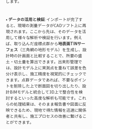
します。

• 
データの活用と検証
: インポートが完了す
ると、現場の測量データがCADソフト上に再
現されます。ここから先は、そのデータを活
用して様々な解析や検証を行います。例え
ば、取り込んだ座標点群から
地表面TINサー
フェス
（三角網の地形モデル）を生成し、設
計時の計画面と比較することで、所要の盛
土・切土量を算出できます。出来形管理で
は、設計モデル上に実測点を重ねて誤差を色
分け表示し、施工精度を視覚的にチェックで
きます。点群データであれば、不要なポイン
トを削除した上で断面図を切り出したり、設
計BIMモデルと統合して3D上で整合性を検
討するといった高度な解析も可能です。これ
らの処理結果は、そのまま報告書や図面に反
映できるため、現地で得た情報を迅速に関係
者と共有し、施工プロセスの改善に繋げるこ
とができます。