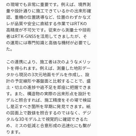
の現場でも非常に重要です。例えば、境界測
量や設計通りに施工できているかの出来形確
認、重機の位置誘導など、位置のわずかなズ
レが品質や安全に直結する作業ではRTKの
高精度が不可欠です。従来から測量士や技術
者はRTK-GNSSを活用してきましたが、そ
の運用には専門知識と高価な機材が必要でし
た。
この連携により、施工者は次のようなメリッ
トを得られます。例えば、測量した地形デー
タから現況の3次元地面モデルを作成し、設
計の予定線形や基盤面と比較することで、盛
土・切土の進捗や過不足を即座に把握できま
す。また、構造物の実際の出来形点を設計モ
デルと照合すれば、施工精度をその場で検証
し是正すべき箇所を早期に発見できます。紙
の図面上で数値を照合するのではなく、デジ
タルな3Dモデル上で視覚的に確認できるた
め、ミスの低減と合意形成の迅速化にも繋が
ります。