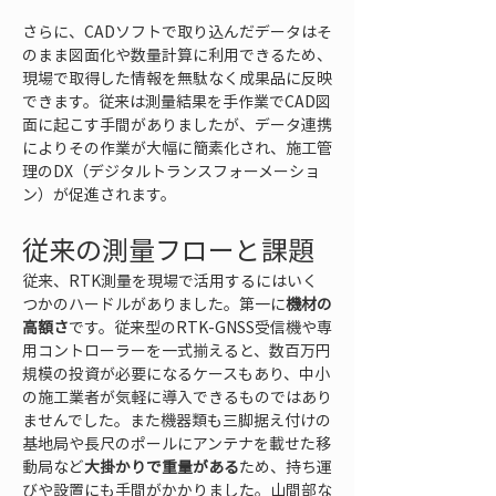
さらに、CADソフトで取り込んだデータはそ
のまま図面化や数量計算に利用できるため、
現場で取得した情報を無駄なく成果品に反映
できます。従来は測量結果を手作業でCAD図
面に起こす手間がありましたが、データ連携
によりその作業が大幅に簡素化され、施工管
理のDX（デジタルトランスフォーメーショ
ン）が促進されます。
従来の測量フローと課題
従来、RTK測量を現場で活用するにはいく
つかのハードルがありました。第一に
機材の
高額さ
です。従来型のRTK-GNSS受信機や専
用コントローラーを一式揃えると、数百万円
規模の投資が必要になるケースもあり、中小
の施工業者が気軽に導入できるものではあり
ませんでした。また機器類も三脚据え付けの
基地局や長尺のポールにアンテナを載せた移
動局など
大掛かりで重量がある
ため、持ち運
びや設置にも手間がかかりました。山間部な