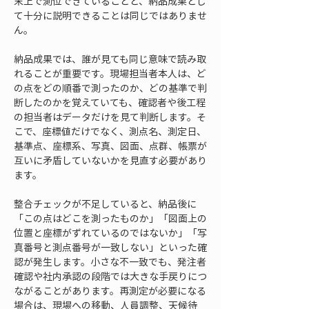
末上で測位できていることと、納品成果とし
て十分に説明できることは同じではありませ
ん。
納品成果では、誰が見ても同じ意味で読み取
れることが重要です。現場担当者本人は、ど
の点をどの順番で測ったのか、どの基準で判
断したのかを覚えていても、確認者や後工程
の担当者はデータだけを見て判断します。そ
こで、座標値だけでなく、測点名、測定日、
基準点、座標系、写真、図面、点群、帳票が
互いに矛盾していないかを見直す必要があり
ます。
整合チェックが不足していると、納品後に
「この点はどこを測ったものか」「図面上の
位置と座標がずれているのではないか」「写
真番号と測点番号が一致しない」といった確
認が発生します。小さな不一致でも、発注者
確認や社内承認の段階では大きな手戻りにつ
ながることがあります。再測定が必要になる
場合は、現場への移動、人員調整、天候待