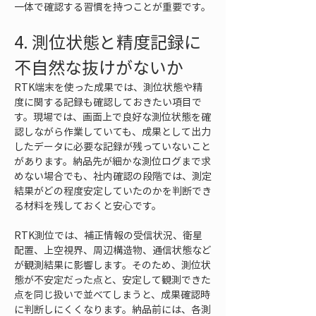
一体で確認する習慣を持つことが重要です。
4. 測位状態と精度記録に
不自然な抜けがないか
RTK端末を使った成果では、測位状態や精
度に関する記録も確認しておきたい項目で
す。現場では、画面上で良好な測位状態を確
認しながら作業していても、成果として出力
したデータに必要な記録が残っていないこと
があります。納品先が細かな測位ログまで求
めない場合でも、社内確認の段階では、測定
結果がどの程度安定していたのかを判断でき
る材料を残しておくと安心です。
RTK測位では、補正情報の受信状況、衛星
配置、上空視界、周辺構造物、通信状態など
が観測結果に影響します。そのため、測位状
態が不安定だった点と、安定して観測できた
点を同じ扱いで並べてしまうと、成果確認時
に判断しにくくなります。納品前には、各測