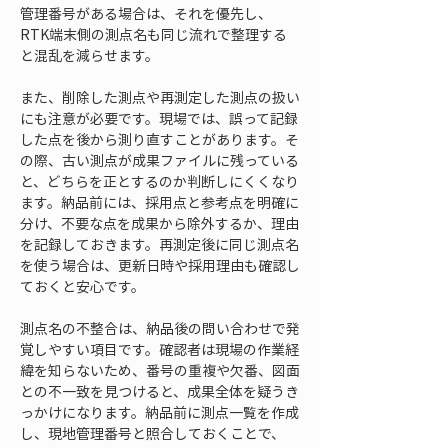
管理番号がある場合は、それを優先し、
RTK端末側の測点名も同じ流れで整理する
と混乱を減らせます。
また、削除した測点や再測定した測点の扱い
にも注意が必要です。現場では、誤って記録
した点を後から測り直すことがあります。そ
の際、古い測点が成果ファイルに残っている
と、どちらを正とするのか判断しにくくなり
ます。納品前には、採用点と参考点を明確に
分け、不要な点を成果から除外するか、理由
を記録しておきます。再測定後に同じ測点名
を使う場合は、更新日時や採用理由も確認し
ておくと安心です。
測点名の不整合は、納品後の問い合わせで発
覚しやすい項目です。確認者は現場の作業経
緯を知らないため、番号の重複や欠番、図面
との不一致を見つけると、成果全体を疑うき
っかけになります。納品前に測点一覧を作成
し、現地管理番号と照合しておくことで、