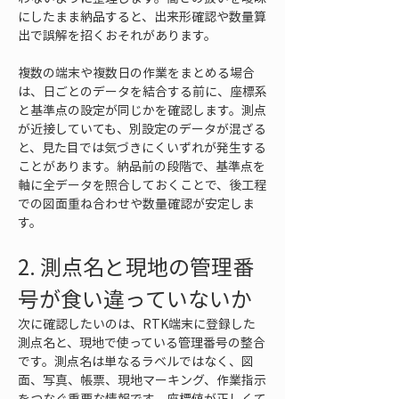
にしたまま納品すると、出来形確認や数量算
出で誤解を招くおそれがあります。
複数の端末や複数日の作業をまとめる場合
は、日ごとのデータを結合する前に、座標系
と基準点の設定が同じかを確認します。測点
が近接していても、別設定のデータが混ざる
と、見た目では気づきにくいずれが発生する
ことがあります。納品前の段階で、基準点を
軸に全データを照合しておくことで、後工程
での図面重ね合わせや数量確認が安定しま
す。
2. 測点名と現地の管理番
号が食い違っていないか
次に確認したいのは、RTK端末に登録した
測点名と、現地で使っている管理番号の整合
です。測点名は単なるラベルではなく、図
面、写真、帳票、現地マーキング、作業指示
をつなぐ重要な情報です。座標値が正しくて