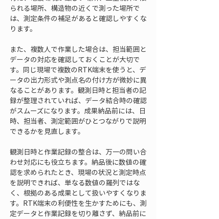
られる場所、構造物の近くで測った場所で
は、測定条件の補足があると確認しやすくな
ります。
また、複数人で作業した場合は、担当範囲と
データの対応を確認しておくことが大切で
す。同じ現場で複数のRTK端末を使うと、デ
ータの出力形式や測点名の付け方が微妙に異
なることがあります。観測日時と担当者の記
録が整理されていれば、データ結合時の確認
がスムーズになります。成果納品前には、日
時、担当者、測定範囲がひとつながりで説明
できるかを見直します。
観測日時と作業記録の整合は、万一の問い合
わせ対応にも役立ちます。納品後に数値の確
認を求められたとき、現場の状況と測定時点
を説明できれば、単なる数値の羅列ではな
く、根拠のある成果として扱いやすくなりま
す。RTK端末の利便性を生かすためにも、測
定データと作業記録を切り離さず、納品前に