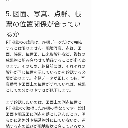
5. 図面、写真、点群、帳
票の位置関係が合ってい
るか
RTK端末の成果は、座標データだけで完結
するとは限りません。現場写真、点群、図
面、帳票、位置図、出来形資料など、複数の
成果物と組み合わせて納品することが多くあ
ります。そのため、納品前には、それぞれの
資料が同じ位置を示しているかを確認する必
要があります。座標データが正しくても、写
真番号や図面上の位置がずれていれば、成果
としての分かりやすさが低下します。
まず確認したいのは、図面上の測点位置と
RTK端末で取得した座標の重なりです。設計
図面や現況図に測点を落とし込んだとき、明
らかに道路外や構造物外に出ていないか、連
続する点の並びが現地形状と合っているかを