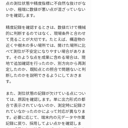
点の測位状態や精度指標に不自然な抜けがな
いか、極端に数値が悪い点が混ざっていない
かを確認します。
精度記録を確認するときは、数値だけで機械
的に判断するのではなく、現場条件と合わせ
て見ることが大切です。たとえば、構造物の
近くや樹木の多い場所では、開けた場所に比
べて測位が不安定になりやすい場合がありま
す。そのような点を成果に含める場合は、現
地で追加確認を行ったのか、別方向から再測
定したのか、既知点との照合で問題ないと判
断したのかを説明できるようにしておきま
す。
また、測位状態の記録が欠けている点につい
ては、原因を確認します。単に出力形式の都
合で表示されていないのか、測定時に記録さ
れていなかったのかによって対応が異なりま
す。必要に応じて、端末内の元データや作業
記録に戻り、採用してよい点かを確認しま