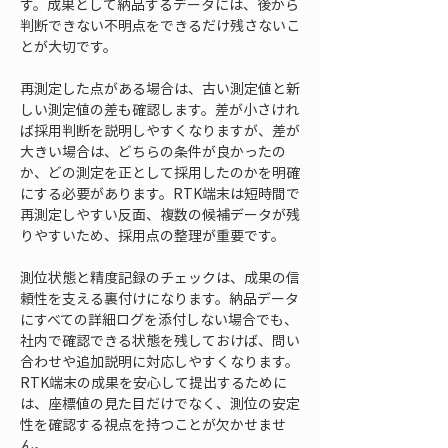
す。成果として納品するデータには、後から
判断できない不明点をできるだけ残さないこ
とが大切です。
再測定した点がある場合は、古い測定値と新
しい測定値の差も確認します。差が小さけれ
ば採用判断を説明しやすくなりますが、差が
大きい場合は、どちらの条件が良かったの
か、どの測定を正として採用したのかを明確
にする必要があります。RTK端末は短時間で
再測定しやすい反面、複数の候補データが残
りやすいため、採用点の整理が重要です。
測位状態と精度記録のチェックは、成果の信
頼性を支える裏付けになります。納品データ
にすべての詳細ログを添付しない場合でも、
社内で確認できる状態を残しておけば、問い
合わせや追加説明に対応しやすくなります。
RTK端末の成果を安心して提出するために
は、座標値の見た目だけでなく、測位の安定
性を確認する視点を持つことが欠かせませ
ん。