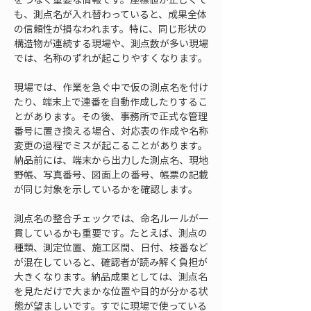
も、測点名が入れ替わっていると、成果全体
の信頼性が損なわれます。特に、同じ形状の
構造物が連続する現場や、測点数が多い現場
では、名称のずれが起こりやすくなります。
現場では、作業を急ぐ中で仮の測点名を付け
たり、端末上で連番を自動作成したりするこ
とがあります。その後、事務所で正式な管理
番号に置き換える場合、対応表の作成や名称
変更の過程でミスが起こることがあります。
納品前には、端末から出力した測点名、現地
野帳、写真番号、図面上の番号、帳票の記載
が同じ対象を示しているかを確認します。
測点名の整合チェックでは、命名ルールが一
貫しているかも重要です。たとえば、測点の
種類、測定位置、施工区間、日付、枝番など
が混在していると、確認者が読み解く負担が
大きくなります。納品成果としては、測点名
を見ただけで大まかな位置や目的が分かる状
態が望ましいです。すでに現場で使っている