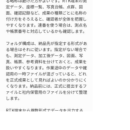
る略称は避けた方がよいです。RTK端末の測
定データ、座標一覧、写真台帳、点群、図
面、確認記録など、成果の種類ごとに名称の
付け方をそろえると、確認者が全体を把握し
やすくなります。連番を使う場合は、測点名
や帳票番号と対応しているかも確認します。
フォルダ構成は、納品先が指定する形式があ
る場合はそれに従います。指定がない場合で
も、測定データ、加工後データ、図面、写
真、帳票、参考資料を分けておくと、成果を
扱いやすくなります。作業途中のデータや確
認用の一時ファイルが混ざっていると、どれ
を正式成果として見ればよいのか分かりにく
くなります。納品前には、正式に提出するフ
ァイルと社内保管用のファイルを分けて整理
します。
RTK端末から複数形式でデータを出力する
場合は、同じ内容のファイルが重複して存在
することがあります。たとえば、端末の生デ
ータ、変換後の座標ファイル、帳票作成用の