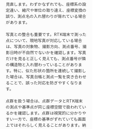
見直します。わずかなずれでも、座標系の設
定違い、縮尺や単位の取り違え、座標変換の
誤り、測点名の入れ替わりが隠れている場合
があります。
写真との整合も重要です。RTK端末で測った
点について、現地写真が対応している場合
は、写真の対象物、撮影方向、測点番号、撮
影日時が不自然でないかを確認します。写真
だけを見ると正しく見えても、測点番号が隣
の構造物と入れ替わっていることがありま
す。特に、似た形状の箇所を連続して撮影し
た場合は、写真台帳と測点一覧を突き合わせ
ることで、誤った対応を防ぎやすくなりま
す。
点群を扱う場合は、点群データとRTK端末
の測点や基準点が同じ座標空間で扱われてい
るかを確認します。点群は視覚的に分かりや
すい一方で、座標の基準がずれていても画面
上ではそれらしく見えることがあります。納