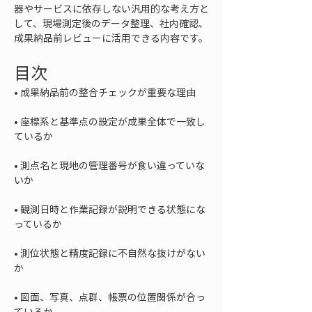
器やサービスに依存しない汎用的な考え方と
して、現場測定後のデータ整理、社内確認、
成果納品前レビューに活用できる内容です。
目次
• 
• 
座標系と基準点の設定が成果全体で一致し
• 
測点名と現地の管理番号が食い違っていな
• 
観測日時と作業記録が説明できる状態にな
• 
測位状態と精度記録に不自然な抜けがない
• 
図面、写真、点群、帳票の位置関係が合っ