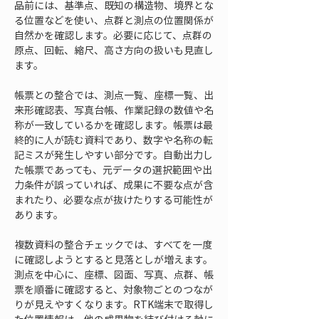
品前には、基準点、既知の構造物、境界とな
る位置などを使い、点群と測点の位置関係が
自然かを確認します。必要に応じて、点群の
原点、回転、縮尺、高さ方向の扱いも見直し
ます。
帳票との整合では、測点一覧、座標一覧、出
来形確認表、写真台帳、作業記録の数値や名
称が一致しているかを確認します。帳票は最
終的に人が読む資料であり、数字や名称の転
記ミスが発生しやすい部分です。自動出力し
た帳票であっても、元データの選択範囲や出
力条件が誤っていれば、成果に不要な点が含
まれたり、必要な点が抜けたりする可能性が
あります。
複数資料の整合チェックでは、すべてを一度
に確認しようとすると見落としが増えます。
測点を中心に、座標、図面、写真、点群、帳
票を順番に確認すると、対象物ごとのつなが
りが見えやすくなります。RTK端末で取得し