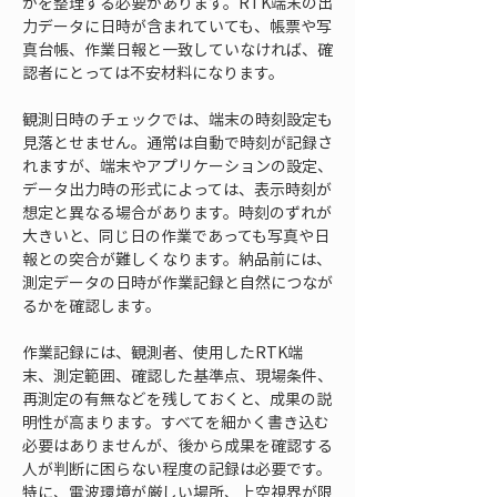
かを整理する必要があります。RTK端末の出
力データに日時が含まれていても、帳票や写
真台帳、作業日報と一致していなければ、確
認者にとっては不安材料になります。
観測日時のチェックでは、端末の時刻設定も
見落とせません。通常は自動で時刻が記録さ
れますが、端末やアプリケーションの設定、
データ出力時の形式によっては、表示時刻が
想定と異なる場合があります。時刻のずれが
大きいと、同じ日の作業であっても写真や日
報との突合が難しくなります。納品前には、
測定データの日時が作業記録と自然につなが
るかを確認します。
作業記録には、観測者、使用したRTK端
末、測定範囲、確認した基準点、現場条件、
再測定の有無などを残しておくと、成果の説
明性が高まります。すべてを細かく書き込む
必要はありませんが、後から成果を確認する
人が判断に困らない程度の記録は必要です。
特に、電波環境が厳しい場所、上空視界が限