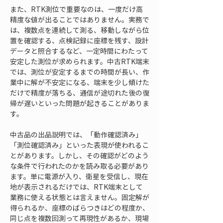
また、RTK測位で重要なのは、一度だけ高
精度な値が出ることではありません。実務で
は、複数点を連続して測る、移動しながら位
置を確認する、点検記録に座標を残す、設計
データと照合するなど、一定時間にわたって
安定した測位が求められます。中古RTK端末
では、測位が安定するまでの時間が長い、作
業中に解が不安定になる、端末を少し傾けた
だけで精度が落ちる、通信が途切れた後の復
帰が遅いといった問題が起きることがありま
す。
中古品の出品説明では、「動作確認済み」
「測位確認済み」といった表現が使われるこ
とがあります。しかし、その確認がどのよう
な条件で行われたのかを読み取る必要があり
ます。単に電源が入り、衛星を受信し、現在
地が表示されるだけでは、RTK端末として
業務に使える状態とは言えません。固定解が
得られるか、座標のばらつきはどの程度か、
同じ点を複数回測って再現性があるか、現場