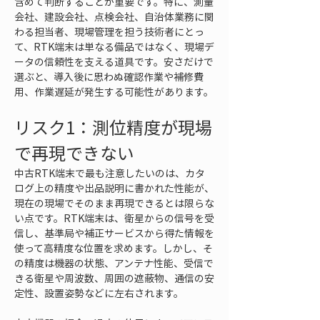
含めて判断することが重要です。特に、測量
会社、建設会社、点検会社、自治体業務に関
わる担当者、現場管理を担う技術者にとっ
て、RTK端末は単なる備品ではなく、現場デ
ータの信頼性を支える道具です。安さだけで
選ぶと、導入後に思わぬ確認作業や補修費
用、作業遅延が発生する可能性があります。
リスク1：測位精度が現場
で再現できない
中古RTK端末で最も注意したいのは、カタ
ログ上の精度や出品説明に書かれた性能が、
現在の現場でそのまま再現できるとは限らな
い点です。RTK端末は、衛星からの信号を受
信し、基準局や補正サービスから得た情報を
使って高精度な位置を求めます。しかし、そ
の精度は機器の状態、アンテナ性能、受信で
きる衛星や周波数、周囲の遮蔽物、通信の安
定性、設置姿勢などに左右されます。