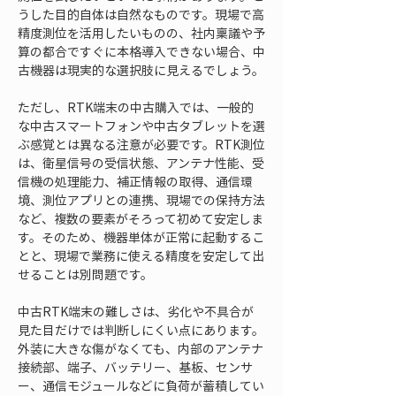
うした目的自体は自然なものです。現場で高
精度測位を活用したいものの、社内稟議や予
算の都合ですぐに本格導入できない場合、中
古機器は現実的な選択肢に見えるでしょう。
ただし、RTK端末の中古購入では、一般的
な中古スマートフォンや中古タブレットを選
ぶ感覚とは異なる注意が必要です。RTK測位
は、衛星信号の受信状態、アンテナ性能、受
信機の処理能力、補正情報の取得、通信環
境、測位アプリとの連携、現場での保持方法
など、複数の要素がそろって初めて安定しま
す。そのため、機器単体が正常に起動するこ
とと、現場で業務に使える精度を安定して出
せることは別問題です。
中古RTK端末の難しさは、劣化や不具合が
見た目だけでは判断しにくい点にあります。
外装に大きな傷がなくても、内部のアンテナ
接続部、端子、バッテリー、基板、センサ
ー、通信モジュールなどに負荷が蓄積してい