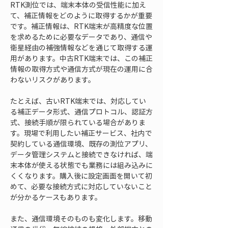
RTK測位では、端末本体の受信性能に加え
て、補正情報をどのように取得するかが重要
です。補正情報は、RTK端末が高精度な位置
を求めるために必要なデータであり、通信や
衛星経由の補強情報などを通じて取得する運
用があります。中古RTK端末では、この補正
情報の取得方式や通信方式が現在の運用に合
わないリスクがあります。
たとえば、古いRTK端末では、対応してい
る補正データ形式、通信プロトコル、認証方
式、接続手順が限られている場合がありま
す。現場で利用したい補正サービス、社内で
契約している通信環境、既存の測位アプリ、
データ管理システムと接続できなければ、端
末本体が使える状態でも業務には組み込みに
くくなります。購入後に設定画面を開いて初
めて、必要な接続方式に対応していないこと
が分かるケースもあります。
また、通信環境そのものも変化します。移動