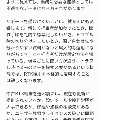
ように見えても、業務に必要な座標としては
不適切なデータになるおそれがあります。
サポートを受けにくいことは、教育面にも影
響します。新しく担当者が加わったとき、操
作手順を社内で標準化したいとき、トラブル
時の切り分けをしたいとき、問い合わせ先や
分かりやすい資料がないと属人的な運用にな
りがちです。ある担当者だけが設定方法を知
っている、現場ごとに使い方が違う、トラブ
ル時に過去のメモを探す必要があるという状
態では、RTK端末を本格的に活用すること
は難しくなります。
中古RTK端末を選ぶ前には、現在も更新が
提供されているか、設定ツールや操作説明が
入手できるか、修理や点検の相談先がある
か、ユーザー登録やライセンスの扱いに問題
がないかを確認しましょう。業務で使うRTK
端末は、購入した瞬間だけでなく、使い続け
る期間全体で支援を受けられるかが重要で
す。