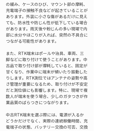
の緩み、ケースのひび、マウント部の摩耗、
充電端子の接触不良などが起きていることが
あります。外装に小さな傷があるだけに見え
ても、防水性や防じん性が低下している場合
があります。雨天後や粉じんの多い現場で内
部に水分やほこりが入れば、突然の不具合に
つながる可能性があります。
また、RTK端末はポールや治具、車両、三
脚などに取り付けて使うことがあります。中
古品で取り付け部が摩耗していると、固定が
甘くなり、作業中に端末が傾いたり振動した
りします。RTK測位ではアンテナの姿勢や高
さ管理が重要になるため、取り付けが不安定
だと測位値にも影響します。特に、現場で複
数人が端末を使う場合、少しのガタつきが作
業品質のばらつきにつながります。
中古RTK端末を選ぶ際には、電源が入るか
どうかだけでなく、実際の連続稼働時間、充
電端子の状態、バッテリー交換の可否、交換