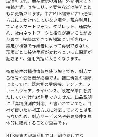
通信の世代、無線接続の規格、外部端末との
接続方式、セキュリティ要件などは時間とと
もに更新されます。中古RTK端末が古い通信
方式にしか対応していない場合、現在利用し
ているスマートフォン、タブレット、通信契
約、社内ネットワークと相性が悪いことがあ
ります。接続はできても頻繁に切断される、
設定が複雑で作業者によって再現できない、
現場ごとに接続手順が変わるといった問題が
起きると、運用負担が大きくなります。
衛星経由の補強情報を使う場合でも、対応す
る信号や受信機が必要です。補正情報の種類
によっては、端末側の受信機、アンテナ、フ
ァームウェア、ライセンス、設定が条件を満
たしていなければ利用できません。出品説明
に「高精度測位対応」と書かれていても、自
社が使いたい補正方式に対応しているとは限
らないため、対応サービス名や必要条件を具
体的に確認することが重要です。
RTK端末の現場利用では、測位だけでな