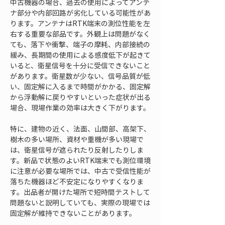
中古機器の場合、過去の使用によってアンテ
ナ部分や内部回路が劣化している可能性があ
ります。アンテナはRTK端末の測位性能を左
右する重要な部品です。外観上は問題がなく
ても、落下や衝撃、端子の摩耗、内部接続の
緩み、長期間の使用による感度低下が起きて
いると、衛星信号を十分に受信できないこと
があります。衛星数が少ない、信号品質が低
い、固定解に入るまで時間がかかる、固定解
から浮動解に戻りやすいといった症状が出る
場合、現場作業の効率は大きく下がります。
特に、建物の近く、法面、山間部、高架下、
樹木の多い場所、資材や重機が多い現場で
は、衛星信号が遮られたり反射したりしま
す。新品で状態のよいRTK端末でも測位環境
に注意が必要な場所では、中古で受信性能が
落ちた機器ほど不安定になりやすくなりま
す。出品者が開けた場所で短時間テストして
問題ないと説明していても、実際の現場では
固定解が維持できないことがあります。