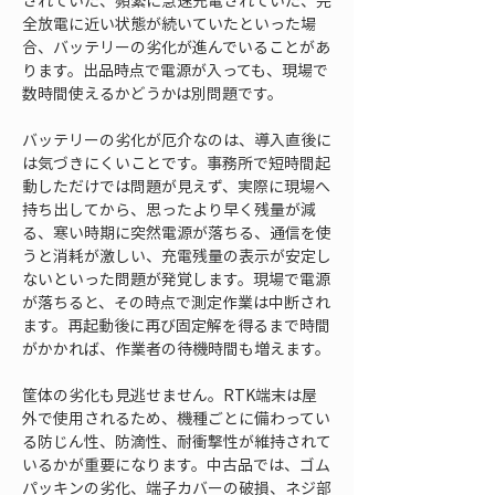
されていた、頻繁に急速充電されていた、完
全放電に近い状態が続いていたといった場
合、バッテリーの劣化が進んでいることがあ
ります。出品時点で電源が入っても、現場で
数時間使えるかどうかは別問題です。
バッテリーの劣化が厄介なのは、導入直後に
は気づきにくいことです。事務所で短時間起
動しただけでは問題が見えず、実際に現場へ
持ち出してから、思ったより早く残量が減
る、寒い時期に突然電源が落ちる、通信を使
うと消耗が激しい、充電残量の表示が安定し
ないといった問題が発覚します。現場で電源
が落ちると、その時点で測定作業は中断され
ます。再起動後に再び固定解を得るまで時間
がかかれば、作業者の待機時間も増えます。
筐体の劣化も見逃せません。RTK端末は屋
外で使用されるため、機種ごとに備わってい
る防じん性、防滴性、耐衝撃性が維持されて
いるかが重要になります。中古品では、ゴム
パッキンの劣化、端子カバーの破損、ネジ部