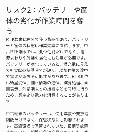
リスク2：バッテリーや筐
体の劣化が作業時間を奪
う
RTK端末は屋外で使う機器であり、バッテリ
ーと筐体の状態は作業効率に直結します。中
古RTK端末では、測位性能だけでなく、電
源まわりや外装の劣化にも注意が必要です。
バッテリーが劣化していると、満充電に見え
ても実際の稼働時間が短く、現場作業の途中
で電源が落ちる可能性があります。RTK測位
は衛星受信、補正情報の通信、演算処理、画
面表示、外部端末との接続などを同時に行う
ため、想定より電力を消費することがありま
す。
中古端末のバッテリーは、使用年数や充放電
回数だけでなく、保管状態にも影響されま
す。高温環境で保管されていた、長期間放置