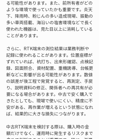
る可能性があります。また、前所有者がどの
ような環境で使っていたかも重要です。炎天
下、降雨時、粉じんの多い造成現場、振動の
多い車両搭載、海沿いの塩害環境などで長く
使われた機器は、見た目以上に消耗している
ことがあります。
さらに、RTK端末の測位結果は業務判断や
記録に使われることがあります。位置座標が
ずれていれば、杭打ち、出来形確認、点検記
録、図面照合、資材配置、重機誘導、台帳更
新などに影響が出る可能性があります。数値
の誤差が後工程で発覚すると、再測定、手戻
り、説明資料の修正、関係者への再共有が必
要になる場合があります。中古で安く購入で
きたとしても、現場で使いにくい、精度に不
安がある、再作業が増えるという状態になれ
ば、結果的に大きな損失につながります。
中古RTK端末を検討する際は、購入時の金
額だけでなく、運用時に発生するリスクまで