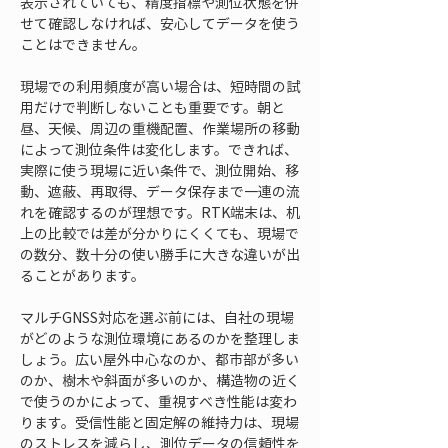
表示されていても、精度指標や測位状態を併
せて確認しなければ、安心してデータを使う
ことはできません。
現場での利用頻度が高い場合は、短時間の試
用だけで判断しないことも重要です。朝と
昼、天候、周辺の重機配置、作業場所の移動
によって測位条件は変化します。できれば、
実際に使う現場に近い条件で、測位開始、移
動、遮蔽、再取得、データ保存まで一連の流
れを確認するのが理想です。RTK端末は、机
上の比較では差が分かりにくくても、現場で
の数分、数十分の使い勝手に大きな違いが出
ることがあります。
マルチGNSS対応を選ぶ前には、自社の現場
がどのような測位環境にあるのかを整理しま
しょう。広い屋外中心なのか、都市部が多い
のか、樹木や斜面が多いのか、構造物の近く
で使うのかによって、重視すべき性能は変わ
ります。受信性能と固定解の維持力は、現場
のストレスを減らし、測位データの信頼性を