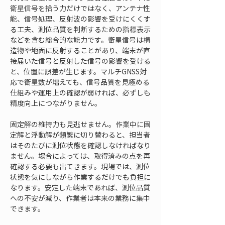
衛星信号を拾う力だけではなく、アンテナ性
能、信号処理、反射波の影響を受けにくくす
る工夫、測位品質を判断するための指標表示
などを含む総合的な能力です。衛星信号は構
造物や地面に反射することがあり、端末が直
接届いた信号と反射した信号の影響を受ける
と、位置に誤差が生じます。マルチGNSS対
応で衛星数が増えても、信号品質を見極める
仕組みや運用上の確認が弱ければ、必ずしも
精度向上につながりません。
固定解の維持力も見逃せません。作業中に固
定解と浮動解が頻繁に切り替わると、担当者
はそのたびに測位状態を確認しなければなり
ません。場合によっては、取得済みの点を再
確認する必要も出てきます。現場では、測位
状態を気にしながら作業するだけでも負担に
なります。安定した端末であれば、測位品質
への不安が減り、作業者は本来の業務に集中
できます。