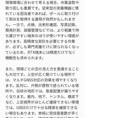
現場環境に合わせて考える場合、作業姿勢や
取り回しも重要です。従来型の測量機器に慣
れている担当者であれば、ポールに取り付け
て測点を取得する運用が自然かもしれませ
ん。一方で、点検、出来形確認、写真記録、
簡易計測、設備管理などでは、より軽量で持
ち運びやすい端末のほうが使いやすい場面が
あります。高精度な測位を必要とする作業
が、必ずしも専門測量だけに限られなくなっ
ているため、RTK端末には精度だけでなく
機動性も求められます。
また、現場ごとの空の見え方を意識すること
も大切です。上空が広く開けている場所で
は、マルチGNSS対応の効果を得やすくなり
ます。反対に、片側が建物で遮られている場
所や、谷状の地形では、衛星配置が偏りやす
くなります。屋内、地下、トンネル、橋梁下
など、上空視界がほとんど確保できない環境
では、GNSSだけで十分な精度を確保できな
い場合もあります。単純に受信衛星数が多く