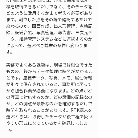
RTK端末を選ぶ際には、現場で高精度な座
標を取得できるかだけでなく、そのデータを
どのように活用するかまで考える必要があり
ます。測位した点をその場で確認するだけで
終わるのか、図面作成、出来形管理、点検記
録、設備台帳、写真管理、報告書、三次元デ
ータ、維持管理システムなどに連携するのか
によって、選ぶべき端末の条件は変わりま
す。
実務でよくある課題は、現場では測位できた
ものの、後からデータ整理に時間がかかるこ
とです。座標データ、写真、メモ、属性情報
が別々に保存されていると、事務所に戻って
から照合作業が必要になります。どの点がど
の写真に対応するのか、どの設備の記録なの
か、どの測点が最新なのかを確認するだけで
時間を取られることがあります。RTK端末を
選ぶときは、取得したデータが後工程で扱い
やすい形式になっているかを確認しましょ
う。