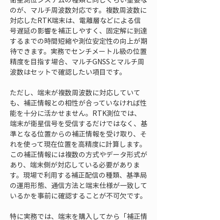
のが、マルチ周波数対応です。複数周波数に
対応したRTK端末は、電離層などによる信
号遅延の影響を補正しやすく、固定解に到達
するまでの時間短縮や測位安定性の向上が期
待できます。実務でセンチメートル級の位置
精度を目指す場合、マルチGNSSとマルチ周
波数はセットで確認したい項目です。
ただし、端末が複数周波数に対応していて
も、補正情報との相性が合っていなければ性
能を十分に活かせません。RTK測位では、
端末が衛星信号を受信するだけではなく、基
準となる位置からの補正情報を受け取り、そ
れを使って現在位置を高精度に計算します。
この補正情報には複数の方式やデータ形式が
あり、端末側が対応している必要がありま
す。現場で利用する補正配信の種類、基準局
の運用形態、通信方法と端末仕様が一致して
いるかを事前に確認することが不可欠です。
特に実務では、端末を購入してから「補正情