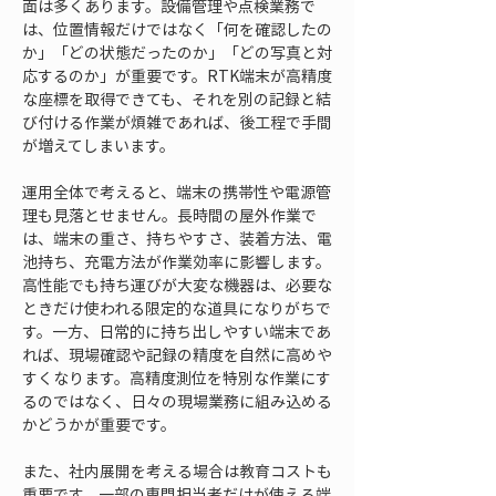
面は多くあります。設備管理や点検業務で
は、位置情報だけではなく「何を確認したの
か」「どの状態だったのか」「どの写真と対
応するのか」が重要です。RTK端末が高精度
な座標を取得できても、それを別の記録と結
び付ける作業が煩雑であれば、後工程で手間
が増えてしまいます。
運用全体で考えると、端末の携帯性や電源管
理も見落とせません。長時間の屋外作業で
は、端末の重さ、持ちやすさ、装着方法、電
池持ち、充電方法が作業効率に影響します。
高性能でも持ち運びが大変な機器は、必要な
ときだけ使われる限定的な道具になりがちで
す。一方、日常的に持ち出しやすい端末であ
れば、現場確認や記録の精度を自然に高めや
すくなります。高精度測位を特別な作業にす
るのではなく、日々の現場業務に組み込める
かどうかが重要です。
また、社内展開を考える場合は教育コストも
重要です。一部の専門担当者だけが使える端