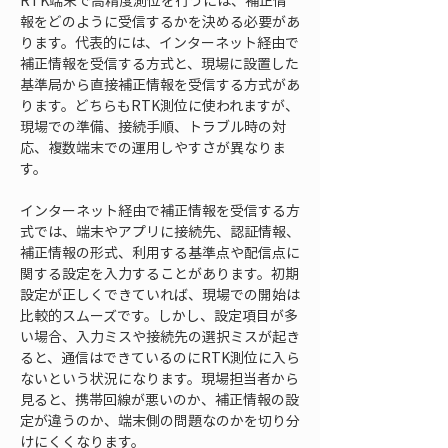
RTK端末で高精度測位を行うには、補正情
報をどのように受信するかを決める必要があ
ります。代表的には、インターネット経由で
補正情報を受信する方式と、現場に設置した
基準局から直接補正情報を受信する方式があ
ります。どちらもRTK測位に使われますが、
現場での準備、接続手順、トラブル時の対
応、複数端末での運用しやすさが異なりま
す。
インターネット経由で補正情報を受信する方
式では、端末やアプリに接続先、認証情報、
補正情報の形式、利用する基準点や配信点に
関する設定を入力することがあります。初期
設定が正しくできていれば、現場での開始は
比較的スムーズです。しかし、設定項目が多
い場合、入力ミスや接続先の選択ミスが起き
ると、通信はできているのにRTK測位に入ら
ないという状況になります。現場担当者から
見ると、携帯回線が悪いのか、補正情報の設
定が違うのか、端末側の問題なのかを切り分
けにくくなります。