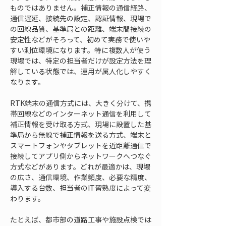
ものではありません。補正情報の通信経路、
通信遅延、接続先の設定、認証情報、現場で
の回線品質、基準局との距離、端末間接続の
安定性などがそろって、初めて実務で使いや
すい測位環境になります。特に複数人が使う
現場では、特定の担当者だけが設定方法を理
解している状態では、運用が属人化しやすく
なります。
RTK端末の通信方式には、大きく分けて、携
帯回線などのインターネット通信を利用して
補正情報を受け取る方式、現場に設置した基
準局から無線で補正情報を送る方式、端末と
スマートフォンやタブレットを近距離通信で
接続してアプリ側からネットワークへつなぐ
方式などがあります。どれが最適かは、現場
の広さ、通信環境、作業頻度、必要な精度、
導入する台数、担当者のIT習熟度によって変
わります。
たとえば、都市部の道路工事や施設点検では