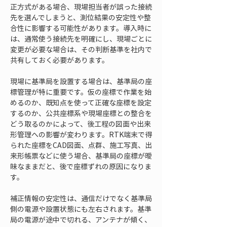
正方式がある場合、現場担当者が誤った接続
先を選んでしまうと、測位結果の安定性や整
合性に影響する可能性があります。導入時に
は、通常使う接続先を明確にし、現場ごとに
変更が必要な場合は、その判断基準を社内で
共有しておく必要があります。
現場に基準局を設置する場合は、基準局の座
標管理が特に重要です。仮の座標で作業を始
めるのか、既知点を使って正確な座標を設定
するのか、公共座標系や現場座標との整合を
どう取るのかによって、後工程の図面や出来
形管理への影響が変わります。RTK端末で得
られた座標をCAD図面、点群、施工写真、出
来形帳票などに使う場合、基準局の座標が曖
昧なままだと、後で座標ずれの原因になりま
す。
補正情報の安定性は、通信だけでなく基準局
側の電源や設置状態にも左右されます。基準
局の電源が途中で切れる、アンテナが傾く、