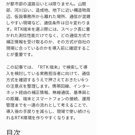
が都市部の道路沿いとは限りません。山間
部、河川沿い、造成地、地下に近い構造物周
辺、仮設事務所から離れた場所、通信が混雑
しやすい現場など、通信条件は日々変わりま
す。RTK端末を選ぶ際には、スペック表に書
かれた測位性能だけでなく、どの通信方式で
補正情報を受け取るのか、その方式が自社の
現場に合っているのかを導入前に確認するこ
とが重要です。
この記事では、「RTK 端末」で検索して導
入を検討している実務担当者に向けて、通信
方式を確認するうえで押さえておきたい6つ
の注意点を整理します。携帯回線、インター
ネット経由の補正情報、無線通信、基準局と
の距離、端末とスマートフォンの接続、運用
管理までを一連の流れとして考えることで、
導入後の手戻りを減らし、現場で使い続けら
れるRTK環境を作りやすくなります。
目次