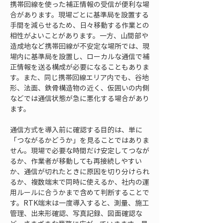
携帯回線を使った補正情報の受信が便利な場
合があります。現場ごとに基準局を設置する
手間を減らせるため、日々移動する作業との
相性がよいことがあります。一方、山間部や
造成地など携帯回線が不安定な場所では、現
場内に基準局を設置し、ローカルな通信で補
正情報を送る構成が必要になることもありま
す。また、同じ携帯回線エリア内でも、谷地
形、法面、鉄骨構造物の近く、仮囲いの内側
などでは通信状態が急に悪化する場合があり
ます。
通信方式を導入前に確認する目的は、単に
「つながるかどうか」を見ることではありま
せん。現場で必要な時間だけ安定してつなが
るか、作業者が移動しても再接続しやすい
か、通信が切れたときに原因を切り分けられ
るか、複数端末で同時に使えるか、社内の運
用ルールに合うかまで含めて判断することで
す。RTK端末は一度導入すると、測量、施工
管理、出来形確認、写真記録、図面確認な