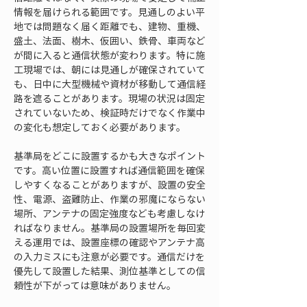
情報を届けられる範囲です。見通しのよい平
地では問題なく届く距離でも、建物、重機、
盛土、法面、樹木、仮囲い、鉄骨、車両など
が間に入ると通信状態が変わります。特に施
工現場では、朝には見通しが確保されていて
も、日中に大型機械や資材が移動して通信経
路を遮ることがあります。現場の状況は固定
されていないため、検証時だけでなく作業中
の変化も想定しておく必要があります。
基準局をどこに設置するかも大きなポイント
です。高い位置に設置すれば通信範囲を確保
しやすくなることがありますが、設置の安全
性、電源、盗難防止、作業の邪魔にならない
場所、アンテナの固定強度なども考慮しなけ
ればなりません。基準局の設置場所を毎回変
える運用では、設置座標の確認やアンテナ高
の入力ミスにも注意が必要です。通信だけを
優先して設置した結果、測位基準としての信
頼性が下がっては意味がありません。