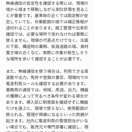
無線通信の安定性を確認する際には、現場の
端から端まで移動しながら測位状態を見るこ
とが重要です。基準局の近くでは固定解が安
定していても、作業範囲の端では補正情報が
途切れることがあります。施工管理や出来形
確認では、必要な場所で測れなければ業務に
使えません。現場の代表点だけでなく、法面
の下部、構造物の裏側、仮設道路の端、資材
置き場の近くなど、実際に作業が発生しそう
な場所を歩いて確認することが必要です。
また、無線通信を使う場合は、利用できる周
波数や出力、免許や登録の要否、現場内での
電波利用ルールも確認する必要があります。
業務用の通信では、地域、用途、出力、機器
の種類によって守るべき条件が変わる場合が
あります。導入前に制度面を確認せずに機器
だけを選ぶと、現場で使えない、使用範囲が
限られる、管理が煩雑になるといった問題が
起きます。社内に電波利用の管理担当がいな
い場合でも、販売元や専門部署に確認し、現