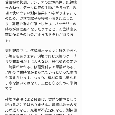
受信機の状態、アンテナの設置条件、記録端
末の動作、データ保存の手順がそろって、現
場で使いやすい測位結果につながります。そ
のため、砂埃で端子が接触不良を起こした
り、高温で端末が停止したり、バッテリーの
持ちが急に悪くなったりすると、測位精度以
前に作業そのものが止まるおそれがありま
す。
海外現場では、代替機材をすぐに購入できな
い場合もあります。現地で同じ規格のケーブ
ルや充電器が手に入らない、通信契約の変更
に時間がかかる、修理受付まで距離がある、
現場の作業時間が限られているといった事情
も考えられます。つまり、機材保護は単なる
丁寧な扱いではなく、工程を守るための準備
です。
砂埃や高温による影響は、突然の故障として
現れるだけではありません。最初は端末の反
応が遅くなる、充電が不安定になる、測位開