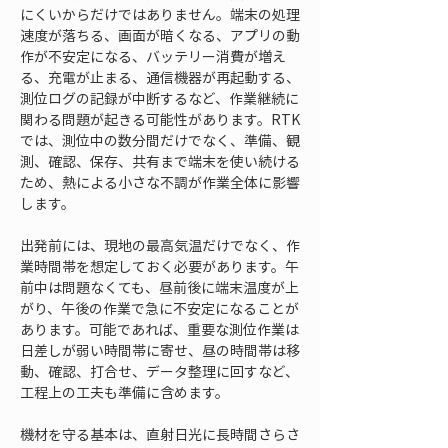
にくいからだけではありません。端末の処理
速度が落ちる、画面が暗くなる、アプリの動
作が不安定になる、バッテリー消費が増え
る、充電が止まる、通信機器が再起動する、
測位ログの記録が中断するなど、作業継続に
関わる問題が起きる可能性があります。RTK
では、測位中の数分間だけでなく、準備、観
測、確認、保存、共有まで端末を使い続ける
ため、熱による小さな不調が作業全体に影響
します。
出発前には、現地の最高気温だけでなく、作
業時間帯を想定しておく必要があります。午
前中は問題なくても、昼前後に端末温度が上
がり、午後の作業で急に不安定になることが
あります。可能であれば、重要な測位作業は
日差しが弱い時間帯に寄せ、昼の時間帯は移
動、確認、打合せ、データ整理に回すなど、
工程上の工夫も準備に含めます。
機材を守る基本は、直射日光に長時間さらさ