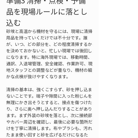
準備3 清掃・点検・予備
品を現場ルールに落とし
込む
砂埃と高温から機材を守るには、現場に清掃
用品を持っていくだけでは不十分です。誰
が、いつ、どの部分を、どの程度清掃するか
を決めておかないと、忙しい現場では後回し
になります。特に海外現場では、移動時間、
通訳、入退場管理、安全確認、作業許可、現
地スタッフとの調整などが重なり、機材の細
かな点検が抜けやすくなります。
清掃の基本は、強くこすらず、砂を押し込ま
ないことです。端子や隙間に入った粉じんを
無理にかき出そうとすると、接点を傷つけた
り、さらに奥へ押し込んだりすることがあり
ます。まず外装の砂埃を落とし、次に接続部
やカバー周辺を確認し、最後に必要な箇所だ
けを丁寧に清掃します。布やブラシも、汚れ
たまま使い回すと砂を広げるだけになるた