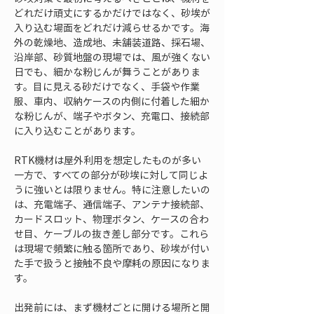
どれだけ頑丈にするかだけではなく、砂埃が
入り込む場面をどれだけ減らせるかです。海
外の乾燥地、造成地、未舗装道路、採石場、
沿岸部、砂質地盤の現場では、風が強くない
日でも、細かな粉じんが舞うことがありま
す。目に見える砂だけでなく、手袋や作業
服、車内、収納ケースの内側に付着した細か
な粉じんが、端子やボタン、充電口、接続部
に入り込むことがあります。
RTK機材は屋外利用を想定したものが多い
一方で、すべての部分が砂埃に対して同じよ
うに強いとは限りません。特に注意したいの
は、充電端子、通信端子、アンテナ接続部、
カードスロット、物理ボタン、ケースの合わ
せ目、ケーブルの抜き差し部分です。これら
は現場で頻繁に触る箇所であり、砂埃が付い
た手で扱うと接触不良や摩耗の原因になりま
す。
出発前には、まず機材ごとに開ける場所と開