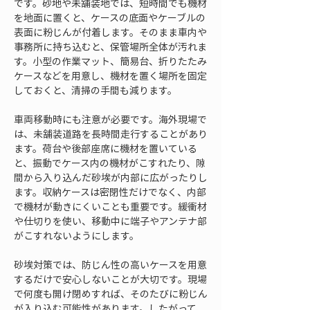
です。砂地や未舗装地では、短時間でも機材
を地面に置くと、ケースの底面やケーブルの
表面に粉じんが付着します。そのまま車内や
事務所に持ち込むと、保管場所全体が汚れま
す。小型の作業マット、簡易台、折りたたみ
ケースなどを用意し、機材を置く場所を固定
しておくと、清掃の手間も減ります。
車両移動時にも注意が必要です。海外現場で
は、未舗装道路を長時間走行することがあり
ます。荷台や後部座席に機材を置いている
と、振動でケース内の機材がこすれたり、隙
間から入り込んだ砂埃が内部に広がったりし
ます。収納ケースは密閉性だけでなく、内部
で機材が動きにくいことも重要です。緩衝材
や仕切りを使い、移動中に端子やアンテナ部
がこすれないようにします。
砂埃対策では、防じん性の高いケースを用意
するだけで安心しないことが大切です。現場
で何度も開け閉めすれば、そのたびに粉じん
が入り込む可能性があります。したがって、