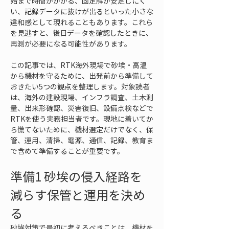
始まで時間がかかる、固定解が安定しにく
い、記録データに抜けが出るといった小さな
違和感として現れることもあります。これら
を見逃すと、後日データを確認したときに、
再測が必要になる可能性があります。
この記事では、RTK海外現場で砂埃・高温
から機材を守るために、出発前から準備して
おきたい5つの観点を整理します。対象読者
は、海外の建設現場、インフラ調査、土木測
量、出来形確認、災害復旧、設備点検などで
RTKを使う実務担当者です。現地に着いてか
ら慌てないために、機材選定だけでなく、保
管、運用、清掃、電源、通信、記録、教育ま
で含めて準備することが重要です。
準備1 砂埃の侵入経路を
減らす保管と運用を決め
る
砂埃対策で最初に考えるべきことは、機材を