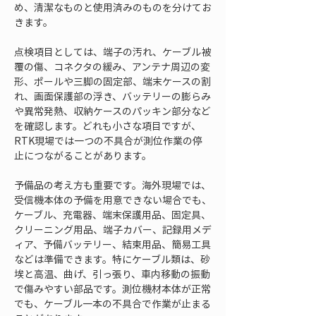
め、清潔なものと使用済みのものを分けてお
きます。
点検項目としては、端子の汚れ、ケーブル被
覆の傷、コネクタの緩み、アンテナ周辺の変
形、ポールや三脚の固定部、端末ケースの割
れ、画面保護部の浮き、バッテリーの膨らみ
や異常発熱、収納ケースのパッキン部分など
を確認します。どれも小さな項目ですが、
RTK現場では一つの不具合が測位作業の停
止につながることがあります。
予備品の考え方も重要です。海外現場では、
受信機本体の予備を用意できない場合でも、
ケーブル、充電器、端末保護用品、固定具、
クリーニング用品、端子カバー、記録用メデ
ィア、予備バッテリー、結束用品、簡易工具
などは準備できます。特にケーブル類は、砂
埃と高温、曲げ、引っ張り、車内移動の振動
で傷みやすい部品です。測位機材本体が正常
でも、ケーブル一本の不具合で作業が止まる