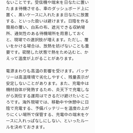
ないことです。受信機や端末を日なたに置い
たまま待機させる、車のダッシュボード上に
置く、黒いケースに入れたまま日なたに放置
する、といった扱いは避けます。日陰を作る
簡易の覆い、白系の布、遮光できる収納場
所、通気性のある待機場所を用意しておく
と、現場での選択肢が増えます。ただし、覆
いをかける場合は、放熱を妨げないことも重
要です。密閉した状態で熱をため込むと、か
えって温度が上がることがあります。
電源まわりも高温の影響を受けます。バッテ
リーは高温環境で劣化しやすく、残量表示が
安定しないことがあります。また、充電中は
機材自体が発熱するため、炎天下で充電しな
がら測位する運用はできるだけ避けたいとこ
ろです。海外現場では、移動中や休憩中に日
陰で充電する、予備バッテリーを温度の上が
りにくい場所で保管する、充電中の端末をケ
ースに入れっぱなしにしない、といったルー
ルを決めておきます。