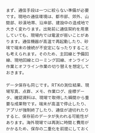
まず、通信手段は一つに絞らない準備が必要
です。現地の通信環境は、都市部、郊外、山
間部、砂漠地帯、沿岸部、建設中の造成地で
大きく変わります。出発前に通信契約を用意
していても、現場内では電波が弱いことがあ
ります。通信機器が高温で再起動したり、砂
埃で端末の接続が不安定になったりすること
も考えられます。そのため、主回線と予備回
線、現地回線とローミング回線、オンライン
作業とオフライン作業の切り替えを想定して
おきます。
データ保存も同じです。RTKの測位結果、現
場写真、点群、メモ、作業ログ、座標デー
タ、確認資料は、現場で取得した瞬間から重
要な成果物です。端末が高温で停止したり、
アプリが強制終了したり、通信が途切れたり
すると、保存前のデータが失われる可能性が
あります。海外現場では再測に時間と費用が
かかるため、保存の二重化を前提にしておく