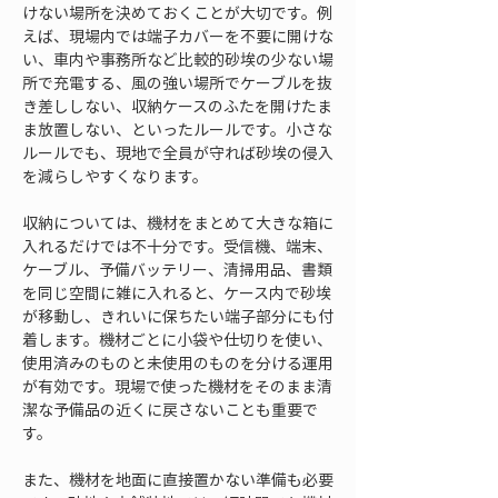
けない場所を決めておくことが大切です。例
えば、現場内では端子カバーを不要に開けな
い、車内や事務所など比較的砂埃の少ない場
所で充電する、風の強い場所でケーブルを抜
き差ししない、収納ケースのふたを開けたま
ま放置しない、といったルールです。小さな
ルールでも、現地で全員が守れば砂埃の侵入
を減らしやすくなります。
収納については、機材をまとめて大きな箱に
入れるだけでは不十分です。受信機、端末、
ケーブル、予備バッテリー、清掃用品、書類
を同じ空間に雑に入れると、ケース内で砂埃
が移動し、きれいに保ちたい端子部分にも付
着します。機材ごとに小袋や仕切りを使い、
使用済みのものと未使用のものを分ける運用
が有効です。現場で使った機材をそのまま清
潔な予備品の近くに戻さないことも重要で
す。
また、機材を地面に直接置かない準備も必要