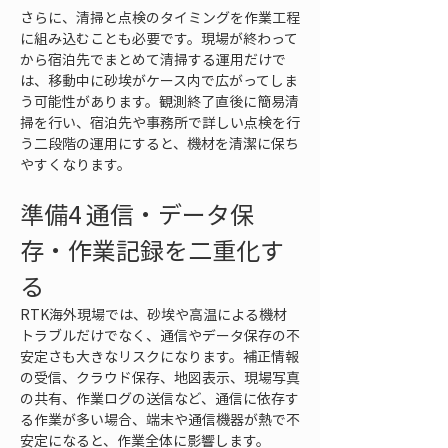
さらに、清掃と点検のタイミングを作業工程
に組み込むことも必要です。現場が終わって
から宿泊先でまとめて清掃する運用だけで
は、移動中に砂埃がケース内で広がってしま
う可能性があります。観測終了直後に簡易清
掃を行い、宿泊先や事務所で詳しい点検を行
う二段階の運用にすると、機材を清潔に保ち
やすくなります。
準備4 通信・データ保
存・作業記録を二重化す
る
RTK海外現場では、砂埃や高温による機材
トラブルだけでなく、通信やデータ保存の不
安定さも大きなリスクになります。補正情報
の受信、クラウド保存、地図表示、現場写真
の共有、作業ログの送信など、通信に依存す
る作業が多い場合、端末や通信機器が熱で不
安定になると、作業全体に影響します。