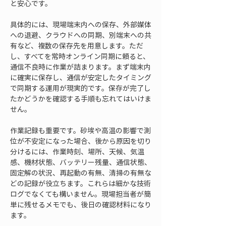
と安心です。
具体的には、現場端末内への保存、外部媒体
への退避、クラウドへの同期、別端末への共
有など、複数の保存先を用意します。ただ
し、すべてを常時オンライン同期に頼ると、
通信不良時に作業が詰まります。まず端末内
に確実に保存し、通信が安定したタイミング
で同期する運用が現実的です。保存が完了し
たかどうかを確認する手順も忘れてはいけま
せん。
作業記録も重要です。砂埃や高温の影響で測
位が不安定になった場合、後から原因を切り
分けるには、作業時刻、場所、天候、気温
感、機材状態、バッテリー残量、通信状態、
固定解の状況、再起動の有無、清掃の有無な
どの記録が役立ちます。これらは細かな技術
ログでなくても構いません。現場担当者が簡
単に残せるメモでも、後日の確認材料になり
ます。