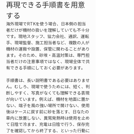
再現できる手順書を用意
する
海外現場でRTKを使う場合、日本側の担当
者だけが機材の扱いを理解していても不十分
です。現地スタッフ、協力会社、通訳、運転
手、現場監督、施工担当者など、複数の人が
機材の運搬や設置、保管に関わることがあり
ます。そのため、砂埃・高温対策は、専門担
当者だけの注意事項ではなく、現場全体で共
有できる手順にしておく必要があります。
手順書は、長い説明書である必要はありませ
ん。むしろ、現場で使うためには、短く、判
断しやすく、写真がなくても理解できる表現
が向いています。例えば、機材を地面に置か
ない、端子を風の強い場所で開けない、使用
後はケースに戻す前に砂を落とす、日なたの
車内に放置しない、異常発熱時は使用を止め
て日陰で冷ます、充電は日陰で行う、保存完
了を確認してから終了する、といった行動に