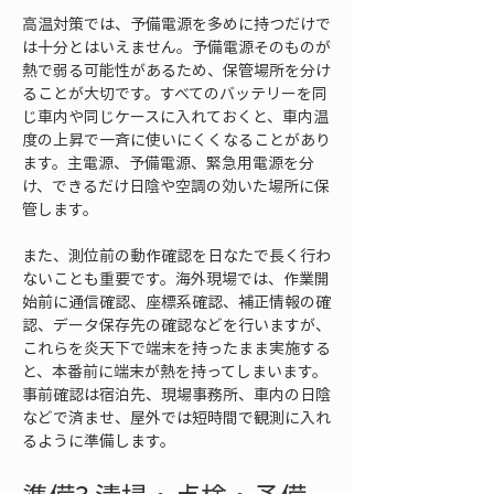
高温対策では、予備電源を多めに持つだけで
は十分とはいえません。予備電源そのものが
熱で弱る可能性があるため、保管場所を分け
ることが大切です。すべてのバッテリーを同
じ車内や同じケースに入れておくと、車内温
度の上昇で一斉に使いにくくなることがあり
ます。主電源、予備電源、緊急用電源を分
け、できるだけ日陰や空調の効いた場所に保
管します。
また、測位前の動作確認を日なたで長く行わ
ないことも重要です。海外現場では、作業開
始前に通信確認、座標系確認、補正情報の確
認、データ保存先の確認などを行いますが、
これらを炎天下で端末を持ったまま実施する
と、本番前に端末が熱を持ってしまいます。
事前確認は宿泊先、現場事務所、車内の日陰
などで済ませ、屋外では短時間で観測に入れ
るように準備します。