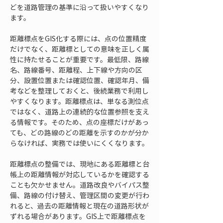
どを道路管理の基準に沿って扱いやすくなり
ます。
距離標点をGIS化する際には、点の位置精度
だけでなく、距離標としての意味を正しく属
性に持たせることが重要です。最低限、路線
名、路線番号、距離程、上下線や方向の区
分、設置位置または確認位置、確認年月、備
考などを整理しておくと、後続業務で利用し
やすくなります。距離標点は、単なる測位点
ではなく、道路上の連続的な位置参照を支え
る情報です。そのため、点の座標だけがあっ
ても、どの路線のどの距離を示すのかが分か
らなければ、実務では使いにくくなります。
距離標点の整備では、現地にある距離標と台
帳上の距離情報が対応しているかを確認する
ことも欠かせません。道路改良やバイパス整
備、路線の付け替え、管理区間の変更が行わ
れると、過去の距離情報と現在の道路形状が
ずれる場合があります。GIS上で距離標点を