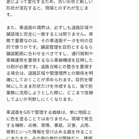
更によって変化するため、古い形状と新しい
形状が混在すると、現場とのずれが生じま
す。
また、車道面の境界は、必ずしも道路区域や
舗装端と完全に一致するとは限りません。実
務で重要なのは、その車道面データを何の目
的で使うかです。舗装管理を目的とするなら
舗装範囲に合わせるべきですし、通行規制や
車線運用を重視するなら車線構成を反映した
分割が必要です。道路台帳との整合を重視す
る場合は、道路区域や管理境界との関係を明
確にしておくことが求められます。目的を曖
昧にしたまま形状だけを作成すると、後で別
業務に流用しようとした際に、どこまで信頼
してよいか判断しにくくなります。
車道面をGISで管理する価値は、単に地図上
に色を塗ることではありません。現場で発生
する補修、点検、苦情、事故、災害、占用、
規制といった情報を受け止める器を作ること
にあります。その器の単位が曖昧だと、情報