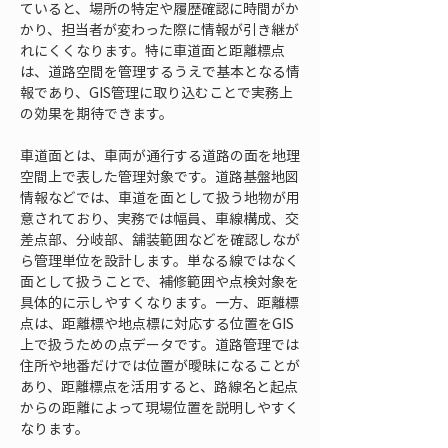
ていると、場所の特定や履歴確認に時間がか
かり、担当者が変わった際に情報が引き継が
れにくくなります。特に車道面と距離標点
は、道路空間を管理するうえで基本となる情
報であり、GIS管理に取り込むことで実務上
の効果を期待できます。
車道面とは、車両が通行する道路の面を地理
空間上で表した管理対象です。道路基盤地図
情報などでは、車道を面として扱う地物が用
意されており、実務では幅員、車線構成、交
差点部、分岐部、舗装範囲などを確認しなが
ら管理単位を設計します。単なる線ではなく
面として扱うことで、補修範囲や点検対象を
具体的に示しやすくなります。一方、距離標
点は、距離標や地点標に対応する位置をGIS
上で扱うための点データです。道路管理では
住所や地番だけでは位置が曖昧になることが
あり、距離標点を活用すると、路線名と起点
からの距離によって現場位置を説明しやすく
なります。