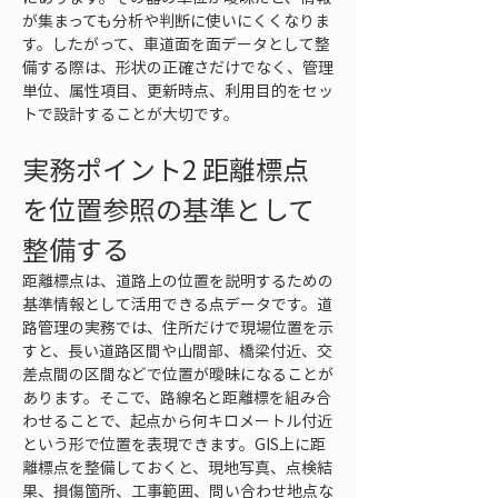
が集まっても分析や判断に使いにくくなりま
す。したがって、車道面を面データとして整
備する際は、形状の正確さだけでなく、管理
単位、属性項目、更新時点、利用目的をセッ
トで設計することが大切です。
実務ポイント2 距離標点
を位置参照の基準として
整備する
距離標点は、道路上の位置を説明するための
基準情報として活用できる点データです。道
路管理の実務では、住所だけで現場位置を示
すと、長い道路区間や山間部、橋梁付近、交
差点間の区間などで位置が曖昧になることが
あります。そこで、路線名と距離標を組み合
わせることで、起点から何キロメートル付近
という形で位置を表現できます。GIS上に距
離標点を整備しておくと、現地写真、点検結
果、損傷箇所、工事範囲、問い合わせ地点な