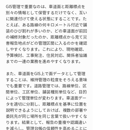
GIS管理で重要なのは、車道面と距離標点を
別々の情報として保管するだけでなく、互い
に関連付けて使える状態にすることです。た
とえば、ある路線の何キロメートル付近で舗
装のひび割れが多いのか、どの車道面が前回
の補修対象だったのか、距離標点から見て災
害報告地点がどの管理区間に入るのかを確認
しやすくなります。これにより、現地確認、
予算検討、工事発注、住民対応、関係者協議
までの一連の業務を進めやすくなります。
また、車道面をGIS上で面データとして管理
することは、維持管理の粒度をそろえる意味
でも重要です。道路管理では、路線単位、区
間単位、工区単位、舗装種別単位など、目的
によって管理単位が変わります。車道面デー
タを適切に分割し、距離標点を基準に位置を
説明できるようにしておけば、複数の部署や
委託先が同じ場所を同じ言葉で扱いやすくな
ります。結果として、報告の重複や認識違い
を減らし、管理台帳の信頼性を高めることに