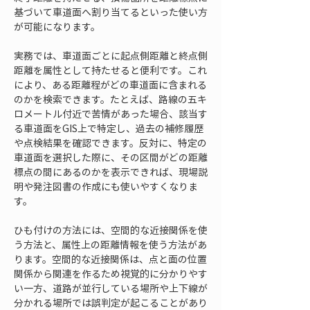
基づいて車道面へ割り当てるといった使い方
が可能になります。
実務では、車道面ごとに起点側距離と終点側
距離を属性として持たせると便利です。これ
により、ある距離程がどの車道面に含まれる
のかを検索できます。たとえば、路線の五キ
ロメートル付近で苦情があった場合、該当す
る車道面をGIS上で特定し、過去の補修履歴
や点検結果を確認できます。反対に、特定の
車道面を選択した際に、その区間がどの距離
標点の間にあるのかを表示できれば、現場説
明や発注図書の作成にも使いやすくなりま
す。
ひも付けの方法には、空間的な近接関係を使
う方法と、属性上の距離情報を使う方法があ
ります。空間的な近接関係は、点と面の位置
関係から関連を作るため視覚的に分かりやす
い一方、道路が並行している場所や上下線が
分かれる場所では誤判定が起こることがあり