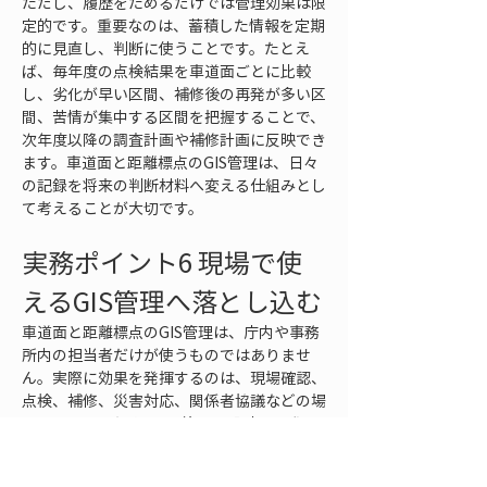
ただし、履歴をためるだけでは管理効果は限
定的です。重要なのは、蓄積した情報を定期
的に見直し、判断に使うことです。たとえ
ば、毎年度の点検結果を車道面ごとに比較
し、劣化が早い区間、補修後の再発が多い区
間、苦情が集中する区間を把握することで、
次年度以降の調査計画や補修計画に反映でき
ます。車道面と距離標点のGIS管理は、日々
の記録を将来の判断材料へ変える仕組みとし
て考えることが大切です。
実務ポイント6 現場で使
えるGIS管理へ落とし込む
車道面と距離標点のGIS管理は、庁内や事務
所内の担当者だけが使うものではありませ
ん。実際に効果を発揮するのは、現場確認、
点検、補修、災害対応、関係者協議などの場
面です。そのため、GIS管理を設計する際
は、現場でどのように使うかを最初から想定
する必要があります。机上では高機能に見え