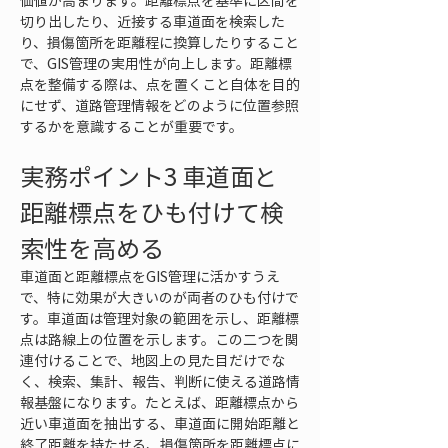
価値が高まります。距離標点を基準に区間を
切り出したり、近接する車道面を検索した
り、損傷箇所を距離程に換算したりすること
で、GIS管理の実用性が向上します。距離標
点を整備する際は、点を置くこと自体を目的
にせず、道路管理情報をどのように位置参照
するかを意識することが重要です。
実務ポイント3 車道面と
距離標点をひも付けて検
索性を高める
車道面と距離標点をGIS管理に活かすうえ
で、特に効果が大きいのが両者のひも付けで
す。車道面は管理対象の範囲を示し、距離標
点は路線上の位置を示します。この二つを関
連付けることで、地図上の見た目だけでな
く、検索、集計、報告、判断に使える道路情
報基盤になります。たとえば、距離標点から
近い車道面を抽出する、車道面に開始距離と
終了距離を持たせる、損傷箇所を距離標点に