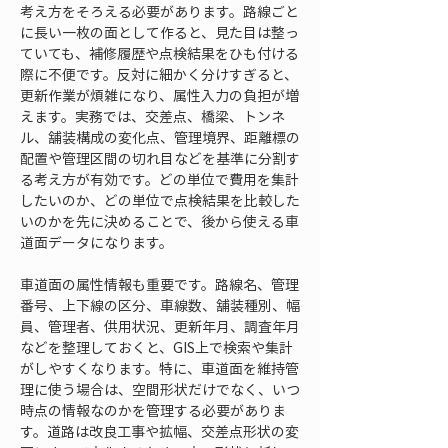
考え方をそろえる必要があります。路線ごと
に長い一枚の面として作ると、見た目は整っ
ていても、補修履歴や点検結果をひも付ける
際に不便です。反対に細かく分けすぎると、
更新作業が煩雑になり、属性入力の負担が増
えます。実務では、交差点、橋梁、トンネ
ル、舗装構成の変化点、管理境界、距離標の
配置や管理区間の切れ目などを基準に分割す
る考え方が有効です。どの単位で費用を集計
したいのか、どの単位で点検結果を比較した
いのかを先に決めることで、後から使える車
道面データになります。
車道面の属性情報も重要です。路線名、管理
番号、上下線の区分、車線数、舗装種別、幅
員、管理者、供用状況、更新年月、調査年月
などを整理しておくと、GIS上で検索や集計
がしやすくなります。特に、車道面を維持管
理に使う場合は、空間形状だけでなく、いつ
時点の情報なのかを管理する必要がありま
す。道路は改良工事や拡幅、交差点形状の変