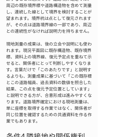
周辺の既存境界標や道路構造物を含めて測量
し、連続した線として境界を検討することが
望まれます。境界杭は点として復元されます
が、その点は道路境界線の一部であり、周辺
との連続性がなければ説明力を持ちません。
現地測量の成果は、後の立会や説明にも使わ
れます。現況平面図に既存構造物、既存境界
標、資料上の境界線、復元予定点を重ねて示
せると、関係者にとって判断しやすくなりま
す。言葉だけで「このあたりです」と説明す
るよりも、測量成果に基づいて「この既存標
とこの道路幅員、過去資料の数値を照合した
結果、この点を復元予定位置としています」
と説明できる方が、合意形成は進みやすくな
ります。道路境界確定における現地測量は、
単に座標を取得する作業ではなく、関係者が
同じ位置を確認するための共通資料を作る作
業でもあります。
条件4 隣接地や関係権利