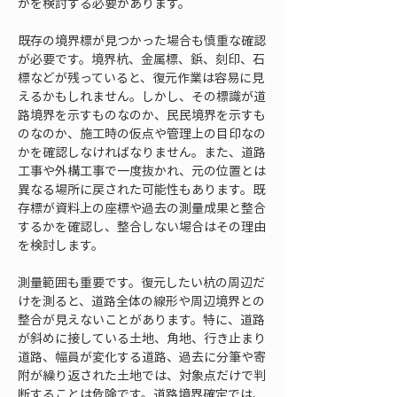
かを検討する必要があります。
既存の境界標が見つかった場合も慎重な確認
が必要です。境界杭、金属標、鋲、刻印、石
標などが残っていると、復元作業は容易に見
えるかもしれません。しかし、その標識が道
路境界を示すものなのか、民民境界を示すも
のなのか、施工時の仮点や管理上の目印なの
かを確認しなければなりません。また、道路
工事や外構工事で一度抜かれ、元の位置とは
異なる場所に戻された可能性もあります。既
存標が資料上の座標や過去の測量成果と整合
するかを確認し、整合しない場合はその理由
を検討します。
測量範囲も重要です。復元したい杭の周辺だ
けを測ると、道路全体の線形や周辺境界との
整合が見えないことがあります。特に、道路
が斜めに接している土地、角地、行き止まり
道路、幅員が変化する道路、過去に分筆や寄
附が繰り返された土地では、対象点だけで判
断することは危険です。道路境界確定では、