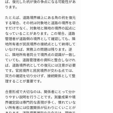
ば、復元した杭が後の争点になる可能性があ
ります。
たとえば、道路境界線上にある角の杭を復元
する場合、その杭は対象地と道路の境界を示
すだけでなく、対象地と隣地の境界の起点に
なっていることがあります。この場合、道路
管理者が道路側の境界として確認しても、隣
地所有者が民民境界の接続点として納得して
いなければ、実務上の問題は残ります。逆
に、隣地所有者同士で境界点の認識が一致し
ていても、道路管理者の資料と整合しなけれ
ば、道路境界杭としての復元には注意が必要
です。官民境界と民民境界が交わる点では、
双方の確認を切り分けず、接続関係として整
理することが重要です。
合意形成で大切なのは、関係者にとって分か
りやすい説明を行うことです。測量成果や境
界確定図は専門的な表現が多く、慣れていな
い所有者には位置関係が伝わりにくいことが
あります。道路境界確定の立会では、現地で