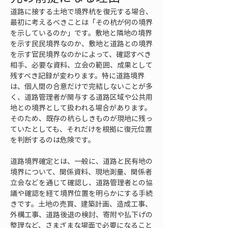
道路に接する土地で境界杭を復元する場合、
最初に考えるべきことは「その杭が何の境界
を示しているのか」です。敷地と隣地の境界
を示す民民境界なのか、敷地と道路との境界
を示す官民境界なのかによって、確認すべき
相手、必要な資料、立会の範囲、成果として
残すべき記録が変わります。特に道路境界
は、個人間の合意だけで完結しないことが多
く、道路管理者が関与する道路区域や公共用
地との境界として扱われる場合があります。
そのため、既存の杭らしきものが現地に残っ
ていたとしても、それだけを根拠に復元位置
を判断するのは危険です。
道路境界確定とは、一般に、道路と民有地の
境界について、関係資料、現地測量、関係者
立会などを通じて確認し、道路管理者との協
議や確認を経て境界位置を明らかにする手続
きです。土地の売買、建築計画、造成工事、
外構工事、道路後退の検討、寄附や払下げの
整理など、さまざまな場面で必要になること