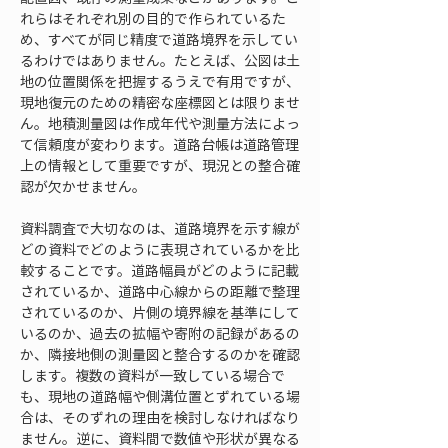
れらはそれぞれ別の目的で作られているた
め、すべてが同じ精度で道路境界を示してい
るわけではありません。たとえば、公図は土
地の位置関係を把握するうえで有用ですが、
現地復元のための精密な座標図とは限りませ
ん。地積測量図は作成年代や測量方法によっ
て信頼度が変わります。道路台帳は道路管理
上の情報として重要ですが、現況との整合確
認が欠かせません。
資料調査で大切なのは、道路境界を示す線が
どの資料でどのように表現されているかを比
較することです。道路幅員がどのように記載
されているか、道路中心線からの距離で整理
されているのか、片側の境界線を基準にして
いるのか、過去の拡幅や寄附の記録があるの
か、隣接地側の測量図と整合するのかを確認
します。複数の資料が一致している場合で
も、現地の道路幅や側溝位置とずれている場
合は、そのずれの理由を検討しなければなり
ません。逆に、資料間で数値や形状が異なる