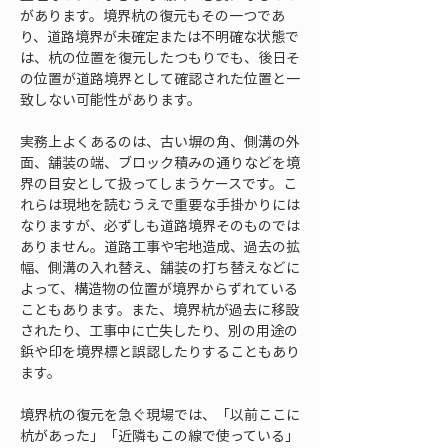
があります。境界杭の復元もその一つであ
り、道路境界が未確定または不明確な状態で
は、杭の位置を復元したつもりでも、後日そ
の位置が道路境界として確認された位置と一
致しない可能性があります。
実務上よくあるのは、古い塀の角、側溝の外
面、舗装の端、ブロック積みの通りなどを境
界の目安として扱ってしまうケースです。こ
れらは現地を読むうえで重要な手掛かりには
なりますが、必ずしも道路境界そのものでは
ありません。道路工事や宅地造成、過去の拡
幅、側溝の入れ替え、舗装の打ち替えなどに
よって、構造物の位置が境界からずれている
こともあります。また、境界杭が過去に移設
されたり、工事中に亡失したり、別の用途の
鋲や印を境界標と誤認したりすることもあり
ます。
境界杭の復元を急ぐ現場では、「以前ここに
杭があった」「近隣もこの線で使っている」