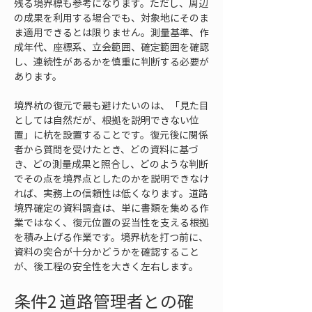
残る境界標も参考になります。ただし、周辺
の成果を利用する場合でも、対象地にそのま
ま適用できるとは限りません。測量基準、作
成年代、座標系、立会範囲、確定範囲を確認
し、連続性があるかを慎重に判断する必要が
あります。
境界杭の復元で最も避けたいのは、「見た目
としては自然だが、根拠を説明できない位
置」に杭を設置することです。復元後に関係
者から質問を受けたとき、どの資料に基づ
き、どの測量成果と照合し、どのような判断
でその点を境界点としたのかを説明できなけ
れば、実務上の信頼性は低くなります。道路
境界確定の資料調査は、単に書類を集める作
業ではなく、復元位置の妥当性を支える根拠
を積み上げる作業です。境界杭を打つ前に、
資料の突合が十分かどうかを確認すること
が、後工程の安全性を大きく左右します。
条件2 道路管理者との確