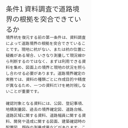
条件1 資料調査で道路境
界の根拠を突合できてい
るか
境界杭を復元する前の第一条件は、資料調査
によって道路境界の根拠を突合できているこ
とです。現地に杭がない、または杭の位置に
疑義がある場合、いきなり測量して現況線か
ら判断するのではなく、まずは利用できる資
料を集め、図面上の境界と現地の状況を照ら
し合わせる必要があります。道路境界確定の
実務では、資料の種類ごとに作成目的や精度
が異なるため、一つの資料だけを絶対視しな
いことが重要です。
確認対象となる資料には、公図、登記事項、
地積測量図、過去の境界確定図、道路台帳、
道路区域に関する資料、道路幅員に関する資
料、開発や造成に関する図面、建築確認時の
配置図、既存の測量成果などがあります。こ