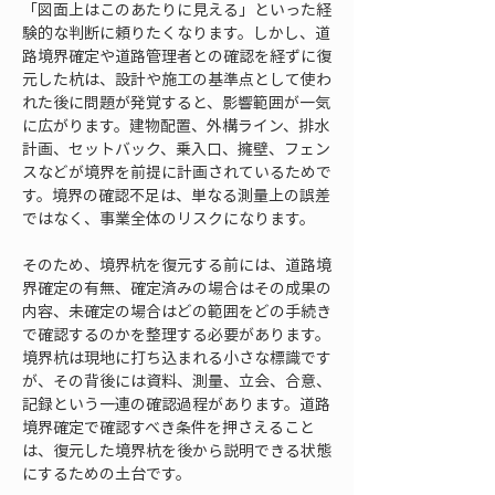
「図面上はこのあたりに見える」といった経
験的な判断に頼りたくなります。しかし、道
路境界確定や道路管理者との確認を経ずに復
元した杭は、設計や施工の基準点として使わ
れた後に問題が発覚すると、影響範囲が一気
に広がります。建物配置、外構ライン、排水
計画、セットバック、乗入口、擁壁、フェン
スなどが境界を前提に計画されているためで
す。境界の確認不足は、単なる測量上の誤差
ではなく、事業全体のリスクになります。
そのため、境界杭を復元する前には、道路境
界確定の有無、確定済みの場合はその成果の
内容、未確定の場合はどの範囲をどの手続き
で確認するのかを整理する必要があります。
境界杭は現地に打ち込まれる小さな標識です
が、その背後には資料、測量、立会、合意、
記録という一連の確認過程があります。道路
境界確定で確認すべき条件を押さえること
は、復元した境界杭を後から説明できる状態
にするための土台です。