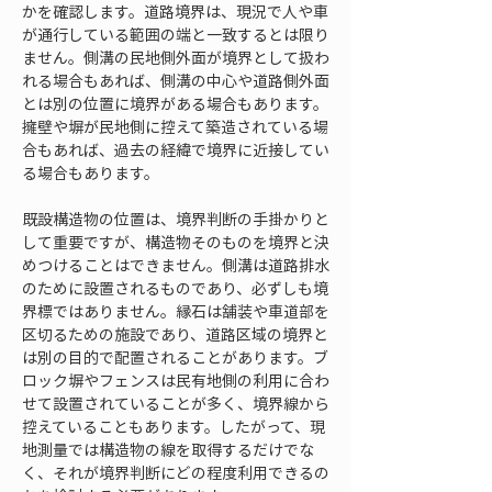
かを確認します。道路境界は、現況で人や車
が通行している範囲の端と一致するとは限り
ません。側溝の民地側外面が境界として扱わ
れる場合もあれば、側溝の中心や道路側外面
とは別の位置に境界がある場合もあります。
擁壁や塀が民地側に控えて築造されている場
合もあれば、過去の経緯で境界に近接してい
る場合もあります。
既設構造物の位置は、境界判断の手掛かりと
して重要ですが、構造物そのものを境界と決
めつけることはできません。側溝は道路排水
のために設置されるものであり、必ずしも境
界標ではありません。縁石は舗装や車道部を
区切るための施設であり、道路区域の境界と
は別の目的で配置されることがあります。ブ
ロック塀やフェンスは民有地側の利用に合わ
せて設置されていることが多く、境界線から
控えていることもあります。したがって、現
地測量では構造物の線を取得するだけでな
く、それが境界判断にどの程度利用できるの