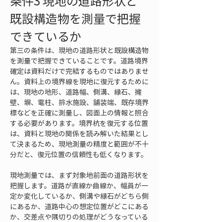
条件3 現地の道路形状と
既設構造物を測量で把握
できているか
第三の条件は、現地の道路形状と既設構造物
を測量で把握できていることです。道路境界
確定は資料だけで完結するものではありませ
ん。資料上の境界線を現地に復元するために
は、現地の地形、道路幅、側溝、縁石、擁
壁、塀、電柱、排水施設、舗装端、既存境界
標などを正確に測量し、図面上の情報と照合
する必要があります。境界杭を復元する位置
は、資料と現地の関係を読み解いた結果とし
て決まるため、現地測量の精度と範囲が不十
分だと、復元位置の信頼性も低くなります。
現地測量では、まず対象地前面の道路形状を
把握します。道路が直線か曲線か、幅員が一
定か変化しているか、側溝や縁石がどちら側
にあるか、道路中心の想定位置がどこにある
か、交差点や隅切りの処理がどうなっている