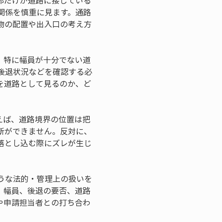
部だけが道路に接している
関係を慎重に見ます。通路
物の配置や出入口の考え方
。特に幅員が十分でない道
後退状況などを確認する必
を道路として見るのか、ど
えば、道路境界の位置は把
断ができません。反対に、
落とし込む際にズレが生じ
うな法的・管理上の扱いを
、幅員、後退の要否、道路
や申請担当者との打ち合わ