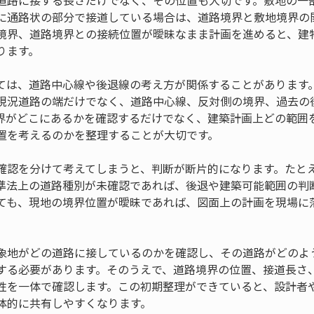
道路に接する長さだけでなく、その位置も大切です。敷地の一
に通路状の部分で接道している場合は、道路境界と敷地境界の
境界、道路境界との接続位置が曖昧なまま計画を進めると、建
ります。
ては、道路中心線や後退線の考え方が関係することがあります
現況道路の端だけでなく、道路中心線、反対側の境界、過去の
界がどこにあるかを確認するだけでなく、建築計画上どの範囲
置を考えるのかを整理することが大切です。
確認を分けて考えてしまうと、判断が断片的になります。たと
準法上の道路種別が未確認であれば、後退や建築可能範囲の判
ても、現地の境界位置が曖昧であれば、図面上の計画を現場に
象地がどの道路に接しているのかを確認し、その道路がどのよ
する必要があります。そのうえで、道路境界の位置、接道長さ
性を一体で確認します。この初期整理ができていると、設計者
体的に共有しやすくなります。