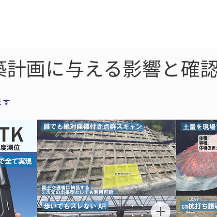
ne
LiDAR
ドローン
360
ソーラー
築計画に与える影響と確認
ます