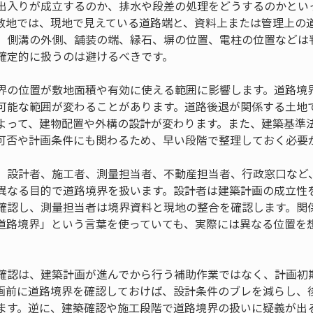
出入りが成立するのか、排水や段差の処理をどうするのかとい
敷地では、現地で見えている道路端と、資料上または管理上の
。側溝の外側、舗装の端、縁石、塀の位置、電柱の位置などは
確定的に扱うのは避けるべきです。
界の位置が敷地面積や有効に使える範囲に影響します。道路境
可能な範囲が変わることがあります。道路後退が関係する土地
よって、建物配置や外構の設計が変わります。また、建築基準
可否や計画条件にも関わるため、早い段階で整理しておく必要
、設計者、施工者、測量担当者、不動産担当者、行政窓口など
異なる目的で道路境界を扱います。設計者は建築計画の成立性
確認し、測量担当者は境界資料と現地の整合を確認します。関
道路境界」という言葉を使っていても、実際には異なる位置を
確認は、建築計画が進んでから行う補助作業ではなく、計画初
画前に道路境界を確認しておけば、設計条件のブレを減らし、
ます。逆に、建築確認や施工段階で道路境界の扱いに疑義が出