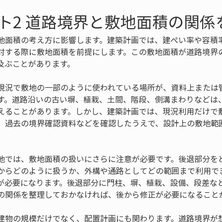
ト2 道路境界と敷地面積の関係
地面積の考え方に影響します。建築計画では、建ぺい率や容積
討する際に敷地面積を前提にします。この敷地面積が道路境界
及ぶことがあります。
現況で敷地の一部のように使われている場所が、資料上または
す。道路沿いの古い塀、植栽、土間、階段、側溝まわりなどは
えることがあります。しかし、建築計画では、現況利用だけで
、過去の境界確認資料などを確認したうえで、設計上の敷地範
地では、敷地面積の扱いにさらに注意が必要です。後退部分を
からどのように扱うか、外構や通路としてどの範囲まで利用で
が必要になります。後退部分に門柱、塀、植栽、設備、段差な
の関係を整理しておかなければ、後から修正が必要になること
建物の規模だけでなく、配置計画にも関わります。道路境界が