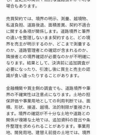
場合もあります。
売買契約では、境界の明示、測量、越境物、
私道負担、道路後退、面積差異、契約不適合
に関する条項が関係します。道路境界と筆界
の違いを整理しないまま契約すると、どの境
界を売主が明示するのか、どこまで測量する
のか、道路管理者との確認が含まれるのか、
隣接者との境界確認が必要なのかが不明確に
なります。結果として、決済前に追加調査が
必要になったり、引渡し後に買主と売主の認
識が食い違ったりすることがあります。
金融機関や買主側の調査でも、道路境界や筆
界の不確実性は注意点になります。土地の担
保評価や事業用地としての利用判断では、面
積、形状、接道、越境、法的制限が重視され
ます。境界の確認が不十分な土地や道路との
関係が複雑な土地では、追加資料の提出や条
件整理を求められることがあります。事業用
地、開発用地、建替え前提の土地では、境界