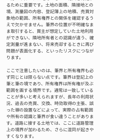
るために重要です。土地の面積、隣接地との
境、測量図の内容、登記簿上の地積、売買対
象地の範囲、所有権界との関係を確認するう
えで欠かせません。筆界の位置が不明確なま
ま取引すると、買主が想定していた土地利用
ができない、隣地所有者との認識が違う、確
定測量が進まない、将来売却するときに再び
問題が表面化する、といったリスクにつなが
ります。
ここで注意したいのは、筆界と所有権界も必
ず同じとは限らない点です。筆界は登記上の
筆と筆の境であり、所有権界は所有権が及ぶ
範囲を画する境界です。通常は一致している
ことが多いと考えられますが、長年の利用状
況、過去の売買、交換、時効取得の主張、誤
った塀の設置などによって、実際の占有範囲
や所有の認識と筆界が食い違うことがありま
す。道路に接する土地では、ここに道路管理
上の境界が加わるため、さらに混同が起きや
すくなります。