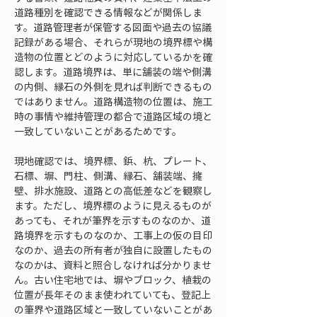
道路種別を確認できる情報などが関係しま
す。道路管理者が保管する図面や過去の協議
記録がある場合、それらが現地の境界標や構
造物の位置とどのように対応しているかを確
認します。道路境界は、単に舗装の端や側溝
の内側、縁石の外側を見れば判断できるもの
ではありません。道路構造物の位置は、施工
時の事情や維持管理の都合で道路区域の境と
一致していないことがあるためです。
現地確認では、境界標、鋲、杭、プレート、
石標、塀、門柱、側溝、縁石、舗装端、擁
壁、排水施設、道路との高低差などを観察し
ます。ただし、境界標のように見えるものが
あっても、それが筆界を示すものなのか、道
路境界を示すものなのか、工事上の仮の目印
なのか、過去の所有者が独自に設置したもの
なのかは、資料と照合しなければ分かりませ
ん。古い住宅地では、塀やブロック、植栽の
位置が長年そのまま使われていても、登記上
の筆界や道路区域と一致していないことがあ