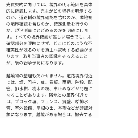
売買契約に向けては、境界の明示範囲を具体
的に確認します。売主がどの境界を明示する
のか、道路側の境界確認を含むのか、隣地側
の境界確認を含むのか、確定測量を行うの
か、現況測量にとどめるのかを明確にしま
す。すべての境界確認が難しい場合でも、未
確認部分を曖昧にせず、どこにどのような不
確実性が残るのかを買主へ説明する必要があ
ります。取引当事者の認識をそろえること
が、後の紛争予防になります。
越境物の整理も欠かせません。道路境界付近
では、塀、門柱、庇、看板、雨樋、階段、配
管、排水桝、樹木の枝、車止めなどが問題に
なることがあります。隣地との筆界付近で
は、ブロック塀、フェンス、擁壁、給排水
管、室外設備、屋根の出、基礎などが確認対
象になります。越境がある場合は、撤去する
のか、将来改修時に是正するのか、覚書で整
理するのか、取引条件に反映するのかを検討
します。道路側の越境は、相手が個人の隣接