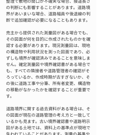
整理で敷地の間口が不確実な場合、接道長さ
の判断にも影響することがあります。道路境
界があいまいな場合、道路幅員や後退線の判
断で追加確認が必要になることもあります。
売主から提供された測量図がある場合でも、
その図面が何を目的に作成されたものかを確
認する必要があります。現況測量図は、現地
の構造物や利用状況を測った図面であり、必
ずしも境界が確認済みであることを意味しま
せん。確定測量図や境界確認書がある場合で
も、すべての隣接者や道路管理者の確認がそ
ろっているか、作成時期が古すぎないか、そ
の後に道路工事や分筆、所有者変更、構造物
の移動がなかったかを確認することが重要で
す。
道路境界に関する過去資料がある場合は、そ
の図面が現在の道路管理の考え方と一致して
いるかも見ます。古い境界確認書や道路明示
図がある土地では、資料上の基準点が現地で
失われていることがあります。測量の基準や