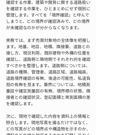
確認する作業、建築や開発に関する道路扱い
を確認する作業を、ひとまとめにせず個別に
管理します。すべてを「境界確認」と呼んで
しまうと、どの境界が確認済みで、どの境界
が未確認なのかが分からなくなります。
実務では、まず売買対象地の全体像を把握し
ます。地番、地目、地積、隣接筆、道路との
接し方、現況利用、既存建物や外構の位置を
確認し、道路側と隣地側でそれぞれ何を確認
すべきかを整理します。道路側については、
道路の種類、管理者、道路区域、道路幅員、
道路境界確認の有無、後退の可能性、私道負
担の有無を見ます。筆界については、地積測
量図や確定測量図の有無、境界標の状態、隣
接者との確認状況、登記面積と実測面積の差
を確認します。
次に、現地で確認した内容を資料上の情報と
照合します。現地写真を撮るだけではなく、
どの写真がどの境界点や構造物を示すのか、