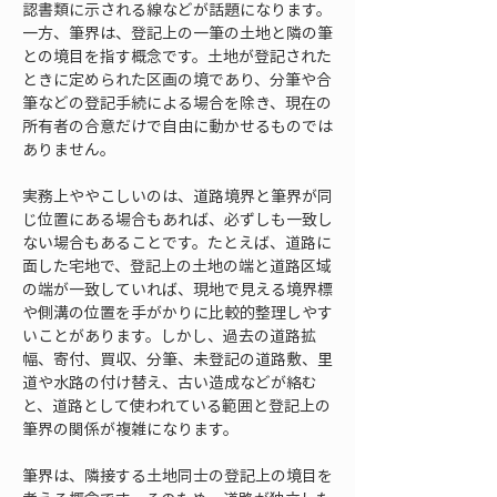
認書類に示される線などが話題になります。
一方、筆界は、登記上の一筆の土地と隣の筆
との境目を指す概念です。土地が登記された
ときに定められた区画の境であり、分筆や合
筆などの登記手続による場合を除き、現在の
所有者の合意だけで自由に動かせるものでは
ありません。
実務上ややこしいのは、道路境界と筆界が同
じ位置にある場合もあれば、必ずしも一致し
ない場合もあることです。たとえば、道路に
面した宅地で、登記上の土地の端と道路区域
の端が一致していれば、現地で見える境界標
や側溝の位置を手がかりに比較的整理しやす
いことがあります。しかし、過去の道路拡
幅、寄付、買収、分筆、未登記の道路敷、里
道や水路の付け替え、古い造成などが絡む
と、道路として使われている範囲と登記上の
筆界の関係が複雑になります。
筆界は、隣接する土地同士の登記上の境目を