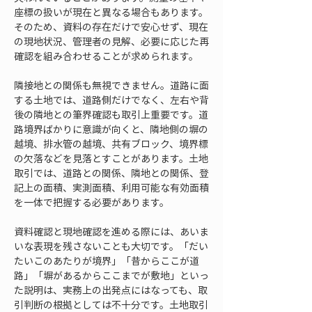
座標の扱いが現在と異なる場合もあります。
そのため、資料の存在だけで安心せず、現在
の現地状況、管理者の見解、必要に応じた再
確認を組み合わせることが求められます。
隣接地との関係も無視できません。道路に面
する土地では、道路側だけでなく、左右や背
後の隣地との筆界確認も取引上重要です。道
路境界ばかりに意識が向くと、隣地側の塀の
越境、排水管の越境、共有ブロック、境界標
の欠落などを見落とすことがあります。土地
取引では、道路との関係、隣地との関係、登
記上の面積、実測面積、利用可能な有効面積
を一体で把握する必要があります。
資料確認と現地確認を進める際には、あいま
いな表現を残さないことも大切です。「だい
たいこのあたりが境界」「昔からここが道
路」「塀があるからここまでが敷地」といっ
た説明は、実務上の出発点にはなっても、取
引判断の根拠としては不十分です。土地取引