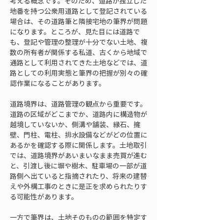
考える概念です。そのため、道路が独立した
地番を持つ公衆用道路として登記されている
場合は、その道路筆と隣接宅地の筆界が問題
になります。ところが、見た目には道路で
も、登記や管理の整理が十分でない土地、複
数の所有者が関係する私道、古くから地域で
通路として利用されてきた土地などでは、道
路としての利用実態と筆界の把握が別々の確
認作業になることがあります。
道路境界は、道路管理の観点から重要です。
道路の区域がどこまでか、道路内に構造物が
越境していないか、側溝や舗装、縁石、擁
壁、門柱、電柱、排水設備などがどの位置に
あるかを確認する際に関係します。土地取引
では、道路境界があいまいなまま売買が進む
と、引渡し後に塀や樹木、駐車場の一部が道
路側へ出ていると指摘されたり、将来の建替
えや外構工事のときに是正を求められたりす
る可能性があります。
一方で筆界は、土地そのものの範囲を特定す