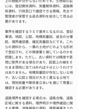
上の根拠が分からないためです。土地取引前
には、登記関係資料、測量関係資料、道路関
係資料、行政窓口で確認できる情報、売主や
管理者が保管する過去資料を総合して見る必
要があります。
筆界を確認するうえで基本となるのは、登記
事項、地図、公図、地積測量図、過去の分筆
図、境界確認書、確定測量図などです。これ
らの資料から、一筆の土地がどのような形状
で登記され、どの隣接筆と接しているのかを
把握します。ただし、古い資料では精度や表
現に限界がある場合があり、図面上の線をそ
のまま現地に当てはめれば十分というわけで
はありません。地積測量図が存在しない土地
や、古い公図と現況が大きく異なる土地で
は、現地測量や関係者立会いを通じて慎重に
確認する必要があります。
道路境界を確認する場合は、道路台帳、道路
区域に関する資料、境界明示や境界確認に関
する書類、道路幅員の資料、建築基準法上の