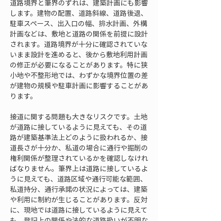
道路境界と筆界のずれは、建築計画にも影響
します。建物の配置、道路斜線、道路後退、
駐車スペース、出入口の幅、排水計画、外構
計画などは、敷地と道路の関係を前提に設計
されます。道路境界が十分に確認されていな
いまま設計を進めると、後から敷地利用計画
の修正が必要になることがあります。特に狭
小地や不整形地では、わずかな境界位置の差
が建物の規模や駐車計画に影響することがあ
ります。
接道に関する問題も大きなリスクです。土地
が道路に接しているように見えても、その道
路が建築基準法上どのように扱われるか、接
道長さが十分か、私道の場合に通行や掘削の
権利関係が整理されているかを確認しなけれ
ばなりません。筆界上は道路に接しているよ
うに見えても、道路区域や通行可能な範囲、
私道持分、通行承諾の状況によっては、建築
や利用に制約が生じることがあります。反対
に、現地では道路に接しているように見えて
も、登記上の関係や法的な道路扱いが不明な