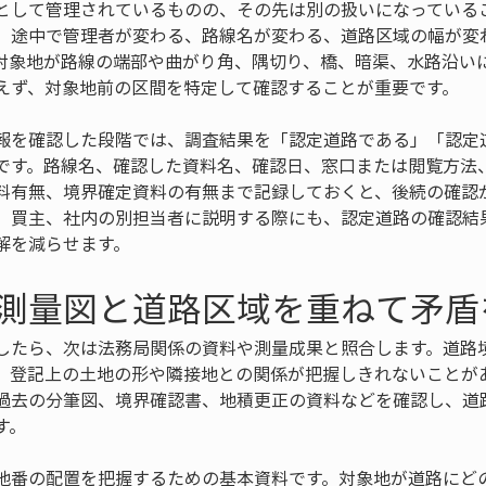
として管理されているものの、その先は別の扱いになっている
、途中で管理者が変わる、路線名が変わる、道路区域の幅が変
対象地が路線の端部や曲がり角、隅切り、橋、暗渠、水路沿い
えず、対象地前の区間を特定して確認することが重要です。
報を確認した段階では、調査結果を「認定道路である」「認定
です。路線名、確認した資料名、確認日、窓口または閲覧方法
料有無、境界確定資料の有無まで記録しておくと、後続の確認
、買主、社内の別担当者に説明する際にも、認定道路の確認結
解を減らせます。
測量図と道路区域を重ねて矛盾
したら、次は法務局関係の資料や測量成果と照合します。道路
、登記上の土地の形や隣接地との関係が把握しきれないことが
過去の分筆図、境界確認書、地積更正の資料などを確認し、道
す。
地番の配置を把握するための基本資料です。対象地が道路にど