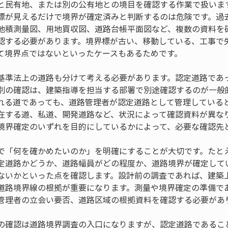
と民有地、または別の公有地との境目を確認する作業で扱いま
標が見えるだけで境界が確定済みと判断するのは危険です。過
地積測量図、用地買収図、道路台帳平面図など、複数の資料を
認する必要があります。境界標が古い、移動している、工事で
て境界点ではないといったケースもあるためです。
基準法上の道路も分けて考える必要があります。認定道路であ
別の確認は、建築指導を担当する部署で別途確認するのが一般
れる道であっても、道路管理者が認定道路として管理している
在する道、私道、開発道路など、状況によって確認資料が異な
境界確定のいずれを目的にしているかによって、必要な確認先
で「何を確かめたいのか」を明確にすることが大切です。たと
定道路かどうか、道路幅員がどの程度か、道路境界が確定して
ないかといった点を確認します。設計前の調査であれば、建築
道路境界線の根拠が重要になります。測量や境界確定の準備で
管理者の立会い要否、道路区域の根拠資料を確認する必要があ
の確認は道路境界調査の入口になりますが、認定道路であるこ