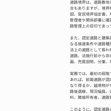
道路境界は、道路敷地
合もありますが、境界
図、官民境界協定書、
管理者や関係部署に確
路管理上の目印であっ
また、認定道路と建築
なる接道条件や道路種
法上の道路として扱わ
道路、法施行前から存
画、売買説明、分筆、
実務では、最初の段階
あれば、前面道路が認
なり得るか、越境物が
路後退線、現況幅員、
料、隣接所有者、道路
このように、認定道路