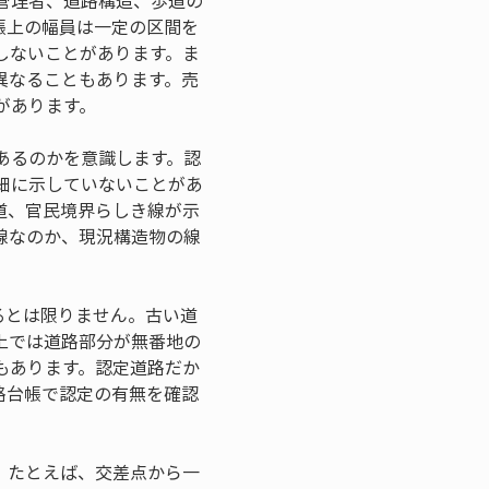
管理者、道路構造、歩道の
帳上の幅員は一定の区間を
しないことがあります。ま
異なることもあります。売
があります。
あるのかを意識します。認
細に示していないことがあ
道、官民境界らしき線が示
線なのか、現況構造物の線
るとは限りません。古い道
上では道路部分が無番地の
もあります。認定道路だか
路台帳で認定の有無を確認
。たとえば、交差点から一