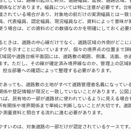
目としては、路線の起点と終点、道路幅員、延長、道路区域、
関係などがあります。幅員については特に注意が必要です。台
載されている場合があり、対象地の前だけの実測幅員とは一致
員、代表幅員、認定幅員、現況幅員など、資料によって意味が
使う場合は、どの資料のどの数値なのかを明確にしておく必要
るときは、道路の中心線だけでなく、道路区域の外側がどこに
がりを示すことに向いていますが、個々の境界点の位置まで詳
区域図や道路台帳平面図には、道路敷の範囲、側溝、法面、歩
ます。ただし、その線が確定済み境界線なのか、管理上の区域
、担当部署への確認によって整理する必要があります。
であっても、道路敷の土地がすべて道路管理者名義になってい
関係や登記情報が現況と一致していないことがあります。公図
れば、民有地の一部が道路状に使われているように見える場合
所有関係や境界関係まで単純に判断しないことが大切です。道
や測量資料と照合する流れに進む必要があります。
やすいのは、対象道路の一部だけが認定されているケースです