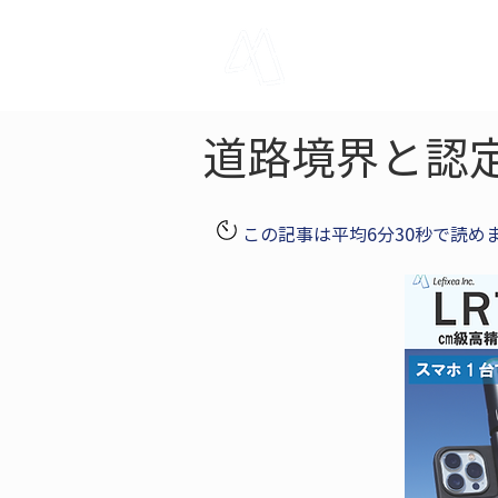
LRTK
Pho
道路境界と認
この記事は平均6分30秒で読め