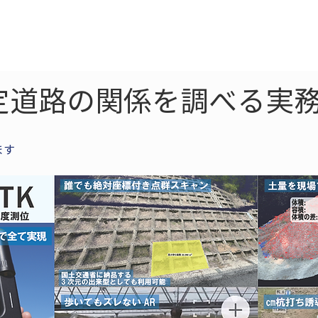
ne
LiDAR
ドローン
360
ソーラー
定道路の関係を調べる実務
ます