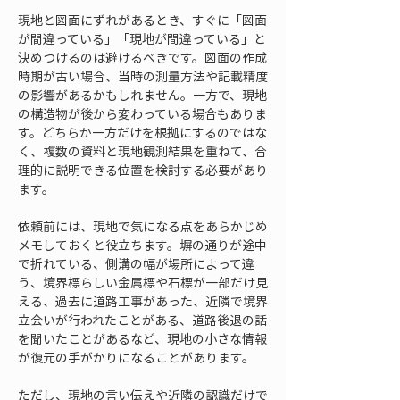
現地と図面にずれがあるとき、すぐに「図面
が間違っている」「現地が間違っている」と
決めつけるのは避けるべきです。図面の作成
時期が古い場合、当時の測量方法や記載精度
の影響があるかもしれません。一方で、現地
の構造物が後から変わっている場合もありま
す。どちらか一方だけを根拠にするのではな
く、複数の資料と現地観測結果を重ねて、合
理的に説明できる位置を検討する必要があり
ます。
依頼前には、現地で気になる点をあらかじめ
メモしておくと役立ちます。塀の通りが途中
で折れている、側溝の幅が場所によって違
う、境界標らしい金属標や石標が一部だけ見
える、過去に道路工事があった、近隣で境界
立会いが行われたことがある、道路後退の話
を聞いたことがあるなど、現地の小さな情報
が復元の手がかりになることがあります。
ただし、現地の言い伝えや近隣の認識だけで