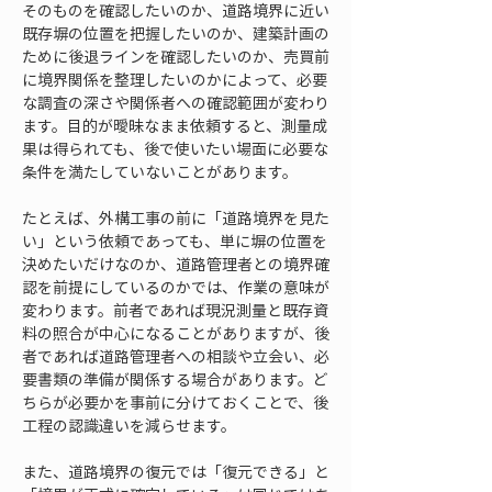
そのものを確認したいのか、道路境界に近い
既存塀の位置を把握したいのか、建築計画の
ために後退ラインを確認したいのか、売買前
に境界関係を整理したいのかによって、必要
な調査の深さや関係者への確認範囲が変わり
ます。目的が曖昧なまま依頼すると、測量成
果は得られても、後で使いたい場面に必要な
条件を満たしていないことがあります。
たとえば、外構工事の前に「道路境界を見た
い」という依頼であっても、単に塀の位置を
決めたいだけなのか、道路管理者との境界確
認を前提にしているのかでは、作業の意味が
変わります。前者であれば現況測量と既存資
料の照合が中心になることがありますが、後
者であれば道路管理者への相談や立会い、必
要書類の準備が関係する場合があります。ど
ちらが必要かを事前に分けておくことで、後
工程の認識違いを減らせます。
また、道路境界の復元では「復元できる」と