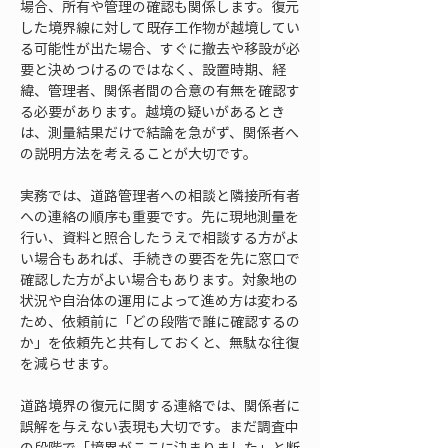
場合、所有や管理の確認も関係します。復元
した境界線に対して既存工作物が越境してい
る可能性が出た場合、すぐに撤去や移設が必
要と決めつけるのではなく、設置時期、経
緯、管理者、関係者間の合意の有無を確認す
る必要があります。越境の疑いがあるとき
は、測量結果だけで結論を急がず、関係者へ
の説明方法を考えることが大切です。
実務では、道路管理者への相談と隣接所有者
への連絡の順序も重要です。先に現地測量を
行い、資料と照合したうえで相談する方がよ
い場合もあれば、手続きの要否を先に窓口で
確認した方がよい場合もあります。対象地の
状況や自治体の運用によって進め方は変わる
ため、依頼前に「どの段階で誰に確認するの
か」を依頼先と共有しておくと、無駄な往復
を減らせます。
道路境界の復元に関する連絡では、関係者に
誤解を与えない表現も大切です。まだ調査中
の段階で「境界がここに決まりました」と断