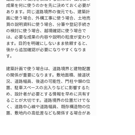
成果を何に使うのかを先に決めておく必要が
あります。同じ道路境界の復元でも、建築計
画に使う場合、外構工事に使う場合、土地売
買の説明資料に使う場合、分筆や登記手続き
の検討に使う場合、越境確認に使う場合で
は、必要な成果の内容や説明の粒度が変わり
ます。目的を明確にしないまま依頼すると、
後から追加確認が必要になりやすくなりま
す。
建築計画で使う場合は、道路境界と建物配置
の関係が重要になります。敷地面積、接道状
況、道路幅員、後退の可能性、門柱や塀の位
置、駐車スペースの出入りなどに影響するた
め、設計者が必要とする情報を早めに共有す
ることが大切です。道路境界の位置だけでな
く、道路中心線や道路幅員、既存構造物の位
置、敷地内の高低差なども関係する場合があ
ります。復元点だけを得ても、設計に必要な
周辺情報が不足していると、再度現地確認が
必要になることがあります。