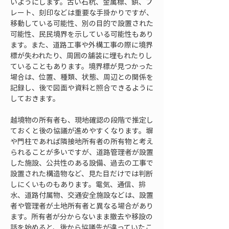
いようにします。古い石杭、金属標、鋲、プ
レート、刻印などは重要な手掛かりですが、
移動している可能性、別の目的で設置された
可能性、民民境界を示している可能性もあり
ます。また、道路工事や外構工事の際に境界
標が失われたり、周囲の舗装に埋もれたりし
ていることもあります。境界標が見つかった
場合は、位置、種類、状態、周辺との関係を
記録し、後で図面や資料と照合できるように
しておきます。
越境物の所有者も、現地確認の段階で推定し
ておくと後の協議が進めやすくなります。塀
や門柱であれば隣接地所有者の所有物と考え
られることが多いですが、道路管理者が設置
した施設、公共性のある設備、過去の工事で
設置された構造物など、見た目だけでは判断
しにくいものもあります。電気、通信、排
水、道路付属物、交通安全施設などは、設置
者や管理者が土地所有者と異なる場合があり
ます。所有者が分からないまま撤去や移設の
話を始めると、後から協議先が違っていたこ