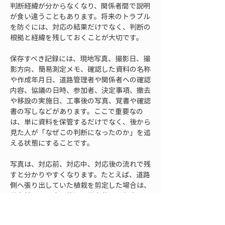
判断経緯が分からなくなり、関係者間で説明
が食い違うこともあります。将来のトラブル
を防ぐには、対応の結果だけでなく、判断の
根拠と経緯を残しておくことが大切です。
保存すべき記録には、現地写真、撮影日、撮
影方向、簡易測定メモ、確認した資料の名称
や作成年月日、道路管理者や関係者への確認
内容、協議の日時、参加者、決定事項、撤去
や移設の実施日、工事後の写真、覚書や確認
書の写しなどがあります。ここで重要なの
は、単に資料を保管するだけでなく、後から
見た人が「なぜこの判断になったのか」を追
える状態にすることです。
写真は、対応前、対応中、対応後の流れで残
すと分かりやすくなります。たとえば、道路
側へ張り出していた植栽を剪定した場合は、
剪定前の張り出し状況、剪定後の通行空間、
境界周辺の状態を記録します。門柱や塀を移
設した場合は、移設前の位置、工事中に境界