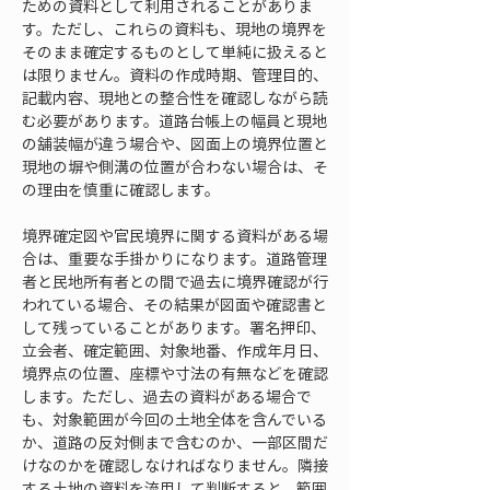
ための資料として利用されることがありま
す。ただし、これらの資料も、現地の境界を
そのまま確定するものとして単純に扱えると
は限りません。資料の作成時期、管理目的、
記載内容、現地との整合性を確認しながら読
む必要があります。道路台帳上の幅員と現地
の舗装幅が違う場合や、図面上の境界位置と
現地の塀や側溝の位置が合わない場合は、そ
の理由を慎重に確認します。
境界確定図や官民境界に関する資料がある場
合は、重要な手掛かりになります。道路管理
者と民地所有者との間で過去に境界確認が行
われている場合、その結果が図面や確認書と
して残っていることがあります。署名押印、
立会者、確定範囲、対象地番、作成年月日、
境界点の位置、座標や寸法の有無などを確認
します。ただし、過去の資料がある場合で
も、対象範囲が今回の土地全体を含んでいる
か、道路の反対側まで含むのか、一部区間だ
けなのかを確認しなければなりません。隣接
する土地の資料を流用して判断すると、範囲