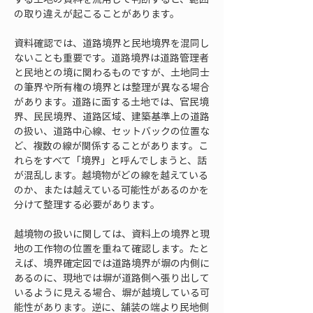
の取り違えが起こることがあります。
資料確認では、道路境界と民地境界を混同し
ないことも重要です。道路境界は道路管理者
と民地との境に関わるものですが、土地同士
の筆界や所有権の境界とは整理が異なる場合
があります。道路に面する土地では、官民境
界、民民境界、道路区域、建築基準上の道路
の扱い、道路中心線、セットバックの位置な
ど、複数の線が関係することがあります。こ
れらをすべて「境界」と呼んでしまうと、話
が混乱します。越境物がどの線を越えている
のか、または越えている可能性があるのかを
分けて整理する必要があります。
越境物の扱いに関しては、資料上の境界と現
地の工作物の位置を重ねて確認します。たと
えば、境界確定図では道路境界が塀の内側に
あるのに、現地では塀が道路側へ張り出して
いるように見える場合、塀が越境している可
能性があります。逆に、舗装の端より民地側