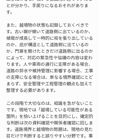
とが分かり、手戻りになるおそれがありま
す。
また、越境物の状態も記録しておくべきで
す。古い塀が傾いて道路側に出ているのか、
植栽が成長して一時的に枝を張り出している
のか、庇が構造として道路側に出ているの
か、門扉を開けたときだけ道路側に出るのか
によって、対応の緊急性や協議の内容は変わ
ります。人や車両の通行に支障がある場合、
道路の排水や維持管理に影響する場合、工事
の支障になる場合は、単なる境界確認にとど
まらず、安全管理や工程管理の観点も加えて
整理する必要があります。
この段階で大切なのは、結論を急がないこと
です。現地では「越境している可能性がある
箇所」を拾い上げることを目的にし、確定的
な判断は次の資料確認や関係者確認に回しま
す。道路境界と越境物の問題は、現地の見た
目だけで判断すると誤りやすい分野です。事