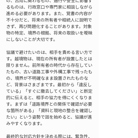
の、占用に関わるもの、通行や安全に影響す
るものは、行政窓口や専門家に相談しながら
進める必要があります。また、覚書の内容が
不十分だと、将来の所有者や相続人に説明で
きず、再び問題化することがあります。対象
物の特定、境界の根拠、将来の取扱いを曖昧
にしないことが大切です。
協議で避けたいのは、相手を責める言い方で
す。越境物は、現在の所有者が設置したとは
限りません。前所有者の時代から存在してい
たもの、古い道路工事や外構工事で残ったも
の、境界が不明確なまま設置されたものな
ど、背景はさまざまです。最初から「違反し
ている」「すぐに撤去してください」と断定
的に伝えると、相手の協力を得にくくなりま
す。まずは「道路境界との関係で確認が必要
な箇所がある」「資料と現地の整合を確認し
たい」という姿勢で話を始めると、協議が進
みやすくなります。
最終的な対応方針を決める際には、緊急性、