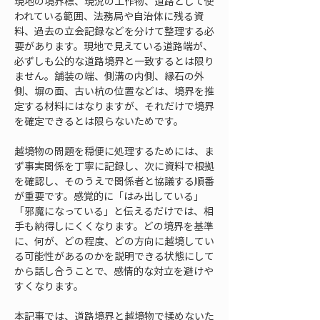
現地の境界標、現況の工作物、道路として使
われている範囲、法務局や自治体に残る資
料、過去の立会記録などを分けて整理する必
要があります。現地で見えている道路端が、
必ずしも公的な道路境界と一致するとは限り
ません。舗装の端、側溝の内側、縁石の外
側、塀の面、古い杭の位置などは、境界を推
定する材料にはなりますが、それだけで境界
を確定できるとは限らないためです。
越境物の問題を穏便に処理するためには、ま
ず事実関係を丁寧に記録し、次に資料で根拠
を確認し、そのうえで関係者と協議する順番
が重要です。感覚的に「はみ出している」
「邪魔になっている」と伝えるだけでは、相
手も納得しにくくなります。どの境界を基準
に、何が、どの程度、どの方向に越境してい
る可能性があるのかを説明できる状態にして
から話し合うことで、感情的な対立を避けや
すくなります。
本記事では、道路境界と越境物で揉めないた