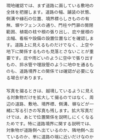
現地確認では、まず道路に面している敷地の
全体を把握します。道路の幅、舗装の状態、
側溝や縁石の位置、境界標らしきものの有
無、塀やフェンスの通り、門柱や門扉の開閉
範囲、植栽の枝や根の張り出し、庇や屋根の
出幅、看板や設備の設置位置などを確認しま
す。道路上に見えるものだけでなく、上空や
地下に関係するものも見落とさないことが重
要です。庇や雨どいのように空中で張り出す
もの、排水管や埋設管のように地中を通るも
のも、道路境界との関係では確認が必要にな
る場合があります。
写真を撮るときは、越境しているように見え
る対象物だけを拡大して撮るのではなく、周
辺の道路、敷地、境界標、側溝、塀などが一
緒に写る引きの写真も残します。拡大写真だ
けでは、あとで位置関係を説明しにくくなる
ためです。特に道路境界に関する説明では、
対象物が道路側へ出ているのか、隣地側へ出
ているのか、単に道路の端に近いだけなのか