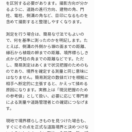
を区別する必要があります。撮影方向が分か
るように、道路の進行方向、建物の角、門
柱、電柱、側溝の角など、目印になるものを
含めて撮影すると整理しやすくなります。
測定を行う場合は、簡易な寸法でもよいの
で、何を基準に測ったのかを明記します。た
とえば、側溝の外側から塀の面までの距離、
縁石から植栽の幹までの距離、境界標らしき
点から門柱の角までの距離などです。ただ
し、簡易測定はあくまで状況把握のためのも
のであり、境界を確定する測量と同じ意味に
はなりません。簡易測定の数値だけを根拠に
相手へ断定的に主張すると、かえって揉める
原因になります。実務上は「現況把握のため
の参考値」として扱い、必要に応じて専門家
による測量や道路管理者との確認につなげま
す。
現地で境界標らしきものを見つけた場合も、
すぐにその点を正式な道路境界と決めつけな