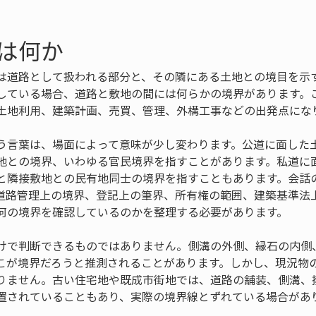
は何か
は道路として扱われる部分と、その隣にある土地との境目を示
している場合、道路と敷地の間には何らかの境界があります。
土地利用、建築計画、売買、管理、外構工事などの出発点にな
う言葉は、場面によって意味が少し変わります。公道に面した
地との境界、いわゆる官民境界を指すことがあります。私道に
と隣接敷地との民有地同士の境界を指すこともあります。会話
道路管理上の境界、登記上の筆界、所有権の範囲、建築基準法
何の境界を確認しているのかを整理する必要があります。
けで判断できるものではありません。側溝の外側、縁石の内側
こが境界だろうと推測されることがあります。しかし、現況物
りません。古い住宅地や既成市街地では、道路の舗装、側溝、
置されていることもあり、実際の境界線とずれている場合があ