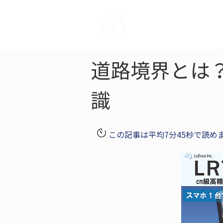
LRTK
Pho
道路境界とは
識
この記事は平均7分45秒で読め