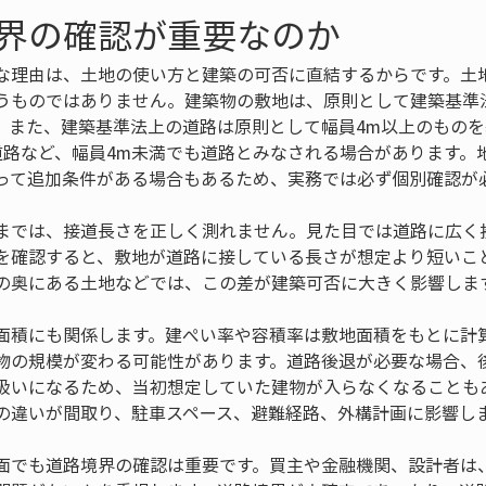
界の確認が重要なのか
な理由は、土地の使い方と建築の可否に直結するからです。土
うものではありません。建築物の敷地は、原則として建築基準
。また、建築基準法上の道路は原則として幅員4m以上のもの
道路など、幅員4m未満でも道路とみなされる場合があります。
って追加条件がある場合もあるため、実務では必ず個別確認が
までは、接道長さを正しく測れません。見た目では道路に広く
を確認すると、敷地が道路に接している長さが想定より短いこ
の奥にある土地などでは、この差が建築可否に大きく影響しま
面積にも関係します。建ぺい率や容積率は敷地面積をもとに計
物の規模が変わる可能性があります。道路後退が必要な場合、
扱いになるため、当初想定していた建物が入らなくなることも
の違いが間取り、駐車スペース、避難経路、外構計画に影響し
面でも道路境界の確認は重要です。買主や金融機関、設計者は