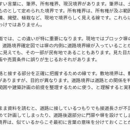
すい言葉に、筆界、所有権界、現況境界があります。筆界は、
ものとして定められた境界です。所有権界は、所有権が及ぶ範
溝、擁壁、植栽など、現地で境界らしく見える線です。これら
わけではありません。
面では、この違いが特に重要になります。現地ではブロック塀
、道路境界確定図では塀の内側に道路境界線が入っていること
に見えても、その一部が民有地であることもあります。見た目
画や売買条件に誤りが生じるおそれがあります。
路と接する部分を正確に把握するための線です。敷地境界は、
がありますが、目的が異なります。道路境界は道路との関係を
範囲や建築計画の前提を整理するために使う、と理解すると実
まま資料を読むと、道路に接しているつもりでも接道長さが不
めて計画してしまったり、道路後退部分に門扉や塀を設けてし
境界は、似ているからこそ最初に言葉の意味を分けておくこと