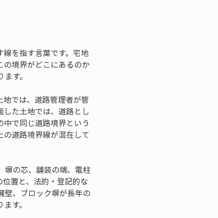
す線を指す言葉です。宅地
この境界がどこにあるのか
ります。
土地では、道路管理者が管
面した土地では、道路とし
の中で同じ道路境界という
上の道路境界線が混在して
、塀の芯、舗装の端、電柱
の位置と、法的・登記的な
擁壁、ブロック塀が長年の
ります。