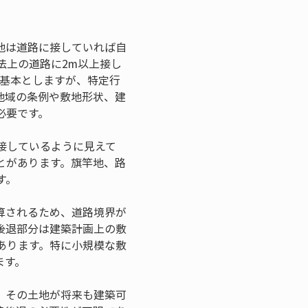
地は道路に接していれば自
法上の道路に2m以上接し
を基本としますが、特定行
地域の条例や敷地形状、建
必要です。
接しているように見えて
とがあります。旗竿地、路
す。
算されるため、道路境界が
後退部分は建築計画上の敷
あります。特に小規模な敷
ます。
、その土地が将来も建築可