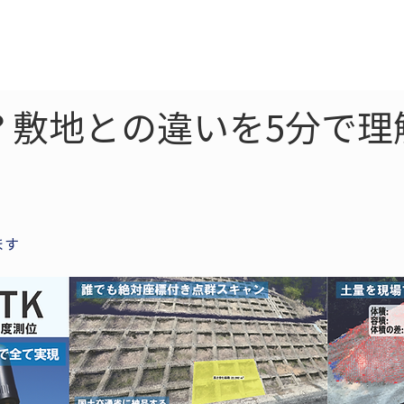
ne
LiDAR
ドローン
360
ソーラー
？敷地との違いを5分で理
ます