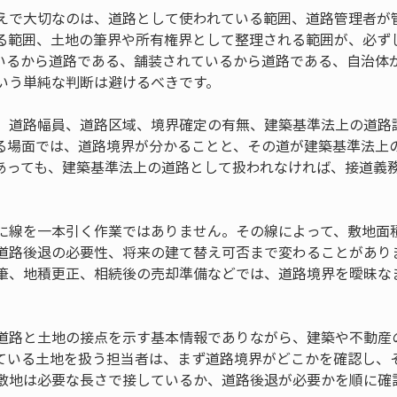
えで大切なのは、道路として使われている範囲、道路管理者が
る範囲、土地の筆界や所有権界として整理される範囲が、必ず
いるから道路である、舗装されているから道路である、自治体
いう単純な判断は避けるべきです。
、道路幅員、道路区域、境界確定の有無、建築基準法上の道路
る場面では、道路境界が分かることと、その道が建築基準法上
あっても、建築基準法上の道路として扱われなければ、接道義
に線を一本引く作業ではありません。その線によって、敷地面
道路後退の必要性、将来の建て替え可否まで変わることがあり
筆、地積更正、相続後の売却準備などでは、道路境界を曖昧な
道路と土地の接点を示す基本情報でありながら、建築や不動産
ている土地を扱う担当者は、まず道路境界がどこかを確認し、
敷地は必要な長さで接しているか、道路後退が必要かを順に確