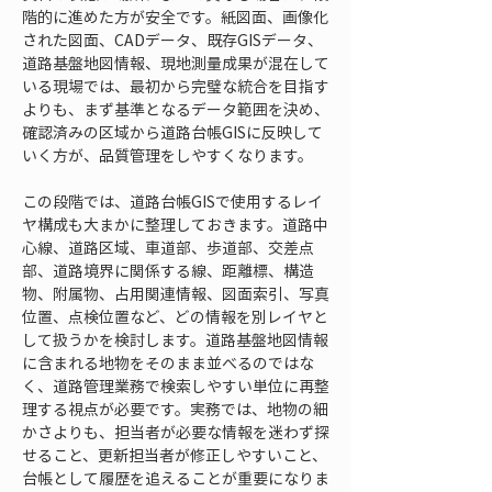
階的に進めた方が安全です。紙図面、画像化
された図面、CADデータ、既存GISデータ、
道路基盤地図情報、現地測量成果が混在して
いる現場では、最初から完璧な統合を目指す
よりも、まず基準となるデータ範囲を決め、
確認済みの区域から道路台帳GISに反映して
いく方が、品質管理をしやすくなります。
この段階では、道路台帳GISで使用するレイ
ヤ構成も大まかに整理しておきます。道路中
心線、道路区域、車道部、歩道部、交差点
部、道路境界に関係する線、距離標、構造
物、附属物、占用関連情報、図面索引、写真
位置、点検位置など、どの情報を別レイヤと
して扱うかを検討します。道路基盤地図情報
に含まれる地物をそのまま並べるのではな
く、道路管理業務で検索しやすい単位に再整
理する視点が必要です。実務では、地物の細
かさよりも、担当者が必要な情報を迷わず探
せること、更新担当者が修正しやすいこと、
台帳として履歴を追えることが重要になりま