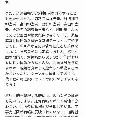
す。
また、道路台帳GISの利用者を想定すること
も欠かせません。道路管理担当者、維持補修
担当者、占用担当者、設計担当者、窓口担当
者、委託先の調査担当者など、利用者によっ
て必要な画面や検索条件は異なります。道路
基盤地図情報を詳細な基礎データとして整備
しても、利用者が見たい情報にたどり着けな
ければ、日常業務には定着しません。移行計
画の段階で、路線名から探すのか、住所や地
番に近い情報から探すのか、図面番号から探
すのか、現場写真から関連台帳へ移動するの
かといった利用シーンを具体化しておくと、
後工程の属性設計やレイヤ設計がしやすくな
ります。
移行目的を整理する際には、現行業務の課題
も洗い出します。道路台帳図が古く現地と合
わない、図面の保管場所が分散している、工
事完成図が台帳に反映されていない、道路基