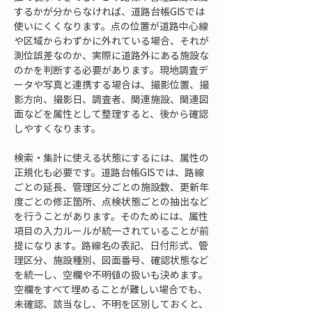
するかが分からなければ、道路台帳GISでは
使いにくくなります。点の位置が道路中心線
や区域からわずかに外れている場合、それが
測位誤差なのか、実際に道路外にある施設な
のかを判断する必要があります。現地調査デ
ータや写真と連携する場合は、撮影位置、撮
影方向、撮影日、調査者、関連施設、関連図
面などを属性として整理すると、後から確認
しやすくなります。
検索・集計に使える状態にするには、属性の
正規化も必要です。道路台帳GISでは、路線
ごとの延長、管理区分ごとの施設数、更新年
度ごとの修正箇所、点検状態ごとの抽出など
を行うことがあります。そのためには、属性
項目の入力ルールが統一されていることが前
提になります。路線名の表記、日付形式、管
理区分、施設種別、図面番号、確認状態など
を統一し、空欄や不明値の扱いも決めます。
空欄をすべて埋めることが難しい場合でも、
未確認、該当なし、不明を区別しておくと、