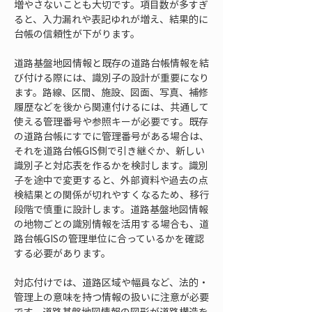
増やさないことも大切です。項目数が多すぎ
ると、入力漏れや表記ゆれが増え、結果的に
台帳の信頼性が下がります。
道路基盤地図情報と既存の道路台帳情報を結
び付ける際には、識別子の設計が重要になり
ます。路線、区間、施設、図面、写真、補修
履歴などを後から関連付けるには、共通して
使える管理番号や参照キーが必要です。既存
の道路台帳にすでに管理番号がある場合は、
それを道路台帳GIS側で引き継ぐか、新しい
識別子と対応表を作るかを検討します。識別
子を途中で変更すると、外部資料や過去の点
検結果との関係が切れやすくなるため、移行
段階で慎重に設計します。道路基盤地図情報
の地物ごとの識別情報を活用する場合も、道
路台帳GISの管理単位に合っているかを確認
する必要があります。
対応付けでは、道路区域や幅員など、法的・
管理上の意味を持つ情報の扱いに注意が必要
です。道路基盤地図情報の図形が道路構造を