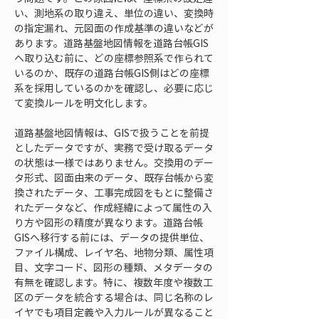
い、測地系の取り違え、単位の違い、変換時
の指定漏れ、元図面の作成基準の違いなどが
あります。道路基盤地図情報を道路台帳GIS
へ取り込む前に、どの座標参照系で作られて
いるのか、既存の道路台帳GIS側はどの座標
系を採用しているのかを確認し、必要に応じ
て変換ルールを明文化します。
道路基盤地図情報は、GISで扱うことを前提
としたデータですが、実務で受け取るデータ
の状態は一様ではありません。交換用のデー
タ形式、図面由来のデータ、既存台帳から変
換されたデータ、工事完成図をもとに整備さ
れたデータなど、作成経緯によって属性の入
り方や図形の精度が異なります。道路台帳
GISへ移行する前には、データの提供単位、
ファイル構成、レイヤ名、地物分類、属性項
目、文字コード、図形の種類、メタデータの
有無を確認します。特に、複数年度や複数工
区のデータを統合する場合は、同じ名称のレ
イヤでも項目定義や入力ルールが異なること