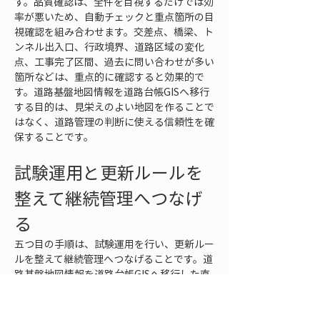
す。品質確認は、全件を目視するだけでは効
率が悪いため、自動チェックと重点箇所の目
視確認を組み合わせます。交差点、橋梁、ト
ンネル出入口、行政境界、道路区域の変化
点、工事完了区間、過去に問い合わせが多い
箇所などは、重点的に確認すると効果的で
す。道路基盤地図情報を道路台帳GISへ移行
する目的は、見栄えのよい地図を作ることで
はなく、道路管理の判断に使える信頼性を確
保することです。
試験運用と更新ルールを
整えて継続管理へつなげ
る
五つ目の手順は、試験運用を行い、更新ルー
ルを整えて継続管理へつなげることです。道
路基盤地図情報を道路台帳GISへ移行した直
後は、データが入った状態にすぎません。実
際の業務で使い始めると、検索しづらい項
目、現地と合わない箇所、図面との関連付け