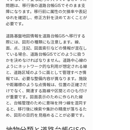
問題は、移行後の道路台帳GISでそのまま支
障になります。移行前に属性の欠損率や表記
ゆれを確認し、修正方針を決めておくことが
必要です。
道路基盤地図情報を道路台帳GISへ移行する
際には、図形の種類にも注意します。線、
面、点、注記、図面索引などの情報が混在し
ている場合、道路台帳GISでどのように扱う
かを決めなければなりません。道路中心線の
ようにネットワーク的な利用が想定される線
と、道路区域のように面として管理すべき情
報では、必要な整備内容が異なります。施設
や距離標のような点情報は、位置の正確さだ
けでなく、関連する路線や区間とのひも付け
が重要です。図面表示のために作られた線
と、台帳管理のために意味を持つ線を混同す
ると、移行後に検索や集計の精度が落ちるた
め、図形の目的を見極めることが必要です。
地物分類と道路台帳GISの