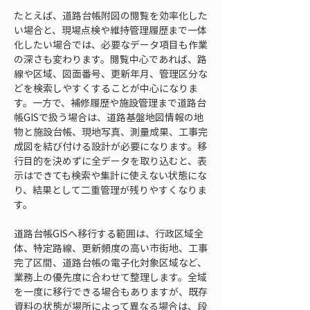
たとえば、道路台帳附図の閲覧を効率化した
い場合と、現場点検や維持管理履歴まで一体
化したい場合では、必要なデータ項目も作業
の深さも変わります。閲覧中心であれば、路
線や区域、図面番号、更新年月、管理区分な
どを検索しやすくすることが中心になりま
す。一方で、補修履歴や施設管理まで道路台
帳GISで扱う場合は、道路基盤地図情報の地
物と施設台帳、現地写真、測量成果、工事完
成図を結び付ける設計が必要になります。移
行目的を決めずに全データを取り込むと、表
示はできても検索や集計に使えない状態にな
り、結果として二重管理が残りやすくなりま
す。
道路台帳GISへ移行する範囲は、行政区域全
体、特定路線、更新頻度の高い市街地、工事
完了区間、道路台帳の電子化対象区域など、
業務上の優先度に合わせて整理します。全域
を一度に移行できる場合もありますが、既存
資料の状態が場所によって異なる場合は、段