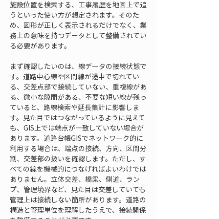
施設位置を検索する、工事履歴を地図上で追
うといった使い方が想定されます。そのた
め、図形が正しく表示されるだけでなく、業
務上の意味を持つデータとして整備されてい
る必要があります。
まず確認したいのは、線データの接続状態で
す。道路中心線や区間線が途中で切れてい
る、交差点部で接続していない、重複線があ
る、微小な隙間がある、不要な短い線が残っ
ていると、路線検索や延長集計に影響しま
す。見た目ではつながっているように見えて
も、GIS上では端点が一致していない場合が
あります。道路台帳GISでネットワーク的に
利用する場合は、端点の接続、方向、区間分
割、交差部の扱いを確認します。ただし、す
べての線を機械的につなげればよいわけでは
ありません。立体交差、橋梁、側道、ラン
プ、管理境界など、見た目は交差していても
管理上は接続しない箇所があります。道路の
構造と管理単位を理解したうえで、接続関係