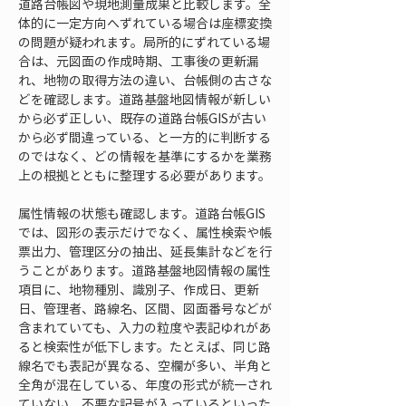
道路台帳図や現地測量成果と比較します。全
体的に一定方向へずれている場合は座標変換
の問題が疑われます。局所的にずれている場
合は、元図面の作成時期、工事後の更新漏
れ、地物の取得方法の違い、台帳側の古さな
どを確認します。道路基盤地図情報が新しい
から必ず正しい、既存の道路台帳GISが古い
から必ず間違っている、と一方的に判断する
のではなく、どの情報を基準にするかを業務
上の根拠とともに整理する必要があります。
属性情報の状態も確認します。道路台帳GIS
では、図形の表示だけでなく、属性検索や帳
票出力、管理区分の抽出、延長集計などを行
うことがあります。道路基盤地図情報の属性
項目に、地物種別、識別子、作成日、更新
日、管理者、路線名、区間、図面番号などが
含まれていても、入力の粒度や表記ゆれがあ
ると検索性が低下します。たとえば、同じ路
線名でも表記が異なる、空欄が多い、半角と
全角が混在している、年度の形式が統一され
ていない、不要な記号が入っているといった