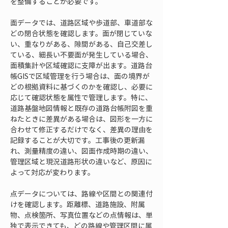
を整備することが必要です。
面データでは、道路区域や歩道部、車道部な
どの閉合状態を確認します。面が閉じていな
い、重なりがある、隙間がある、自己交差し
ている、細長い不要面が発生している場合、
面積集計や区域確認に支障が出ます。道路台
帳GISで区域管理を行う場合は、面の境界が
どの根拠資料に基づくのかを確認し、必要に
応じて確認状態を属性で管理します。特に、
道路基盤地図情報と既存の道路台帳附図を重
ねたときに差異がある場合は、図形を一方に
合わせて修正するだけでなく、差異の理由を
記録することが大切です。工事後の更新漏
れ、測量精度の違い、図面作成時期の違い、
管理区域と現況道路形状の違いなど、原因に
よって対応が変わります。
点データについては、路線や区間との関連付
けを確認します。距離標、道路施設、附属
物、点検箇所、写真位置などの点情報は、単
独で表示できても、どの路線や管理区間に属