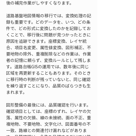
後の補完作業がしやすくなります。
道路基盤地図情報の移行では、変換処理の記
録も重要です。どのデータを、いつ、どの条
件で、どの形式に変換したのかを記録してお
くことで、移行後に問題が見つかったときに
原因を追跡できます。座標変換、レイヤ統
合、項目名変更、属性値変換、図形補正、不
要地物の除外、重複削除などの作業は、作業
者の記憶に頼らず、変換ルールとして残しま
す。道路台帳GISの運用では、数年後に同じ
区域を再更新することもあります。そのとき
に移行時の判断が残っていないと、同じ確認
を繰り返すことになり、品質のばらつきも生
まれます。
図形整備の最後には、品質確認を行います。
確認項目としては、座標のずれ、レイヤの欠
落、属性の欠損、線の未接続、面の不正、重
複地物、不要地物、文字化け、図面番号の不
一致、路線との関連付け漏れなどがありま