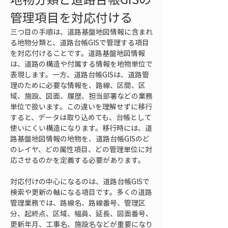
管理項目を対応付ける
三つ目の手順は、道路基盤地図情報に含まれ
る地物分類と、道路台帳GISで管理する項目
を対応付けることです。道路基盤地図情報
は、道路の構造や付属する情報を地物単位で
表現します。一方、道路台帳GISは、道路管
理のために必要な情報を、路線、区間、区
域、施設、図面、履歴、担当部署などの業務
単位で扱います。この違いを理解せずに移行
すると、データは取り込めても、台帳として
使いにくい構造になります。移行時には、道
路基盤地図情報の地物を、道路台帳GISのど
のレイヤ、どの属性項目、どの管理単位に対
応させるのかを定義する必要があります。
対応付けの中心になるのは、道路台帳GISで
検索や更新の軸になる項目です。多くの道路
管理業務では、路線名、路線番号、管理区
分、起終点、区域、幅員、延長、図面番号、
更新年月、工事名、施設名などが重要になり