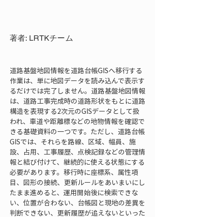
著者: LRTKチーム
道路基盤地図情報を道路台帳GISへ移行する
作業は、単に地図データを読み込んで表示す
るだけでは完了しません。道路基盤地図情報
は、道路工事完成時の道路形状をもとに道路
構造を表現する2次元のGISデータとして扱
われ、車道や距離標などの地物情報を確認で
きる基礎資料の一つです。ただし、道路台帳
GISでは、それらを路線、区域、幅員、施
設、占用、工事履歴、点検記録などの管理情
報と結び付けて、継続的に使える状態にする
必要があります。移行時に座標系、属性項
目、図形の接続、更新ルールをあいまいにし
たまま進めると、運用開始後に検索できな
い、位置が合わない、台帳図と現地の差異を
判断できない、更新履歴が追えないといった