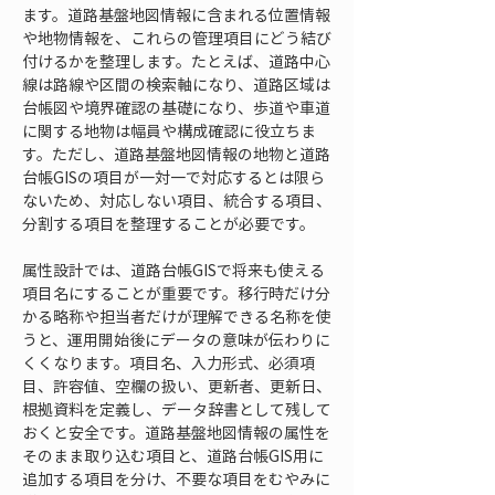
ます。道路基盤地図情報に含まれる位置情報
や地物情報を、これらの管理項目にどう結び
付けるかを整理します。たとえば、道路中心
線は路線や区間の検索軸になり、道路区域は
台帳図や境界確認の基礎になり、歩道や車道
に関する地物は幅員や構成確認に役立ちま
す。ただし、道路基盤地図情報の地物と道路
台帳GISの項目が一対一で対応するとは限ら
ないため、対応しない項目、統合する項目、
分割する項目を整理することが必要です。
属性設計では、道路台帳GISで将来も使える
項目名にすることが重要です。移行時だけ分
かる略称や担当者だけが理解できる名称を使
うと、運用開始後にデータの意味が伝わりに
くくなります。項目名、入力形式、必須項
目、許容値、空欄の扱い、更新者、更新日、
根拠資料を定義し、データ辞書として残して
おくと安全です。道路基盤地図情報の属性を
そのまま取り込む項目と、道路台帳GIS用に
追加する項目を分け、不要な項目をむやみに