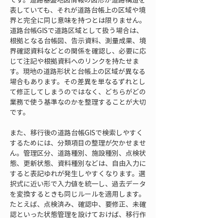
表していても、それが道路台帳上の区域や境
界と完全に同じ意味を持つとは限りません。
道路台帳GISで道路区域として扱う場合は、
根拠となる台帳図、告示資料、測量成果、境
界確認資料などとの関係を確認し、必要に応
じて注記や根拠資料へのリンクを持たせま
す。現地の道路形状と台帳上の区域が異なる
場合もあります。その差異を単なるずれとし
て修正してしまうのではなく、どちらがどの
業務で使う基準なのかを整理することが大切
です。
また、移行後の道路台帳GISで検索しやすく
するためには、分類項目の整理が欠かせませ
ん。管理区分、道路種別、施設種別、点検状
態、更新状態、資料種別などは、自由入力に
すると表記ゆれが発生しやすくなります。選
択式に近い形で入力値を統一し、過去データ
を変換するときも同じルールを適用します。
たとえば、点検済み、確認中、要修正、未確
認といった状態管理を設けておけば、移行作