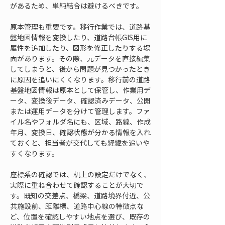
があるため、単純結合は避けるべきです。
原本管理も重要です。移行作業では、道路基
盤地図情報を変換したり、道路台帳GIS用に
属性を追加したり、図形を修正したりする場
面があります。その際、元データを直接編集
してしまうと、後から問題が見つかったとき
に原因を追いにくくなります。移行前の道路
基盤地図情報は原本として保管し、作業用デ
ータ、変換後データ、確認済みデータ、公開
または運用データを分けて管理します。ファ
イル名やフォルダ名にも、区域、路線、作成
年月、変換日、確認状態が分かる情報を入れ
ておくと、担当者が交代しても経緯を追いや
すくなります。
座標系の確認では、机上の設定だけでなく、
実際に重ね合わせて確認することが大切で
す。既知の交差点、橋梁、道路境界付近、公
共施設前、距離標、道路中心線の特徴点な
ど、位置を確認しやすい地点を選び、既存の