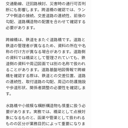
交通動線、迂回路検討、災害時の通行可否判
断にも影響します。跨道橋の確認では、ラン
プや側道の接続、交差道路の連続性、前後の
勾配、道路構造物の配置を合わせて確認する
必要があります。
跨線橋は、鉄道をまたぐ道路橋です。道路と
鉄道の管理者が異なるため、資料の所在や名
称の付け方が異なる場合があります。道路側
の資料では橋梁として管理されていても、鉄
道側の資料や周辺図面では別の名称で扱われ
ることがあります。道路基盤地図情報で跨線
橋を確認する際は、鉄道との交差位置、道路
の連続性、取付道路の勾配、周辺の防護施設
や歩道形状、関係者調整の必要性を確認しま
す。
水路橋や小規模な横断構造物も慎重に扱う必
要があります。実務では、橋梁として点検対
象になるものと、函渠や管渠として扱われる
ものの区分が業務目的によって重要になりま