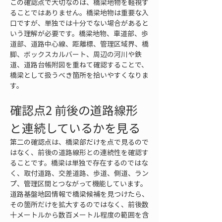
この確認点で大切なのは、橋梁地物を軽視す
ることではありません。橋梁地物は重要な入
口ですが、単独では十分でない場合があると
いう理解が必要です。橋梁地物、車道部、歩
道部、道路中心線、距離標、管理区域界、橋
脚、ボックスカルバート、周辺の河川や鉄
道、道路台帳附図を重ねて確認することで、
橋梁として扱うべき箇所を拾いやすくなりま
す。
確認点2 前後の道路線形
と連続しているかを見る
第二の確認点は、橋梁部だけを点で見るので
はなく、前後の道路線形との連続性を確認す
ることです。橋梁は単独で存在するのではな
く、取付道路、交差道路、歩道、側道、ラン
プ、管理区間とつながって機能しています。
道路基盤地図情報で橋梁候補を見つけたら、
その箇所だけを拡大するのではなく、前後数
十メートルから数百メートル程度の範囲を含