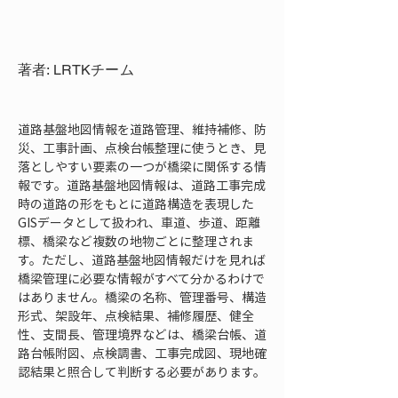
著者: LRTKチーム
道路基盤地図情報を道路管理、維持補修、防
災、工事計画、点検台帳整理に使うとき、見
落としやすい要素の一つが橋梁に関係する情
報です。道路基盤地図情報は、道路工事完成
時の道路の形をもとに道路構造を表現した
GISデータとして扱われ、車道、歩道、距離
標、橋梁など複数の地物ごとに整理されま
す。ただし、道路基盤地図情報だけを見れば
橋梁管理に必要な情報がすべて分かるわけで
はありません。橋梁の名称、管理番号、構造
形式、架設年、点検結果、補修履歴、健全
性、支間長、管理境界などは、橋梁台帳、道
路台帳附図、点検調書、工事完成図、現地確
認結果と照合して判断する必要があります。