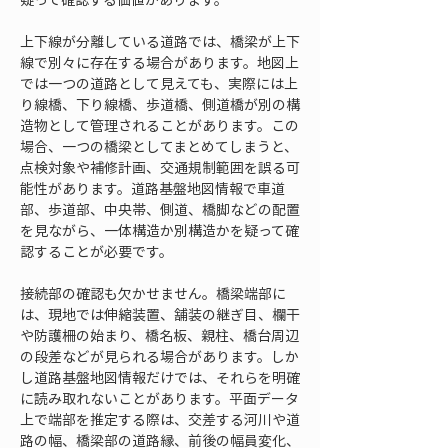
上下線が分離している道路では、橋梁が上下
線で別々に存在する場合があります。地図上
では一つの道路として見えても、実際には上
り線橋、下り線橋、歩道橋、側道橋が別の構
造物として管理されることがあります。この
場合、一つの橋梁としてまとめてしまうと、
点検対象や補修計画、交通規制範囲を誤る可
能性があります。道路基盤地図情報で車道
部、歩道部、中央帯、側道、橋脚などの配置
を見ながら、一体構造か別構造かを疑って確
認することが必要です。
接続部の確認も欠かせません。橋梁端部に
は、現地では伸縮装置、舗装の継ぎ目、欄干
や防護柵の始まり、橋名板、親柱、橋台周辺
の段差などが見られる場合があります。しか
し道路基盤地図情報だけでは、それらを明確
に読み取れないことがあります。平面データ
上で端部を推定する際は、交差する河川や道
路の幅、橋梁部の道路縁、前後の幅員変化、