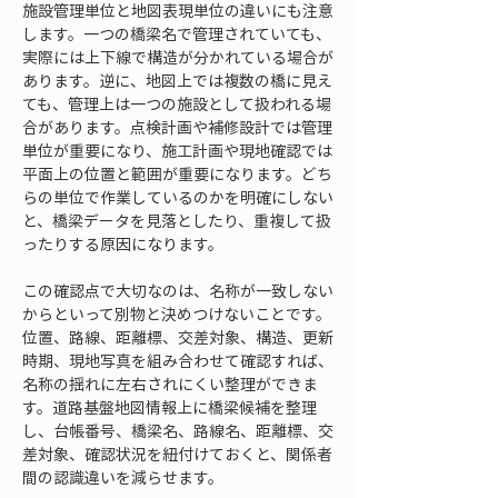
施設管理単位と地図表現単位の違いにも注意
します。一つの橋梁名で管理されていても、
実際には上下線で構造が分かれている場合が
あります。逆に、地図上では複数の橋に見え
ても、管理上は一つの施設として扱われる場
合があります。点検計画や補修設計では管理
単位が重要になり、施工計画や現地確認では
平面上の位置と範囲が重要になります。どち
らの単位で作業しているのかを明確にしない
と、橋梁データを見落としたり、重複して扱
ったりする原因になります。
この確認点で大切なのは、名称が一致しない
からといって別物と決めつけないことです。
位置、路線、距離標、交差対象、構造、更新
時期、現地写真を組み合わせて確認すれば、
名称の揺れに左右されにくい整理ができま
す。道路基盤地図情報上に橋梁候補を整理
し、台帳番号、橋梁名、路線名、距離標、交
差対象、確認状況を紐付けておくと、関係者
間の認識違いを減らせます。