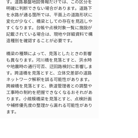
す。道路基盤地図情報だけでは、この区分を
明確に判断できない場合があります。道路下
を水路が通る箇所では、平面上の道路形状に
変化が少なく、橋梁としての存在を見逃しや
すくなります。台帳や点検対象一覧に施設が
記載されている場合は、現地や詳細資料で構
造種別を確認することが必要です。
橋梁の種類によって、見落としたときの影響
も異なります。河川橋を見落とすと、洪水時
や地震時の通行可否、迂回路検討に影響しま
す。跨道橋を見落とすと、立体交差部の道路
ネットワーク解釈を誤る可能性があります。
跨線橋を見落とすと、鉄道管理者との調整や
工事時の制約を把握できなくなるおそれがあ
ります。小規模橋梁を見落とすと、点検計画
や補修優先度の整理から漏れる可能性があり
ます。
この確認点で大切なのは、橋梁という一つの
言葉でまとめず、何をまたいでいる橋なの
か、どの道路が上にあるのか、管理上どの施