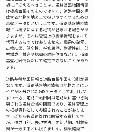
初に押さえるべきことは、道路基盤地図情報
は橋梁台帳そのものではなく、道路空間を構
成する地物を地図上で扱いやすくするための
基盤データだという点です。道路基盤地図情
報には橋梁に関する地物が含まれる場合があ
りますが、それは管理上の橋梁情報をすべて
代替するものではありません。橋梁の諸元、
点検結果、健全性、補修履歴、耐荷性能、部
材構成、橋台や橋脚の詳細位置などは、道路
基盤地図情報だけで確定できないことがあり
ます。
道路基盤地図情報と道路台帳附図も役割が異
なります。道路基盤地図情報は地物ごとにレ
イヤが区分されたGISデータとして利用しや
すい一方、道路台帳附図は道路法に基づき調
製される道路台帳の図面であり、道路管理上
の根拠資料として参照されることがありま
す。どちらも道路管理に関係する資料です
が、作成目的、表現方法、更新時期、対象範
囲が一致するとは限りません。橋梁確認で