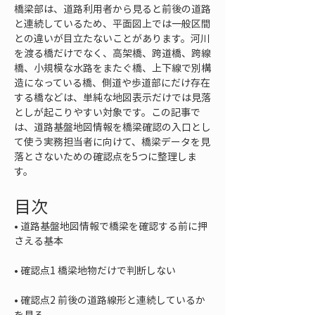
橋梁部は、道路利用者から見ると前後の道路
と連続しているため、平面図上では一般区間
との違いが目立たないことがあります。河川
を渡る橋だけでなく、高架橋、跨道橋、跨線
橋、小規模な水路をまたぐ橋、上下線で別構
造になっている橋、側道や歩道部にだけ存在
する橋などは、単純な地図表示だけでは見落
としが起こりやすい対象です。この記事で
は、道路基盤地図情報を橋梁確認の入口とし
て使う実務担当者に向けて、橋梁データを見
落とさないための確認点を5つに整理しま
す。
目次
• 
道路基盤地図情報で橋梁を確認する前に押
• 
• 
確認点2 前後の道路線形と連続しているか