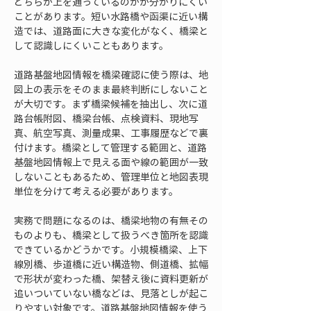
どちらが上を通っているのかが分かりにくい
ことがあります。短い水路橋や函渠に近い構
造では、道路面に大きな変化がなく、橋梁と
して認識しにくいこともあります。
道路基盤地図情報を橋梁確認に使う際は、地
図上の表示をそのまま最終判断にしないこと
が大切です。まず橋梁候補を抽出し、次に道
路台帳附図、橋梁台帳、点検資料、現地写
真、航空写真、測量成果、工事履歴などで裏
付けます。橋梁として管理する範囲と、道路
基盤地図情報上で見える面や線の範囲が一致
しないこともあるため、管理単位と地図表現
単位を分けて考える必要があります。
実務で問題になるのは、橋梁地物の有無その
ものよりも、橋梁として扱うべき箇所を認識
できているかどうかです。小規模橋梁、上下
線別橋、歩道橋に近い構造物、側道橋、拡幅
で形状が変わった橋、架替え後に資料更新が
追いついていない橋などは、見落としが起こ
りやすい対象です。道路基盤地図情報を使う