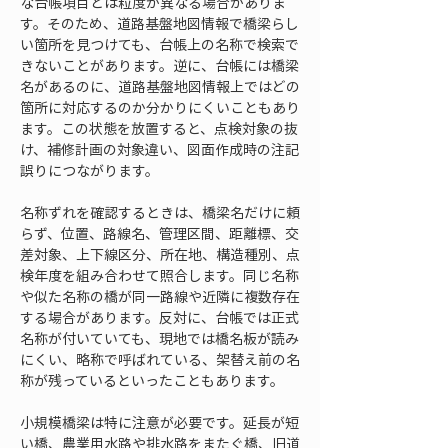
な台帳項目とは粒度が異なる場合がありま
す。そのため、道路基盤地図情報で橋梁らし
い箇所を見つけても、台帳上の名称で検索で
きないことがあります。逆に、台帳には橋梁
名があるのに、道路基盤地図情報上ではどの
箇所に対応するのか分かりにくいこともあり
ます。この状態を放置すると、点検対象の抜
け、補修計画の対象違い、図面作成時の注記
誤りにつながります。
名称ずれを確認するときは、橋梁名だけに頼
らず、位置、路線名、管理区間、距離標、交
差対象、上下線区分、所在地、構造種別、点
検年度を組み合わせて照合します。同じ名称
や似た名称の橋が同一路線や近隣に複数存在
する場合があります。反対に、台帳では正式
名称が付いていても、現地では橋名板が読み
にくい、略称で呼ばれている、架替え前の名
称が残っているといったこともあります。
小規模橋梁は特に注意が必要です。延長が短
い橋、農業用水路や排水路をまたぐ橋、旧道