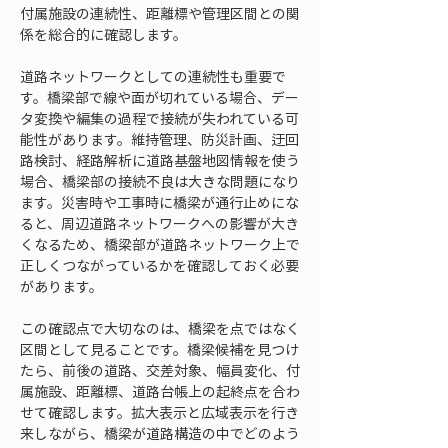
付属施設の連続性、距離標や管理区間との関
係を総合的に確認します。
道路ネットワークとしての連続性も重要で
す。橋梁部で線や面が切れている場合、デー
タ変換や編集の過程で接続が失われている可
能性があります。維持管理、防災計画、迂回
路検討、経路解析に道路基盤地図情報を使う
場合、橋梁部の接続不良は大きな問題になり
ます。災害時や工事時に橋梁が通行止めにな
ると、周辺道路ネットワークへの影響が大き
くなるため、橋梁部が道路ネットワーク上で
正しくつながっているかを確認しておく必要
があります。
この確認点で大切なのは、橋梁を点ではなく
区間として見ることです。橋梁候補を見つけ
たら、前後の道路、交差対象、幅員変化、付
属施設、距離標、道路台帳上の起終点を合わ
せて確認します。拡大表示と広域表示を行き
来しながら、橋梁が道路構造の中でどのよう