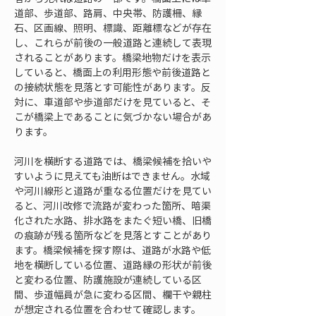
道部、歩道部、路肩、中央帯、防護柵、縁
石、区画線、照明、標識、距離標などが存在
し、これらが前後の一般道路と連続して表現
されることがあります。橋梁地物だけを表示
していると、橋面上の利用形態や前後道路と
の接続状態を見落とす可能性があります。反
対に、車道部や歩道部だけを見ていると、そ
こが橋梁上であることに気づかない場合があ
ります。
河川を横断する道路では、橋梁候補を拾いや
すいように見えても油断はできません。水域
や河川線形と道路が重なる位置だけを見てい
ると、河川改修で流路が変わった箇所、暗渠
化された水路、排水路をまたぐ短い橋、旧橋
の痕跡が残る箇所などを見落とすことがあり
ます。橋梁候補を探す際は、道路が水路や低
地を横断している位置、道路縁の形状が前後
と変わる位置、防護施設が連続している区
間、歩道幅員が急に変わる区間、欄干や親柱
が想定される位置を合わせて確認します。