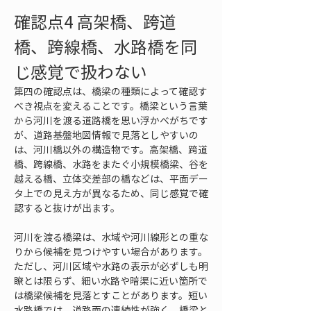
確認点4 高架橋、跨道
橋、跨線橋、水路橋を同
じ感覚で扱わない
第四の確認点は、橋梁の種類によって確認す
べき視点を変えることです。橋梁という言葉
から河川を渡る道路橋を思い浮かべがちです
が、道路基盤地図情報で見落としやすいの
は、河川橋以外の構造物です。高架橋、跨道
橋、跨線橋、水路をまたぐ小規模橋梁、谷を
越える橋、立体交差部の橋などは、平面デー
タ上での見え方が異なるため、同じ感覚で確
認すると抜けが出ます。
河川を渡る橋梁は、水域や河川線形との重な
りから候補を見つけやすい場合があります。
ただし、河川区域や水路の表示が必ずしも明
瞭とは限らず、細い水路や暗渠に近い箇所で
は橋梁候補を見落とすことがあります。短い
水路橋では、道路面の連続性が強く、橋梁と