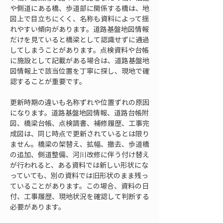
や側道にある橋、歩道部に関係する橋は、地
図上で目立ちにくく、名称も資料によって揺
れやすい傾向があります。道路基盤地図情報
だけを見ていると橋梁として認識せずに通過
してしまうことがあります。点検資料や台帳
に施設として記載がある場合は、道路基盤地
図情報上で該当位置を丁寧に探し、現地で確
認することが重要です。
更新時期の違いも名称ずれや位置ずれの原因
になります。道路基盤地図情報、道路台帳附
図、橋梁台帳、点検調書、補修履歴、工事完
成図は、同じ時点で更新されているとは限り
ません。橋梁の架替え、拡幅、撤去、歩道橋
の追加、側道整備、河川改修に伴う付け替え
が行われると、ある資料では新しい形状にな
っていても、別の資料では旧形状のまま残っ
ていることがあります。この場合、資料の日
付、工事履歴、現地状況を確認して判断する
必要があります。