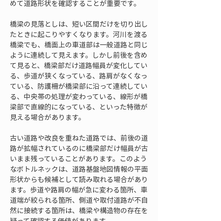
めて道路形状を確認することが重要です。
橋梁の見落としは、短い区間だけを切り出し
たときに起こりやすくなります。河川を渡る
橋梁でも、橋面上の車道部は一般道路と同じ
ように連続して見えます。しかし前後を含め
て見ると、橋梁部だけ道路幅員が変化してい
る、歩道が狭くなっている、路肩がなくなっ
ている、防護柵が橋梁部に沿って連続してい
る、中央帯の処理が変わっている、線形が橋
梁部で直線的になっている、といった特徴が
見える場合があります。
古い道路や改良を重ねた道路では、前後の道
路が拡幅されているのに橋梁部だけ幅員が古
いまま残っていることがあります。このよう
なボトルネックは、道路基盤地図情報の平面
形状からも候補として読み取れる場合があり
ます。歩道や路肩の幅が急に変わる箇所、車
道端が絞られる箇所、側道や取付道路が不自
然に接続する箇所は、橋梁や構造物の存在を
疑って確認する価値があります。