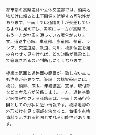
都市部の高架道路や立体交差部では、橋梁地
物だけに頼ると上下関係を誤解する可能性が
あります。平面上では道路同士が交差してい
るように見えても、実際には一方が高架で、
もう一方が地表を通っている場合がありま
す。道路中心線、車道部、歩道部、側道、ラ
ンプ、交差道路、鉄道、河川、橋脚位置を組
み合わせて見なければ、どの道路が橋梁とし
て管理されるのか判断しにくくなります。
橋梁の範囲と道路面の範囲が一致しない点に
も注意が必要です。管理上の橋梁範囲には、
橋台、橋脚、床版、伸縮装置、支承、取付部
などの考え方が関係します。一方、道路基盤
地図情報で見える道路面は、平面上の通行空
間としての形状に近い情報です。橋梁地物の
外形だけを見て端部を決めると、台帳や点検
資料で示される範囲とずれる可能性がありま
す。