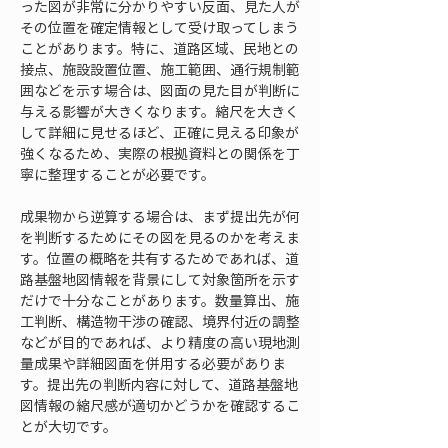
った図が非常に分かりやすい反面、見た人が
その位置を確定情報として受け取ってしまう
ことがあります。特に、道路区域、民地との
接点、施設設置位置、施工範囲、通行規制範
囲などを示す場合は、図面の見た目が判断に
与える影響が大きくなります。縮尺を大きく
して詳細に見せるほど、正確に見える印象が
強くなるため、実際の根拠資料との関係を丁
寧に整理することが必要です。
成果物から逆算する場合は、まず提出先が何
を判断するためにその図を見るのかを考えま
す。位置の概略を共有するためであれば、道
路基盤地図情報を背景にして対象箇所を示す
だけで十分なことがあります。数量算出、施
工判断、構造物干渉の確認、境界付近の調整
などが目的であれば、より精度の高い現地測
量成果や詳細図面を併用する必要がありま
す。提出先の判断内容に対して、道路基盤地
図情報の縮尺感が適切かどうかを確認するこ
とが大切です。