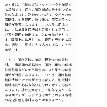
たとえば、広域の道路ネットワークを確認す
る段階では、個々の道路端部の数十センチ単
位の差よりも、路線のつながり、交差点の位
置関係、対象範囲の抜け漏れ、周辺施設との
関係が重要になります。このような用途で
は、道路基盤地図情報を背景として活用し、
必要な範囲を俯瞰することに価値がありま
す。画面上の縮尺も、広い範囲を見渡せる程
度に調整し、細部に入り込みすぎないことが
有効です。
一方で、道路区域の確認、構造物の位置検
討、工事範囲の概略設定、道路占用物の候補
位置整理などに使う場合は、より細かな位置
関係が問題になります。このとき、道路基盤
地図情報だけで判断できる部分と、別資料や
現地確認が必要な部分を分けて考える必要が
あります。縮尺を大きくして細部を見たくな
る場面ですが、表示できる線がそのまま現地
の確定位置を意味するとは限りません。