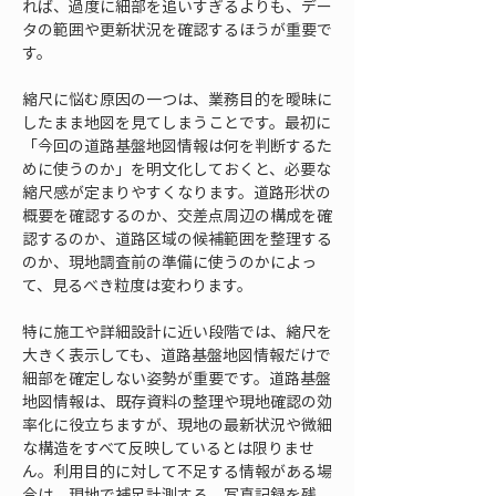
れば、過度に細部を追いすぎるよりも、デー
タの範囲や更新状況を確認するほうが重要で
す。
縮尺に悩む原因の一つは、業務目的を曖昧に
したまま地図を見てしまうことです。最初に
「今回の道路基盤地図情報は何を判断するた
めに使うのか」を明文化しておくと、必要な
縮尺感が定まりやすくなります。道路形状の
概要を確認するのか、交差点周辺の構成を確
認するのか、道路区域の候補範囲を整理する
のか、現地調査前の準備に使うのかによっ
て、見るべき粒度は変わります。
特に施工や詳細設計に近い段階では、縮尺を
大きく表示しても、道路基盤地図情報だけで
細部を確定しない姿勢が重要です。道路基盤
地図情報は、既存資料の整理や現地確認の効
率化に役立ちますが、現地の最新状況や微細
な構造をすべて反映しているとは限りませ
ん。利用目的に対して不足する情報がある場
合は、現地で補足計測する、写真記録を残