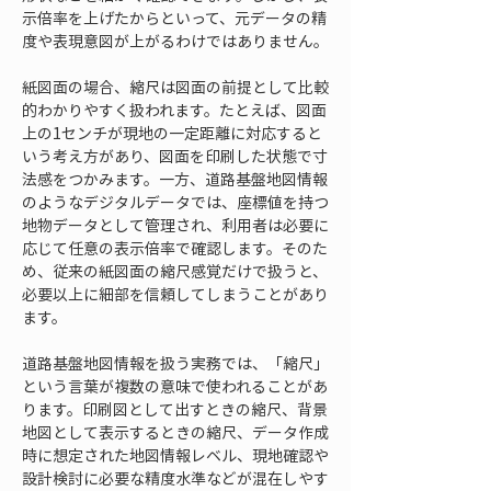
示倍率を上げたからといって、元データの精
度や表現意図が上がるわけではありません。
紙図面の場合、縮尺は図面の前提として比較
的わかりやすく扱われます。たとえば、図面
上の1センチが現地の一定距離に対応すると
いう考え方があり、図面を印刷した状態で寸
法感をつかみます。一方、道路基盤地図情報
のようなデジタルデータでは、座標値を持つ
地物データとして管理され、利用者は必要に
応じて任意の表示倍率で確認します。そのた
め、従来の紙図面の縮尺感覚だけで扱うと、
必要以上に細部を信頼してしまうことがあり
ます。
道路基盤地図情報を扱う実務では、「縮尺」
という言葉が複数の意味で使われることがあ
ります。印刷図として出すときの縮尺、背景
地図として表示するときの縮尺、データ作成
時に想定された地図情報レベル、現地確認や
設計検討に必要な精度水準などが混在しやす