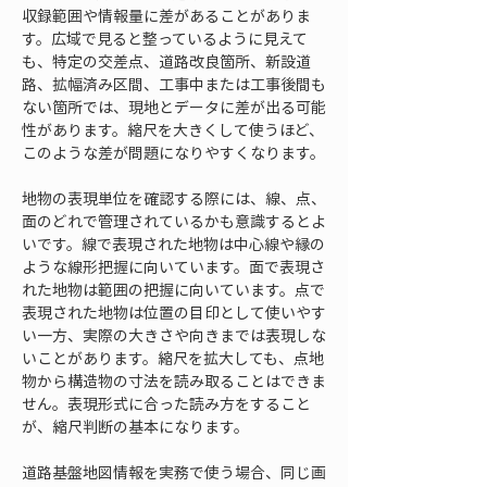
収録範囲や情報量に差があることがありま
す。広域で見ると整っているように見えて
も、特定の交差点、道路改良箇所、新設道
路、拡幅済み区間、工事中または工事後間も
ない箇所では、現地とデータに差が出る可能
性があります。縮尺を大きくして使うほど、
このような差が問題になりやすくなります。
地物の表現単位を確認する際には、線、点、
面のどれで管理されているかも意識するとよ
いです。線で表現された地物は中心線や縁の
ような線形把握に向いています。面で表現さ
れた地物は範囲の把握に向いています。点で
表現された地物は位置の目印として使いやす
い一方、実際の大きさや向きまでは表現しな
いことがあります。縮尺を拡大しても、点地
物から構造物の寸法を読み取ることはできま
せん。表現形式に合った読み方をすること
が、縮尺判断の基本になります。
道路基盤地図情報を実務で使う場合、同じ画