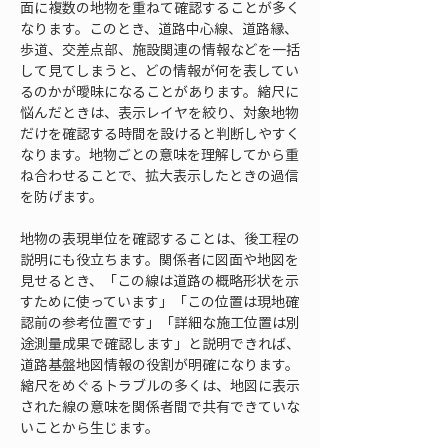
面に複数の地物を重ねて確認することが多く
なります。このとき、道路中心線、道路縁、
歩道、交差点部、施設関連の情報などを一括
して見てしまうと、どの情報が何を表してい
るのかが曖昧になることがあります。縮尺に
悩んだときは、表示レイヤを絞り、対象地物
だけを確認する時間を設けると判断しやすく
なります。地物ごとの意味を理解してから重
ね合わせることで、拡大表示したときの過信
を防げます。
地物の表現単位を確認することは、後工程の
説明にも役立ちます。関係者に図面や地図を
見せるとき、「この線は道路の概略形状を示
すために使っています」「この位置は現地確
認前の参考位置です」「詳細な施工位置は別
途測量成果で確認します」と説明できれば、
道路基盤地図情報の役割が明確になります。
縮尺をめぐるトラブルの多くは、地図に表示
された線の意味を関係者間で共有できていな
いことから生じます。