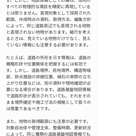
す。しかし、地図情報としての線は、現地の
すべての物理的な境目を精密に再現している
とは限りません。表現対象として採用された
範囲、作成時点の資料、取得方法、編集方針
によって、同じ道路周辺でも表現される地物
と表現されない地物があります。縮尺を考え
るときは、見えている地物だけでなく、見え
ていない情報にも注意する必要があります。
たとえば、道路の外形を示す情報は、道路の
概略形状や位置関係を把握するには有効で
す。しかし、道路境界、民地境界、構造物端
部、排水施設の詳細位置、縁石の実際の立ち
上がり位置などは、別の資料や現地確認が必
要になる場合があります。道路基盤地図情報
で道路形状が表示されていても、それをその
まま境界確定や施工寸法の根拠として扱うの
は慎重であるべきです。
また、地物の取得範囲にも注意が必要です。
対象自治体や管理主体、整備時期、更新状況
によって、同じ種類の道路基盤地図情報でも