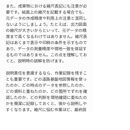
また、成果物における縮尺表記にも注意が必
要です。紙面上の縮尺を記載する場合でも、
元データの作成精度や利用上の注意と混同し
ないようにしましょう。たとえば、出力図面
の縮尺が大きいからといって、元データの精
度まで高くなるわけではありません。縮尺表
記はあくまで表示や印刷の条件を示すもので
あり、データの測量精度や現地一致を保証す
るものではありません。この点を理解してお
くと、説明時の誤解を防げます。
説明責任を意識するなら、作業記録を残すこ
とも重要です。どの道路基盤地図情報を使っ
たのか、どの時点のデータを参照したのか、
どの資料と重ねたのか、どの箇所でずれを確
認したのか、どの判断を現地確認に委ねたの
かを簡潔に記録しておくと、後から説明しや
すくなります。縮尺に悩む作業ほど、最終図
だけでは判断過程が見えにくくなります。判
断過程を残すことで、道路基盤地図情報を安
全に業務へ組み込めます。