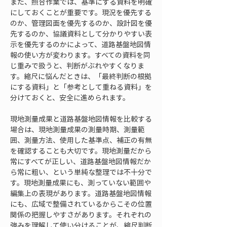
また、照合作業では、基準にする資料を明確
にしておくことが重要です。現況を優先する
のか、管理図面を優先するのか、設計図を優
先するのか、協議資料として分かりやすい表
示を優先するのかによって、道路基盤地図情
報の使い方が変わります。すべての資料を同
じ重みで扱うと、判断がぶれやすくなりま
す。縮尺に悩んだときは、「最終判断の根拠
にする資料」と「参考として重ねる資料」を
分けておくと、安全に進められます。
現地測量成果と道路基盤地図情報を比較する
場合は、現地測量成果の測量時期、測量範
囲、測量方法、使用した基準点、補正の有無
を確認することも大切です。現地測量だから
常にすべてが正しい、道路基盤地図情報だか
ら常に粗い、という単純な整理では不十分で
す。現地測量成果にも、測っていない範囲や
編集上の表現があります。道路基盤地図情報
にも、広域で整備されているからこその位置
関係の把握しやすさがあります。それぞれの
強みを理解して使い分けることが、縮尺判断