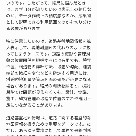
いのです。したがって、縮尺に悩んだとき
は、まず自分が知りたいのは表示上の縮尺な
のか、データ作成上の精度感なのか、成果物
として説明できる利用範囲なのかを切り分け
る必要があります。
特に注意したいのは、道路基盤地図情報を拡
大表示して、現地測量図の代わりのように扱
ってしまうケースです。道路の概形や管理対
象の位置関係を把握するには有用でも、境界
位置、構造物の詳細寸法、段差や勾配、舗装
端部の微細な変化などを確定する用途には、
別途現地測量や管理図面の確認が必要になる
場合があります。縮尺の判断を誤ると、検討
段階では問題が見えなくても、設計、協議、
施工、維持管理の段階で位置のずれや説明不
足につながることがあります。
道路基盤地図情報は、道路に関する基盤的な
地図情報を扱うための重要なデータです。た
だし、あらゆる業務に対して単独で最終判断