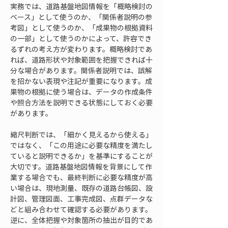
実務では、道路基盤地図情報を「概略検討の
ベース」として使うのか、「関係者説明の参
考図」として使うのか、「成果物の根拠資料
の一部」として使うのかによって、許容でき
るずれの考え方が変わります。概略検討であ
れば、道路形状や対象範囲を把握できれば十
分な場合があります。関係者説明では、誤解
を招かない表現や注記が重要になります。成
果物の根拠に使う場合は、データの作成条件
や照合方法を説明できる状態にしておく必要
があります。
縮尺判断では、「細かく見えるから使える」
ではなく、「この用途に必要な精度を満たし
ていると説明できるか」を基準にすることが
大切です。道路基盤地図情報を背景にして作
業する場合でも、最終判断に必要な精度が高
い場合は、現地測量、既存の道路台帳図、設
計図、管理図面、工事完成図、点群データな
どと組み合わせて確認する必要があります。
逆に、全体把握や対象箇所の抽出が目的であ