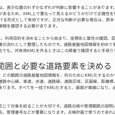
は、表示位置のわずかなずれが判断に影響することがあります
があるため、KML上で重なって見えるかどうかだけで正確性を
助ける形式として有効ですが、正式な判断が必要な場合は、原本
情報を確認する必要があります。
は、利用目的を決めることから始まり、座標系と属性の確認、図
連の流れとして整理したものです。道路基盤地図情報を初めて扱
合でも、共有用KMLを作るときはこの順番で確認すると手戻り
用範囲と必要な道路要素を決める
、どの範囲の道路基盤地図情報を、何のためにKML化するのか
道路中心線、車道、歩道、道路縁、道路区域、区画線、距離標
あります。すべてを一括でKML化すると、画面が複雑になり、
応じて対象を絞ることが大切です。道路台帳や管理範囲の説明
名、管理番号などが重要になります。点検計画で使うのであれ