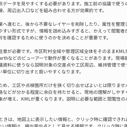
点データを見やすくする必要があります。施工前の協議で使う
線、周辺出入口などを組み合わせる方が効果的です。
業へ進むと、後から不要なレイヤーを削除したり、属性を整理
しやすい形式ですが、情報を詰め込みすぎると、かえって閲覧者
何を確認するために使うのかを決めることが重要です。
注意が必要です。市区町村全域や管理区域全体をそのままKML
e Earthなどのビューアーで動作が重くなることがあります。現
議資料に使うなら説明対象の交差点や工区周辺、維持管理で使
い単位に切り出すと扱いやすくなります。
ため、工区や点検箇所だけを狭く切り出せばよいとは限りませ
路などが分かる程度に余白を持たせると、現地の理解がしやす
象が増え、KMLが重くなります。説明に必要な範囲と閲覧性の
ぶときは、地図上に表示したい情報と、クリック時に確認できれ
たい情報は、線や面や点として見せる情報です。クリック時に