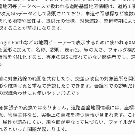
盤地図等データベースで扱われる道路基盤地図情報は、道路工
2次元GISデータとして説明されており、車道や距離標など複
まれる地物や属性は、提供元の仕様、対象道路、整備時期によ
認することが前提になります。
ogle Earthなどの地図ビューアーで表示するために使われる
た図形に加えて、名称、説明、表示色、線の太さ、フォルダ構
情報をKML化すると、専用のGISに慣れていない関係者でも、
す。
前に対象路線の範囲を共有したり、交差点改良の対象箇所を関
形や航空写真と重ねて確認したりできます。会議室での説明だ
の認識合わせにも使いやすい形式です。
なる拡張子の変換ではありません。道路基盤地図情報には、座標
点、管理主体など、実務上の意味を持つ情報が含まれます。こ
、属性が読みにくい、線や面が重なって見づらい、ファイルが
れるといった問題が起こります。