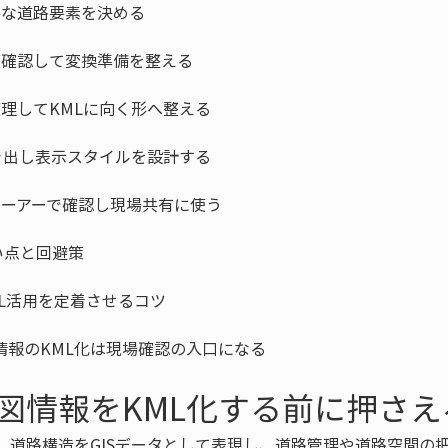
情報のKML化は現場確認の入口になる
図情報をKML化する前に押さえ
、道路構造をGISデータとして表現し、道路管理や道路空間の