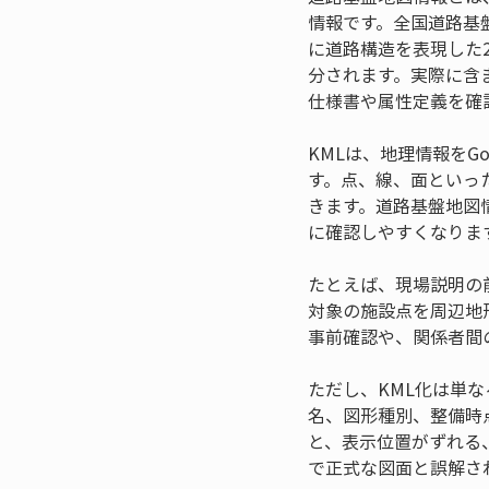
情報です。全国道路基
に道路構造を表現した
分されます。実際に含
仕様書や属性定義を確
KMLは、地理情報をGo
す。点、線、面といっ
きます。道路基盤地図
に確認しやすくなりま
たとえば、現場説明の
対象の施設点を周辺地
事前確認や、関係者間
ただし、KML化は単
名、図形種別、整備時
と、表示位置がずれる
で正式な図面と誤解さ