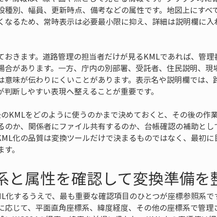
設種別、幅員、更新時点、備考などの属性です。地図上にすべ
くなるため、常時表示は必要最小限に抑え、詳細は説明欄に入
ておきます。道路管理の担当者だけが見るKMLであれば、管理
場合があります。一方、庁内の別部署、受託者、住民説明、現
は意味が伝わりにくいことがあります。表示名や説明欄では、
が判断しやすい表現へ整えることが重要です。
後のKMLをどのように使うのかまで決めておくと、その後の作
るのか、関係者にファイル共有するのか、台帳確認の補助とし
KML化の品質は変換ツールだけで決まるものではなく、最初に
ます。
標系と属性を確認して変換準備を
ML化するうえで、最も重要な確認項目のひとつが座標参照系で
に応じて、平面直角座標系、緯度経度、その他の座標系で管理