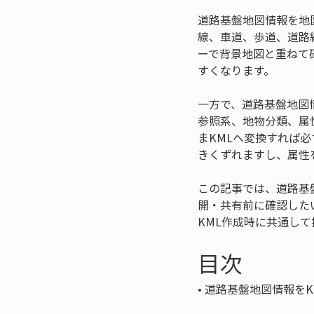
道路基盤地図情報を地
線、車道、歩道、道路縁
ーで背景地図と重ねて
すくなります。
一方で、道路基盤地図
参照系、地物分類、属
まKMLへ変換すれば
きくずれますし、属性
この記事では、道路基盤
開・共有前に確認した
KML作成時に共通し
目次
• 