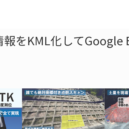
ne
LiDAR
ドローン
360
ソーラー
をKML化してGoogle E